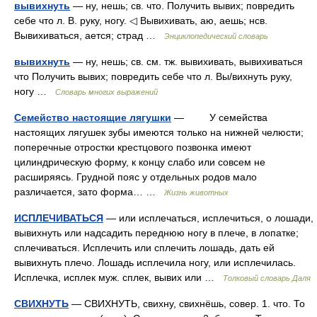
вывихнуть
— ну, нешь; св. что. Получить вывих; повредить
себе что л. В. руку, ногу. ◁ Вывихивать, аю, аешь; нсв.
Вывихиваться, ается; страд …
Энциклопедический словарь
вывихнуть
— ну, нешь; св. см. тж. вывихивать, вывихиваться
что Получить вывих; повредить себе что л. Вы/вихнуть руку,
ногу …
Словарь многих выражений
Семейство настоящие лягушки
— У семейства
настоящих лягушек зубы имеются только на нижней челюсти;
поперечные отростки крестцового позвонка имеют
цилиндрическую форму, к концу слабо или совсем не
расширяясь. Грудной пояс у отдельных родов мало
различается, зато форма… …
Жизнь животных
ИСПЛЕЧИВАТЬСЯ
— или исплечаться, исплечиться, о лошади,
вывихнуть или надсадить переднюю ногу в плече, в лопатке;
сплечиваться. Исплечить или сплечить лошадь, дать ей
вывихнуть плечо. Лошадь исплечила ногу, или исплечилась.
Исплечка, исплек муж. сплек, вывих или …
Толковый словарь Даля
СВИХНУТЬ
— СВИХНУТЬ, свихну, свихнёшь, совер. 1. что. То