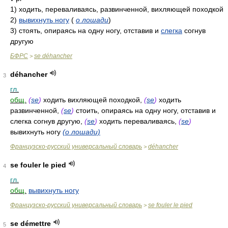
1)
ходить, переваливаясь, развинченной, вихляющей походкой
2)
вывихнуть ногу
(
о лошади
)
3)
стоять, опираясь на одну ногу, отставив и
слегка
согнув
другую
БФРС
se déhancher
>
déhancher
3
гл.
общ.
(
se
)
ходить вихляющей походкой,
(
se
)
ходить
развинченной,
(
se
)
стоить, опираясь на одну ногу, отставив и
слегка согнув другую,
(
se
)
ходить переваливаясь,
(
se
)
вывихнуть ногу
(о лошади)
Французско-русский универсальный словарь
déhancher
>
se fouler le pied
4
гл.
общ.
вывихнуть ногу
Французско-русский универсальный словарь
se fouler le pied
>
se démettre
5