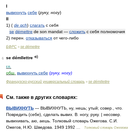
I
вывихнуть
себе
(
руку, ногу
)
II
1)
(
de qch
)
слагать
с себя
se
démettre
de son mandat —
сложить
с себя полномочия
2)
перен.
отказываться
от чего-либо
БФРС
se démettre
>
se démllettre
6
гл.
общ.
вывихнуть себе
(руку, ногу)
Французско-русский универсальный словарь
se démllettre
>
См. также в других словарях:
ВЫВИХНУТЬ
— ВЫВИХНУТЬ, ну, нешь; утый; совер., что.
Повредить (себе), сделать вывих. В. ногу, руку. | несовер.
вывихивать, аю, аешь. Толковый словарь Ожегова. С.И.
Ожегов, Н.Ю. Шведова. 1949 1992 …
Толковый словарь Ожегова