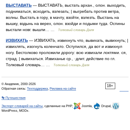
ВЫСТАВАТЬ
— ВЫСТАВАТЬ, выстать архан., олон. выходить,
подниматься, всходить, взлезать; | выгребать против ветра,
волны. Выстать в гору, в мачту, взойти, взлезть. Выстань на
вышку, вздынь на верех, олон. взойди и подыми туда. Оспины
выстали новг. вышли… …
Толковый словарь Даля
ИЗВИХАТЬ
— ИЗВИХАТЬ, извихнуть что, вывихать, вывихнуть; |
извихлять, изогнуть коленчато. Оступился, да вот и извихнул
ногу. Бестолково проложили дорогу: всю извихали локтями. ся,
страд. | вывихаться. Извиханье ср., ·длит. действие по гл.
Толковый словарь… …
Толковый словарь Даля
© Академик, 2000-2026
18+
Обратная связь:
Техподдержка
,
Реклама на сайте
👣 Путешествия
Экспорт словарей на сайты
, сделанные на PHP,
Joomla,
Drupal,
WordPress, MODx.