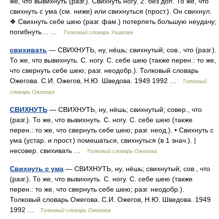
же, что вывихнуть (разг.). Свихнуть ногу. 2. без доп. То же, что
свихнуть с ума (см. ниже) или свихнуться (прост.). Он свихнул.
❖ Свихнуть себе шею (разг. фам.) потерпеть большую неудачу;
погибнуть… …
Толковый словарь Ушакова
свихивать
— СВИХНУТЬ, ну, нёшь; свихнутый; сов., что (разг.).
То же, что вывихнуть. С. ногу. С. себе шею (также перен.: то же,
что свернуть себе шею; разг. неодобр.). Толковый словарь
Ожегова. С.И. Ожегов, Н.Ю. Шведова. 1949 1992 …
Толковый
словарь Ожегова
СВИХНУТЬ
— СВИХНУТЬ, ну, нёшь; свихнутый; совер., что
(разг.). То же, что вывихнуть. С. ногу. С. себе шею (также
перен.: то же, что свернуть себе шею; разг. неод.). • Свихнуть с
ума (устар. и прост.) помешаться, свихнуться (в 1 знач.). |
несовер. свихивать …
Толковый словарь Ожегова
Свихнуть с ума
— СВИХНУТЬ, ну, нёшь; свихнутый; сов., что
(разг.). То же, что вывихнуть. С. ногу. С. себе шею (также
перен.: то же, что свернуть себе шею; разг. неодобр.).
Толковый словарь Ожегова. С.И. Ожегов, Н.Ю. Шведова. 1949
1992 …
Толковый словарь Ожегова