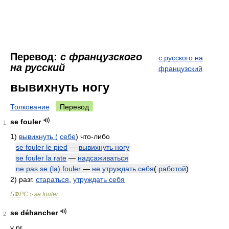
Перевод:
с французского
с русского на
на русский
французский
вывихнуть ногу
Толкование
Перевод
se fouler
1
1)
вывихнуть (
себе
) что-либо
se fouler le pied
—
вывихнуть ногу
se fouler la rate
—
надсаживаться
ne pas se (la) fouler
—
не
утруждать
себя
(
работой
)
2)
разг.
стараться
,
утруждать себя
БФРС
se fouler
>
se déhancher
2
v pr