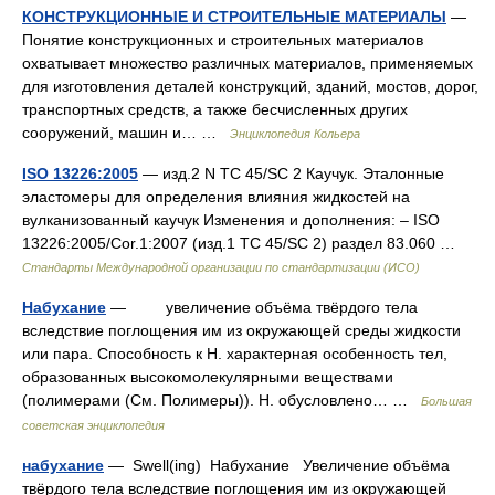
КОНСТРУКЦИОННЫЕ И СТРОИТЕЛЬНЫЕ МАТЕРИАЛЫ
—
Понятие конструкционных и строительных материалов
охватывает множество различных материалов, применяемых
для изготовления деталей конструкций, зданий, мостов, дорог,
транспортных средств, а также бесчисленных других
сооружений, машин и… …
Энциклопедия Кольера
ISO 13226:2005
— изд.2 N TC 45/SC 2 Каучук. Эталонные
эластомеры для определения влияния жидкостей на
вулканизованный каучук Изменения и дополнения: – ISO
13226:2005/Cor.1:2007 (изд.1 TC 45/SC 2) раздел 83.060 …
Стандарты Международной организации по стандартизации (ИСО)
Набухание
— увеличение объёма твёрдого тела
вследствие поглощения им из окружающей среды жидкости
или пара. Способность к Н. характерная особенность тел,
образованных высокомолекулярными веществами
(полимерами (См. Полимеры)). Н. обусловлено… …
Большая
советская энциклопедия
набухание
— Swell(ing) Набухание Увеличение объёма
твёрдого тела вследствие поглощения им из окружающей