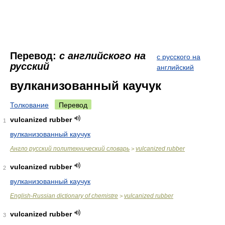
Перевод:
с английского на
с русского на
русский
английский
вулканизованный каучук
Толкование
Перевод
vulcanized rubber
1
вулканизованный каучук
Англо русский политехнический словарь
vulcanized rubber
>
vulcanized rubber
2
вулканизованный каучук
English-Russian dictionary of chemistre
vulcanized rubber
>
vulcanized rubber
3