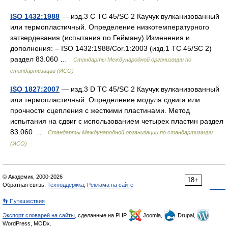
ISO 1432:1988
— изд.3 C TC 45/SC 2 Каучук вулканизованный
или термопластичный. Определение низкотемпературного
затвердевания (испытания по Гейману) Изменения и
дополнения: – ISO 1432:1988/Cor.1:2003 (изд.1 TC 45/SC 2)
раздел 83.060 …
Стандарты Международной организации по
стандартизации (ИСО)
ISO 1827:2007
— изд.3 D TC 45/SC 2 Каучук вулканизованный
или термопластичный. Определение модуля сдвига или
прочности сцепления с жесткими пластинами. Метод
испытания на сдвиг с использованием четырех пластин раздел
83.060 …
Стандарты Международной организации по стандартизации
(ИСО)
© Академик, 2000-2026
18+
Обратная связь:
Техподдержка
,
Реклама на сайте
👣 Путешествия
Экспорт словарей на сайты
, сделанные на PHP,
Joomla,
Drupal,
WordPress, MODx.