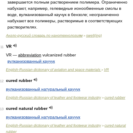
завершается полным растворением полимера. Ограниченно
набухают, например, гелевидные ионообменные смолы в
воде, вулканизованный каучук в бензоле; неограниченно
набухают все полимеры, растворимые в соответствующих
растворителях.
Англо-русский словарь по нанотехнологиям
swell(ing)
>
VR
11
VR —
abbreviation
vulcanized rubber
вулканизованный каучук
English-Russian dictionary of aviation and space materials
VR
>
cured rubber
12
вулканизованный натуральный каучук
English-Russian dictionary of leather and footwear industry
cured rubber
>
cured natural rubber
13
вулканизованный натуральный каучук
English-Russian dictionary of leather and footwear industry
cured natural
>
rubber