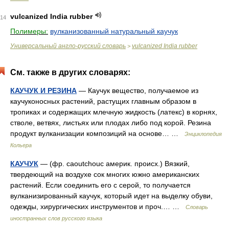
vulcanized India rubber
14
Полимеры:
вулканизованный натуральный каучук
Универсальный англо-русский словарь
vulcanized India rubber
>
См. также в других словарях:
КАУЧУК И РЕЗИНА
— Каучук вещество, получаемое из
каучуконосных растений, растущих главным образом в
тропиках и содержащих млечную жидкость (латекс) в корнях,
стволе, ветвях, листьях или плодах либо под корой. Резина
продукт вулканизации композиций на основе… …
Энциклопедия
Кольера
КАУЧУК
— (фр. caoutchouc америк. происх.) Вязкий,
твердеющий на воздухе сок многих южно американских
растений. Если соединить его с серой, то получается
вулканизированный каучук, который идет на выделку обуви,
одежды, хирургических инструментов и проч.… …
Словарь
иностранных слов русского языка