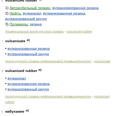
vulcanized rubber
6
1)
Автомобильный термин:
вулканизированная резина
2)
Нефть:
вулканизат
,
вулканизованная резина
,
вулканизованный каучук
3)
Полимеры:
резина
Универсальный англо-русский словарь
vulcanized rubber
>
vulcanizate
7
•
вулканизованная резина
•
вулканизованный каучук
Англо-русский словарь нефтегазовой промышленности
vulcanizate
>
vulcanized rubber
8
•
вулканизат
•
вулканизованная резина
•
вулканизованный каучук
Англо-русский словарь нефтегазовой промышленности
vulcanized
>
rubber
набухание
9