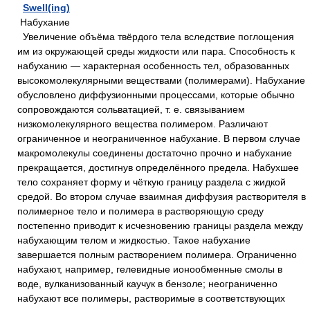
Swell(ing)
Набухание
Увеличение объёма твёрдого тела вследствие поглощения
им из окружающей среды жидкости или пара. Способность к
набуханию — характерная особенность тел, образованных
высокомолекулярными веществами (полимерами). Набухание
обусловлено диффузионными процессами, которые обычно
сопровождаются сольватацией, т. е. связыванием
низкомолекулярного вещества полимером. Различают
ограниченное и неограниченное набухание. В первом случае
макромолекулы соединены достаточно прочно и набухание
прекращается, достигнув определённого предела. Набухшее
тело сохраняет форму и чёткую границу раздела с жидкой
средой. Во втором случае взаимная диффузия растворителя в
полимерное тело и полимера в растворяющую среду
постепенно приводит к исчезновению границы раздела между
набухающим телом и жидкостью. Такое набухание
завершается полным растворением полимера. Ограниченно
набухают, например, гелевидные ионообменные смолы в
воде, вулканизованный каучук в бензоле; неограниченно
набухают все полимеры, растворимые в соответствующих