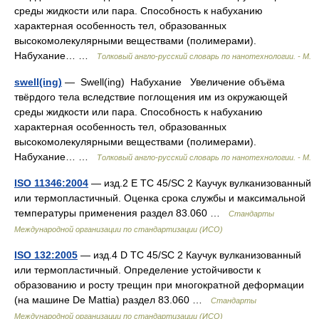
среды жидкости или пара. Способность к набуханию
характерная особенность тел, образованных
высокомолекулярными веществами (полимерами).
Набухание… …
Толковый англо-русский словарь по нанотехнологии. - М.
swell(ing)
— Swell(ing) Набухание Увеличение объёма
твёрдого тела вследствие поглощения им из окружающей
среды жидкости или пара. Способность к набуханию
характерная особенность тел, образованных
высокомолекулярными веществами (полимерами).
Набухание… …
Толковый англо-русский словарь по нанотехнологии. - М.
ISO 11346:2004
— изд.2 E TC 45/SC 2 Каучук вулканизованный
или термопластичный. Оценка срока службы и максимальной
температуры применения раздел 83.060 …
Стандарты
Международной организации по стандартизации (ИСО)
ISO 132:2005
— изд.4 D TC 45/SC 2 Каучук вулканизованный
или термопластичный. Определение устойчивости к
образованию и росту трещин при многократной деформации
(на машине De Mattiа) раздел 83.060 …
Стандарты
Международной организации по стандартизации (ИСО)