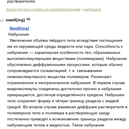
растворителях.
Англо-русский словарь по нанотехнологиям
набухание
>
swell(ing)
10
Swell(ing)
Набухание
Увеличение объёма твёрдого тела вследствие поглощения
им из окружающей среды жидкости или пара. Способность к
набуханию — характерная особенность тел, образованных
высокомолекулярными веществами (полимерами). Набухание
обусловлено диффузионными процессами, которые обычно
сопровождаются сольватацией, т. е. связыванием
низкомолекулярного вещества полимером. Различают
ограниченное и неограниченное набухание. В первом случае
макромолекулы соединены достаточно прочно и набухание
прекращается, достигнув определённого предела. Набухшее
тело сохраняет форму и чёткую границу раздела с жидкой
средой. Во втором случае взаимная диффузия растворителя в
полимерное тело и полимера в растворяющую среду
постепенно приводит к исчезновению границы раздела между
набухающим телом и жидкостью. Такое набухание