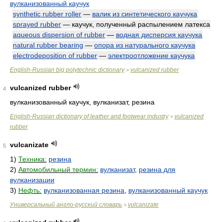
вулканизованный каучук
synthetic rubber roller
—
валик из синтетического каучука
sprayed rubber
— каучук, полученный распылением латекса
aqueous dispersion of rubber
—
водная дисперсия каучука
natural rubber bearing
—
опора из натурального каучука
electrodeposition of rubber
—
электроотложение каучука
English-Russian big polytechnic dictionary
vulcanized rubber
>
vulcanized rubber
4
вулканизованный каучук, вулканизат, резина
English-Russian dictionary of leather and footwear industry
vulcanized
>
rubber
vulcanizate
5
1)
Техника:
резина
2)
Автомобильный термин:
вулканизат
,
резина для
вулканизации
3)
Нефть:
вулканизованная резина
,
вулканизованный каучук
Универсальный англо-русский словарь
vulcanizate
>