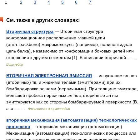
1
2
3
4
5
6
7
См. также в других словарях:
Вторичная структура
— Вторичная структура
конформационное расположение главной цепи
(англ. backbone) макромолекулы (например, полипептидная
цепь белка), независимо от конформации боковых цепей или
отношения к другим сегментам [1]. В описании вторичной… …
Википедия
ВТОРИЧНАЯ ЭЛЕКТРОННАЯ ЭМИССИЯ
— испускание эл нов
(вторичных) тв. и жидкими телами (эмиттерами) при их
бомбардировке эл нами (первичными). При толщине эмиттера,
меньшей пробега первичных эл нов, вторичные эл ны
эмиттнруются как со стороны бомбардируемой поверхности (В.
э. э.… …
Физическая энциклопедия
вторичная механизация (автоматизация) технологических
процессов
— вторичная механизация (автоматизация)
Механизация (автоматизация) технологических процессов или
их систем, в которых до ее проведения использовалась