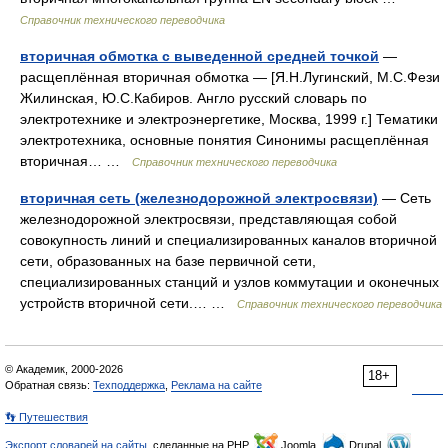
Справочник технического переводчика
вторичная обмотка с выведенной средней точкой
—
расщеплённая вторичная обмотка — [Я.Н.Лугинский, М.С.Фези
Жилинская, Ю.С.Кабиров. Англо русский словарь по
электротехнике и электроэнергетике, Москва, 1999 г.] Тематики
электротехника, основные понятия Синонимы расщеплённая
вторичная… …
Справочник технического переводчика
вторичная сеть (железнодорожной электросвязи)
— Сеть
железнодорожной электросвязи, представляющая собой
совокупность линий и специализированных каналов вторичной
сети, образованных на базе первичной сети,
специализированных станций и узлов коммутации и оконечных
устройств вторичной сети.… …
Справочник технического переводчика
© Академик, 2000-2026
18+
Обратная связь:
Техподдержка
,
Реклама на сайте
👣 Путешествия
Экспорт словарей на сайты
, сделанные на PHP,
Joomla,
Drupal,