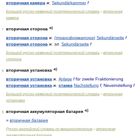
вторичная камера
ж.
Sekundärkammer
f
Большой русско-немецкий полетехнический словарь
вторичная
>
камера
вторичная сторона
7
вторичная сторона
ж.
(трансформатора)
Sekundärseite
f
вторичная сторона
ж.
эл.
Sekundärseite
f
Большой русско-немецкий полетехнический словарь
вторичная
>
сторона
вторичная установка
8
вторичная установка
ж.
Anlage
f
für zweite Fraktionierung
вторичная установка
ж.
станка
Nachstellung
f
; Neueinstellung
f
Большой русско-немецкий полетехнический словарь
вторичная
>
установка
вторичная аккумуляторная батарея
9
=
вторичная батарея
Русско-английский словарь по машиностроению
вторичная
>
аккумуляторная батарея