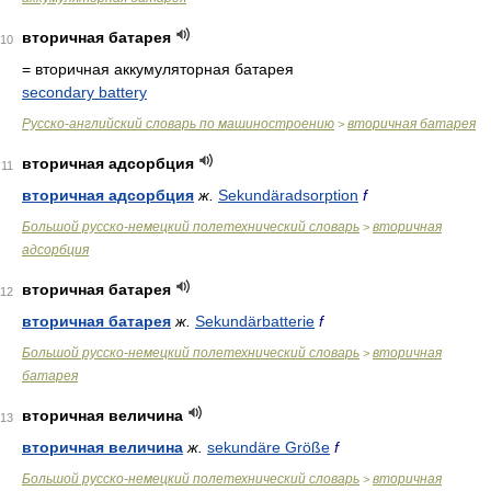
вторичная батарея
10
= вторичная аккумуляторная батарея
secondary battery
Русско-английский словарь по машиностроению
вторичная батарея
>
вторичная адсорбция
11
вторичная адсорбция
ж.
Sekundäradsorption
f
Большой русско-немецкий полетехнический словарь
вторичная
>
адсорбция
вторичная батарея
12
вторичная батарея
ж.
Sekundärbatterie
f
Большой русско-немецкий полетехнический словарь
вторичная
>
батарея
вторичная величина
13
вторичная величина
ж.
sekundäre Größe
f
Большой русско-немецкий полетехнический словарь
вторичная
>