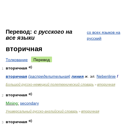
Перевод:
с русского на
со всех языков на
все языки
русский
вторичная
Толкование
Перевод
вторичная
1
вторичная
(распределительная)
линия
ж.
эл.
Nebenlinie
f
Большой русско-немецкий полетехнический словарь
вторичная
>
вторичная
2
Mining:
secondary
Универсальный русско-английский словарь
вторичная
>
вторичная
3