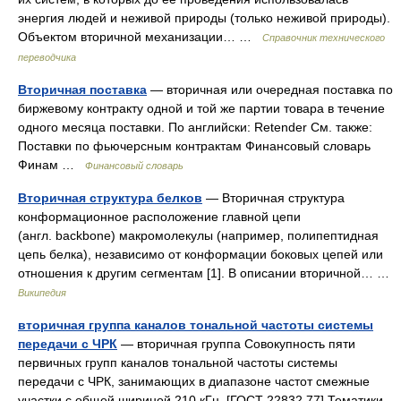
энергия людей и неживой природы (только неживой природы).
Объектом вторичной механизации… …
Справочник технического
переводчика
Вторичная поставка
— вторичная или очередная поставка по
биржевому контракту одной и той же партии товара в течение
одного месяца поставки. По английски: Retender См. также:
Поставки по фьючерсным контрактам Финансовый словарь
Финам …
Финансовый словарь
Вторичная структура белков
— Вторичная структура
конформационное расположение главной цепи
(англ. backbone) макромолекулы (например, полипептидная
цепь белка), независимо от конформации боковых цепей или
отношения к другим сегментам [1]. В описании вторичной… …
Википедия
вторичная группа каналов тональной частоты системы
передачи с ЧРК
— вторичная группа Совокупность пяти
первичных групп каналов тональной частоты системы
передачи с ЧРК, занимающих в диапазоне частот смежные
участки с общей шириной 210 кГц. [ГОСТ 22832 77] Тематики