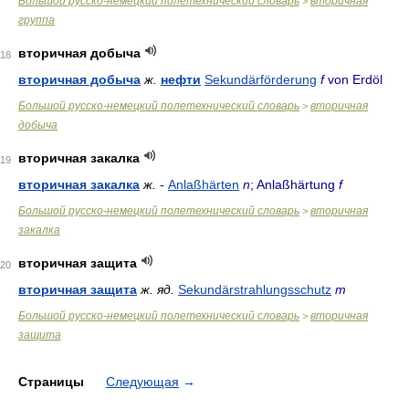
Большой русско-немецкий полетехнический словарь
вторичная
>
группа
вторичная добыча
18
вторичная добыча
ж.
нефти
Sekundärförderung
f
von Erdöl
Большой русско-немецкий полетехнический словарь
вторичная
>
добыча
вторичная закалка
19
вторичная закалка
ж.
-
Anlaßhärten
n
; Anlaßhärtung
f
Большой русско-немецкий полетехнический словарь
вторичная
>
закалка
вторичная защита
20
вторичная защита
ж.
яд.
Sekundärstrahlungsschutz
m
Большой русско-немецкий полетехнический словарь
вторичная
>
защита
Страницы
Следующая
→