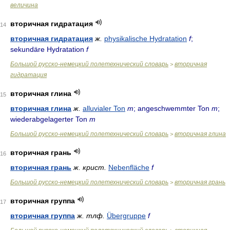
величина
вторичная гидратация
14
вторичная гидратация
ж.
physikalische Hydratation
f
;
sekundäre Hydratation
f
Большой русско-немецкий полетехнический словарь
вторичная
>
гидратация
вторичная глина
15
вторичная глина
ж.
alluvialer Ton
m
; angeschwemmter Ton
m
;
wiederabgelagerter Ton
m
Большой русско-немецкий полетехнический словарь
вторичная глина
>
вторичная грань
16
вторичная грань
ж.
крист.
Nebenfläche
f
Большой русско-немецкий полетехнический словарь
вторичная грань
>
вторичная группа
17
вторичная группа
ж.
тлф.
Übergruppe
f