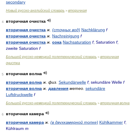
secondary
Новый русско-английский словарь
вторичная
>
вторичная очистка
4
вторичная очистка
ж.
(сточных вод)
Nachklärung
f
вторичная очистка
ж.
Nachreinigung
f
вторичная очистка
ж.
сока
Nachsaturation
f
; Saturation
f
;
zweite Saturation
f
Большой русско-немецкий полетехнический словарь
вторичная
>
очистка
вторичная волна
5
вторичная волна
ж.
физ.
Sekundärwelle
f
; sekundäre Welle
f
вторичная волна
ж.
давления
метео.
sekundäre
Luftdruckwelle
f
Большой русско-немецкий полетехнический словарь
вторичная волна
>
вторичная камера
6
вторичная камера
ж.
(в двухкамерной топке)
Kühlkammer
f
;
Kühlraum
m