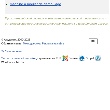
machine à mouler de démoulage
Русско-английский словарь нормативно-технической терминологии
>
встряхивающе-прессовая формовочная машина со штифтовым съемом
© Академик, 2000-2026
18+
Обратная связь:
Техподдержка
,
Реклама на сайте
👣 Путешествия
Экспорт словарей на сайты
, сделанные на PHP,
Joomla,
Drupal,
WordPress, MODx.