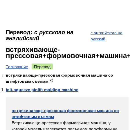
Перевод:
с русского на
с английского на
английский
русский
встряхивающе-
прессовая+формовочная+машина
Толкование
Перевод
встряхивающе-прессовая формовочная машина со
1
штифтовым съемом
jolt-squeeze pinlift molding machine
встряхивающе-прессовая формовочная машина со
штифтовым съемом
Встряхивающе-прессовая формовочная машина, у
которой модель извлекается подъемом полуформы на