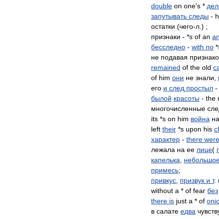
double
on
one
'
s
*
дел
запутывать
следы
-
h
остатки
(
чего
-
л
.) ;
признаки
- *
s
of
an
an
бесследно
-
with
no
*
не
подавая
признако
remained
of
the
old
c
of
him
они
не
знали
,
его
и
след
простыл
былой
красоты
-
the
многочисленные
сл
its
*
s
on
him
война
н
left
their
*
s
upon
his
c
характер
-
there
wer
лежала
на
ее
лице
(
капелька
,
небольшо
примесь
;
привкус
,
призвук
и
т
.
without
a
*
of
fear
без
there
is
just
a
*
of
oni
в
салате
едва
чувств