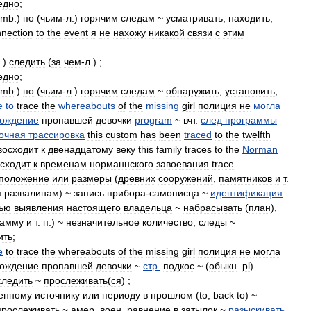
едно
;
smb
.)
по
(
чьим
-
л
.)
горячим
следам
~
усматривать
,
находить
;
nection
to
the
event
я
не
нахожу
никакой
связи
с
этим
.)
следить
(
за
чем
-
л
.) ;
едно
;
smb
.)
по
(
чьим
-
л
.)
горячим
следам
~
обнаружить
,
установить
;
e
to
trace
the
whereabouts
of
the
missing
girl
полиция
не
могла
хождение
пропавшей
девочки
program
~
вчт
.
след
программы
очная
трассировка
this
custom
has
been
traced
to
the
twelfth
восходит
к
двенадцатому
веку
this
family
traces
to
the
Norman
сходит
к
временам
норманнского
завоевания
trace
положение
или
размеры
(
древних
сооружений
,
памятников
и
т
.
я
развалинам
) ~
запись
прибора
-
самописца
~
идентификация
ью
выявления
настоящего
владельца
~
набрасывать
(
план
),
рамму
и
т
.
п
.) ~
незначительное
количество
,
следы
~
ить
;
e
to
trace
the
whereabouts
of
the
missing
girl
полиция
не
могла
хождение
пропавшей
девочки
~
стр
.
подкос
~ (
обыкн
.
pl
)
следить
~
прослеживать
(
ся
) ;
енному
источнику
или
периоду
в
прошлом
(
to
,
back
to
) ~
прослеживать
~
амер
.
воен
.
равнение
в
затылок
~
разыскивать