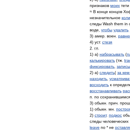
признаков
моих
тети
≈
В
конце
концов
Хо
незначительное
кол
следы
Wash
them
in
воде
,
чтобы
удалить
3
)
амер
.
воен
.
равне
4
)
уст
.
стезя
2
.
гл
.
1
)
а
)
набрасывать
(
п
калькировать
(
тж
.
tra
фиксировать
,
записы
2
)
а
)
следить
(
за
кем
находить
,
усматрива
восходить
к
определ
восстанавливать
рас
п
.
по
сохранившимс
3
)
обыкн
.
прич
.
прош
1
)
обыкн
.
мн
.
постро
2
)
строит
.
подкос
обы
следы
человеческих
leave
no
*
не
оставля