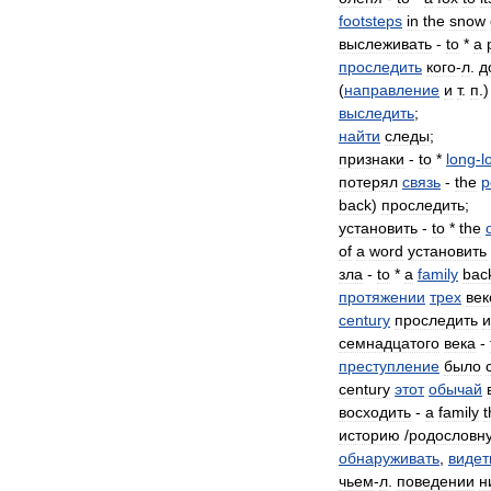
footsteps
in
the
snow
выслеживать
-
to
*
a
проследить
кого
-
л
.
д
(
направление
и
т
.
п
.)
выследить
;
найти
следы
;
признаки
-
to
*
long
-
l
потерял
связь
-
the
p
back
)
проследить
;
установить
-
to
*
the
of
a
word
установить
зла
-
to
*
a
family
bac
протяжении
трех
век
century
проследить
и
семнадцатого
века
-
преступление
было
century
этот
обычай
восходить
-
a
family
t
историю
/
родословн
обнаруживать
,
видет
чьем
-
л
.
поведении
н