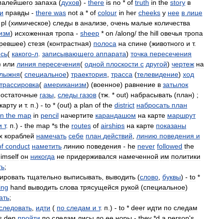
малейшего
запаха
(
духов
) -
there
is
no
*
of
truth
in
the
story
в
и
правды
-
there
was
not
a
*
of
colour
in
her
cheeks
у
нее
в
лице
pl
(
химическое
)
следы
в
анализе
,
очень
малые
количества
изм
)
исхоженная
тропа
-
sheep
*
on
/
along
/
the
hill
овечья
тропа
аревшее
)
стезя
(
контрастная
)
полоса
на
спине
(
животного
и
т
.
ись
(
какого
-
л
.
записывающего
аппарата
)
точка
пересечения
)
или
линия
пересечения
(
одной
плоскости
с
другой
)
чертеж
на
лыжня
(
специальное
)
траектория
,
трасса
(
телевидение
)
ход
трассировка
(
американизм
) (
военное
)
равнение
в
затылок
остаточные
газы
,
следы
газов
(
тж
. *
out
)
набрасывать
(
план
) ;
карту
и
т
.
п
.) -
to
* (
out
)
a
plan
of
the
district
набросать
план
n
the
map
in
pencil
начертите
карандашом
на
карте
маршрут
и
т
.
п
.) -
the
map
*
s
the
routes
of
airships
на
карте
показаны
х
кораблей
намечать
себе
план
действий
,
линию
поведения
и
of
conduct
наметить
линию
поведения
-
he
never
followed
the
imself
он
никогда
не
придерживался
намеченной
им
политики
ть
;
кировать
тщательно
выписывать
,
выводить
(
слово
,
буквы
) -
to
*
ing
hand
выводить
слова
трясущейся
рукой
(
специальное
)
ать
;
следовать
,
идти
(
по
следам
и
т
.
п
.) -
to
*
deer
идти
по
следам
s
den
пройти
по
следам
лисы
до
ее
норы
-
they
*
d
a
person
'
s