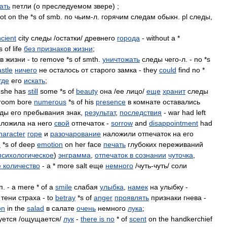
ать
петли
(
о
преследуемом
звере
) ;
ot
on
the
*
s
of
smb
.
по
чьим
-
л
.
горячим
следам
обыкн
.
pl
следы
,
cient
city
следы
/
остатки
/
древнего
города
-
without
a
*
s
of
life
без
признаков
жизни
;
в
жизни
-
to
remove
*
s
of
smth
.
уничтожать
следы
чего
-
л
. -
no
*
s
astle
ничего
не
осталось
от
старого
замка
-
they
could
find
no
*
где
его
искать
;
-
she
has
still
some
*
s
of
beauty
она
/
ее
лицо
/
еще
хранит
следы
room
bore
numerous
*
s
of
his
presence
в
комнате
оставались
еды
его
пребывания
знак
,
результат
,
последствия
-
war
had
left
аложила
на
него
свой
отпечаток
-
sorrow
and
disappointment
had
haracter
горе
и
разочарование
наложили
отпечаток
на
его
e
*
s
of
deep
emotion
on
her
face
печать
глубоких
переживаний
психологическое
)
энграмма
,
отпечаток
в
сознании
чуточка
,
е
количество
-
a
*
more
salt
еще
немного
/
чуть
-
чуть
/
соли
п
. -
a
mere
*
of
a
smile
слабая
улыбка
,
намек
на
улыбку
-
тени
страха
-
to
betray
*
s
of
anger
проявлять
признаки
гнева
-
on
in
the
salad
в
салате
очень
немного
лука
;
уется
/
ощущается
/
лук
-
there
is
no
*
of
scent
on
the
handkerchief