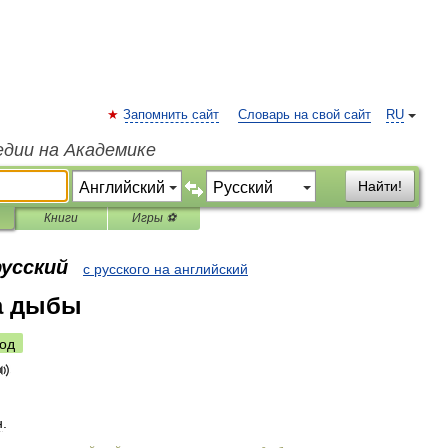
Запомнить сайт
Словарь на свой сайт
RU
едии на Академике
Найти!
Книги
Игры ⚽
русский
с русского на английский
а дыбы
од
н
.