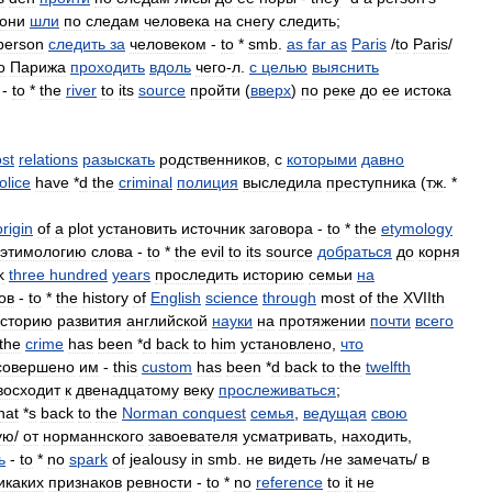
они
шли
по
следам
человека
на
снегу
следить
;
person
следить
за
человеком
-
to
*
smb
.
as
far
as
Paris
/
to
Paris
/
о
Парижа
проходить
вдоль
чего
-
л
.
с
целью
выяснить
 -
to
*
the
river
to
its
source
пройти
(
вверх
)
по
реке
до
ее
истока
ost
relations
разыскать
родственников
,
с
которыми
давно
olice
have
*
d
the
criminal
полиция
выследила
преступника
(
тж
. *
origin
of
a
plot
установить
источник
заговора
-
to
*
the
etymology
этимологию
слова
-
to
*
the
evil
to
its
source
добраться
до
корня
k
three
hundred
years
проследить
историю
семьи
на
ов
-
to
*
the
history
of
English
science
through
most
of
the
XVIIth
сторию
развития
английской
науки
на
протяжении
почти
всего
the
crime
has
been
*
d
back
to
him
установлено
,
что
совершено
им
-
this
custom
has
been
*
d
back
to
the
twelfth
восходит
к
двенадцатому
веку
прослеживаться
;
hat
*
s
back
to
the
Norman
conquest
семья
,
ведущая
свою
ую
/
от
норманнского
завоевателя
усматривать
,
находить
,
ь
-
to
*
no
spark
of
jealousy
in
smb
.
не
видеть
/
не
замечать
/
в
икаких
признаков
ревности
-
to
*
no
reference
to
it
не