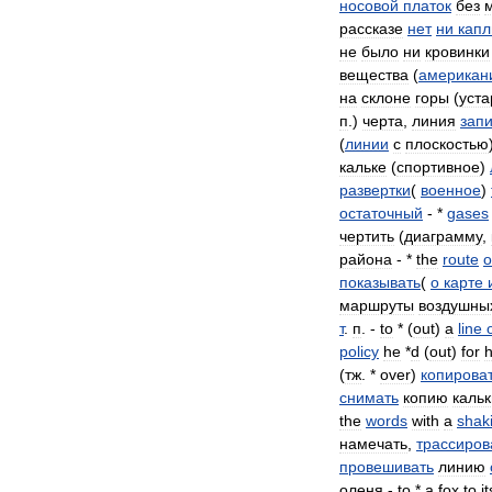
носовой
платок
без
рассказе
нет
ни
капл
не
было
ни
кровинки
вещества
(
американ
на
склоне
горы
(
уст
п
.)
черта
,
линия
зап
(
линии
с
плоскостью
кальке
(
спортивное
)
развертки
(
военное
)
остаточный
- *
gases
чертить
(
диаграмму
,
района
- *
the
route
o
показывать
(
о
карте
маршруты
воздушны
т
.
п
. -
to
* (
out
)
a
line
policy
he
*
d
(
out
)
for
h
(
тж
. *
over
)
копирова
снимать
копию
каль
the
words
with
a
shak
намечать
,
трассиров
провешивать
линию
оленя
-
to
*
a
fox
to
it