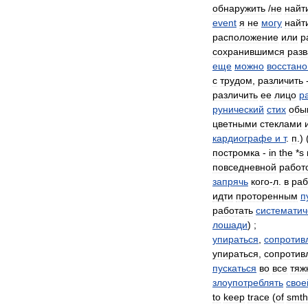
обнаружить
/
не
найт
event
я
не
могу
найт
расположение
или
р
сохранившимся
раз
еще
можно
восстано
с
трудом
,
различить
различить
ее
лицо
р
рунический
стих
обы
цветными
стеклами
кардиографе
и
т
.
п
.) 
постромка
-
in
the
*
s
повседневной
работ
запрячь
кого
-
л
.
в
раб
идти
проторенным
п
работать
систематич
лошади
) ;
упираться
,
сопротив
упираться
,
сопротив
пускаться
во
все
тяж
злоупотреблять
свое
to
keep
trace
(
of
smth