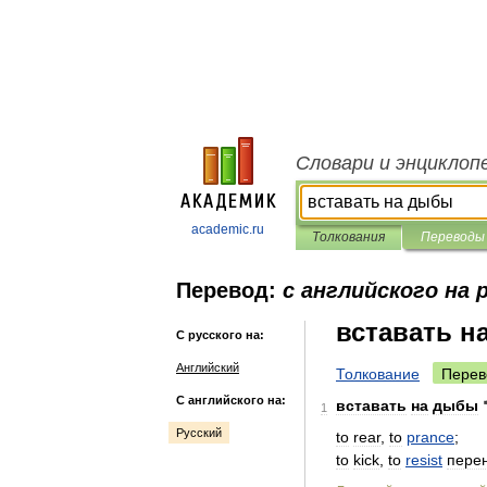
Словари и энциклоп
academic.ru
Толкования
Переводы
Перевод:
с английского на 
вставать н
С русского на:
Английский
Толкование
Перев
С английского на:
вставать
на
дыбы
1
Русский
to
rear
,
to
prance
;
to
kick
,
to
resist
пере