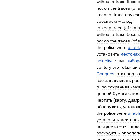
without
a
trace
бессл
hot
on
the
traces
(
of
I
cannot
trace
any
con
событием
~
след
;
to
keep
trace
(
of
smth
without
a
trace
бессл
hot
on
the
traces
(
of
the
police
were
unabl
установить
местона
selective
~
вчт
.
выбор
century
этот
обычай
Conquest
этот
род
во
восстанавливать
рас
п
.
по
сохранившимс
ценной
бумаги
с
цел
чертить
(
карту
,
диаг
обнаружить
,
установ
the
police
were
unabl
установить
местона
постромка
~
вчт
.
про
восходить
к
определ
прослеживать
~
вчт
.