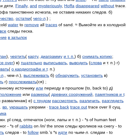
и
дяти
.
Finally
,
and
mysteriously
,
Hoffa
disappeared
without
trace
.
ффа
таинственно
исчезла
,
не
оставив
никаких
следов
.
б
)
ичество
,
остатки
(
чего
-
л
.) ;
cold
water
to
remove
all
traces
of
sand
. ≈
Вымойте
их
в
холодной
все
следы
песка
.
ние
в
затылок
лан
),
чертить
(
карту
,
диаграмму
и
т
.
п
.
)
б
)
снимать
копию
;
ce
over
)
в
)
тщательно
выписывать
,
выводить
(
слова
и
т
.
п
.)
г
)
вать
(
о
кардиографе
и
т
.
п
.)
-
л
.,
чем
-
л
.),
выслеживать
б
)
обнаружить
,
установить
в
)
ть
г
)
прослеживать
(
ся
) ;
енному
источнику
или
периоду
в
прошлом
(
to
,
back
to
)
д
)
положение
или
размеры
(
древних
сооружений
,
памятников
и
т
.
я
развалинам
)
е
)
с
трудом
рассмотреть
,
различить
,
разглядеть
.
вр
.
украшать
узорами
∙
trace
back
trace
out
trace
over
II
сущ
.
мка
кн
.
pl
след
,
отпечаток
(
ноги
,
лапы
и
т
.
п
.) - *
s
of
human
feet
ног
- *
s
of
rabbits
on
/
in
/
the
snow
следы
кроликов
на
снегу
-
to
ть
следов
-
to
follow
smb
.'
s
*
s
идти
по
чьим
-
л
.
следам
-
to