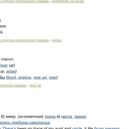
и
русско
-
английский
словарь
вставать
на
дыбы
>
ы
rear
;
ck
.
и
русско
-
английский
словарь
дыбы
>
глагол:
(
rear
up
)
up
,
arise
)
бы
(
buck
,
prance
,
rear
up
,
rear
)
ический
словарь
rear
up
>
б
)
амер
. (
исхоженная
)
тропа
в
)
черта
,
линия
;
апись
прибора
-
самописца
ы
There
'
s
been
no
trace
of
my
aunt
and
uncle
. ≈
Не
было
никаких