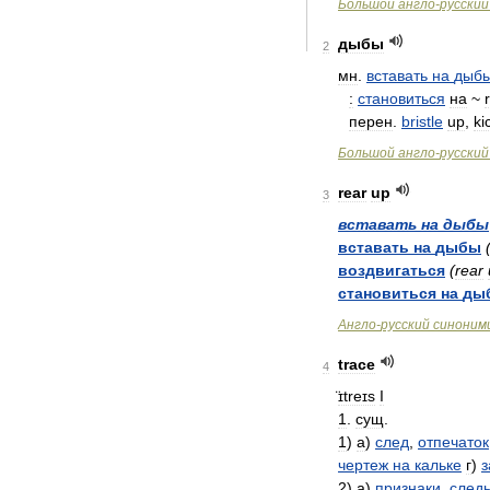
Большой
англо
-
русский
дыбы
2
мн
.
вставать
на
дыб
:
становиться
на
~
перен
.
bristle
up
,
ki
Большой
англо
-
русский
rear
up
3
вставать
на
дыбы
вставать
на
дыбы
воздвигаться
(
rear
становиться
на
ды
Англо
-
русский
синоним
trace
4
̈ɪtreɪs
I
1
.
сущ
.
1
)
а
)
след
,
отпечаток
чертеж
на
кальке
г
)
з
2
)
а
)
признаки
,
след