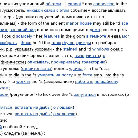
и
никаких
упоминаний
об
этом
-
I
cannot
*
any
connection
to
the
и
/
усмотреть
/
никакой
связи
с
этим
событием
восстанавливать
азмеры
(
древних
сооружений
,
памятников
и
т
.
п
.
по
валинам
) -
the
form
of
the
ancient
manor
house
may
still
be
*
d
все
вить
внешний
вид
старинного
помещичьего
дома
рассмотреть
-
I
could
scarcely
*
her
features
in
the
gloom
в
темноте
я
едва
мог
азобрать
-
thrice
he
*
d
the
runic
rhyme
трижды
он
разбирал
кн
.
p
.
p
.
украшать
узорами
-
the
stained
and
*
d
windows
окна
с
и
узорами
фиксировать
,
записывать
,
вычерчивать
(
о
(
физическое
)
описывать
,
прочерчивать
(
траекторию
)
в
упряжке
(
строительство
)
подкос
удочка
>
in
the
*
s
за
ой
>
to
die
in
the
*
s
умереть
на
посту
>
to
force
smb
.
into
the
*
s
оту
>
to
work
in
the
*
s
(
американизм
)
работать
по
шаблону
;
утем
;
ески
/
регулярно
/ >
to
kick
over
the
*
s
запутаться
в
постромках
(
о
ляться
,
вставать
на
дыбы
(
о
лошади
) ;
ляться
,
вставать
на
дыбы
(
о
человеке
) ;
кие
;
й
свободой
~
след
;
.)
следить
(
за
чем
-
л
.) ;