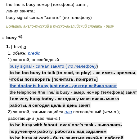
the line is busy номер (телефона) занят;
линия занята;
busy signal сигнал "занято" (по телефону)
Большой англо-русский и русско-английский словарь
busy
>
busy
4
1.
[ʹbızı]
a
1.
обыкн.
predic
1) занятой, несвободный
busy signal - сигнал занято (
по телефону
)
to be too busy to talk [to read, to play] - не иметь времени,
чтобы поговорить [почитать, поиграть]
the doctor is busy just now - доктор сейчас занят
the telephone /the line/ is busy -
амер.
номер (телефона) занят
I am very busy today - сегодня у меня очень много
работы, я сегодня целый день занят
2) занятой, занимающийся
или
поглощённый (
чем-л.
);
работающий (
над чем-л.
)
to be busy with /about, over/ one's task - выполнять
порученную работу, работать над заданием
to be busy at work - быть занятым какой-л. работой