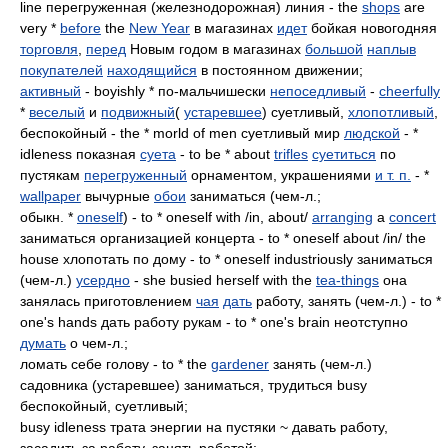
line перегруженная (железнодорожная) линия - the
shops
are
very *
before
the
New Year
в магазинах
идет
бойкая новогодняя
торговля
,
перед
Новым годом в магазинах
большой
наплыв
покупателей
находящийся
в постоянном движении;
активный
- boyishly * по-мальчишески
непоседливый
-
cheerfully
*
веселый
и
подвижный
(
устаревшее
) суетливый,
хлопотливый
,
беспокойный - the * morld of men суетливый мир
людской
- *
idleness показная
суета
- to be * about
trifles
суетиться
по
пустякам
перегруженный
орнаментом, украшениями
и т. п.
- *
wallpaper
вычурные
обои
заниматься (чем-л.;
обыкн. *
oneself
) - to * oneself with /in, about/
arranging
a
concert
заниматься организацией концерта - to * oneself about /in/ the
house хлопотать по дому - to * oneself industriously заниматься
(чем-л.)
усердно
- she busied herself with the
tea-things
она
занялась приготовлением
чая
дать
работу, занять (чем-л.) - to *
one's hands дать работу рукам - to * one's brain неотступно
думать
о чем-л.;
ломать себе голову - to * the
gardener
занять (чем-л.)
садовника (устаревшее) заниматься, трудиться busy
беспокойный, суетливый;
busy idleness трата энергии на пустяки ~ давать работу,