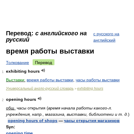
Перевод:
с английского на
с русского на
русский
английский
время работы выставки
Толкование
Перевод
exhibiting hours
1
Выставки:
время работы выставки
,
часы работы выставки
Универсальный англо-русский словарь
exhibiting hours
>
opening hours
2
общ.
часы открытия
(
время начала работы какого-л.
учреждения, напр., магазина, выставки, библиотеки и т. д.
)
opening hours of shops
—
часы открытия магазинов
Syn:
opening time