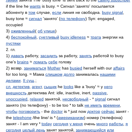
линия
занята The 'busy tone' is sent back to the
calling subscriber
if the line he
wants
is busy. ≈ Сигнал 'занято' посылается
абоненту в
том
случае,
если
линия не свободна.
busy signal
,
busy tone ≈
сигнал
'занято' (
по телефону
) Syn: engaged,
occupied
3)
оживленный
(
об улице
)
4)
беспокойный
,
суетливый
busy idleness
≈
трата
энергии на
пустяки
2. гл.
1)
давать
работу,
засадить
за работу,
занять
работой to busy
one's
brains
≈
ломать
себе
голову
2) возвр.
заниматься
Mother
has
busied
herself with our
affairs
for too long. ≈ Мама
слишком
долго
занималась
нашими
делами
.
II сущ
.;
сл.
детектив
,
агент
,
сыщик
he
looks
like a 'busy' ≈ у
него
внешность
детектива Ant: idle, inactive, inert,
passive
,
unoccupied
,
relaxed
занятой,
несвободный
- *
signal
сигнал
занято (по телефону) - to be too * to talk
не иметь
времени
,
чтобы
поговорить
- the
doctor
is * just now
доктор
сейчас
занят -
the
telephone
/the line/ is * (
американизм
) номер (телефона)
занят - I am very *
today
сегодня
у меня
очень
много
работы
,
я
сегодня
целый день
занят занятой,
занимающийся
или