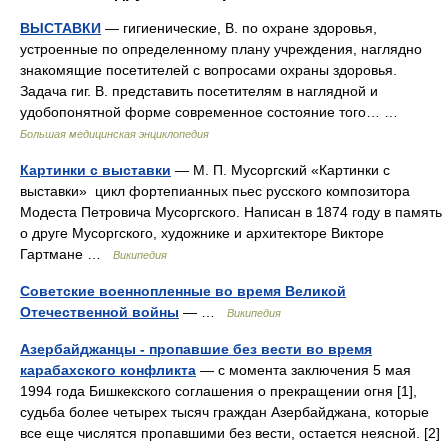
ВЫСТАВКИ
— гигиенические, В. по охране здоровья,
устроенные по определенному плану учреждения, наглядно
знакомящие посетителей с вопросами охраны здоровья.
Задача гиг. В. представить посетителям в наглядной и
удобопонятной форме современное состояние того… …
Большая медицинская энциклопедия
Картинки с выставки
— М. П. Мусоргский «Картинки с
выставки» цикл фортепианных пьес русского композитора
Модеста Петровича Мусоргского. Написан в 1874 году в память
о друге Мусоргского, художнике и архитекторе Викторе
Гартмане …
Википедия
Советские военнопленные во время Великой
Отечественной войны
— …
Википедия
Азербайджанцы - пропавшие без вести во время
карабахского конфликта
— с момента заключения 5 мая
1994 года Бишкекского соглашения о прекращении огня [1],
судьба более четырех тысяч граждан Азербайджана, которые
все еще числятся пропавшими без вести, остается неясной. [2]