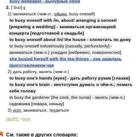
busy wallpaper - вычурные обои
2.
[ʹbızı]
v
1) заниматься (
чем-л.
;
обыкн.
busy oneself)
to busy oneself with /in, about/ arranging a concert
[preparing a wedding] - заниматься организацией
концерта [подготовкой к свадьбе]
to busy oneself about /in/ the house - хлопотать по дому
to busy oneself industriously [casually, perfunctorily] -
заниматься (
чем-л.
) усердно [небрежно, поверхностно]
she busied herself with the tea-things - она занялась
приготовлением чая
2) дать работу, занять (
чем-л.
)
to busy one's hands [eyes] - дать работу рукам [глазам]
to busy one's brain - неотступно думать о чём-л.; ломать
себе голову
to busy the gardener [the cook, the nurse] - занять (
чем-л.
)
садовника [повара, няньку]
3)
уст.
заниматься, трудиться
НБАРС
busy
>
См. также в других словарях: