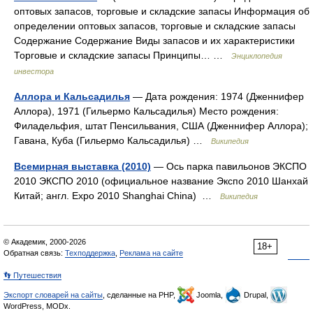
оптовых запасов, торговые и складские запасы Информация об
определении оптовых запасов, торговые и складские запасы
Содержание Содержание Виды запасов и их характеристики
Торговые и складские запасы Принципы… …
Энциклопедия
инвестора
Аллора и Кальсадилья
— Дата рождения: 1974 (Дженнифер
Аллора), 1971 (Гильермо Кальсадилья) Место рождения:
Филадельфия, штат Пенсильвания, США (Дженнифер Аллора);
Гавана, Куба (Гильермо Кальсадилья) …
Википедия
Всемирная выставка (2010)
— Ось парка павильонов ЭКСПО
2010 ЭКСПО 2010 (официальное название Экспо 2010 Шанхай
Китай; англ. Expo 2010 Shanghai China) …
Википедия
© Академик, 2000-2026
18+
Обратная связь:
Техподдержка
,
Реклама на сайте
👣 Путешествия
Экспорт словарей на сайты
, сделанные на PHP,
Joomla,
Drupal,
WordPress, MODx.