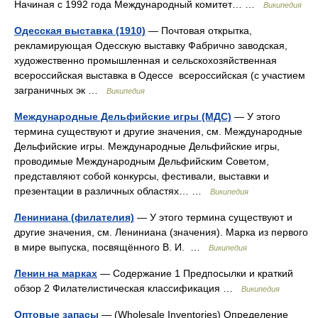
Начиная с 1992 года Международный комитет… …
Википедия
Одесская выставка (1910)
— Почтовая открытка,
рекламирующая Одесскую выставку Фабрично заводская,
художественно промышленная и сельскохозяйственная
всероссийская выставка в Одессе всероссийская (с участием
заграничных эк …
Википедия
Международные Дельфийские игры (МДС)
— У этого
термина существуют и другие значения, см. Международные
Дельфийские игры. Международные Дельфийские игры,
проводимые Международным Дельфийским Советом,
представляют собой конкурсы, фестивали, выставки и
презентации в различных областях… …
Википедия
Лениниана (филателия)
— У этого термина существуют и
другие значения, см. Лениниана (значения). Марка из первого
в мире выпуска, посвящённого В. И. …
Википедия
Ленин на марках
— Содержание 1 Предпосылки и краткий
обзор 2 Филателистическая классификация …
Википедия
Оптовые запасы
— (Wholesale Inventories) Определение