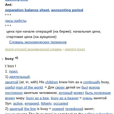
Ant:
separation balance sheet
,
accounting period
* * *
часы работы
* * *
цена при начале операций (на бирже); начальная цена;
стартовая цена (на аукционе)
.
.
Словарь экономических терминов
.
Англо-русский экономический словарь
opening hours
>
busy
3
̈ɪˈbɪzɪ
I
1.
прил.
1)
деятельный
;
занятой
(at, in, with) His
children
knew him as a
continually
busy,
useful
man of the world
. ≈ Для
своих
детей он
был
всегда
постоянно
занятым человеком,
который
может
быть полезным
всему
миру.
busy as a bee
,
busy as a beaver
≈
очень
занятой
Syn:
active
,
engaged
,
fidgety
,
occupied
2)
занятый
the line
is busy ≈
номер
(
телефона
) занят;