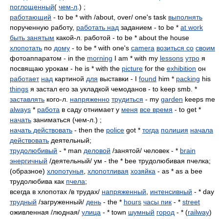
поглощенный
(
чем-л
.) ;
работающий
- to be * with /about, over/ one's task
выполнять
порученную работу,
работать над
заданием - to be *
at work
быть занятым
какой-л. работой - to be * about the house
хлопотать
по
дому
- to be * with one's
camera
возиться со
своим
фотоаппаратом - in the
morning
I am * with my
lessons
утро
я
посвящаю урокам - he is * with the
picture
for the
exhibition
он
работает
над
картиной
для
выставки - I
found
him *
packing
his
things
я застал его за укладкой чемоданов - to keep smb. *
заставлять
кого-л.
напряженно
трудиться
- my
garden
keeps me
always
*
работа
в саду отнимает у
меня
все время
- to get *
начать
заниматься (чем-л.) ;
начать действовать
- then the
police
got *
тогда
полиция
начала
действовать
деятельный;
трудолюбивый
- * man
деловой
/занятой/ человек - *
brain
энергичный
/деятельный/ ум - the * bee трудолюбивая пчелка;
(образное)
хлопотунья
,
хлопотливая
хозяйка
- as * as a bee
трудолюбива как
пчела
;
всегда в хлопотах /в трудах/
напряженный
,
интенсивный
- * day
трудный
/загруженный/
день
- the *
hours
часы пик
- *
street
оживленная /людная/
улица
- * town
шумный
город
- * (
railway
)