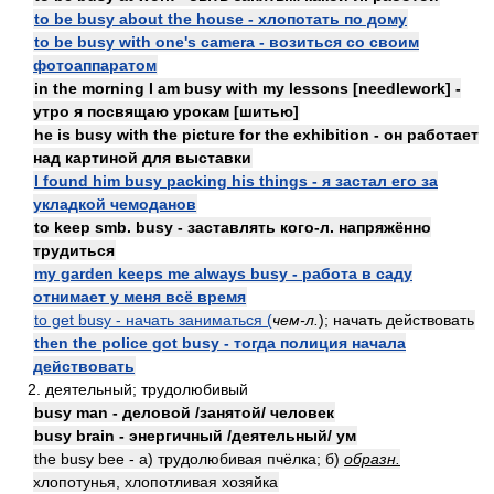
to be busy about the house - хлопотать по дому
to be busy with one's camera - возиться со своим
фотоаппаратом
in the morning I am busy with my lessons [needlework] -
утро я посвящаю урокам [шитью]
he is busy with the picture for the exhibition - он работает
над картиной для выставки
I found him busy packing his things - я застал его за
укладкой чемоданов
to keep smb. busy - заставлять кого-л. напряжённо
трудиться
my garden keeps me always busy - работа в саду
отнимает у меня всё время
to get busy - начать заниматься (
чем-л.
); начать действовать
then the police got busy - тогда полиция начала
действовать
2. деятельный; трудолюбивый
busy man - деловой /занятой/ человек
busy brain - энергичный /деятельный/ ум
the busy bee - а) трудолюбивая пчёлка; б)
образн.
хлопотунья, хлопотливая хозяйка