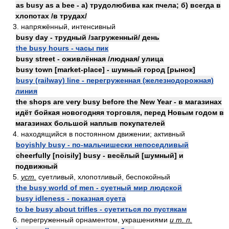
as busy as a bee - а) трудолюбива как пчела; б) всегда в
хлопотах /в трудах/
3. напряжённый, интенсивный
busy day - трудный /загруженный/ день
the busy hours - часы пик
busy street - оживлённая /людная/ улица
busy town [market-place] - шумный город [рынок]
busy (railway) line - перегруженная (железнодорожная)
линия
the shops are very busy before the New Year - в магазинах
идёт бойкая новогодняя торговля, перед Новым годом в
магазинах большой наплыв покупателей
4. находящийся в постоянном движении; активный
boyishly busy - по-мальчишески непоседливый
cheerfully [noisily] busy - весёлый [шумный] и
подвижный
5.
уст.
суетливый, хлопотливый, беспокойный
the busy world of men - суетный мир людской
busy idleness - показная суета
to be busy about trifles - суетиться по пустякам
6. перегруженный орнаментом, украшениями
и т. п.