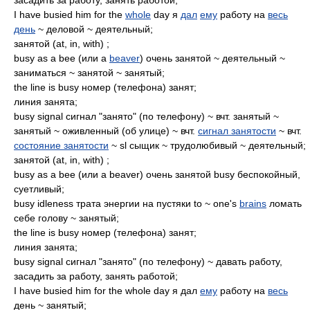
засадить за работу, занять работой;
I have busied him for the
whole
day я
дал
ему
работу на
весь
день
~ деловой ~ деятельный;
занятой (at, in, with) ;
busy as a bee (или a
beaver
) очень занятой ~ деятельный ~
заниматься ~ занятой ~ занятый;
the line is busy номер (телефона) занят;
линия занята;
busy signal сигнал "занято" (по телефону) ~ вчт. занятый ~
занятый ~ оживленный (об улице) ~ вчт.
сигнал занятости
~ вчт.
состояние занятости
~ sl сыщик ~ трудолюбивый ~ деятельный;
занятой (at, in, with) ;
busy as a bee (или a beaver) очень занятой busy беспокойный,
суетливый;
busy idleness трата энергии на пустяки to ~ one's
brains
ломать
себе голову ~ занятый;
the line is busy номер (телефона) занят;
линия занята;
busy signal сигнал "занято" (по телефону) ~ давать работу,
засадить за работу, занять работой;
I have busied him for the whole day я дал
ему
работу на
весь
день ~ занятый;