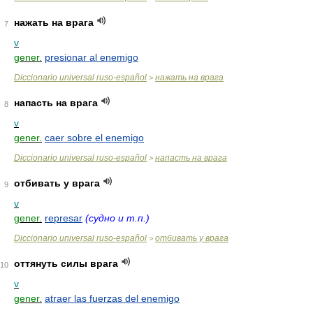
нажать на врага
7
v
gener.
presionar al enemigo
Diccionario universal ruso-español
нажать на врага
>
напасть на врага
8
v
gener.
caer sobre el enemigo
Diccionario universal ruso-español
напасть на врага
>
отбивать у врага
9
v
gener.
represar
(судно и т.п.)
Diccionario universal ruso-español
отбивать у врага
>
оттянуть силы врага
10
v
gener.
atraer las fuerzas del enemigo