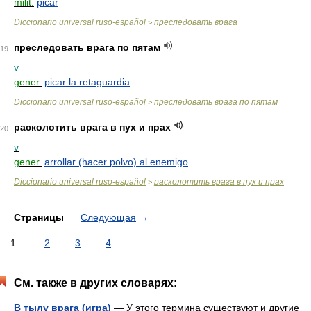
milit.
picar
Diccionario universal ruso-español
преследовать врага
>
преследовать врага по пятам
19
v
gener.
picar la retaguardia
Diccionario universal ruso-español
преследовать врага по пятам
>
расколотить врага в пух и прах
20
v
gener.
arrollar (hacer polvo) al enemigo
Diccionario universal ruso-español
расколотить врага в пух и прах
>
Страницы
Следующая
→
1
2
3
4
См. также в других словарях:
В тылу врага (игра)
— У этого термина существуют и другие