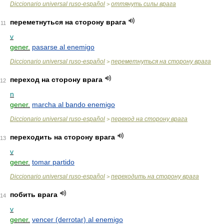
Diccionario universal ruso-español
оттянуть силы врага
>
переметнуться на сторону врага
11
v
gener.
pasarse al enemigo
Diccionario universal ruso-español
переметнуться на сторону врага
>
переход на сторону врага
12
n
gener.
marcha al bando enemigo
Diccionario universal ruso-español
переход на сторону врага
>
переходить на сторону врага
13
v
gener.
tomar partido
Diccionario universal ruso-español
переходить на сторону врага
>
побить врага
14
v
gener.
vencer (derrotar) al enemigo