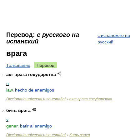
Перевод:
с русского на
с испанского на
испанский
русский
врага
Толкование
Перевод
акт врага государства
1
n
law.
hecho de enemigos
Diccionario universal ruso-español
акт врага государства
>
бить врага
2
v
gener.
batir al enemigo
Diccionario universal ruso-español
бить врага
>