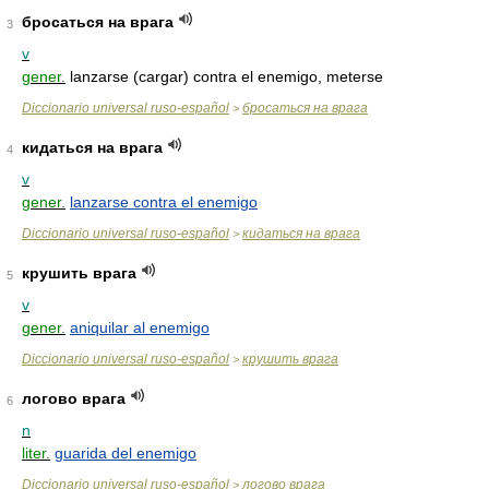
бросаться на врага
3
v
gener.
lanzarse (cargar) contra el enemigo, meterse
Diccionario universal ruso-español
бросаться на врага
>
кидаться на врага
4
v
gener.
lanzarse contra el enemigo
Diccionario universal ruso-español
кидаться на врага
>
крушить врага
5
v
gener.
aniquilar al enemigo
Diccionario universal ruso-español
крушить врага
>
логово врага
6
n
liter.
guarida del enemigo
Diccionario universal ruso-español
логово врага
>