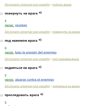
Diccionario universal ruso-español
побить врага
>
повернуть на врага
15
v
gener.
revolver
Diccionario universal ruso-español
повернуть на врага
>
под нажимом врага
16
n
gener.
bajo la presión del enemigo
Diccionario universal ruso-español
под нажимом врага
>
подняться на врага
17
v
gener.
alzarse contra el enemigo
Diccionario universal ruso-español
подняться на врага
>
преследовать врага
18
v