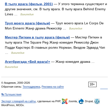
В тылу врага (фильм, 2001)
— У этого термина существуют и
другие значения, см. В тылу врага. В тылу врага Behind Enemy
Lines …
Википедия
Труп моего врага (фильм)
— Труп моего врага Le Corps De
Mon Ennemi Жанр драма Режиссёр …
Википедия
Мистер Питкин в тылу врага (фильм)
— Мистер Питкин в
тылу врага The Square Peg Жанр комедия Режиссёр Джон
Пэдди Карстерс В главных ролях Норман, Виздом Эдвард Чэп
…
Википедия
Агитбригада «Бей врага!»
— Жанр комедия драма …
Википедия
© Академик, 2000-2026
18+
Обратная связь:
Техподдержка
,
Реклама на сайте
👣 Путешествия
Экспорт словарей на сайты
, сделанные на PHP,
Joomla,
Drupal,
WordPress, MODx.