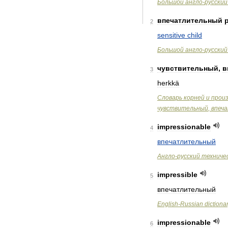
Большой
англо
-
русский
впечатлительный
2
sensitive
child
Большой
англо
-
русский
чувствительный
,
в
3
herkkä
Словарь
корней
и
прои
чувствительный
,
впеч
impressionable
4
впечатлительный
Англо
-
русский
техниче
impressible
5
впечатлительный
English
-
Russian
dictiona
impressionable
6