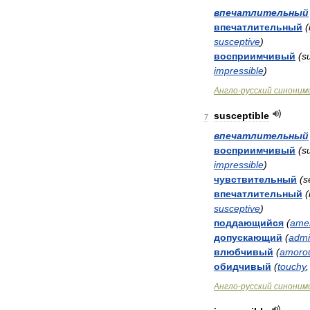
впечатлительный
впечатлительный
(
susceptive
)
восприимчивый
(
s
impressible
)
Англо
-
русский
синоним
susceptible
7
впечатлительный
восприимчивый
(
s
impressible
)
чувствительный
(
s
впечатлительный
(
susceptive
)
поддающийся
(
ame
допускающий
(
admi
влюбчивый
(
amoro
обидчивый
(
touchy
Англо
-
русский
синоним