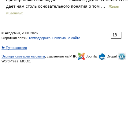
дает нам столь основательного понятия о том …
Жизнь
животных
© Академик, 2000-2026
18+
Обратная связь:
Техподдержка
,
Реклама на сайте
👣 Путешествия
Экспорт словарей на сайты
, сделанные на PHP,
Joomla,
Drupal,
WordPress, MODx.