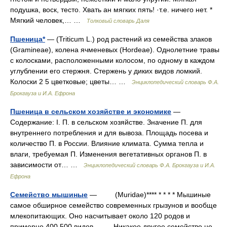
подушка, воск, тесто. Хвать ан мягких пять! ·т.е. ничего нет. *
Мягкий человек,… …
Толковый словарь Даля
Пшеница*
— (Triticum L.) род растений из семейства злаков
(Gramineae), колена ячменевых (Hordeae). Однолетние травы
с колосками, расположенными колосом, по одному в каждом
углублении его стержня. Стержень у диких видов ломкий.
Колоски 2 5 цветковые; цветы… …
Энциклопедический словарь Ф.А.
Брокгауза и И.А. Ефрона
Пшеница в сельском хозяйстве и экономике
—
Содержание: I. П. в сельском хозяйстве. Значение П. для
внутреннего потребления и для вывоза. Площадь посева и
количество П. в России. Влияние климата. Сумма тепла и
влаги, требуемая П. Изменения вегетативных органов П. в
зависимости от… …
Энциклопедический словарь Ф.А. Брокгауза и И.А.
Ефрона
Семейство мышиные
— (Muridae)**** * * * * Мышиные
самое обширное семейство современных грызунов и вообще
млекопитающих. Оно насчитывает около 120 родов и
примерно 400 500 видов. Никакое другое семейство не