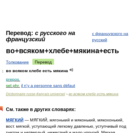
Перевод:
с русского на
с французского на
французский
русский
во+всяком+хлебе+мякина+есть
Толкование
Перевод
во всяком хлебе есть мякина
1
prepos.
set phr.
il n'y a personne sans défaut
Dictionnaire russe-français universel
во всяком хлебе есть мякина
>
См. также в других словарях:
МЯГКИЙ
— МЯГКИЙ, мягонький и мяконький, мякохонький,
вост. мягкой, уступающий легкому давленью, уступчивый под
гнетом и нетвердый, нежесткий и мало упругий. Мягкая