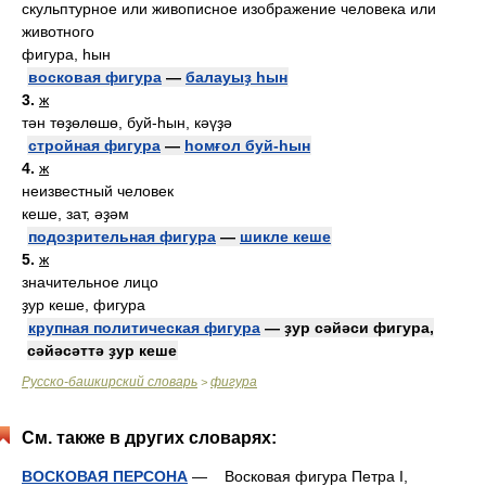
скульптурное или живописное изображение человека или
животного
фигура, һын
восковая фигура
—
балауыҙ һын
3.
ж
тән төҙөлөшө, буй-һын, кәүҙә
стройная фигура
—
һомғол буй-һын
4.
ж
неизвестный человек
кеше, зат, әҙәм
подозрительная фигура
—
шикле кеше
5.
ж
значительное лицо
ҙур кеше, фигура
крупная политическая фигура
— ҙур сәйәси фигура,
сәйәсәттә ҙур кеше
Русско-башкирский словарь
фигура
>
См. также в других словарях:
ВОСКОВАЯ ПЕРСОНА
— Восковая фигура Петра I,