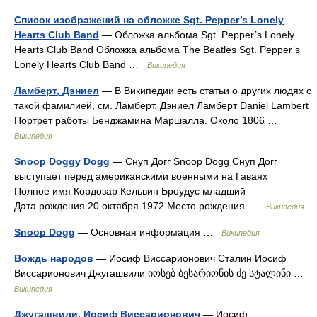
Список изображений на обложке Sgt. Pepper’s Lonely
Hearts Club Band
— Обложка альбома Sgt. Pepper’s Lonely
Hearts Club Band Обложка альбома The Beatles Sgt. Pepper’s
Lonely Hearts Club Band …
Википедия
Ламберт, Дэниел
— В Википедии есть статьи о других людях с
такой фамилией, см. Ламберт. Дэниел Ламберт Daniel Lambert
Портрет работы Бенджамина Маршалла. Около 1806 …
Википедия
Snoop Doggy Dogg
— Снуп Догг Snoop Dogg Снуп Догг
выступает перед американскими военными на Гаваях
Полное имя Кордозар Кельвин Броудус младший
Дата рождения 20 октября 1972 Место рождения …
Википедия
Snoop Dogg
— Основная информация …
Википедия
Вождь народов
— Иосиф Виссарионович Сталин Иосиф
Виссарионович Джугашвили იოსებ ბესარიონის ძე სტალინი …
Википедия
Джугашвили, Иосиф Виссарионович
— Иосиф