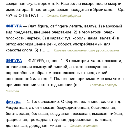
созданная скульптором Б. К. Растрелли вскоре после смерти
императора. В настоящее время находится в Эрмитаже. Ср.:
ЧУЧЕЛО ПЕТРА I …
Словарь Петербуржца
ФИГУРА
— (лат. figura, от fingere лепить, ваять). 1) наружный
вид предмета, внешнее очертание. 2) в геометрии: очерк
плоскости, чертеж. 3) в картах: туз, король, дама, валет. 4) в
риторике: украшение речи, оборот, употребляемый для
красоты слога. 5) в… …
Словарь иностранных слов русского языка
ФИГУРА
— ФИГУРА, ы, жен. 1. В геометрии: часть плоскости,
ограниченная замкнутой линией, а также совокупность
определённым образом расположенных точек, линий,
поверхностей или тел. 2. Положение, принимаемое кем чем н.
при исполнении чего н. в движении (в… …
Толковый словарь
Ожегова
фигура
— 1. Телосложение. О форме, величине, силе и т. д.
Аккуратная, атлетическая, безукоризненная, бестелесная,
богатырская, большая, воздушная, восковая, высокая, гибкая,
грациозная, громадная, грузная, деревенская, длинная,
долговязая, дородная, живая …
Словарь эпитетов