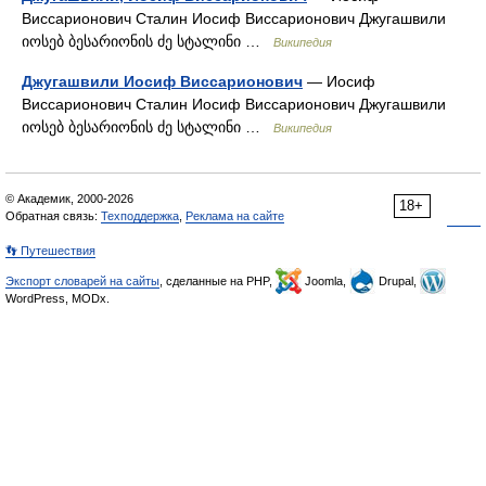
Виссарионович Сталин Иосиф Виссарионович Джугашвили
იოსებ ბესარიონის ძე სტალინი …
Википедия
Джугашвили Иосиф Виссарионович
— Иосиф
Виссарионович Сталин Иосиф Виссарионович Джугашвили
იოსებ ბესარიონის ძე სტალინი …
Википедия
© Академик, 2000-2026
18+
Обратная связь:
Техподдержка
,
Реклама на сайте
👣 Путешествия
Экспорт словарей на сайты
, сделанные на PHP,
Joomla,
Drupal,
WordPress, MODx.