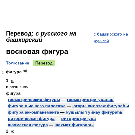
Перевод:
с русского на
с башкирского на
башкирский
русский
восковая фигура
Толкование
Перевод
фигура
1
1.
ж
в разн знач.
фигура
геометрические фигуры
—
геометрик фигуралар
фигура высшего пилотажа
—
юғары пилотаж фигураһы
фигура аккомпанемента
—
ҡушылып уйнау фигураһы
риторическая фигура
—
риторик фигура
шахматная фигура
—
шахмат фигураһы
2.
ж