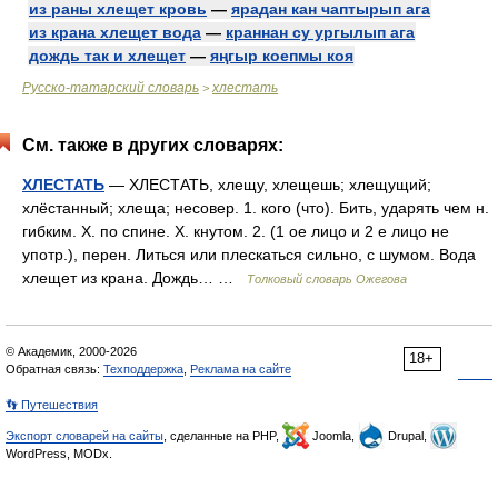
из раны хлещет кровь
—
ярадан кан чаптырып ага
из крана хлещет вода
—
краннан су ургылып ага
дождь так и хлещет
—
яңгыр коепмы коя
Русско-татарский словарь
хлестать
>
См. также в других словарях:
ХЛЕСТАТЬ
— ХЛЕСТАТЬ, хлещу, хлещешь; хлещущий;
хлёстанный; хлеща; несовер. 1. кого (что). Бить, ударять чем н.
гибким. Х. по спине. Х. кнутом. 2. (1 ое лицо и 2 е лицо не
употр.), перен. Литься или плескаться сильно, с шумом. Вода
хлещет из крана. Дождь… …
Толковый словарь Ожегова
© Академик, 2000-2026
18+
Обратная связь:
Техподдержка
,
Реклама на сайте
👣 Путешествия
Экспорт словарей на сайты
, сделанные на PHP,
Joomla,
Drupal,
WordPress, MODx.