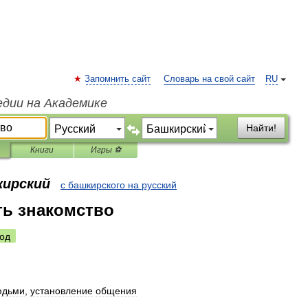
Запомнить сайт
Словарь на свой сайт
RU
едии на Академике
Найти!
Книги
Игры ⚽
кирский
с башкирского на русский
ь знакомство
од
юдьми
,
установление
общения