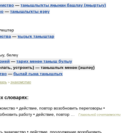
омство
—
танышлыҡты
яңынан
башлау
(
яңыртыу
)
во
—
танышлыҡты
өҙөү
лештәр
мства
—
ҡыҙыҡ
таныштар
ыу
,
белеү
рией
—
тарих
менән
таныш
булыу
елать
,
устроить
) —
танышлыҡ
менән
(
эшләү
)
тво
—
былай
ғына
танышлыҡ
варь
знакомство
>
их
словарях:
комство
•
действие
,
повтор
возобновить
переговоры
•
зобновить
работу
•
действие
,
повтор
…
Глагольной
сочетаемости
ть
знакомство
•
действие
,
продолжение
возобновить