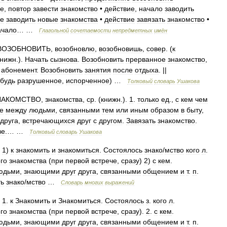
ие
,
повтор
завести
знакомство
•
действие
,
начало
заводить
ие
заводить
новые
знакомства
•
действие
завязать
знакомство
•
ачало
… …
Глагольной
сочетаемости
непредметных
имён
ВОЗОБНОВИТЬ
,
возобновлю
,
возобновишь
,
совер
. (
к
книжн
.).
Начать
сызнова
.
Возобновить
прерванное
знакомство
,
абонемент
.
Возобновить
занятия
после
отдыха
. ||
будь
разрушенное
,
испорченное
) …
Толковый
словарь
Ушакова
НАКОМСТВО
,
знакомства
,
ср
. (
книжн
.).
1
.
только
ед
.,
с
кем
чем
е
между
людьми
,
связанными
тем
или
иным
образом
в
быту
,
друга
,
встречающихся
друг
с
другом
.
Завязать
знакомство
.
ве
.… …
Толковый
словарь
Ушакова
.
1
)
к
знакомить
и
знакомиться
.
Состоялось
знако
/
мство
кого
л
.
го
знакомства
(
при
первой
встрече
,
сразу
)
2
)
с
кем
.
юдьми
,
знающими
друг
друга
,
связанными
общением
и
т
.
п
.
ть
знако
/
мство
…
Словарь
многих
выражений
.
1
.
к
Знакомить
и
Знакомиться
.
Состоялось
з
.
кого
л
.
го
знакомства
(
при
первой
встрече
,
сразу
).
2
.
с
кем
.
юдьми
,
знающими
друг
друга
,
связанными
общением
и
т
.
п
.