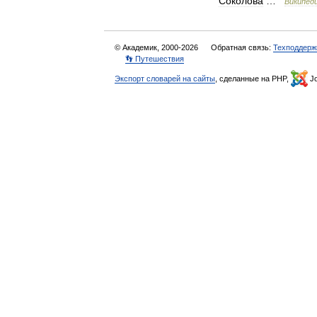
Соколова
…
Википед
© Академик, 2000-2026
Обратная связь:
Техподдерж
👣 Путешествия
Экспорт словарей на сайты
, сделанные на PHP,
Jo