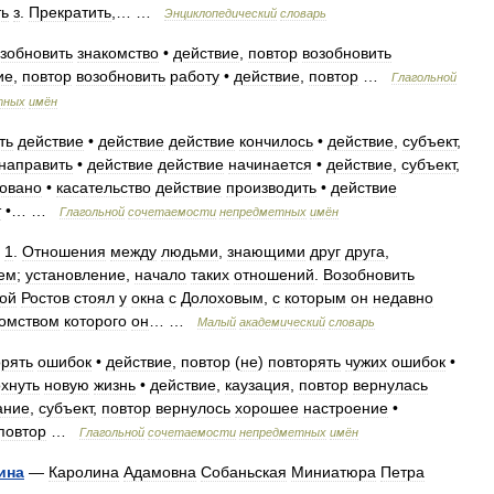
ть
з
.
Прекратить
,… …
Энциклопедический
словарь
зобновить
знакомство
•
действие
,
повтор
возобновить
ие
,
повтор
возобновить
работу
•
действие
,
повтор
…
Глагольной
тных
имён
ть
действие
•
действие
действие
кончилось
•
действие
,
субъект
,
направить
•
действие
действие
начинается
•
действие
,
субъект
,
овано
•
касательство
действие
производить
•
действие
т
•… …
Глагольной
сочетаемости
непредметных
имён
.
1
.
Отношения
между
людьми
,
знающими
друг
друга
,
ем
;
установление
,
начало
таких
отношений
.
Возобновить
ой
Ростов
стоял
у
окна
с
Долоховым
,
с
которым
он
недавно
комством
которого
он
… …
Малый
академический
словарь
орять
ошибок
•
действие
,
повтор
(
не
)
повторять
чужих
ошибок
•
хнуть
новую
жизнь
•
действие
,
каузация
,
повтор
вернулась
ание
,
субъект
,
повтор
вернулось
хорошее
настроение
•
повтор
…
Глагольной
сочетаемости
непредметных
имён
ина
—
Каролина
Адамовна
Собаньская
Миниатюра
Петра