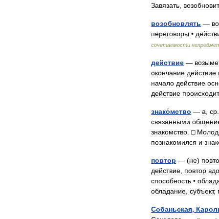
Завязать
,
возобнови
возобновлять
—
во
переговоры
•
действ
сочетаемости
непредме
действие
—
возыме
окончание
действие
начало
действие
осн
действие
происходи
знако́мство
—
а
,
ср
связанными
общени
знакомство
.
□
Молод
познакомился
и
зна
повтор
— (
не
)
повт
действие
,
повтор
вдо
способность
•
облад
обладание
,
субъект
,
Собаньская
,
Карол