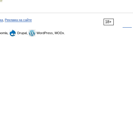
ия
ка
,
Реклама на сайте
18+
omla,
Drupal,
WordPress, MODx.