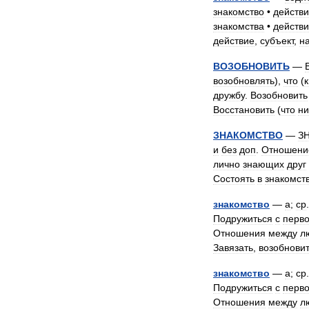
знакомство
•
действ
знакомства
•
действ
действие
,
субъект
,
н
ВОЗОБНОВИТЬ
—
возобновлять
),
что
(
дружбу
.
Возобновить
Восстановить
(
что
ни
ЗНАКОМСТВО
—
З
и
без
доп
.
Отношени
лично
знающих
друг
Состоять
в
знакомст
знакомство
—
а
;
ср
Подружиться
с
перво
Отношения
между
л
Завязать
,
возобнови
знакомство
—
а
;
ср
Подружиться
с
перво
Отношения
между
л