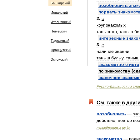
Башкирский
возобновить
знак
порвать
знакомст
Испанский
2
.
с
Итальянский
круг
знакомых
таныштар
,
таныш
-
бе
Немецкий
интересные
знако
Таджикский
3
.
с
Французский
наличие
знаний
таныш
булыу
,
таныш
Эстонский
знакомство
с
исто
по
знакомству
(
сд
шапочное
знакомс
Русско
-
башкирский
сло
См
.
также
в
друг
возобновить
—
зна
действие
,
повтор
во
непредметных
имён
знакомство
—
води