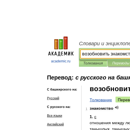
Словари и энциклоп
academic.ru
Толкования
Переводы
Перевод:
с русского на баш
возобновит
С башкирского на:
Русский
Толкование
Перев
С русского на:
знакомство
1
Все языки
1
.
с
отношения
между
л
Английский
танышлыҡ
,
танышыу