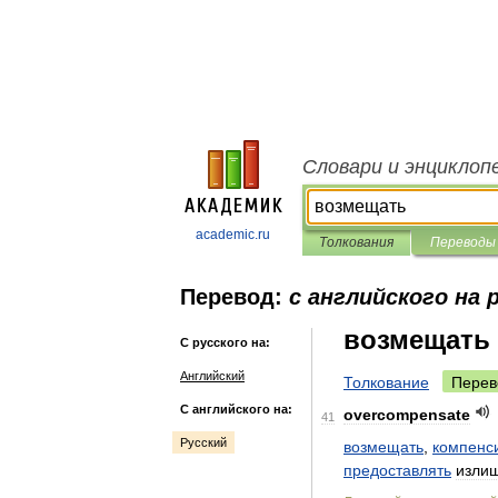
Словари и энциклоп
academic.ru
Толкования
Переводы
Перевод:
с английского на 
возмещать
С русского на:
Английский
Толкование
Перев
С английского на:
overcompensate
41
Русский
возмещать
,
компенс
предоставлять
изли