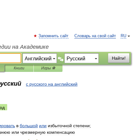
Запомнить сайт
Словарь на свой сайт
RU
едии на Академике
Найти!
Книги
Игры ⚽
русский
с русского на английский
од
ировать
в
большой
или
избыточной
степени
;
шнюю
или
чрезмерную
компенсацию