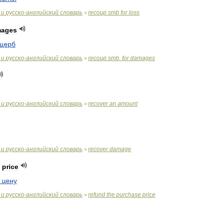
и
русско
-
английский
словарь
recoup
smb
for
loss
>
ages
щерб
и
русско
-
английский
словарь
recoup
smb
.
for
damages
>
и
русско
-
английский
словарь
recover
an
amount
>
и
русско
-
английский
словарь
recover
damage
>
price
цену
и
русско
-
английский
словарь
refund
the
purchase
price
>