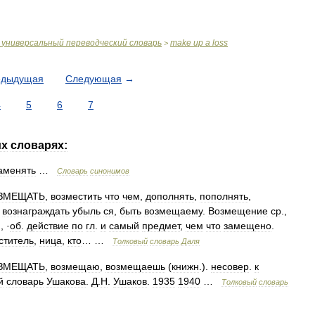
универсальный
переводческий
словарь
make
up
a
loss
>
едыдущая
Следующая
→
4
5
6
7
их
словарях:
аменять
…
Словарь
синонимов
ЗМЕЩАТЬ
,
возместить
что
чем
,
дополнять
,
пополнять
,
,
вознаграждать
убыль
ся
,
быть
возмещаему
.
Возмещение
ср
.,
., ·
об
.
действие
по
гл
.
и
самый
предмет
,
чем
что
замещено
.
ститель
,
ница
,
кто
… …
Толковый
словарь
Даля
ЗМЕЩАТЬ
,
возмещаю
,
возмещаешь
(
книжн
.).
несовер
.
к
й
словарь
Ушакова
.
Д
.
Н
.
Ушаков
.
1935
1940
…
Толковый
словарь