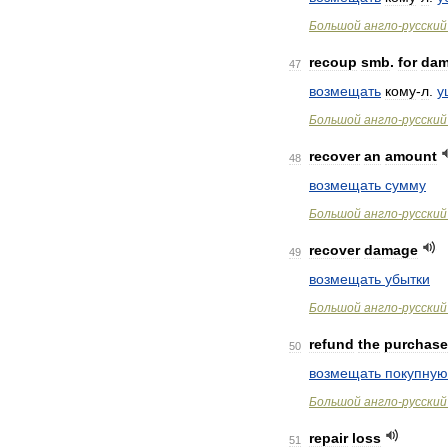
Большой
англо
-
русский
recoup
smb
.
for
dam
47
возмещать
кому
-
л
.
у
Большой
англо
-
русский
recover
an
amount
48
возмещать
сумму
Большой
англо
-
русский
recover
damage
49
возмещать
убытки
Большой
англо
-
русский
refund
the
purchase
50
возмещать
покупную
Большой
англо
-
русский
repair
loss
51