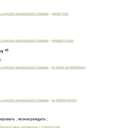
и
русско
-
английский
словарь
repair
loss
>
и
русско
-
английский
словарь
replace
a
loss
>
cy
у
и
русско
-
английский
словарь
to
make
up
deficiency
>
и
русско
-
английский
словарь
to
refund
money
>
ировать
;
вознаграждать
;
финансовых
терминов
compensate
>