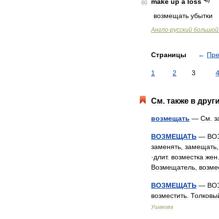
make
up
a
loss
60
возмещать
убытки
Англо
-
русский
большой
Страницы
←
Пр
1
2
3
См
.
также
в
друг
возмещать
—
См
.
з
ВОЗМЕЩАТЬ
—
ВО
заменять
,
замещать
·
длит
.
возместка
жен
Возмещатель
,
возме
ВОЗМЕЩАТЬ
—
ВО
возместить
.
Толковы
Ушакова