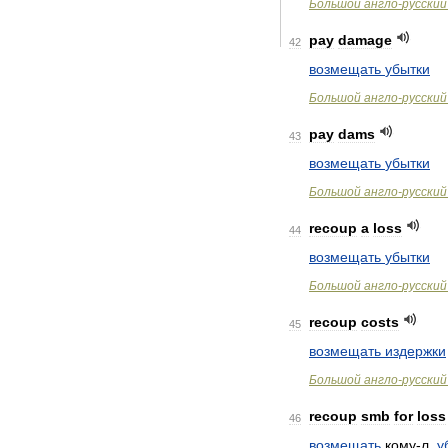
Большой
англо
-
русский
pay
damage
42
возмещать
убытки
Большой
англо
-
русский
pay
dams
43
возмещать
убытки
Большой
англо
-
русский
recoup
a
loss
44
возмещать
убытки
Большой
англо
-
русский
recoup
costs
45
возмещать
издержки
Большой
англо
-
русский
recoup
smb
for
loss
46
возмещать
кому
-
л
.
у