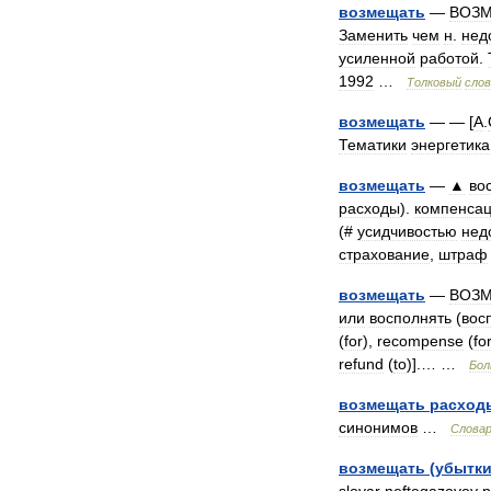
возмещать
—
ВОЗ
Заменить
чем
н
.
нед
усиленной
работой
.
1992
…
Толковый
слов
возмещать
— — [
А
.
Тематики
энергетика
возмещать
—
▲
во
расходы
).
компенса
(#
усидчивостью
нед
страхование
,
штраф
возмещать
—
ВОЗ
или
восполнять
(
вос
(
for
),
recompense
(
fo
refund
(
to
)].… …
Бол
возмещать
расход
синонимов
…
Слова
возмещать
(
убытк