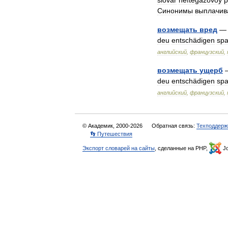
slovar
neftegazovoy
p
Синонимы
выплачив
возмещать
вред
deu
entschädigen
sp
английский
,
французский
,
возмещать
ущерб
deu
entschädigen
sp
английский
,
французский
,
© Академик, 2000-2026
Обратная связь:
Техподдерж
👣 Путешествия
Экспорт словарей на сайты
, сделанные на PHP,
Jo