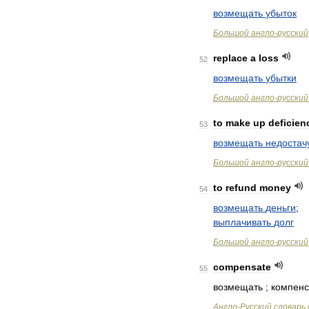
возмещать
убыток
Большой
англо
-
русский
replace
a
loss
52
возмещать
убытки
Большой
англо
-
русский
to
make
up
deficien
53
возмещать
недостач
Большой
англо
-
русский
to
refund
money
54
возмещать
деньги
;
выплачивать
долг
Большой
англо
-
русский
compensate
55
возмещать
;
компенс
Англо
-
Русский
словарь