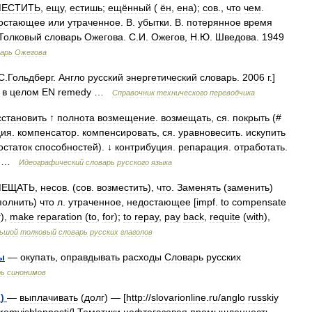
МЕСТИТЬ
,
ещу
,
естишь
;
ещённый
(
ён
,
ена
);
сов
.,
что
чем
.
остающее
или
утраченное
.
В
.
убытки
.
В
.
потерянное
время
Толковый
словарь
Ожегова
.
С
.
И
.
Ожегов
,
Н
.
Ю
.
Шведова
.
1949
арь
Ожегова
С
.
Гольдберг
.
Англо
русский
энергетический
словарь
.
2006
г
.]
в
целом
EN
remedy
…
Справочник
технического
переводчика
сстановить
↑
полнота
возмещение
.
возмещать
,
ся
.
покрыть
(#
ция
.
компенсатор
.
компенсировать
,
ся
.
уравновесить
.
искупить
остаток
способностей
). ↓
контрибуция
.
репарация
.
отработать
.
…
Идеографический
словарь
русского
языка
МЕЩАТЬ
,
несов
. (
сов
.
возместить
),
что
.
Заменять
(
заменить
)
полнить
)
что
л
.
утраченное
,
недостающее
[
impf
.
to
compensate
r
),
make
reparation
(
to
,
for
);
to
repay
,
pay
back
,
requite
(
with
),
ьшой
толковый
словарь
русских
глаголов
ы
—
окупать
,
оправдывать
расходы
Словарь
русских
рь
синонимов
и
)
—
выплачивать
(
долг
) — [
http:
//
slovarionline
.
ru
/
anglo
russkiy