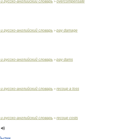
и
русско
-
английский
словарь
overcompensate
>
и
русско
-
английский
словарь
pay
damage
>
и
русско
-
английский
словарь
pay
dams
>
и
русско
-
английский
словарь
recoup
a
loss
>
и
русско
-
английский
словарь
recoup
costs
>
бытки