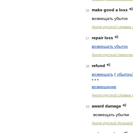
make
good
a
loss
56
возмещать
убыток
Англо
-
русский
словарь
repair
loss
57
возмещать
убыток
Англо
-
русский
техниче
refund
58
возмещать
(
убытки
* * *
возмещение
Англо
-
русский
словарь
award
damage
59
возмещать
убытки
Англо
-
русский
большой