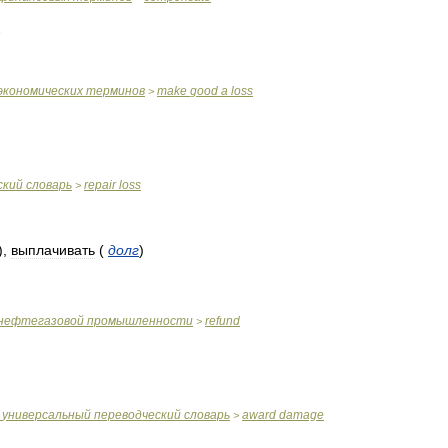
экономических
терминов
make
good
a
loss
>
ский
словарь
repair
loss
>
)
,
выплачивать
(
долг
)
нефтегазовой
промышленности
refund
>
универсальный
переводческий
словарь
award
damage
>