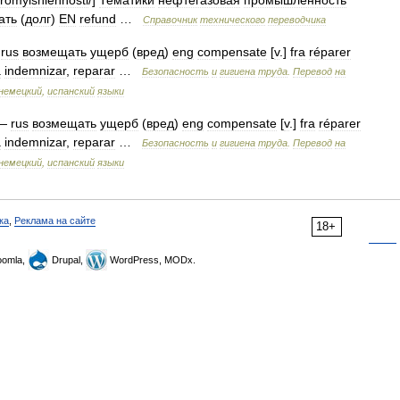
romyishlennosti
/]
Тематики
нефтегазовая
промышленность
ать
(
долг
)
EN
refund
…
Справочник
технического
переводчика
—
rus
возмещать
ущерб
(
вред
)
eng
compensate
[
v
.]
fra
réparer
a
indemnizar
,
reparar
…
Безопасность
и
гигиена
труда
.
Перевод
на
немецкий
,
испанский
языки
—
rus
возмещать
ущерб
(
вред
)
eng
compensate
[
v
.]
fra
réparer
a
indemnizar
,
reparar
…
Безопасность
и
гигиена
труда
.
Перевод
на
немецкий
,
испанский
языки
ка
,
Реклама на сайте
18+
omla,
Drupal,
WordPress, MODx.