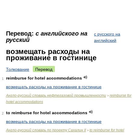
Перевод:
с английского на
с русского на
русский
английский
возмещать расходы на
проживание в гостинице
Толкование
Перевод
reimburse for hotel accommodations
1
возмещать расходы на проживание в гостинице
Англо-русский словарь нефтегазовой промышленности
reimburse for
>
hotel accommodations
to reimburse for hotel accommodations
2
возмещать расходы на проживание в гостинице
Англо-русский словарь по проекту Сахалин II
to reimburse for hotel
>