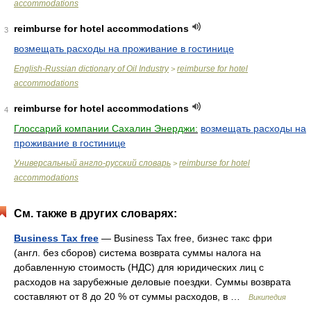
accommodations
reimburse for hotel accommodations
3
возмещать расходы на проживание в гостинице
English-Russian dictionary of Oil Industry
reimburse for hotel
>
accommodations
reimburse for hotel accommodations
4
Глоссарий компании Сахалин Энерджи:
возмещать расходы на
проживание в гостинице
Универсальный англо-русский словарь
reimburse for hotel
>
accommodations
См. также в других словарях:
Business Tax free
— Business Tax free, бизнес такс фри
(англ. без сборов) система возврата суммы налога на
добавленную стоимость (НДС) для юридических лиц с
расходов на зарубежные деловые поездки. Суммы возврата
составляют от 8 до 20 % от суммы расходов, в …
Википедия