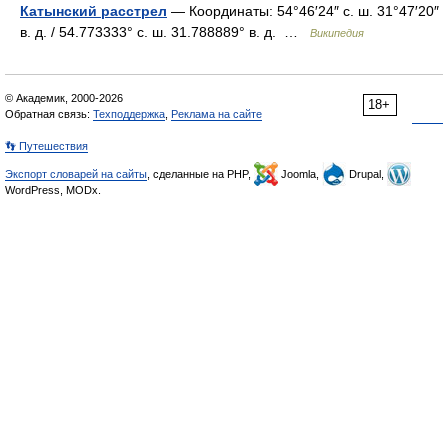
Катынский расстрел
— Координаты: 54°46′24″ с. ш. 31°47′20″
в. д. / 54.773333° с. ш. 31.788889° в. д. …
Википедия
© Академик, 2000-2026
18+
Обратная связь:
Техподдержка
,
Реклама на сайте
👣 Путешествия
Экспорт словарей на сайты
, сделанные на PHP,
Joomla,
Drupal,
WordPress, MODx.