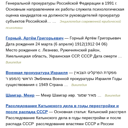
Генеральной прокуратуры Российской Федерации в 1991 г.
Основным направлением их работы служила психологическая
оценка кандидатов на должности руководителей прокуратур
субъектов Российской… …
Энциклопедия современной юридической
психологии
Горный, Артём Григорьевич
— Горный Артём Григорьевич
Дата рождения 24 марта (6 апреля) 1912(1912 04 06)
Место рождения с. Лезнево, Ружичнянский район,
Хмельницкая область, Украинская ССР, СССР Дата смерти …
Википедия
Военная прокуратура Израиля
— (מפקדת הפרקליט הצבאי
הראשי (המפצ ר Эмблема Военной прокуратуры Израиля Годы
существования с 1949 Страна …
Википедия
Шамгар, Меир
— Меир Шамгар ивр. מאיר שמגר‎ …
Википедия
Расследование Катынского дела в годы перестройки и
после распада СССР
— Основная статья: Катынский расстрел
Расследование Катынского дела в годы перестройки и после
распада СССР расследование властями СССР и России