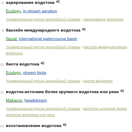
аэрирование водотока
8
Ecology:
in-stream aeration
Универсальный русско-английский словарь
аэрирование водотока
>
бассейн международного водотока
9
Naval:
international watercourse basin
Универсальный русско-английский словарь
бассейн международного
>
водотока
биота водотока
10
Ecology:
stream biota
Универсальный русско-английский словарь
биота водотока
>
водоток-источник более крупного водотока или реки
11
Makarov:
headstream
Универсальный русско-английский словарь
водоток-источник более
>
крупного водотока или реки
восстановление водотока
12