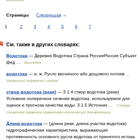
Страницы
Следующая
→
1
2
3
4
5
6
7
См. также в других словарях:
Водотока
— Деревня Водотока Страна РоссияРоссия Субъект
фед …
Википедия
водотока
— и, ж. Русло весняного або дощового потоків …
Український тлумачний словник
створ водотока (реки)
— 3.1.4 створ водотока (реки):
Условное поперечное сечение водотока, используемое для
оценок и прогноза качества воды. 3.1.5 Источник …
Словарь-
справочник терминов нормативно-технической документации
Длина водотока
— (длина реки, длина участка водотока)
гидрографическая характеристика, выражающая
протяженность основного русла водотока от принятого истока