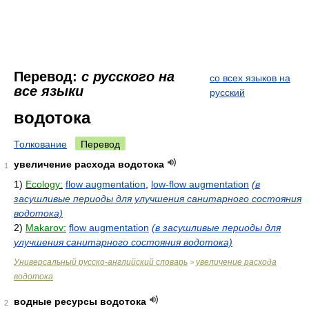
Перевод:
с русского на
со всех языков на
все языки
русский
водотока
Толкование
Перевод
увеличение расхода водотока
1
1)
Ecology:
flow augmentation
,
low-flow augmentation
(в
засушливые периоды для улучшения санитарного состояния
водотока)
2)
Makarov:
flow augmentation
(в засушливые периоды для
улучшения санитарного состояния водотока)
Универсальный русско-английский словарь
увеличение расхода
>
водотока
водные ресурсы водотока
2