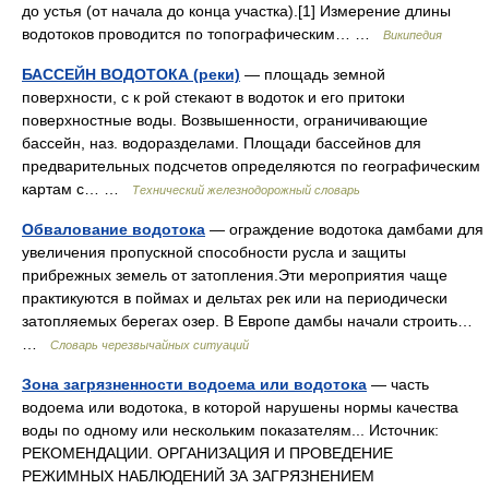
до устья (от начала до конца участка).[1] Измерение длины
водотоков проводится по топографическим… …
Википедия
БАССЕЙН ВОДОТОКА (реки)
— площадь земной
поверхности, с к рой стекают в водоток и его притоки
поверхностные воды. Возвышенности, ограничивающие
бассейн, наз. водоразделами. Площади бассейнов для
предварительных подсчетов определяются по географическим
картам с… …
Технический железнодорожный словарь
Обвалование водотока
— ограждение водотока дамбами для
увеличения пропускной способности русла и защиты
прибрежных земель от затопления.Эти мероприятия чаще
практикуются в поймах и дельтах рек или на периодически
затопляемых берегах озер. В Европе дамбы начали строить…
…
Словарь черезвычайных ситуаций
Зона загрязненности водоема или водотока
— часть
водоема или водотока, в которой нарушены нормы качества
воды по одному или нескольким показателям... Источник:
РЕКОМЕНДАЦИИ. ОРГАНИЗАЦИЯ И ПРОВЕДЕНИЕ
РЕЖИМНЫХ НАБЛЮДЕНИЙ ЗА ЗАГРЯЗНЕНИЕМ