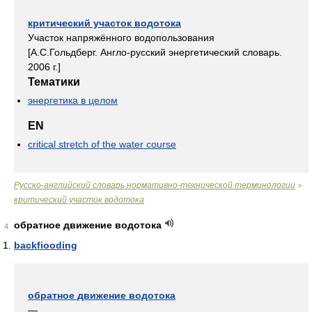
критический участок водотока
Участок напряжённого водопользования
[А.С.Гольдберг. Англо-русский энергетический словарь.
2006 г.]
Тематики
энергетика в целом
EN
critical stretch of the water course
Русско-английский словарь нормативно-технической терминологии
>
критический участок водотока
обратное движение водотока
4
backfiooding
обратное движение водотока
—