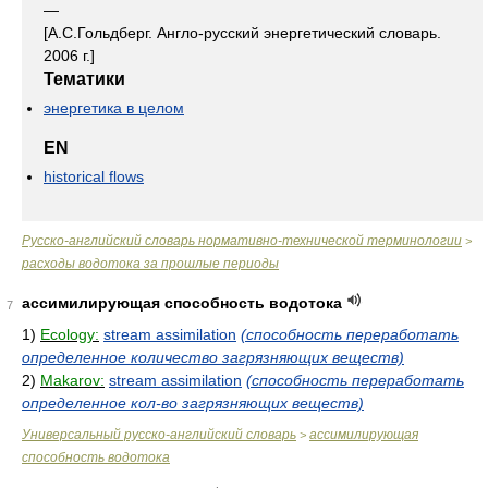
—
[А.С.Гольдберг. Англо-русский энергетический словарь.
2006 г.]
Тематики
энергетика в целом
EN
historical flows
Русско-английский словарь нормативно-технической терминологии
>
расходы водотока за прошлые периоды
ассимилирующая способность водотока
7
1)
Ecology:
stream assimilation
(способность переработать
определенное количество загрязняющих веществ)
2)
Makarov:
stream assimilation
(способность переработать
определенное кол-во загрязняющих веществ)
Универсальный русско-английский словарь
ассимилирующая
>
способность водотока