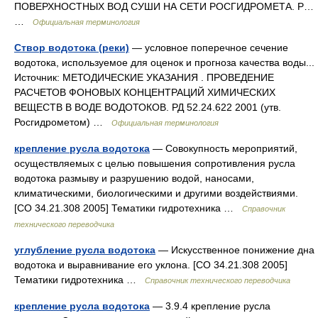
ПОВЕРХНОСТНЫХ ВОД СУШИ НА СЕТИ РОСГИДРОМЕТА. Р…
…
Официальная терминология
Створ водотока (реки)
— условное поперечное сечение
водотока, используемое для оценок и прогноза качества воды...
Источник: МЕТОДИЧЕСКИЕ УКАЗАНИЯ . ПРОВЕДЕНИЕ
РАСЧЕТОВ ФОНОВЫХ КОНЦЕНТРАЦИЙ ХИМИЧЕСКИХ
ВЕЩЕСТВ В ВОДЕ ВОДОТОКОВ. РД 52.24.622 2001 (утв.
Росгидрометом) …
Официальная терминология
крепление русла водотока
— Совокупность мероприятий,
осуществляемых с целью повышения сопротивления русла
водотока размыву и разрушению водой, наносами,
климатическими, биологическими и другими воздействиями.
[СО 34.21.308 2005] Тематики гидротехника …
Справочник
технического переводчика
углубление русла водотока
— Искусственное понижение дна
водотока и выравнивание его уклона. [СО 34.21.308 2005]
Тематики гидротехника …
Справочник технического переводчика
крепление русла водотока
— 3.9.4 крепление русла