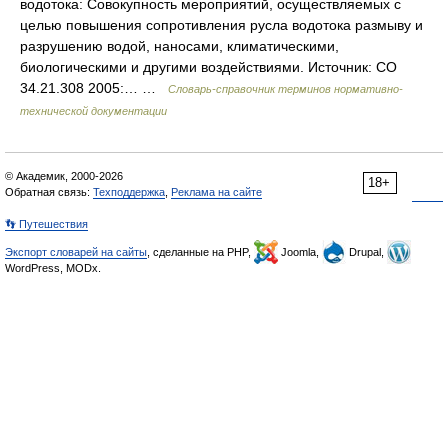
водотока: Совокупность мероприятий, осуществляемых с
целью повышения сопротивления русла водотока размыву и
разрушению водой, наносами, климатическими,
биологическими и другими воздействиями. Источник: СО
34.21.308 2005:… …
Словарь-справочник терминов нормативно-
технической документации
© Академик, 2000-2026
18+
Обратная связь:
Техподдержка
,
Реклама на сайте
👣 Путешествия
Экспорт словарей на сайты
, сделанные на PHP,
Joomla,
Drupal,
WordPress, MODx.