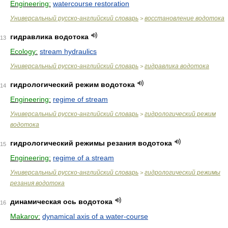
Engineering:
watercourse restoration
Универсальный русско-английский словарь
восстановление водотока
>
гидравлика водотока
13
Ecology:
stream hydraulics
Универсальный русско-английский словарь
гидравлика водотока
>
гидрологический режим водотока
14
Engineering:
regime of stream
Универсальный русско-английский словарь
гидрологический режим
>
водотока
гидрологический режимы резания водотока
15
Engineering:
regime of a stream
Универсальный русско-английский словарь
гидрологический режимы
>
резания водотока
динамическая ось водотока
16
Makarov:
dynamical axis of a water-course