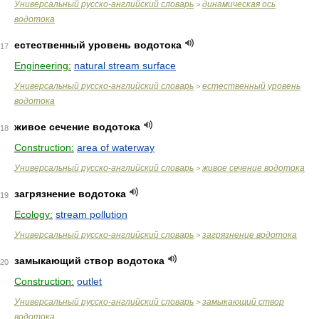
Универсальный русско-английский словарь
динамическая ось
>
водотока
естественный уровень водотока
17
Engineering:
natural stream surface
Универсальный русско-английский словарь
естественный уровень
>
водотока
живое сечение водотока
18
Construction:
area of waterway
Универсальный русско-английский словарь
живое сечение водотока
>
загрязнение водотока
19
Ecology:
stream pollution
Универсальный русско-английский словарь
загрязнение водотока
>
замыкающий створ водотока
20
Construction:
outlet
Универсальный русско-английский словарь
замыкающий створ
>
водотока