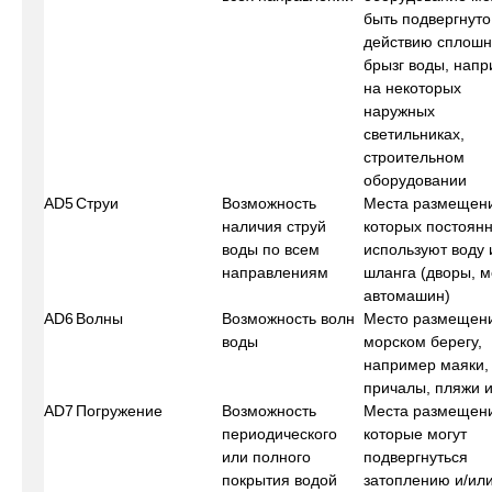
быть подвергнуто
действию сплош
брызг воды, нап
на некоторых
наружных
светильниках,
строительном
оборудовании
AD5
Струи
Возможность
Места размещени
наличия струй
которых постоян
воды по всем
используют воду 
направлениям
шланга (дворы, м
автомашин)
AD6
Волны
Возможность волн
Место размещен
воды
морском берегу,
например маяки,
причалы, пляжи и 
AD7
Погружение
Возможность
Места размещен
периодического
которые могут
или полного
подвергнуться
покрытия водой
затоплению и/или