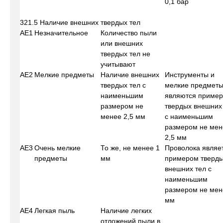
0,1 бар
321.5 Наличие внешних твердых тел
АЕ1
Незначительное
Количество пыли
или внешних
твердых тел не
учитывают
АЕ2
Мелкие предметы
Наличие внешних
Инструменты и
твердых тел с
мелкие предмет
наименьшим
являются приме
размером не
твердых внешних
менее 2,5 мм
с наименьшим
размером не мен
2,5 мм
АЕ3
Очень мелкие
То же, не менее 1
Проволока являе
предметы
мм
примером тверд
внешних тел с
наименьшим
размером не мен
мм
АЕ4
Легкая пыль
Наличие легких
отложений пыли в