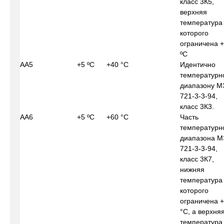
класс 3К5,
верхняя
температура
которого
ограничена 
ºС
АА5
+5 ºС
+40 °С
Идентично
температурн
диапазону М
721-3-3-94,
класс 3К3.
АА6
+5 ºС
+60 °С
Часть
температурн
диапазона М
721-3-3-94,
класс 3К7,
нижняя
температура
которого
ограничена 
°С, а верхня
температура