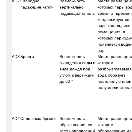
AD2
Свободно
Возможность
Места размещени
падающие капли
вертикально
которых пары во
падающих капель
время от времен
конденсируются 
виде капель, или
помещения, в
которых периоди
появляется водя
пар
AD3
Брызги
Возможность
Место размещени
выпадения воды в
котором
виде дождя под
разбрызгиваемая
углом к вертикали
вода образует
до 60 °
постоянную плен
полу и/или стена
AD4
Сплошные брызги
Возможность
Место размещени
обрызгивания со
котором
всех направлений
оборудование мо