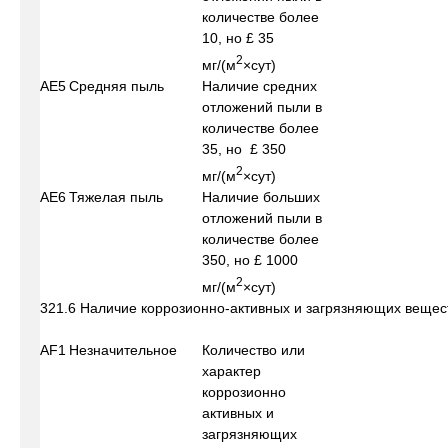
количестве более
10, но £ 35
2
мг/(м
×сут)
АЕ5
Средняя пыль
Наличие средних
отложений пыли в
количестве более
35, но £ 350
2
мг/(м
×сут)
АЕ6
Тяжелая пыль
Наличие больших
отложений пыли в
количестве более
350, но £ 1000
2
мг/(м
×сут)
321.6 Наличие коррозионно-активных и загрязняющих вещес
AF1
Незначительное
Количество или
характер
коррозионно
активных и
загрязняющих