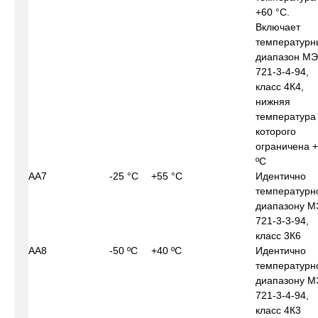
+60 °С.
Включает
температурн
диапазон МЭ
721-3-4-94,
класс 4К4,
нижняя
температура
которого
ограничена 
ºС
АА7
-25 °С
+55 °С
Идентично
температурн
диапазону М
721-3-3-94,
класс 3К6
АА8
-50 ºС
+40 ºС
Идентично
температурн
диапазону М
721-3-4-94,
класс 4К3