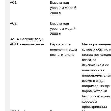
АС1
Высота над
уровнем моря £
2000 м
АС2
Высота над
уровнем моря ³
2000 м
321.4 Наличие воды
AD1
Незначительное
Вероятность
Места размещени
появления воды
которых обычно 
незначительна
стенах нет следо
влаги, за
исключением ее
появления на
непродолжитель
время в виде,
например, конде
паров, который
быстро высыхает
хорошем
проветривании