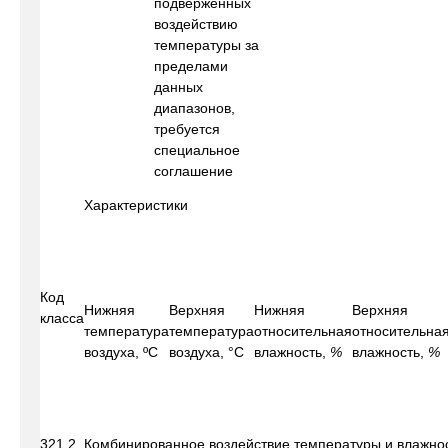
подверженных
воздействию
температуры за
пределами
данных
диапазонов,
требуется
специальное
соглашение
Характеристики
Код
Нижняя
Верхняя
Нижняя
Верхняя
класса
температура
температура
относительная
относительна
воздуха, ºС
воздуха, °С
влажность,
%
влажность,
%
321.2. Комбинированное воздействие температуры и влажн