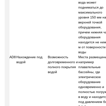
вода может
подниматься до
максимального
уровня 150 мм н
верхней точкой
оборудования,
причем нижняя ч
оборудования
находится не ниж
м от поверхности
воды
AD8
Нахождение под
Возможность
Места размещен
водой
долговременного и
например
полного покрытия
плавательные
водой
бассейны, где
электрическое
оборудование
одновременно и
полностью погру
в воду и находит
под давлением б