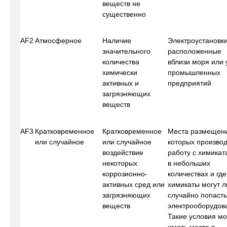
веществ не
существенно
AF2
Атмосферное
Наличие
Электроустановки
значительного
расположенные
количества
вблизи моря или 
химически
промышленных
активных и
предприятий
загрязняющих
веществ
AF3
Кратковременное
Кратковременное
Места размещени
или случайное
или случайное
которых произво
воздействие
работу с химика
некоторых
в небольших
коррозионно-
количествах и где
активных сред или
химикаты могут 
загрязняющих
случайно попасть
веществ
электрооборудов
Такие условия мо