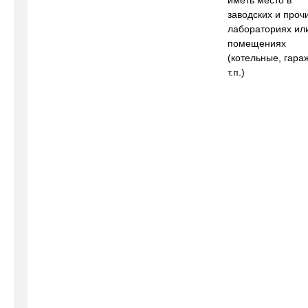
иметь место в
заводских и проч
лабораториях ил
помещениях
(котельные, гара
т.п.)