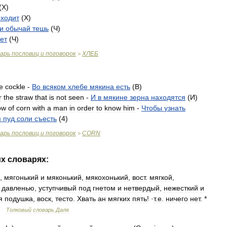
(
X
)
ходит
(
X
)
и
обычай
тешь
(
Ч
)
ет
(
Ч
)
варь
пословиц
и
поговорок
ХЛЕБ
>
e
cockle
-
Во
всяком
хлебе
мякина
есть
(
B
)
r
the
straw
that
is
not
seen
-
И
в
мякине
зерна
находятся
(
И
)
ow
of
corn
with
a
man
in
order
to
know
him
-
Чтобы
узнать
м
пуд
соли
съесть
(
4
)
варь
пословиц
и
поговорок
CORN
>
их
словарях:
,
мягонький
и
мяконький
,
мякохонький
,
вост
.
мягкой
,
давленью
,
уступчивый
под
гнетом
и
нетвердый
,
нежесткий
и
я
подушка
,
воск
,
тесто
.
Хвать
ан
мягких
пять
! ·
т
.
е
.
ничего
нет
. *
…
Толковый
словарь
Даля