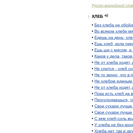
Русско
-
английский
сло
ХЛЕБ
7
•
Без
хлеба
не
обой
•
Во
всяком
хлебе
мя
•
Едешь
на
день
,
хле
•
Ешь
хлеб
,
коли
пир
•
Ешь
щи
с
мясом
,
а
•
Каков
у
дела
,
таков
•
Не
от
хлеба
ходят
,
•
Не
спится
-
хлеб
сн
•
Не
то
зерно
,
что
в
п
•
Не
хлебом
единым
•
Не
от
хлеба
ходят
,
•
Пока
есть
хлеб
да
•
Проголодаешься
,
т
•
Свои
сухари
лучше
•
Свои
сухари
лучше
•
С
кем
хлеб
-
соль
во
•
У
хлеба
не
без
кро
•
Хлеба
нет
,
так
и
др