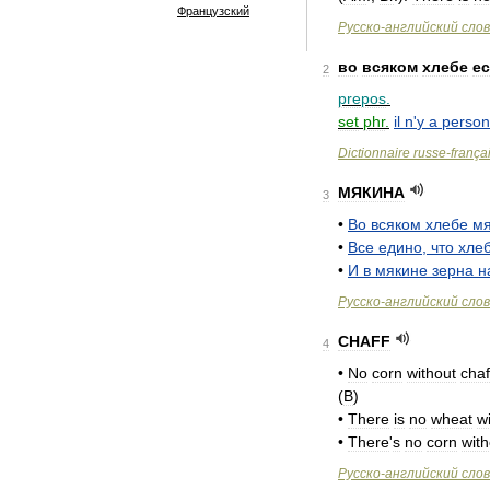
Французский
Русско
-
английский
сло
во
всяком
хлебе
ес
2
prepos
.
set
phr
.
il
n
'
y
a
perso
Dictionnaire
russe
-
frança
МЯКИНА
3
•
Во
всяком
хлебе
мя
•
Все
едино
,
что
хле
•
И
в
мякине
зерна
н
Русско
-
английский
сло
CHAFF
4
•
No
corn
without
chaf
(
B
)
•
There
is
no
wheat
w
•
There
'
s
no
corn
with
Русско
-
английский
сло