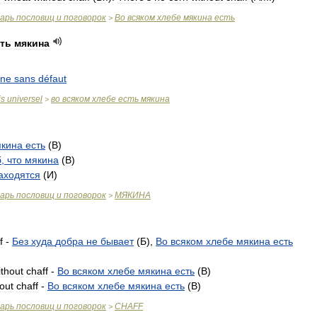
варь
пословиц
и
поговорок
Во
всяком
хлебе
мякина
есть
>
ть
мякина
nne
sans
défaut
is
universel
во
всяком
хлебе
есть
мякина
>
кина
есть
(
В
)
б
,
что
мякина
(
B
)
аходятся
(
И
)
варь
пословиц
и
поговорок
МЯКИНА
>
f
-
Без
худа
добра
не
бывает
(
Б
),
Во
всяком
хлебе
мякина
есть
ithout
chaff
-
Во
всяком
хлебе
мякина
есть
(
B
)
out
chaff
-
Во
всяком
хлебе
мякина
есть
(
B
)
варь
пословиц
и
поговорок
CHAFF
>