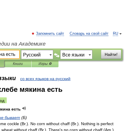
Запомнить сайт
Словарь на свой сайт
RU
едии на Академике
Найти!
Книги
Игры ⚽
 языки
со всех языков на русский
хлебе мякина есть
од
якина
есть
не
бывает
(
Б
)
ome
cockle
(
Br
.
).
No
corn
without
chaff
(
Br
.
).
Nothing
is
perfect
o
wheat
without
chaff
(
Br
.
).
There
'
s
no
corn
without
chaff
(
Am
.
)