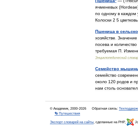
Пшеница
*
— (
Tritic
ячменевых
(
Hordeae
по
одному
в
каждом
Колоски
2
5
цветков
Пшеница
в
сельск
хозяйстве
.
Значение
посева
и
количество
требуемая
П
.
Измен
Энциклопедический
слова
Семейство
мышин
семейство
современ
около
120
родов
и
п
нам
столь
основател
© Академик, 2000-2026
Обратная связь:
Техподдерж
👣 Путешествия
Экспорт словарей на сайты
, сделанные на PHP,
Jo