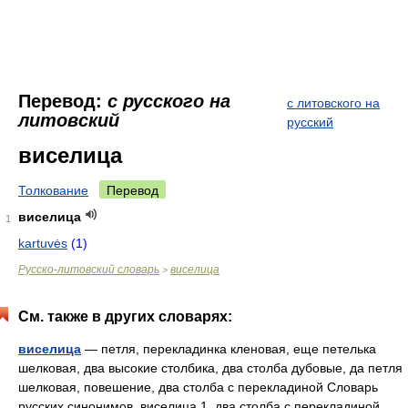
Перевод:
с русского на
с литовского на
литовский
русский
виселица
Толкование
Перевод
виселица
1
kartuvės
(1)
Русско-литовский словарь
виселица
>
См. также в других словарях:
виселица
— петля, перекладинка кленовая, еще петелька
шелковая, два высокие столбика, два столба дубовые, да петля
шелковая, повешение, два столба с перекладиной Словарь
русских синонимов. виселица 1. два столба с перекладиной