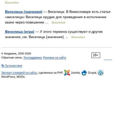
Википедия
Виселица (значения)
— Виселица: В Викисловаре есть статья
«виселица» Виселица орудие для приведения в исполнение
казни через повешение …
Википедия
Виселица (игра)
— У этого термина существуют и другие
значения, см. Виселица (значения) …
Википедия
© Академик, 2000-2026
18+
Обратная связь:
Техподдержка
,
Реклама на сайте
👣 Путешествия
Экспорт словарей на сайты
, сделанные на PHP,
Joomla,
Drupal,
WordPress, MODx.