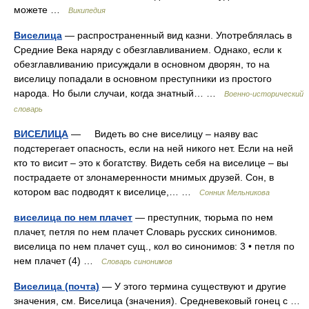
можете …
Википедия
Виселица
— распространенный вид казни. Употреблялась в
Средние Века наряду с обезглавливанием. Однако, если к
обезглавливанию присуждали в основном дворян, то на
виселицу попадали в основном преступники из простого
народа. Но были случаи, когда знатный… …
Военно-исторический
словарь
ВИСЕЛИЦА
— Видеть во сне виселицу – наяву вас
подстерегает опасность, если на ней никого нет. Если на ней
кто то висит – это к богатству. Видеть себя на виселице – вы
пострадаете от злонамеренности мнимых друзей. Сон, в
котором вас подводят к виселице,… …
Сонник Мельникова
виселица по нем плачет
— преступник, тюрьма по нем
плачет, петля по нем плачет Словарь русских синонимов.
виселица по нем плачет сущ., кол во синонимов: 3 • петля по
нем плачет (4) …
Словарь синонимов
Виселица (почта)
— У этого термина существуют и другие
значения, см. Виселица (значения). Средневековый гонец с …