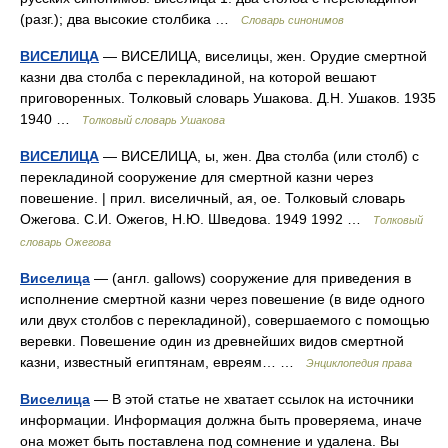
(разг.); два высокие столбика …
Словарь синонимов
ВИСЕЛИЦА
— ВИСЕЛИЦА, виселицы, жен. Орудие смертной
казни два столба с перекладиной, на которой вешают
приговоренных. Толковый словарь Ушакова. Д.Н. Ушаков. 1935
1940 …
Толковый словарь Ушакова
ВИСЕЛИЦА
— ВИСЕЛИЦА, ы, жен. Два столба (или столб) с
перекладиной сооружение для смертной казни через
повешение. | прил. виселичный, ая, ое. Толковый словарь
Ожегова. С.И. Ожегов, Н.Ю. Шведова. 1949 1992 …
Толковый
словарь Ожегова
Виселица
— (англ. gallows) сооружение для приведения в
исполнение смертной казни через повешение (в виде одного
или двух столбов с перекладиной), совершаемого с помощью
веревки. Повешение один из древнейших видов смертной
казни, известный египтянам, евреям… …
Энциклопедия права
Виселица
— В этой статье не хватает ссылок на источники
информации. Информация должна быть проверяема, иначе
она может быть поставлена под сомнение и удалена. Вы