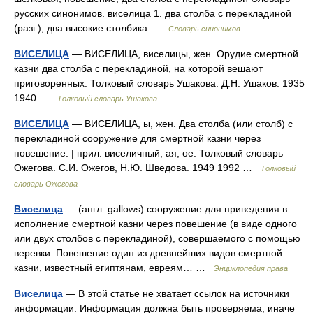
русских синонимов. виселица 1. два столба с перекладиной
(разг.); два высокие столбика …
Словарь синонимов
ВИСЕЛИЦА
— ВИСЕЛИЦА, виселицы, жен. Орудие смертной
казни два столба с перекладиной, на которой вешают
приговоренных. Толковый словарь Ушакова. Д.Н. Ушаков. 1935
1940 …
Толковый словарь Ушакова
ВИСЕЛИЦА
— ВИСЕЛИЦА, ы, жен. Два столба (или столб) с
перекладиной сооружение для смертной казни через
повешение. | прил. виселичный, ая, ое. Толковый словарь
Ожегова. С.И. Ожегов, Н.Ю. Шведова. 1949 1992 …
Толковый
словарь Ожегова
Виселица
— (англ. gallows) сооружение для приведения в
исполнение смертной казни через повешение (в виде одного
или двух столбов с перекладиной), совершаемого с помощью
веревки. Повешение один из древнейших видов смертной
казни, известный египтянам, евреям… …
Энциклопедия права
Виселица
— В этой статье не хватает ссылок на источники
информации. Информация должна быть проверяема, иначе