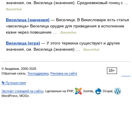
значения, см. Виселица (значения). Средневековый гонец с …
Википедия
Виселица (значения)
— Виселица: В Викисловаре есть статья
«виселица» Виселица орудие для приведения в исполнение
казни через повешение …
Википедия
Виселица (игра)
— У этого термина существуют и другие
значения, см. Виселица (значения) …
Википедия
© Академик, 2000-2026
18+
Обратная связь:
Техподдержка
,
Реклама на сайте
👣 Путешествия
Экспорт словарей на сайты
, сделанные на PHP,
Joomla,
Drupal,
WordPress, MODx.