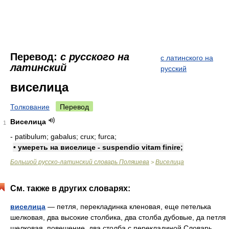
Перевод:
с русского на
с латинского на
латинский
русский
виселица
Толкование
Перевод
Виселица
1
- patibulum; gabalus; crux; furca;
• умереть на виселице - suspendio vitam finire;
Большой русско-латинский словарь Поляшева
Виселица
>
См. также в других словарях:
виселица
— петля, перекладинка кленовая, еще петелька
шелковая, два высокие столбика, два столба дубовые, да петля
шелковая, повешение, два столба с перекладиной Словарь