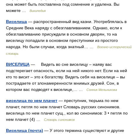
она может быть поставлена под сомнение и удалена. Вы
можете …
Википедия
Виселица
— распространенный вид казни. Употреблялась в
Средние Века наряду с обезглавливанием. Однако, если к
обезглавливанию присуждали в основном дворян, то на
виселицу попадали в основном преступники из простого
народа. Но были случаи, когда знатный… …
Военно-исторический
словарь
ВИСЕЛИЦА
— Видеть во сне виселицу – наяву вас
подстерегает опасность, если на ней никого нет. Если на ней
кто то висит – это к богатству. Видеть себя на виселице – вы
пострадаете от злонамеренности мнимых друзей. Сон, в
котором вас подводят к виселице,… …
Сонник Мельникова
виселица по нем плачет
— преступник, тюрьма по нем
плачет, петля по нем плачет Словарь русских синонимов.
виселица по нем плачет сущ., кол во синонимов: 3 • петля по
нем плачет (4) …
Словарь синонимов
Виселица (почта)
— У этого термина существуют и другие