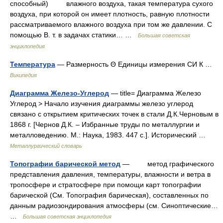
способный) влажного воздуха, такая температура сухого
воздуха, при которой он имеет плотность, равную плотности
рассматриваемого влажного воздуха при том же давлении. С
помощью В. т. в задачах статики… …
Большая советская
энциклопедия
Температура
— Размерность Θ Единицы измерения СИ К …
Википедия
Диаграмма Железо-Углерод
— title= Диаграмма Железо
Углерод > Начало изучения диаграммы железо углерод
связано с открытием критических точек в стали Д.К.Черновым в
1868 г. [Чернов Д.К. – Избранные труды по металлургии и
металловедению. М.: Наука, 1983. 447 с.]. Исторический …
Металлургический словарь
Топографии барической метод
— метод графического
представления давления, температуры, влажности и ветра в
тропосфере и стратосфере при помощи карт топографии
барической (См. Топография барическая), составленных по
данным радиозондирования атмосферы (см. Синоптические…
…
Большая советская энциклопедия