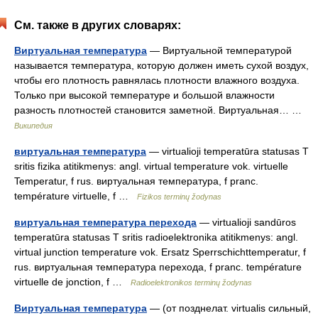
См. также в других словарях:
Виртуальная температура
— Виртуальной температурой
называется температура, которую должен иметь сухой воздух,
чтобы его плотность равнялась плотности влажного воздуха.
Только при высокой температуре и большой влажности
разность плотностей становится заметной. Виртуальная… …
Википедия
виртуальная температура
— virtualioji temperatūra statusas T
sritis fizika atitikmenys: angl. virtual temperature vok. virtuelle
Temperatur, f rus. виртуальная температура, f pranc.
température virtuelle, f …
Fizikos terminų žodynas
виртуальная температура перехода
— virtualioji sandūros
temperatūra statusas T sritis radioelektronika atitikmenys: angl.
virtual junction temperature vok. Ersatz Sperrschichttemperatur, f
rus. виртуальная температура перехода, f pranc. température
virtuelle de jonction, f …
Radioelektronikos terminų žodynas
Виртуальная температура
— (от позднелат. virtualis сильный,