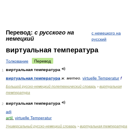
Перевод:
с русского на
с немецкого на
немецкий
русский
виртуальная температура
Толкование
Перевод
виртуальная температура
1
виртуальная температура
ж.
метео.
virtuelle Temperatur
f
Большой русско-немецкий полетехнический словарь
виртуальная
>
температура
виртуальная температура
2
adj
artil.
virtuelle Temperatur
Универсальный русско-немецкий словарь
виртуальная температура
>