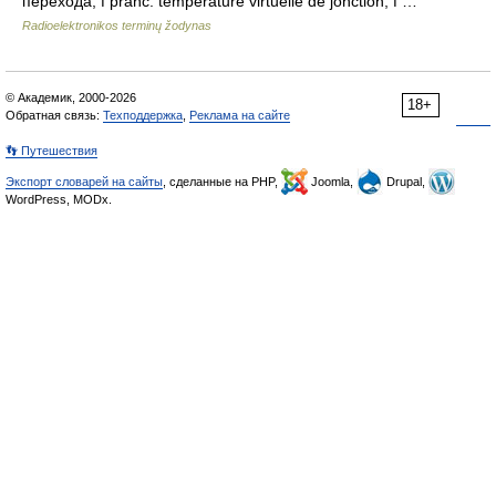
перехода, f pranc. température virtuelle de jonction, f …
Radioelektronikos terminų žodynas
© Академик, 2000-2026
18+
Обратная связь:
Техподдержка
,
Реклама на сайте
👣 Путешествия
Экспорт словарей на сайты
, сделанные на PHP,
Joomla,
Drupal,
WordPress, MODx.