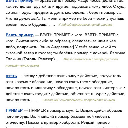
взять пример
— брать/взять пример Чаще несов. Делать так,
как это делает другой или другие, подражать кому либо. С сущ.
со знач. одуш. предмета: дети, молодежь… берет пример с…
Что ты делаешь?.. Ты меня в пример не бери – если упустишь
время, после будешь… …
Учебный фразеологический словарь
Взять пример
— БРАТЬ ПРИМЕР с кого. ВЗЯТЬ ПРИМЕР с
кого. Считая кого либо за образец, следовать за ним в чём
либо, подражать. [Анна Андреевна:] У тебя вечно какой то
сквозной ветер в голове; ты берёшь пример с дочерей Ляпкина
Тяпкина (Гоголь. Ревизор) …
Фразеологический словарь русского
литературного языка
взять
— взятку • действие взять вину • действие, получатель
взять время • обладание, начало взять грех • обладание,
начало взять инициативу • обладание, начало взять интервью •
действие взять кредит • действие, объект взять курс • действие,
начало взять… …
Глагольной сочетаемости непредметных имён
ПРИМЕР
— ПРИМЕР, примера, муж. 1. Выдающийся образец
чего нибудь. Величайший пример беззаветной любви к
отечеству. Показать пример храбрости. Редкий пример