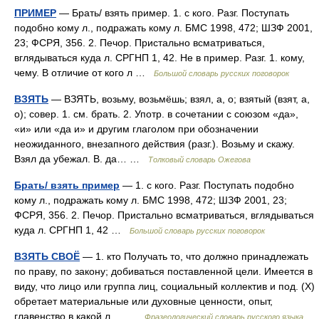
ПРИМЕР
— Брать/ взять пример. 1. с кого. Разг. Поступать
подобно кому л., подражать кому л. БМС 1998, 472; ШЗФ 2001,
23; ФСРЯ, 356. 2. Печор. Пристально всматриваться,
вглядываться куда л. СРГНП 1, 42. Не в пример. Разг. 1. кому,
чему. В отличие от кого л …
Большой словарь русских поговорок
ВЗЯТЬ
— ВЗЯТЬ, возьму, возьмёшь; взял, а, о; взятый (взят, а,
о); совер. 1. см. брать. 2. Употр. в сочетании с союзом «да»,
«и» или «да и» и другим глаголом при обозначении
неожиданного, внезапного действия (разг.). Возьму и скажу.
Взял да убежал. В. да… …
Толковый словарь Ожегова
Брать/ взять пример
— 1. с кого. Разг. Поступать подобно
кому л., подражать кому л. БМС 1998, 472; ШЗФ 2001, 23;
ФСРЯ, 356. 2. Печор. Пристально всматриваться, вглядываться
куда л. СРГНП 1, 42 …
Большой словарь русских поговорок
ВЗЯТЬ СВОЁ
— 1. кто Получать то, что должно принадлежать
по праву, по закону; добиваться поставленной цели. Имеется в
виду, что лицо или группа лиц, социальный коллектив и под. (X)
обретает материальные или духовные ценности, опыт,
главенство в какой л.… …
Фразеологический словарь русского языка