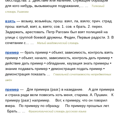
бесстыдства. 2. Действие или явление, служащее образцом
для кого нибудь, вызывающее подражание,… …
Толковый
словарь Ушакова
взять
— возьму, возьмёшь; прош. взял, ла, взяло; прич. страд.
прош. взятый, взят, а, взято; сов. 1. сов. к брать. 2. перех.
Задержать, арестовать. Петр Рагозин был взят полицией на
улице с группой боевой дружины. Федин, Первые радости. 3. В
сочетании с… …
Малый академический словарь
пример
— брать пример • объект, зависимость, контроль взять
пример • объект, начало, зависимость, контроль дать пример •
действие дать пример • обладание, каузация знать примеры •
знание подавать пример • демонстрация подать пример •
демонстрация показать …
Глагольной сочетаемости непредметных
имён
пример
— Для примера (разг.) в назидание. А для примера
и страха ради вели повесить хоть меня, старика. А. Пушкин. К
примеру (разг.) например. Вот, к примеру, что он говорил
вчера. По примеру по образцу. По примеру прошлых лет.
Брать… …
Фразеологический словарь русского языка