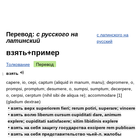
Перевод:
с русского на
с латинского на
латинский
русский
взять+пример
Толкование
Перевод
взять
1
capere, io, cepi, captum (aliquid in manum, manu); depromere, o,
prompsi, promptum; desumere, o, sumpsi, sumptum; decerpere,
o, cerpsi, cerptum (nihil sibi de aliqua re); accommodare [1]
(gladium dextrae)
• взять верх superiorem fieri; rerum potiri, superare; vincere
• взять волю liberum cursum cupiditati dare, animum
explere; cupiditati satisfacere; sitim libidinis explere
• взять на себя защиту государства excipere rem publicam
• взять на себя представительство чьей-л. жалобы