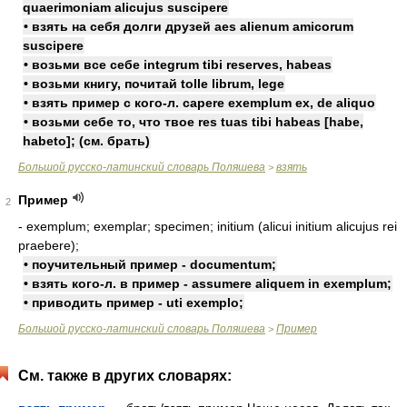
quaerimoniam alicujus suscipere
• взять на себя долги друзей aes alienum amicorum
suscipere
• возьми все себе integrum tibi reserves, habeas
• возьми книгу, почитай tolle librum, lege
• взять пример с кого-л. capere exemplum ex, de aliquo
• возьми себе то, что твое res tuas tibi habeas [habe,
habeto]; (см. брать)
Большой русско-латинский словарь Поляшева
взять
>
Пример
2
- exemplum; exemplar; specimen; initium (alicui initium alicujus rei
praebere);
• поучительный пример - documentum;
• взять кого-л. в пример - assumere aliquem in exemplum;
• приводить пример - uti exemplo;
Большой русско-латинский словарь Поляшева
Пример
>
См. также в других словарях: