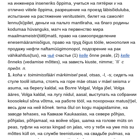
на инженера inseneriks õppima, учиться на пятёрки
v
на
отлично viitele õppima, разрешение на проезд läbisõiduluba,
испытание на растяжение venitusteim, билет на самолёт
lennu(ki)pilet, деньги на пальто mantliraha, на благо родины
kodumaa hüvanguks, матч на первенство мира
maailmameistri(tiitli)matš, право на самоопределение
enesemääramisõigus, право на труд õigus tööle, монополия на
продажу нефти naftamüügimonopol, подозрение на рак
vähikahtlus(tus), на
чьё
счастье (1)
kelle
õnne peale, (2)
kelle
õnneks (vedamise mõttes), на зависть kiuste, nimme; `II`
с
предл. п.
1.
koha v. toimimissfääri märkimisel
peal, otsas, -l, -s; сидеть на
стуле toolil istuma, стоять на горе mäe otsas
v
mäel seisma
v
asuma, на берегу kaldal, на Волге Volgal, Volga jõel, Volga
ääres, Volga kaldal, на лугу niidul, aasal, выступать на собрании
koosolekul sõna võtma, на работе tööl, на похоронах matus(t)el,
весь дом на ней
kõnek.
tema õlul on kogu majapidamine, на
заводе tehases, на Кавказе Kaukaasias, на севере põhjas,
põhjalas, põhjamaal, на войне sõjas, шапка на голове müts on
peas, туфли на ногах kingad on jalas, что у тебя на уме mis su
mõttes küll on, на службе teenistuses, на свадьбе pulmas, на