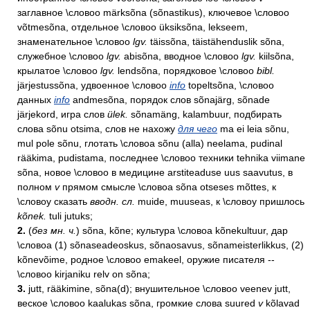
заглавное \словоо märksõna (sõnastikus), ключевое \словоо
võtmesõna, отдельное \словоо üksiksõna, lekseem,
знаменательное \словоо
lgv.
täissõna, täistähenduslik sõna,
служебное \словоо
lgv.
abisõna, вводное \словоо
lgv.
kiilsõna,
крылатое \словоо
lgv.
lendsõna, порядковое \словоо
bibl.
järjestussõna, удвоенное \словоо
info
topeltsõna, \словоо
данных
info
andmesõna, порядок слов sõnajärg, sõnade
järjekord, игра слов
ülek.
sõnamäng, kalambuur, подбирать
слова sõnu otsima, слов не нахожу
для чего
ma ei leia sõnu,
mul pole sõnu, глотать \словоа sõnu (alla) neelama, pudinal
rääkima, pudistama, последнее \словоо техники tehnika viimane
sõna, новое \словоо в медицине arstiteaduse uus saavutus, в
полном
v
прямом смысле \словоа sõna otseses mõttes, к
\словоу сказать
вводн. сл.
muide, muuseas, к \словоу пришлось
kõnek.
tuli jutuks;
2.
(
бeз мн. ч.
) sõna, kõne; культура \словоа kõnekultuur, дар
\словоа (1) sõnaseadeoskus, sõnaosavus, sõnameisterlikkus, (2)
kõnevõime, родное \словоо emakeel, оружие писателя --
\словоо kirjaniku relv on sõna;
3.
jutt, rääkimine, sõna(d); внушительное \словоо veenev jutt,
веское \словоо kaalukas sõna, громкие слова suured
v
kõlavad