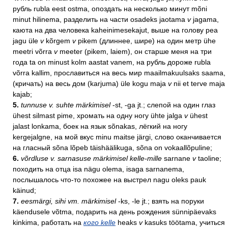
рубль rubla eest ostma, опоздать на несколько минут mõni
minut hilinema, разделить на части osadeks jaotama
v
jagama,
каюта на два человека kaheinimesekajut, выше на голову pea
jagu üle
v
kõrgem
v
pikem (длиннее, шире) на один метр ühe
meetri võrra
v
meeter (pikem, laiem), он старше меня на три
года ta on minust kolm aastat vanem, на рубль дороже rubla
võrra kallim, прославиться на весь мир maailmakuulsaks saama,
(кричать) на весь дом (karjuma) üle kogu maja
v
nii et terve maja
kajab;
5.
tunnuse v. suhte märkimisel
-st, -ga jt.; слепой на один глаз
ühest silmast pime, хромать на одну ногу ühte jalga
v
ühest
jalast lonkama, боeк на язык sõnakas, лёгкий на ногу
kergejalgne, на мой вкус minu maitse järgi, слово оканчивается
на гласный sõna lõpeb täishäälikuga, sõna on vokaallõpuline;
6.
võrdluse v. sarnasuse märkimisel kelle-mille
sarnane
v
taoline;
походить на отца isa nägu olema, isaga sarnanema,
послышалось что-то похожее на выстрел nagu oleks pauk
käinud;
7.
eesmärgi, sihi vm. märkimisel
-ks, -le jt.; взять на поруки
käendusele võtma, подарить на день рождения sünnipäevaks
kinkima, работать на
кого kelle
heaks
v
kasuks töötama, учиться