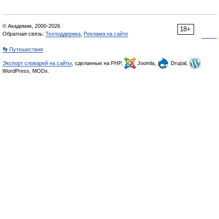
© Академик, 2000-2026
18+
Обратная связь:
Техподдержка
,
Реклама на сайте
👣 Путешествия
Экспорт словарей на сайты
, сделанные на PHP,
Joomla,
Drupal,
WordPress, MODx.