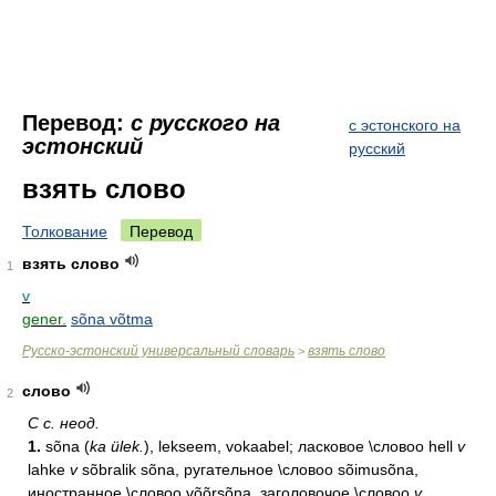
Перевод:
с русского на
с эстонского на
эстонский
русский
взять слово
Толкование
Перевод
взять слово
1
v
gener.
sõna võtma
Русско-эстонский универсальный словарь
взять слово
>
слово
2
С с. неод.
1.
sõna (
ka ülek.
), lekseem, vokaabel; ласковое \словоо hell
v
lahke
v
sõbralik sõna, ругательное \словоо sõimusõna,
иностранное \словоо võõrsõna, заголовочое \словоо
v