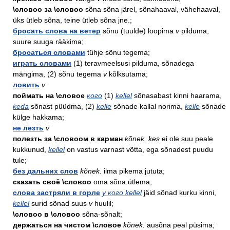
\словоо за \словоо
sõna sõna järel, sõnahaaval, vähehaaval,
üks ütleb sõna, teine ütleb sõna jne.;
бросать слова на ветер
sõnu (tuulde) loopima
v
pilduma,
suure suuga rääkima;
бросаться словами
tühje sõnu tegema;
играть словами
(1) teravmeelsusi pilduma, sõnadega
mängima, (2) sõnu tegema
v
kõlksutama;
ловить
v
поймать на \словое
кого
(1)
kellel
sõnasabast kinni haarama,
keda
sõnast püüdma, (2)
kelle
sõnade kallal norima,
kelle
sõnade
külge hakkama;
не лезть
v
полезть за \словоом в карман
kõnek. kes
ei ole suu peale
kukkunud,
kellel
on vastus varnast võtta, ega sõnadest puudu
tule;
без дальних слов
kõnek.
ilma pikema jututa;
сказать своё \словоо
oma sõna ütlema;
слова застряли в горле
у кого kellel
jäid sõnad kurku kinni,
kellel
surid sõnad suus
v
huulil;
\словоо в \словоо
sõna-sõnalt;
держаться на чистом \словое
kõnek.
ausõna peal püsima;