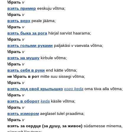
\брать
v
взять пример
eeskuju võtma;
\брать
v
взять верх
peale jääma;
\брать
v
взять быка за рога
härjal sarvist haarama;
\брать
v
взять голыми руками
paljakäsi
v
vaevata võtma;
\брать
v
взять на мушку
kirbule võtma;
\брать
v
взять себя в руки
end kätte võtma;
не \брать в рот
mitte suu sissegi võtma;
\брать
v
взять под своё крылышко
кого keda
oma tiiva alla võtma;
\брать
v
взять в оборот
keda
käsile võtma;
\брать
v
взять измором
aeglasel tulel praadima;
\брать
v
взять за сердце (за душу, за живое)
südamesse minema,