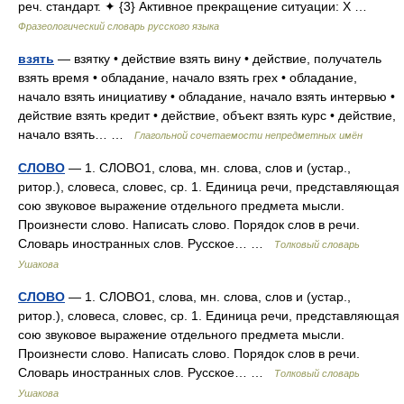
реч. стандарт. ✦ {3} Активное прекращение ситуации: X …
Фразеологический словарь русского языка
взять
— взятку • действие взять вину • действие, получатель
взять время • обладание, начало взять грех • обладание,
начало взять инициативу • обладание, начало взять интервью •
действие взять кредит • действие, объект взять курс • действие,
начало взять… …
Глагольной сочетаемости непредметных имён
СЛОВО
— 1. СЛОВО1, слова, мн. слова, слов и (устар.,
ритор.), словеса, словес, ср. 1. Единица речи, представляющая
сою звуковое выражение отдельного предмета мысли.
Произнести слово. Написать слово. Порядок слов в речи.
Словарь иностранных слов. Русское… …
Толковый словарь
Ушакова
СЛОВО
— 1. СЛОВО1, слова, мн. слова, слов и (устар.,
ритор.), словеса, словес, ср. 1. Единица речи, представляющая
сою звуковое выражение отдельного предмета мысли.
Произнести слово. Написать слово. Порядок слов в речи.
Словарь иностранных слов. Русское… …
Толковый словарь
Ушакова