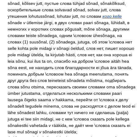
sõnad, kõlisev jutt, пустые слова tühjad sõnad, sõnakõlksud,
оскорбительные слова solvavad sõnad, solvav jutt, слова
утешения lohutussõnad, lohutav jutt, по словам
кого kelle
sõnade
v
ütlemise järgi, в двух словах paari sõnaga, lühidalt, в
немногих
v
коротких словах põgusalt, mõne sõnaga, другими
словами teiste sõnadega, одним \словоом ühesõnaga, на
словах (1) suusõnal, (2) sõnadega, jutuga, об этом \словоа нет
selle kohta pole midagi
v
sõnagi öeldud, слов нет, пишет хорошо
pole midagi ütelda, ta kirjutab hästi, слов нет, как она хороша ei
leia sõnu, kui ilus ta on, спасибо на добром \словое aitäh hea
sõna eest, не находить слов благодарности ei jõua ära tänada,
поминать добрым \словоом hea sõnaga meenutama, понять
друг друга без слов teineteist sõnadeta mõistma, подбирать
слова sõnu otsima, пересказать своими словами oma sõnadega
ümber jutustama, отделаться несколькими словами paari
lausega õigeks saama
v
hakkama, перейти от \словоа к делу
sõnadelt tegudele minema, слова не расходятся с делом teod ei
lähe sõnadest lahku, словами тут ничего не сделаешь (palja)
jutuga ei tee siin midagi, не с кем \словоа сказать pole kellega
sõnakestki vahetada
v
rääkida, не даёт мне \словоа сказать ei
lase mul sõnagi
v
sõnakestki ütelda;