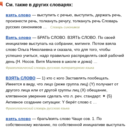
См. также в других словарях:
взять слово
— выступить с речью, выступить, держать речь,
произнести речь, толкануть речугу, толкануть речь Словарь
русских синонимов …
Словарь синонимов
Взять слово
— БРАТЬ СЛОВО. ВЗЯТЬ СЛОВО. По своей
инициативе выступать на собрании, митинге. Потом взяла
слово Ольга Николаевна и сказала, что для того, чтобы
успешно учиться, надо правильно распределять свой рабочий
день (Н. Носов. Витя Малеев в школе и дома) …
Фразеологический словарь русского литературного языка
ВЗЯТЬ СЛОВО
— 1) кто с кого Заставлять пообещать.
Имеется в виду, что лицо (реже группа лиц) (Y) получает от
другого лица или от другой группы лиц (X) обещание,
клятвенное уверение сделать что л. реч. стандарт. ✦ {5}
Активное создание ситуации: Y берёт слово с …
Фразеологический словарь русского языка
взять слово
— брать/взять слово Чаще сов. 1. По
собственному желанию, по собственной инициативе выступать