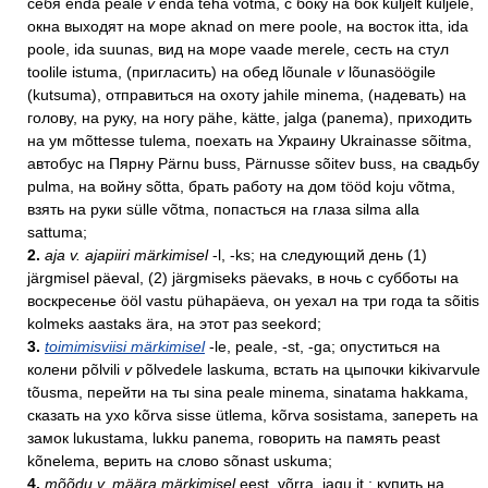
себя enda peale
v
enda teha võtma, с боку на бок küljelt küljele,
окна выходят на море aknad on mere poole, на восток itta, ida
poole, ida suunas, вид на море vaade merele, сесть на стул
toolile istuma, (пригласить) на обед lõunale
v
lõunasöögile
(kutsuma), отправиться на охоту jahile minema, (надевать) на
голову, на руку, на ногу pähe, kätte, jalga (panema), приходить
на ум mõttesse tulema, поехать на Украину Ukrainasse sõitma,
автобус на Пярну Pärnu buss, Pärnusse sõitev buss, на свадьбу
pulma, на войну sõtta, брать работу на дом tööd koju võtma,
взять на руки sülle võtma, попасться на глаза silma alla
sattuma;
2.
aja v. ajapiiri märkimisel
-l, -ks; на следующий день (1)
järgmisel päeval, (2) järgmiseks päevaks, в ночь с субботы на
воскресенье ööl vastu pühapäeva, он уехал на три года ta sõitis
kolmeks aastaks ära, на этот раз seekord;
3.
toimimisviisi märkimisel
-le, peale, -st, -ga; опуститься на
колени põlvili
v
põlvedele laskuma, встать на цыпочки kikivarvule
tõusma, перейти на ты sina peale minema, sinatama hakkama,
сказать на ухо kõrva sisse ütlema, kõrva sosistama, запереть на
замок lukustama, lukku panema, говорить на память peast
kõnelema, верить на слово sõnast uskuma;
4.
mõõdu v. määra märkimisel
eest, võrra, jagu jt.; купить на