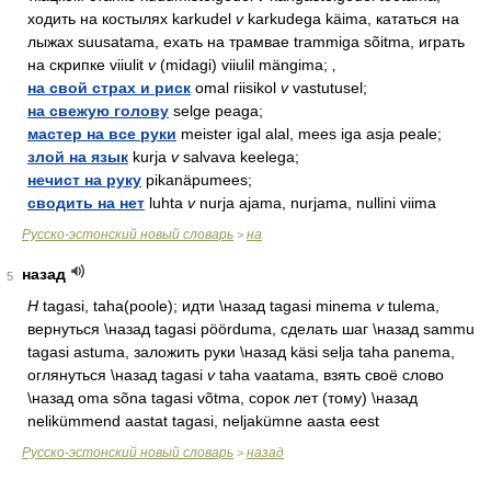
ходить на костылях karkudel
v
karkudega käima, кататься на
лыжах suusatama, ехать на трамвае trammiga sõitma, играть
на скрипке viiulit
v
(midagi) viiulil mängima; ‚
на свой страх и риск
omal riisikol
v
vastutusel;
на свежую голову
selge peaga;
мастер на все руки
meister igal alal, mees iga asja peale;
злой на язык
kurja
v
salvava keelega;
нечист на руку
pikanäpumees;
сводить на нет
luhta
v
nurja ajama, nurjama, nullini viima
Русско-эстонский новый словарь
на
>
назад
5
Н
tagasi, taha(poole); идти \назад tagasi minema
v
tulema,
вернуться \назад tagasi pöörduma, сделать шаг \назад sammu
tagasi astuma, заложить руки \назад käsi selja taha panema,
оглянуться \назад tagasi
v
taha vaatama, взять своё слово
\назад oma sõna tagasi võtma, сорок лет (тому) \назад
nelikümmend aastat tagasi, neljakümne aasta eest
Русско-эстонский новый словарь
назад
>