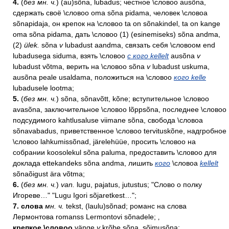
4.
(
бeз мн. ч.
) (au)sõna, lubadus; честное \словоо ausõna,
сдержать своё \словоо oma sõna pidama, человек \словоа
sõnapidaja, он крепок на \словоо ta on sõnakindel, ta on kange
oma sõna pidama, дать \словоо (1) (esinemiseks) sõna andma,
(2)
ülek.
sõna
v
lubadust aandma, связать себя \словоом end
lubadusega siduma, взять \словоо
с кого kellelt
ausõna
v
lubadust võtma, верить на \словоо sõna
v
lubadust uskuma,
ausõna peale usaldama, положиться на \словоо
кого kelle
lubadusele lootma;
5.
(
бeз мн. ч.
) sõna, sõnavõtt, kõne; вступительное \словоо
avasõna, заключительное \словоо lõppsõna, последнее \словоо
подсудимого kahtlusaluse viimane sõna, свобода \словоа
sõnavabadus, приветственное \словоо tervituskõne, надгробное
\словоо lahkumissõnad, järelehüüe, просить \словоо на
собрании koosolekul sõna paluma, предоставить \словоо для
доклада ettekandeks sõna andma, лишить
кого
\словоа
kellelt
sõnaõigust ära võtma;
6.
(
бeз мн. ч.
)
van.
lugu, pajatus, jutustus; "Слово о полку
Игореве…" "Lugu Igori sõjaretkest…";
7. слова
мн. ч.
tekst, (laulu)sõnad; романс на слова
Лермонтова romanss Lermontovi sõnadele; ‚
крепкое \словоо
vänge
v
krõbe sõna, sõimusõna;