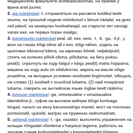
медицинском факультете arstiteaduskonnas, на приёме у
врача arsti juures;
2.
aja märkimisel
-l; отправляться на рассвете koidikul teele
asuma, на прошлой неделе möödunud
v
läinud nädalal, на днях
neil päevil, на каникулах koolivaheajal, на старости лет vanuigi,
vanas eas, на первых порах esialgu;
3.
toimimisviisi märkimisel
peal, all, ees, eest, -l, -lt, -ga, -il
jt.
; у
всех на глазах kõigi silme all
v
ees, kõigi nähes, ходить на
цыпочках kikivarvul käima, на карачках
kõnek.
neljakäpukil,
стоять на коленях põlvili olema, põlvitama, на бегу jooksu
peal(t), спрыгнуть на ходу käigul
v
käigu peal(t) maha hüppama,
машина на ходу auto on sõidukorras, жарить на масле võiga
praadima, на выгодных условиях soodsatel tingimustel, обещать
на словах (1) suuliselt
v
suusõnal lubama, (2) vaid moepärast
lubama, говорить на английском языке inglise keelt rääkima;
4.
tunnuse märkimisel
-ga, nimetavaline
v
omastavaline
täiendsõna jt.; туфли на высоком каблуке kõrge kontsaga
kingad, пальто на меху karusvoodriga mantel, мост на понтонах
pontoonsild, ujuksild, матрас на пружинах vedrumadrats;
5.
vahendi märkimisel
-l, -ga, osastav; выполнять упражнения на
кольцах rõngastel võimlema
v
harjutusi tegema, работать на
ткацком станке kudumistelgedel
v
kangastelgedel töötama,