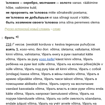
\словоо -- серебро, молчание -- золото
vanas.
rääkimine
hõbe, vaikimine kuld;
не проронить ни \словоа
mitte sõnakestki poetama;
ни \словоа не добьёшься
ei saa sõnagi suust
v
kätte;
быть хозяином своего \словоа
oma sõna peremees olema
Русско-эстонский новый словарь
слово
>
брать
3
216
Г несов.
(eeskätt korduva v. kestva tegevuse puhul)
сов.
взять 1.
кого-что, без доп.
võtma; ületama; vallutama;
kõnek.
kinni võtma, vahistama; \брать книгу в руки raamatut kätte
võtma, \брать за руку
кого kellel
käest kinni võtma, \брать
ребёнка на руки last sülle võtma, \брать на колени põlve(de)le
v
sülle võtma, \брать под руку käe alt kinni võtma, \брать с собой
(endaga) kaasa võtma, \брать в жёны naiseks võtma, \брать в
армию sõjaväkke võtma, \брать такси taksot võtma, \брать в
помощники abiliseks võtma, \брать сироту на воспитание
vaeslast kasvatada võtma, \брать власть в свои руки võimu enda
kätte võtma, \брать напрокат laenutusest võtma, \брать на
поруки käendusele võtma, \брать на себя смелость söandama,
endale julgust võtma, \брать на учёт arvele võtma, \брать на