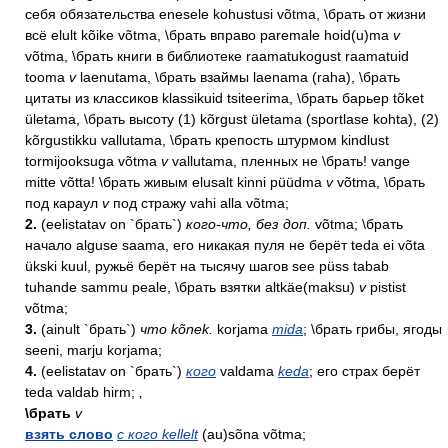
себя обязательства enesele kohustusi võtma, \брать от жизни
всё elult kõike võtma, \брать вправо paremale hoid(u)ma
v
võtma, \брать книги в библиотеке raamatukogust raamatuid
tooma
v
laenutama, \брать взаймы laenama (raha), \брать
цитаты из классиков klassikuid tsiteerima, \брать барьер tõket
ületama, \брать высоту (1) kõrgust ületama (sportlase kohta), (2)
kõrgustikku vallutama, \брать крепость штурмом kindlust
tormijooksuga võtma
v
vallutama, пленных не \брать! vange
mitte võtta! \брать живым elusalt kinni püüdma
v
võtma, \брать
под караул
v
под стражу vahi alla võtma;
2.
(eelistatav on `брать`)
кого-что, без доп.
võtma; \брать
начало alguse saama, его никакая пуля не берёт teda ei võta
ükski kuul, ружьё берёт на тысячу шагов see püss tabab
tuhande sammu peale, \брать взятки altkäe(maksu)
v
pistist
võtma;
3.
(ainult `брать`)
что kõnek.
korjama
mida
; \брать грибы, ягоды
seeni, marju korjama;
4.
(eelistatav on `брать`)
кого
valdama
keda
; его страх берёт
teda valdab hirm; ‚
\брать
v
взять слово
с кого kellelt
(au)sõna võtma;