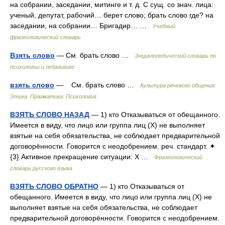
на собрании, заседании, митинге и т. д. С сущ. со знач. лица:
ученый, депутат, рабочий… берет слово; брать слово где? на
заседании, на собрании… Бригадир… …
Учебный
фразеологический словарь
Взять слово
— См. брать слово …
Энциклопедический словарь по
психологии и педагогике
взять слово
— См. брать слово …
Культура речевого общения:
Этика. Прагматика. Психология
ВЗЯТЬ СЛОВО НАЗАД
— 1) кто Отказываться от обещанного.
Имеется в виду, что лицо или группа лиц (Х) не выполняет
взятые на себя обязательства, не соблюдает предварительной
договорённости. Говорится с неодобрением. реч. стандарт. ✦
{3} Активное прекращение ситуации: X …
Фразеологический
словарь русского языка
ВЗЯТЬ СЛОВО ОБРАТНО
— 1) кто Отказываться от
обещанного. Имеется в виду, что лицо или группа лиц (Х) не
выполняет взятые на себя обязательства, не соблюдает
предварительной договорённости. Говорится с неодобрением.