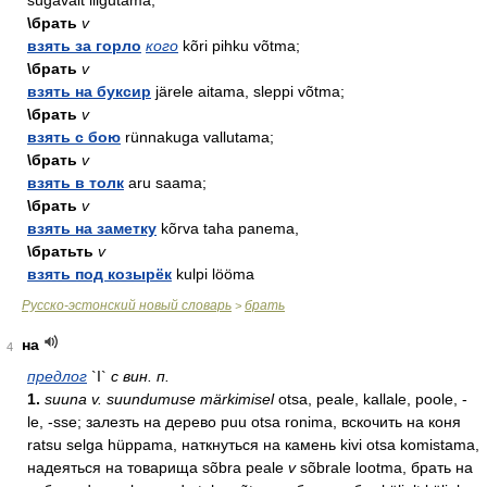
sügavalt liigutama;
\брать
v
взять за горло
кого
kõri pihku võtma;
\брать
v
взять на буксир
järele aitama, sleppi võtma;
\брать
v
взять с бою
rünnakuga vallutama;
\брать
v
взять в толк
aru saama;
\брать
v
взять на заметку
kõrva taha panema,
\братьть
v
взять под козырёк
kulpi lööma
Русско-эстонский новый словарь
брать
>
на
4
предлог
`I`
с вин. п.
1.
suuna v. suundumuse märkimisel
otsa, peale, kallale, poole, -
le, -sse; залезть на дерево puu otsa ronima, вскочить на коня
ratsu selga hüppama, наткнуться на камень kivi otsa komistama,
надеяться на товарища sõbra peale
v
sõbrale lootma, брать на