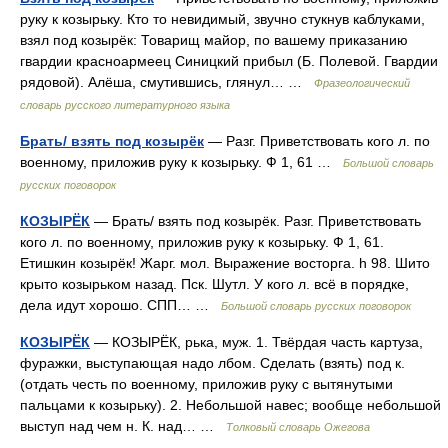
руку к козырьку. Кто то невидимый, звучно стукнув каблуками,
взял под козырёк: Товарищ майор, по вашему приказанию
гвардии красноармеец Синицкий прибыл (Б. Полевой. Гвардии
рядовой). Алёша, смутившись, глянул… …
Фразеологический
словарь русского литературного языка
Брать/ взять под козырёк
— Разг. Приветствовать кого л. по
военному, приложив руку к козырьку. Ф 1, 61 …
Большой словарь
русских поговорок
КОЗЫРЁК
— Брать/ взять под козырёк. Разг. Приветствовать
кого л. по военному, приложив руку к козырьку. Ф 1, 61.
Етишкин козырёк! Жарг. мол. Выражение восторга. h 98. Шито
крыто козырьком назад. Пск. Шутл. У кого л. всё в порядке,
дела идут хорошо. СПП… …
Большой словарь русских поговорок
КОЗЫРЁК
— КОЗЫРЁК, рька, муж. 1. Твёрдая часть картуза,
фуражки, выступающая надо лбом. Сделать (взять) под к.
(отдать честь по военному, приложив руку с вытянутыми
пальцами к козырьку). 2. Небольшой навес; вообще небольшой
выступ над чем н. К. над… …
Толковый словарь Ожегова