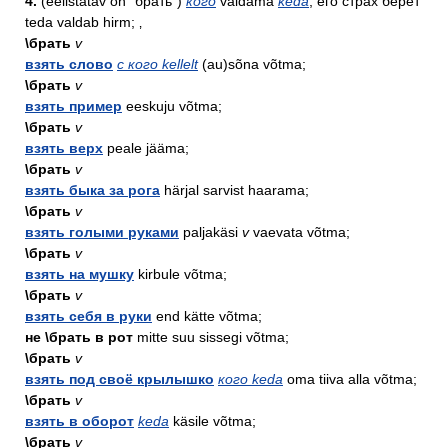
4.
(eelistatav on `брать`)
кого
valdama
keda
; его страх берёт
teda valdab hirm; ‚
\брать
v
взять слово
с кого kellelt
(au)sõna võtma;
\брать
v
взять пример
eeskuju võtma;
\брать
v
взять верх
peale jääma;
\брать
v
взять быка за рога
härjal sarvist haarama;
\брать
v
взять голыми руками
paljakäsi
v
vaevata võtma;
\брать
v
взять на мушку
kirbule võtma;
\брать
v
взять себя в руки
end kätte võtma;
не \брать в рот
mitte suu sissegi võtma;
\брать
v
взять под своё крылышко
кого keda
oma tiiva alla võtma;
\брать
v
взять в оборот
keda
käsile võtma;
\брать
v