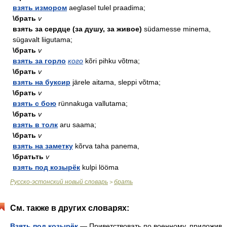
взять измором
aeglasel tulel praadima;
\брать
v
взять за сердце (за душу, за живое)
südamesse minema,
sügavalt liigutama;
\брать
v
взять за горло
кого
kõri pihku võtma;
\брать
v
взять на буксир
järele aitama, sleppi võtma;
\брать
v
взять с бою
rünnakuga vallutama;
\брать
v
взять в толк
aru saama;
\брать
v
взять на заметку
kõrva taha panema,
\братьть
v
взять под козырёк
kulpi lööma
Русско-эстонский новый словарь
брать
>
См. также в других словарях:
Взять под козырёк
— Приветствовать по военному, приложив