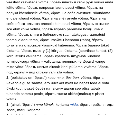
vaeslast kasvatada võtma, \брать власть в свои руки võimu enda
kätte võtma, \брать напрокат laenutusest võtma, \брать на
поруки käendusele võtma, \брать на себя смелость söandama,
endale julgust võtma, \брать на учёт arvele võtma, \брать на
себя обязательства enesele kohustusi võtma, \брать от жизни
всё elult kõike võtma, \брать вправо paremale hoid(u)ma
v
võtma, \брать книги в библиотеке raamatukogust raamatuid
tooma
v
laenutama, \брать взаймы laenama (raha), \брать
цитаты из классиков klassikuid tsiteerima, \брать барьер tõket
ületama, \брать высоту (1) kõrgust ületama (sportlase kohta), (2)
kõrgustikku vallutama, \брать крепость штурмом kindlust
tormijooksuga võtma
v
vallutama, пленных не \брать! vange
mitte võtta! \брать живым elusalt kinni püüdma
v
võtma, \брать
под караул
v
под стражу vahi alla võtma;
2.
(eelistatav on `брать`)
кого-что, без доп.
võtma; \брать
начало alguse saama, его никакая пуля не берёт teda ei võta
ükski kuul, ружьё берёт на тысячу шагов see püss tabab
tuhande sammu peale, \брать взятки altkäe(maksu)
v
pistist
võtma;
3.
(ainult `брать`)
что kõnek.
korjama
mida
; \брать грибы, ягоды
seeni, marju korjama;