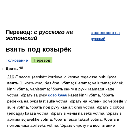
Перевод:
с русского на
с эстонского на
эстонский
русский
взять под козырёк
Толкование
Перевод
брать
1
216
Г несов.
(eeskätt korduva v. kestva tegevuse puhul)
сов.
взять 1.
кого-что, без доп.
võtma; ületama; vallutama;
kõnek.
kinni võtma, vahistama; \брать книгу в руки raamatut kätte
võtma, \брать за руку
кого kellel
käest kinni võtma, \брать
ребёнка на руки last sülle võtma, \брать на колени põlve(de)le
v
sülle võtma, \брать под руку käe alt kinni võtma, \брать с собой
(endaga) kaasa võtma, \брать в жёны naiseks võtma, \брать в
армию sõjaväkke võtma, \брать такси taksot võtma, \брать в
помощники abiliseks võtma, \брать сироту на воспитание