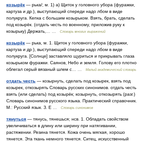
козырёк
— рька/; м. 1) а) Щиток у головного убора (фуражки,
картуза и др.), выступающий спереди надо лбом в виде
полукруга. Кепка с большим козырьком. Взять, брать, сделать
под козырёк. (отдать честь по военному, приложив руку к
козырьку) Держать,… …
Словарь многих выражений
козырёк
— рька, м. 1. Щиток у головного убора (фуражки,
картуза и др.), выступающий спереди надо лбом в виде
полукруга. [Солнце] заставляло щуриться и прикрывать глаза
козырьком фуражки. Саянов, Небо и земля. Голову его плотно
облегал серый вязаный шлем с… …
Малый академический словарь
отдать честь
— козырнуть, сделать под козырек, взять под
козырек, откозырять Словарь русских синонимов. отдать честь
взять (или сделать) под козырёк; козырнуть, откозырять (разг.)
Словарь синонимов русского языка. Практический справочник.
М.: Русский язык. З. Е …
Словарь синонимов
тянуться
— тянусь, тянешься; нсв. 1. Обладать свойством
увеличиваться в длину или ширину при натягивании,
растяжении. Резина тянется. Кожа очень мягкая, хорошо
тянется. Эта ткань немного тянется. Ситец, искусственный