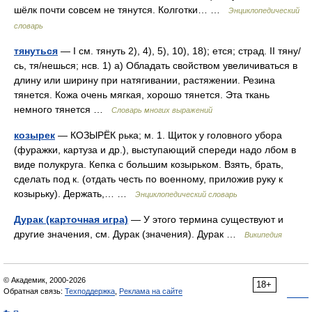
шёлк почти совсем не тянутся. Колготки… …
Энциклопедический
словарь
тянуться
— I см. тянуть 2), 4), 5), 10), 18); ется; страд. II тяну/
сь, тя/нешься; нсв. 1) а) Обладать свойством увеличиваться в
длину или ширину при натягивании, растяжении. Резина
тянется. Кожа очень мягкая, хорошо тянется. Эта ткань
немного тянется …
Словарь многих выражений
козырек
— КОЗЫРЁК рька; м. 1. Щиток у головного убора
(фуражки, картуза и др.), выступающий спереди надо лбом в
виде полукруга. Кепка с большим козырьком. Взять, брать,
сделать под к. (отдать честь по военному, приложив руку к
козырьку). Держать,… …
Энциклопедический словарь
Дурак (карточная игра)
— У этого термина существуют и
другие значения, см. Дурак (значения). Дурак …
Википедия
© Академик, 2000-2026
18+
Обратная связь:
Техподдержка
,
Реклама на сайте