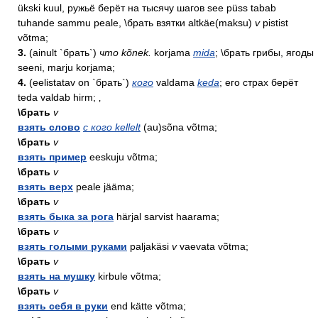
ükski kuul, ружьё берёт на тысячу шагов see püss tabab
tuhande sammu peale, \брать взятки altkäe(maksu)
v
pistist
võtma;
3.
(ainult `брать`)
что kõnek.
korjama
mida
; \брать грибы, ягоды
seeni, marju korjama;
4.
(eelistatav on `брать`)
кого
valdama
keda
; его страх берёт
teda valdab hirm; ‚
\брать
v
взять слово
с кого kellelt
(au)sõna võtma;
\брать
v
взять пример
eeskuju võtma;
\брать
v
взять верх
peale jääma;
\брать
v
взять быка за рога
härjal sarvist haarama;
\брать
v
взять голыми руками
paljakäsi
v
vaevata võtma;
\брать
v
взять на мушку
kirbule võtma;
\брать
v
взять себя в руки
end kätte võtma;