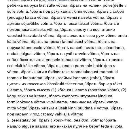
ребёнка на руки last sülle võtma, \брать на колени põlve(de)le
v
sülle võtma, \брать под руку käe alt kinni võtma, \брать с собой
(endaga) kaasa võtma, \брать в жёны naiseks võtma, \брать в
армию sõjaväkke võtma, \брать такси taksot võtma, \брать в
помощники abiliseks võtma, \брать сироту на воспитание
vaeslast kasvatada võtma, \брать власть в свои руки võimu enda
kätte võtma, \брать напрокат laenutusest võtma, \брать на
поруки käendusele võtma, \брать на себя смелость söandama,
endale julgust võtma, \брать на учёт arvele võtma, \брать на
себя обязательства enesele kohustusi võtma, \брать от жизни
всё elult kõike võtma, \брать вправо paremale hoid(u)ma
v
võtma, \брать книги в библиотеке raamatukogust raamatuid
tooma
v
laenutama, \брать взаймы laenama (raha), \брать
цитаты из классиков klassikuid tsiteerima, \брать барьер tõket
ületama, \брать высоту (1) kõrgust ületama (sportlase kohta), (2)
kõrgustikku vallutama, \брать крепость штурмом kindlust
tormijooksuga võtma
v
vallutama, пленных не \брать! vange
mitte võtta! \брать живым elusalt kinni püüdma
v
võtma, \брать
под караул
v
под стражу vahi alla võtma;
2.
(eelistatav on `брать`)
кого-что, без доп.
võtma; \брать
начало alguse saama, его никакая пуля не берёт teda ei võta