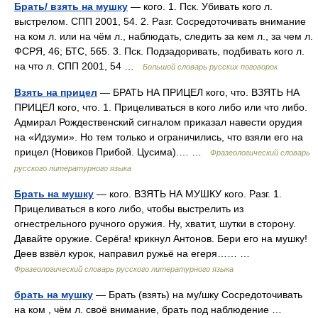
Брать/ взять на мушку
— кого. 1. Пск. Убивать кого л.
выстрелом. СПП 2001, 54. 2. Разг. Сосредоточивать внимание
на ком л. или на чём л., наблюдать, следить за кем л., за чем л.
ФСРЯ, 46; БТС, 565. 3. Пск. Подзадоривать, подбивать кого л.
на что л. СПП 2001, 54 …
Большой словарь русских поговорок
Взять на прицел
— БРАТЬ НА ПРИЦЕЛ кого, что. ВЗЯТЬ НА
ПРИЦЕЛ кого, что. 1. Прицеливаться в кого либо или что либо.
Адмирал Рождественский сигналом приказал навести орудия
на «Идзуми». Но тем только и ограничились, что взяли его на
прицел (Новиков Прибой. Цусима).… …
Фразеологический словарь
русского литературного языка
Брать на мушку
— кого. ВЗЯТЬ НА МУШКУ кого. Разг. 1.
Прицеливаться в кого либо, чтобы выстрелить из
огнестрельного ручного оружия. Ну, хватит, шутки в сторону.
Давайте оружие. Серёга! крикнул Антонов. Бери его на мушку!
Деев взвёл курок, направил ружьё на егеря…… …
Фразеологический словарь русского литературного языка
брать на мушку
— Брать (взять) на му/шку Сосредоточивать
на ком , чём л. своё внимание, брать под наблюдение …