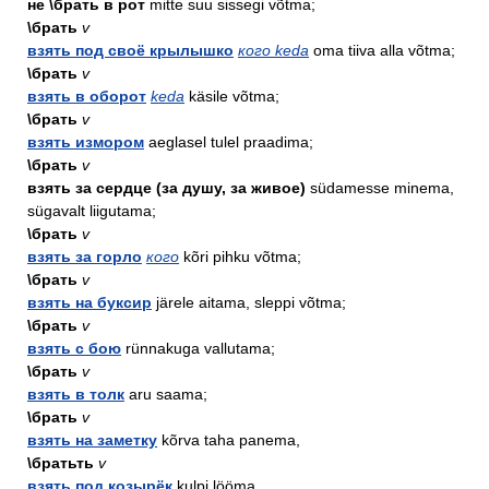
не \брать в рот
mitte suu sissegi võtma;
\брать
v
взять под своё крылышко
кого keda
oma tiiva alla võtma;
\брать
v
взять в оборот
keda
käsile võtma;
\брать
v
взять измором
aeglasel tulel praadima;
\брать
v
взять за сердце (за душу, за живое)
südamesse minema,
sügavalt liigutama;
\брать
v
взять за горло
кого
kõri pihku võtma;
\брать
v
взять на буксир
järele aitama, sleppi võtma;
\брать
v
взять с бою
rünnakuga vallutama;
\брать
v
взять в толк
aru saama;
\брать
v
взять на заметку
kõrva taha panema,
\братьть
v
взять под козырёк
kulpi lööma