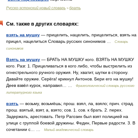
Русско-эстонский новый словарь
брать
>
См. также в других словарях:
взять на мушку
— прицелить, нацелить, прицелиться, взять на
прицел, нацелиться Словарь русских синонимов …
Словарь
синонимов
Взять на мушку
— БРАТЬ НА МУШКУ кого. ВЗЯТЬ НА МУШКУ
кого. Разг. 1. Прицеливаться в кого либо, чтобы выстрелить из
огнестрельного ручного оружия. Ну, хватит, шутки в сторону.
Давайте оружие. Серёга! крикнул Антонов. Бери его на мушку!
Деев взвёл курок, направил… …
Фразеологический словарь русского
литературного языка
взять
— возьму, возьмёшь; прош. взял, ла, взяло; прич. страд.
прош. взятый, взят, а, взято; сов. 1. сов. к брать. 2. перех.
Задержать, арестовать. Петр Рагозин был взят полицией на
улице с группой боевой дружины. Федин, Первые радости. 3. В
сочетании с… …
Малый академический словарь