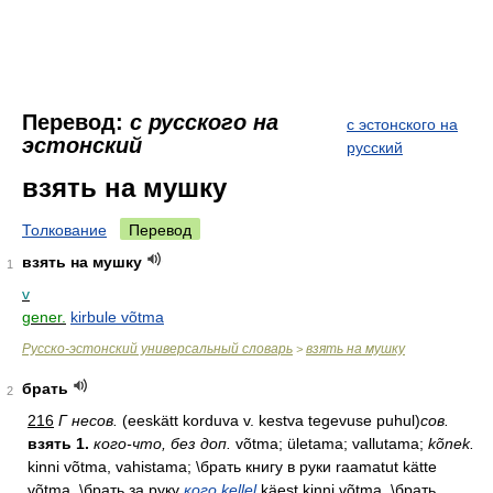
Перевод:
с русского на
с эстонского на
эстонский
русский
взять на мушку
Толкование
Перевод
взять на мушку
1
v
gener.
kirbule võtma
Русско-эстонский универсальный словарь
взять на мушку
>
брать
2
216
Г несов.
(eeskätt korduva v. kestva tegevuse puhul)
сов.
взять 1.
кого-что, без доп.
võtma; ületama; vallutama;
kõnek.
kinni võtma, vahistama; \брать книгу в руки raamatut kätte
võtma, \брать за руку
кого kellel
käest kinni võtma, \брать