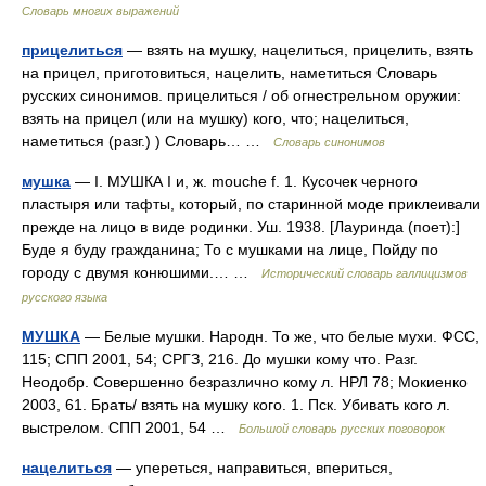
Словарь многих выражений
прицелиться
— взять на мушку, нацелиться, прицелить, взять
на прицел, приготовиться, нацелить, наметиться Словарь
русских синонимов. прицелиться / об огнестрельном оружии:
взять на прицел (или на мушку) кого, что; нацелиться,
наметиться (разг.) ) Словарь… …
Словарь синонимов
мушка
— I. МУШКА I и, ж. mouche f. 1. Кусочек черного
пластыря или тафты, который, по старинной моде приклеивали
прежде на лицо в виде родинки. Уш. 1938. [Лауринда (поет):]
Буде я буду гражданина; То с мушками на лице, Пойду по
городу с двумя конюшими.… …
Исторический словарь галлицизмов
русского языка
МУШКА
— Белые мушки. Народн. То же, что белые мухи. ФСС,
115; СПП 2001, 54; СРГЗ, 216. До мушки кому что. Разг.
Неодобр. Совершенно безразлично кому л. НРЛ 78; Мокиенко
2003, 61. Брать/ взять на мушку кого. 1. Пск. Убивать кого л.
выстрелом. СПП 2001, 54 …
Большой словарь русских поговорок
нацелиться
— упереться, направиться, впериться,