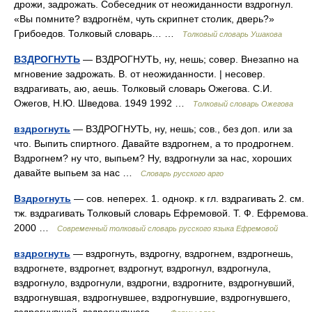
дрожи, задрожать. Собеседник от неожиданности вздрогнул.
«Вы помните? вздрогнём, чуть скрипнет столик, дверь?»
Грибоедов. Толковый словарь… …
Толковый словарь Ушакова
ВЗДРОГНУТЬ
— ВЗДРОГНУТЬ, ну, нешь; совер. Внезапно на
мгновение задрожать. В. от неожиданности. | несовер.
вздрагивать, аю, аешь. Толковый словарь Ожегова. С.И.
Ожегов, Н.Ю. Шведова. 1949 1992 …
Толковый словарь Ожегова
вздрогнуть
— ВЗДРОГНУТЬ, ну, нешь; сов., без доп. или за
что. Выпить спиртного. Давайте вздрогнем, а то продрогнем.
Вздрогнем? ну что, выпьем? Ну, вздрогнули за нас, хороших
давайте выпьем за нас …
Словарь русского арго
Вздрогнуть
— сов. неперех. 1. однокр. к гл. вздрагивать 2. см.
тж. вздрагивать Толковый словарь Ефремовой. Т. Ф. Ефремова.
2000 …
Современный толковый словарь русского языка Ефремовой
вздрогнуть
— вздрогнуть, вздрогну, вздрогнем, вздрогнешь,
вздрогнете, вздрогнет, вздрогнут, вздрогнул, вздрогнула,
вздрогнуло, вздрогнули, вздрогни, вздрогните, вздрогнувший,
вздрогнувшая, вздрогнувшее, вздрогнувшие, вздрогнувшего,