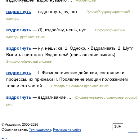
вздрогнувшей, вздрогнувшего …
Формы слов
вздрогнуть
— вздр огнуть, ну, нет …
Русский орфографический
словарь
вздрогнуть
— (I), вздро/гну, нешь, нут …
Орфографический
словарь русского языка
вздрогнуть
— ну, нешь; св. 1. Однокр. к Вздрагивать. 2. Шутл.
Выпить спиртного. Вздрогнем! (приглашение выпить) …
Энциклопедический словарь
вздрогнуть
— I. Физиологические действия, состояния и
процессы, их признаки II. Проявление эмоций положением
тела и его частей …
Словарь синонимов русского языка
вздрогнуть
— вздрагивание …
Словарь-тезаурус синонимов русской
речи
© Академик, 2000-2026
18+
Обратная связь:
Техподдержка
,
Реклама на сайте