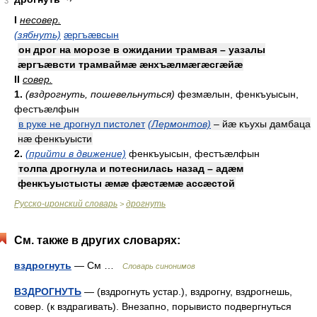
3
I
несовер.
(зябнуть)
æргъæвсын
он дрог на морозе в ожидании трамвая – уазалы
æргъæвсти трамваймæ æнхъæлмæгæсгæйæ
II
совер.
1.
(вздрогнуть, пошевельнуться)
фезмæлын, фенкъуысын,
фестъæлфын
в руке не дрогнул пистолет
(Лермонтов)
– йæ къухы дамбаца
нæ фенкъуысти
2.
(прийти в движение)
фенкъуысын, фестъæлфын
толпа дрогнула и потеснилась назад – адæм
фенкъуыстысты æмæ фæстæмæ ассæстой
Русско-иронский словарь
дрогнуть
>
См. также в других словарях:
вздрогнуть
— См …
Словарь синонимов
ВЗДРОГНУТЬ
— (вздрогнуть устар.), вздрогну, вздрогнешь,
совер. (к вздрагивать). Внезапно, порывисто подвергнуться