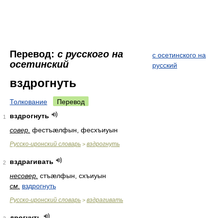
Перевод:
с русского на
с осетинского на
осетинский
русский
вздрогнуть
Толкование
Перевод
вздрогнуть
1
совер.
фестъæлфын, фесхъиуын
Русско-иронский словарь
вздрогнуть
>
вздрагивать
2
несовер.
стъæлфын, схъиуын
см.
вздрогнуть
Русско-иронский словарь
вздрагивать
>
дрогнуть