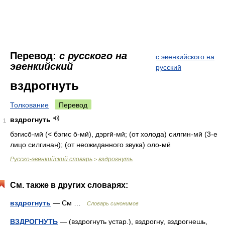
Перевод:
с русского на
с эвенкийского на
эвенкийский
русский
вздрогнуть
Толкование
Перевод
вздрогнуть
1
бэгисо̄-мӣ (< бэгис о̄-мӣ), дэргӣ-мӣ; (от холода) силгин-мӣ (3-е
лицо силгинан); (от неожиданного звука) оло-мӣ
Русско-эвенкийский словарь
вздрогнуть
>
См. также в других словарях:
вздрогнуть
— См …
Словарь синонимов
ВЗДРОГНУТЬ
— (вздрогнуть устар.), вздрогну, вздрогнешь,