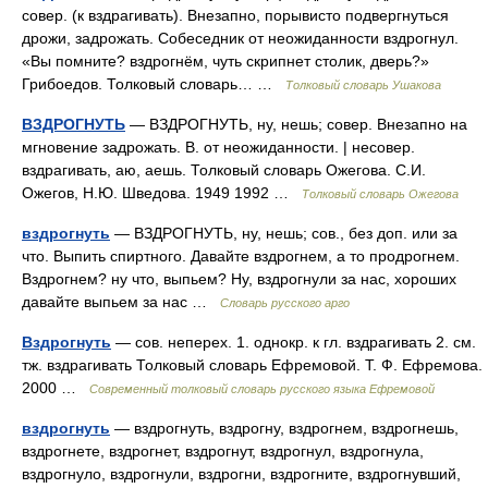
совер. (к вздрагивать). Внезапно, порывисто подвергнуться
дрожи, задрожать. Собеседник от неожиданности вздрогнул.
«Вы помните? вздрогнём, чуть скрипнет столик, дверь?»
Грибоедов. Толковый словарь… …
Толковый словарь Ушакова
ВЗДРОГНУТЬ
— ВЗДРОГНУТЬ, ну, нешь; совер. Внезапно на
мгновение задрожать. В. от неожиданности. | несовер.
вздрагивать, аю, аешь. Толковый словарь Ожегова. С.И.
Ожегов, Н.Ю. Шведова. 1949 1992 …
Толковый словарь Ожегова
вздрогнуть
— ВЗДРОГНУТЬ, ну, нешь; сов., без доп. или за
что. Выпить спиртного. Давайте вздрогнем, а то продрогнем.
Вздрогнем? ну что, выпьем? Ну, вздрогнули за нас, хороших
давайте выпьем за нас …
Словарь русского арго
Вздрогнуть
— сов. неперех. 1. однокр. к гл. вздрагивать 2. см.
тж. вздрагивать Толковый словарь Ефремовой. Т. Ф. Ефремова.
2000 …
Современный толковый словарь русского языка Ефремовой
вздрогнуть
— вздрогнуть, вздрогну, вздрогнем, вздрогнешь,
вздрогнете, вздрогнет, вздрогнут, вздрогнул, вздрогнула,
вздрогнуло, вздрогнули, вздрогни, вздрогните, вздрогнувший,