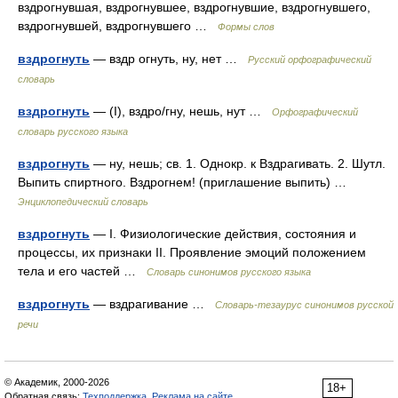
вздрогнувшая, вздрогнувшее, вздрогнувшие, вздрогнувшего,
вздрогнувшей, вздрогнувшего …
Формы слов
вздрогнуть
— вздр огнуть, ну, нет …
Русский орфографический
словарь
вздрогнуть
— (I), вздро/гну, нешь, нут …
Орфографический
словарь русского языка
вздрогнуть
— ну, нешь; св. 1. Однокр. к Вздрагивать. 2. Шутл.
Выпить спиртного. Вздрогнем! (приглашение выпить) …
Энциклопедический словарь
вздрогнуть
— I. Физиологические действия, состояния и
процессы, их признаки II. Проявление эмоций положением
тела и его частей …
Словарь синонимов русского языка
вздрогнуть
— вздрагивание …
Словарь-тезаурус синонимов русской
речи
© Академик, 2000-2026
18+
Обратная связь:
Техподдержка
,
Реклама на сайте