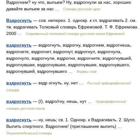
Вздрогнем? ну что, выпьем? Ну, вздрогнули за нас, хороших
давайте выпьем за нас …
Словарь русского арго
Вздрогнуть
— сов. неперех. 1. однокр. к гл. вздрагивать 2. см.
тж. вздрагивать Толковый словарь Ефремовой. Т. Ф. Ефремова.
2000 …
Современный толковый словарь русского языка Ефремовой
вздрогнуть
— вздрогнуть, вздрогну, вздрогнем, вздрогнешь,
вздрогнете, вздрогнет, вздрогнут, вздрогнул, вздрогнула,
вздрогнуло, вздрогнули, вздрогни, вздрогните, вздрогнувший,
вздрогнувшая, вздрогнувшее, вздрогнувшие, вздрогнувшего,
вздрогнувшей, вздрогнувшего …
Формы слов
вздрогнуть
— вздр огнуть, ну, нет …
Русский орфографический
словарь
вздрогнуть
— (I), вздро/гну, нешь, нут …
Орфографический
словарь русского языка
вздрогнуть
— ну, нешь; св. 1. Однокр. к Вздрагивать. 2. Шутл.
Выпить спиртного. Вздрогнем! (приглашение выпить) …
Энциклопедический словарь