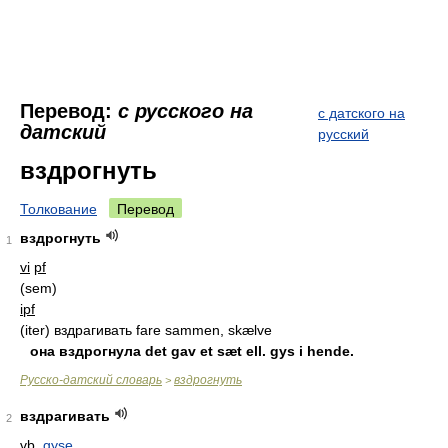
Перевод:
с русского на
с датского на
датский
русский
вздрогнуть
Толкование
Перевод
вздрогнуть
1
vi
pf
(sem)
ipf
(iter) вздрагивать fare sammen, skælve
она вздрогнула det gav et sæt ell. gys i hende.
Русско-датский словарь
вздрогнуть
>
вздрагивать
2
vb.
gyse