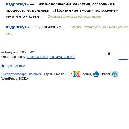
вздрогнуть
— I. Физиологические действия, состояния и
процессы, их признаки II. Проявление эмоций положением
тела и его частей …
Словарь синонимов русского языка
вздрогнуть
— вздрагивание …
Словарь-тезаурус синонимов русской
речи
© Академик, 2000-2026
18+
Обратная связь:
Техподдержка
,
Реклама на сайте
👣 Путешествия
Экспорт словарей на сайты
, сделанные на PHP,
Joomla,
Drupal,
WordPress, MODx.