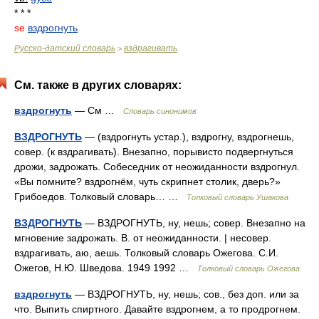
* * *
se
вздрогнуть
Русско-датский словарь
вздрагивать
>
См. также в других словарях:
вздрогнуть
— См …
Словарь синонимов
ВЗДРОГНУТЬ
— (вздрогнуть устар.), вздрогну, вздрогнешь,
совер. (к вздрагивать). Внезапно, порывисто подвергнуться
дрожи, задрожать. Собеседник от неожиданности вздрогнул.
«Вы помните? вздрогнём, чуть скрипнет столик, дверь?»
Грибоедов. Толковый словарь… …
Толковый словарь Ушакова
ВЗДРОГНУТЬ
— ВЗДРОГНУТЬ, ну, нешь; совер. Внезапно на
мгновение задрожать. В. от неожиданности. | несовер.
вздрагивать, аю, аешь. Толковый словарь Ожегова. С.И.
Ожегов, Н.Ю. Шведова. 1949 1992 …
Толковый словарь Ожегова
вздрогнуть
— ВЗДРОГНУТЬ, ну, нешь; сов., без доп. или за
что. Выпить спиртного. Давайте вздрогнем, а то продрогнем.