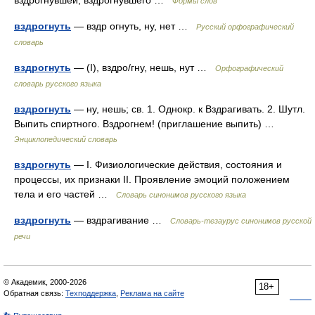
вздрогнувшей, вздрогнувшего …
Формы слов
вздрогнуть
— вздр огнуть, ну, нет …
Русский орфографический
словарь
вздрогнуть
— (I), вздро/гну, нешь, нут …
Орфографический
словарь русского языка
вздрогнуть
— ну, нешь; св. 1. Однокр. к Вздрагивать. 2. Шутл.
Выпить спиртного. Вздрогнем! (приглашение выпить) …
Энциклопедический словарь
вздрогнуть
— I. Физиологические действия, состояния и
процессы, их признаки II. Проявление эмоций положением
тела и его частей …
Словарь синонимов русского языка
вздрогнуть
— вздрагивание …
Словарь-тезаурус синонимов русской
речи
© Академик, 2000-2026
18+
Обратная связь:
Техподдержка
,
Реклама на сайте