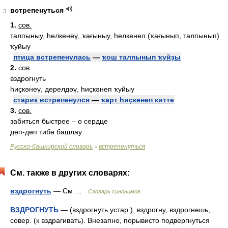
встрепенуться
3
1.
сов.
талпыныу, һелкенеү, ҡағыныу, һелкенеп (ҡағынып, талпынып)
ҡуйыу
птица встрепенулась
—
ҡош талпынып ҡуйҙы
2.
сов.
вздрогнуть
һиҫкәнеү, дерелдәү, һиҫкәнеп ҡуйыу
старик встрепенулся
—
ҡарт һиҫкәнеп китте
3.
сов.
забиться быстрее – о сердце
дөп-дөп тибә башлау
Русско-башкирский словарь
встрепенуться
>
См. также в других словарях:
вздрогнуть
— См …
Словарь синонимов
ВЗДРОГНУТЬ
— (вздрогнуть устар.), вздрогну, вздрогнешь,
совер. (к вздрагивать). Внезапно, порывисто подвергнуться