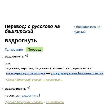
Перевод:
с русского на
с башкирского на
башкирский
русский
вздрогнуть
Толкование
Перевод
вздрогнуть
1
сов.
һиҫкәнеү, тертләү, һиҫкәнеп (тертләп, ҡалтырап) китеү
он вздрогнул от испуга
—
ул ҡурҡыуынан һиҫкәнеп китте
Русско-башкирский словарь
вздрогнуть
>
вздрагивать
2
несов.
см.
вздрогнуть
I
Русско-башкирский словарь
вздрагивать
>