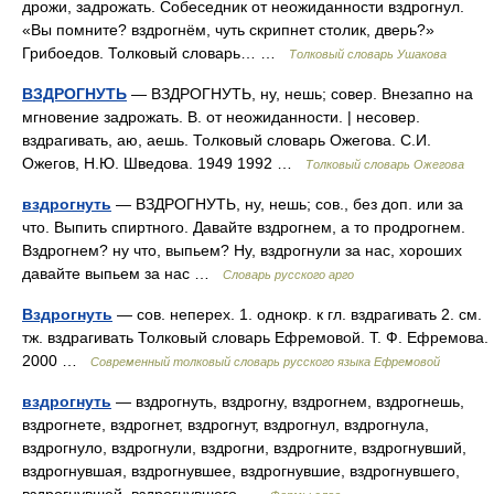
дрожи, задрожать. Собеседник от неожиданности вздрогнул.
«Вы помните? вздрогнём, чуть скрипнет столик, дверь?»
Грибоедов. Толковый словарь… …
Толковый словарь Ушакова
ВЗДРОГНУТЬ
— ВЗДРОГНУТЬ, ну, нешь; совер. Внезапно на
мгновение задрожать. В. от неожиданности. | несовер.
вздрагивать, аю, аешь. Толковый словарь Ожегова. С.И.
Ожегов, Н.Ю. Шведова. 1949 1992 …
Толковый словарь Ожегова
вздрогнуть
— ВЗДРОГНУТЬ, ну, нешь; сов., без доп. или за
что. Выпить спиртного. Давайте вздрогнем, а то продрогнем.
Вздрогнем? ну что, выпьем? Ну, вздрогнули за нас, хороших
давайте выпьем за нас …
Словарь русского арго
Вздрогнуть
— сов. неперех. 1. однокр. к гл. вздрагивать 2. см.
тж. вздрагивать Толковый словарь Ефремовой. Т. Ф. Ефремова.
2000 …
Современный толковый словарь русского языка Ефремовой
вздрогнуть
— вздрогнуть, вздрогну, вздрогнем, вздрогнешь,
вздрогнете, вздрогнет, вздрогнут, вздрогнул, вздрогнула,
вздрогнуло, вздрогнули, вздрогни, вздрогните, вздрогнувший,
вздрогнувшая, вздрогнувшее, вздрогнувшие, вздрогнувшего,