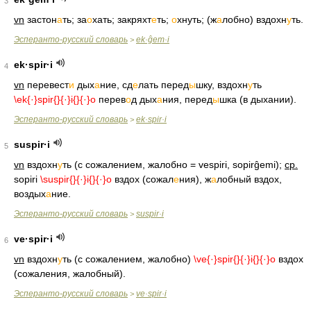
3
vn
застон
а
ть; за
о
хать; закряхт
е
ть;
о
хнуть; (ж
а
лобно) вздохн
у
ть.
Эсперанто-русский словарь
ek·ĝem·i
>
ek·spir·i
4
vn
перевест
и
дых
а
ние, сд
е
лать перед
ы
шку, вздохн
у
ть
\ek{·}spir{
}{·}i{
}{·}o
перев
о
д дых
а
ния, перед
ы
шка (в дыхании).
Эсперанто-русский словарь
ek·spir·i
>
suspir·i
5
vn
вздохн
у
ть (с сожалением, жалобно = vespiri, sopirĝemi);
ср.
sopiri
\suspir{
}{·}i{
}{·}o
вздох (сожал
е
ния), ж
а
лобный вздох,
воздых
а
ние.
Эсперанто-русский словарь
suspir·i
>
ve·spir·i
6
vn
вздохн
у
ть (с сожалением, жалобно)
\ve{·}spir{
}{·}i{
}{·}o
вздох
(сожаления, жалобный).
Эсперанто-русский словарь
ve·spir·i
>