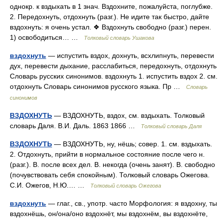
однокр. к вздыхать в 1 знач. Вздохните, пожалуйста, поглубже.
2. Передохнуть, отдохнуть (разг.). Не идите так быстро, дайте
вздохнуть: я очень устал. ❖ Вздохнуть свободно (разг.) перен.
1) освободиться… …
Толковый словарь Ушакова
вздохнуть
— испустить вздох, дохнуть, всхлипнуть, перевести
дух, перевести дыхание, расслабиться, передохнуть, отдохнуть
Словарь русских синонимов. вздохнуть 1. испустить вздох 2. см.
отдохнуть Словарь синонимов русского языка. Пр …
Словарь
синонимов
ВЗДОХНУТЬ
— ВЗДОХНУТЬ, вздох, см. вздыхать. Толковый
словарь Даля. В.И. Даль. 1863 1866 …
Толковый словарь Даля
ВЗДОХНУТЬ
— ВЗДОХНУТЬ, ну, нёшь; совер. 1. см. вздыхать.
2. Отдохнуть, прийти в нормальное состояние после чего н.
(разг.). В. после всех дел. В. некогда (очень занят). В. свободно
(почувствовать себя спокойным). Толковый словарь Ожегова.
С.И. Ожегов, Н.Ю.… …
Толковый словарь Ожегова
вздохнуть
— глаг., св., употр. часто Морфология: я вздохну, ты
вздохнёшь, он/она/оно вздохнёт, мы вздохнём, вы вздохнёте,