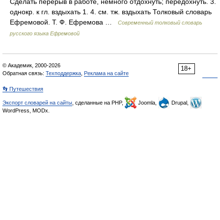
Сделать перерыв в работе, немного отдохнуть; передохнуть. 3.
однокр. к гл. вздыхать 1. 4. см. тж. вздыхать Толковый словарь
Ефремовой. Т. Ф. Ефремова …
Современный толковый словарь
русского языка Ефремовой
© Академик, 2000-2026
18+
Обратная связь:
Техподдержка
,
Реклама на сайте
👣 Путешествия
Экспорт словарей на сайты
, сделанные на PHP,
Joomla,
Drupal,
WordPress, MODx.