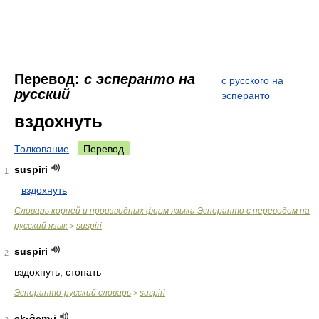
Перевод:
с эсперанто на
с русского на
русский
эсперанто
вздохнуть
Толкование
Перевод
suspiri
1
вздохнуть
Словарь корней и производных форм языка Эсперанто с переводом на
русский язык
suspiri
>
suspiri
2
вздохнуть; стонать
Эсперанто-русский словарь
suspiri
>
ek·ĝem·i