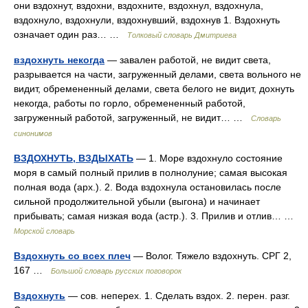
они вздохнут, вздохни, вздохните, вздохнул, вздохнула,
вздохнуло, вздохнули, вздохнувший, вздохнув 1. Вздохнуть
означает один раз… …
Толковый словарь Дмитриева
вздохнуть некогда
— завален работой, не видит света,
разрывается на части, загруженный делами, света вольного не
видит, обремененный делами, света белого не видит, дохнуть
некогда, работы по горло, обремененный работой,
загруженный работой, загруженный, не видит… …
Словарь
синонимов
ВЗДОХНУТЬ, ВЗДЫХАТЬ
— 1. Море вздохнуло состояние
моря в самый полный прилив в полнолуние; самая высокая
полная вода (арх.). 2. Вода вздохнула остановилась после
сильной продолжительной убыли (выгона) и начинает
прибывать; самая низкая вода (астр.). 3. Прилив и отлив… …
Морской словарь
Вздохнуть со всех плеч
— Волог. Тяжело вздохнуть. СРГ 2,
167 …
Большой словарь русских поговорок
Вздохнуть
— сов. неперех. 1. Сделать вздох. 2. перен. разг.