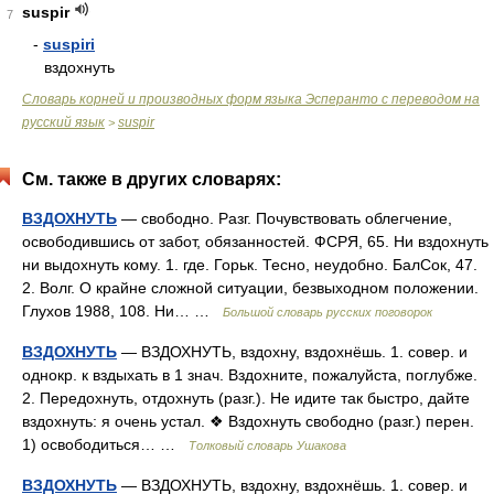
suspir
7
-
suspiri
вздохнуть
Словарь корней и производных форм языка Эсперанто с переводом на
русский язык
suspir
>
См. также в других словарях:
ВЗДОХНУТЬ
— свободно. Разг. Почувствовать облегчение,
освободившись от забот, обязанностей. ФСРЯ, 65. Ни вздохнуть
ни выдохнуть кому. 1. где. Горьк. Тесно, неудобно. БалСок, 47.
2. Волг. О крайне сложной ситуации, безвыходном положении.
Глухов 1988, 108. Ни… …
Большой словарь русских поговорок
ВЗДОХНУТЬ
— ВЗДОХНУТЬ, вздохну, вздохнёшь. 1. совер. и
однокр. к вздыхать в 1 знач. Вздохните, пожалуйста, поглубже.
2. Передохнуть, отдохнуть (разг.). Не идите так быстро, дайте
вздохнуть: я очень устал. ❖ Вздохнуть свободно (разг.) перен.
1) освободиться… …
Толковый словарь Ушакова
ВЗДОХНУТЬ
— ВЗДОХНУТЬ, вздохну, вздохнёшь. 1. совер. и