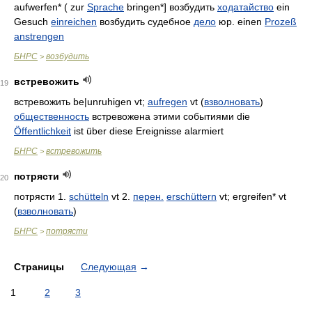
aufwerfen* ( zur
Sprache
bringen*] возбудить
ходатайство
ein
Gesuch
einreichen
возбудить судебное
дело
юр. einen
Prozeß
anstrengen
БНРС
возбудить
>
встревожить
19
встревожить be|unruhigen vt;
aufregen
vt (
взволновать
)
общественность
встревожена этими событиями die
Öffentlichkeit
ist über diese Ereignisse alarmiert
БНРС
встревожить
>
потрясти
20
потрясти 1.
schütteln
vt 2.
перен.
erschüttern
vt; ergreifen* vt
(
взволновать
)
БНРС
потрясти
>
Страницы
Следующая
→
1
2
3