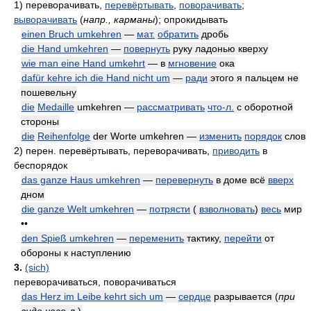
1)
переворачивать,
перевёртывать
,
поворачивать
;
выворачивать
(
напр., карманы
)
; опрокидывать
einen Bruch umkehren
—
мат.
обратить
дробь
die Hand umkehren
—
повернуть
руку ладонью кверху
wie man eine Hand umkehrt
— в
мгновение
ока
dafür kehre ich die Hand nicht um
—
ради
этого я пальцем не
пошевельну
die
Medaille
umkehren —
рассматривать
что-л.
с оборотной
стороны
die
Reihenfolge
der Worte umkehren —
изменить
порядок
слов
2)
перен. перевёртывать, переворачивать,
приводить
в
беспорядок
das ganze Haus umkehren
—
перевернуть
в доме всё
вверх
дном
die ganze Welt umkehren
—
потрясти
(
взволновать
)
весь
мир
••
den Spieß umkehren
—
переменить
тактику,
перейти
от
обороны к наступлению
3.
(sich)
переворачиваться, поворачиваться
das Herz im Leibe kehrt sich um
—
сердце
разрывается
(
при