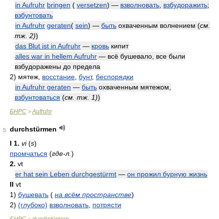
in Aufruhr
bringen
(
versetzen
) —
взволновать
,
взбудоражить
;
взбунтовать
in Aufruhr
geraten
(
sein
) —
быть
охваченным волнением
(
см.
тж. 2)
)
das Blut ist in Aufruhr
—
кровь
кипит
alles war in hellem Aufruhr
— всё бушевало, все были
взбудоражены до предела
2)
мятеж,
восстание
,
бунт
,
беспорядки
in Aufruhr geraten
—
быть
охваченным мятежом,
взбунтоваться
(
см. тж. 1)
)
БНРС
Aufruhr
>
durchstürmen
5
I
1.
vi
(
s
)
промчаться
(
где-л.
)
2.
vt
er hat sein Leben durchgestürmt
—
он прожил бурную жизнь
II
vt
1)
бушевать
(
на всём пространстве
)
2)
(глубоко)
взволновать
,
потрясти