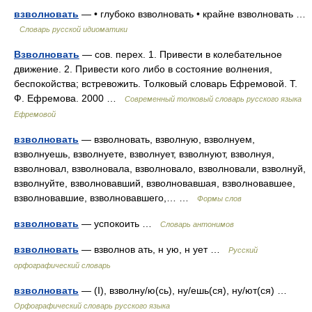
взволновать
— • глубоко взволновать • крайне взволновать …
Словарь русской идиоматики
Взволновать
— сов. перех. 1. Привести в колебательное
движение. 2. Привести кого либо в состояние волнения,
беспокойства; встревожить. Толковый словарь Ефремовой. Т.
Ф. Ефремова. 2000 …
Современный толковый словарь русского языка
Ефремовой
взволновать
— взволновать, взволную, взволнуем,
взволнуешь, взволнуете, взволнует, взволнуют, взволнуя,
взволновал, взволновала, взволновало, взволновали, взволнуй,
взволнуйте, взволновавший, взволновавшая, взволновавшее,
взволновавшие, взволновавшего,… …
Формы слов
взволновать
— успокоить …
Словарь антонимов
взволновать
— взволнов ать, н ую, н ует …
Русский
орфографический словарь
взволновать
— (I), взволну/ю(сь), ну/ешь(ся), ну/ют(ся) …
Орфографический словарь русского языка