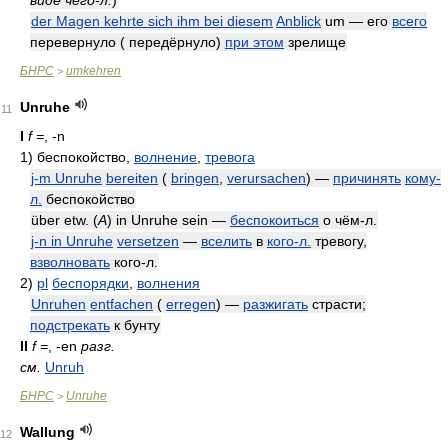
виде чего-л.
)
der Magen kehrte sich ihm bei diesem
Anblick
um — его
всего
перевернуло ( передёрнуло)
при этом
зрелище
БНРС
umkehren
>
Unruhe
11
I
f =
, -n
1)
беспокойство,
волнение
,
тревога
j-m Unruhe
bereiten
(
bringen
,
verursachen
) —
причинять
кому-
л.
беспокойство
über etw. (
A
) in Unruhe sein —
беспокоиться
о чём-л.
j-n in Unruhe
versetzen
—
вселить
в
кого-л.
тревогу,
взволновать
кого-л.
2)
pl
беспорядки
,
волнения
Unruhen
entfachen
(
erregen
) —
разжигать
страсти;
подстрекать
к бунту
II
f =
, -en
разг.
см.
Unruh
БНРС
Unruhe
>
Wallung
12