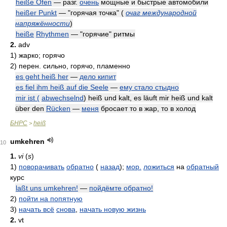
heiße Öfen
— разг.
очень
мощные и быстрые автомобили
heißer Punkt
— "горячая точка"
(
очаг международной
напряжённости
)
heiße
Rhythmen
— "горячие" ритмы
2.
adv
1)
жарко; горячо
2)
перен. сильно, горячо, пламенно
es geht heiß her
—
дело кипит
es fiel ihm heiß auf die Seele
—
ему стало стыдно
mir ist (
abwechselnd
) heiß und kalt, es läuft mir heiß und kalt
über den
Rücken
—
меня
бросает то в жар, то в холод
БНРС
heiß
>
umkehren
10
1.
vi
(
s
)
1)
поворачивать
обратно
(
назад
);
мор.
ложиться
на
обратный
курс
laßt uns umkehren!
—
пойдёмте обратно!
2)
пойти на попятную
3)
начать всё
снова
,
начать новую жизнь
2.
vt