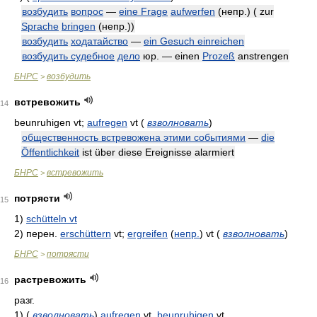
возбудить
вопрос
—
eine Frage
aufwerfen
(непр.)
( zur
Sprache
bringen
(непр.)
)
возбудить
ходатайство
—
ein Gesuch einreichen
возбудить судебное
дело
юр. — einen
Prozeß
anstrengen
БНРС
возбудить
>
встревожить
14
beunruhigen vt;
aufregen
vt
(
взволновать
)
общественность встревожена этими событиями
—
die
Öffentlichkeit
ist über diese Ereignisse alarmiert
БНРС
встревожить
>
потрясти
15
1)
schütteln vt
2)
перен.
erschüttern
vt;
ergreifen
(
непр.
)
vt
(
взволновать
)
БНРС
потрясти
>
растревожить
16
разг.
1)
(
взволновать
)
aufregen
vt,
beunruhigen
vt