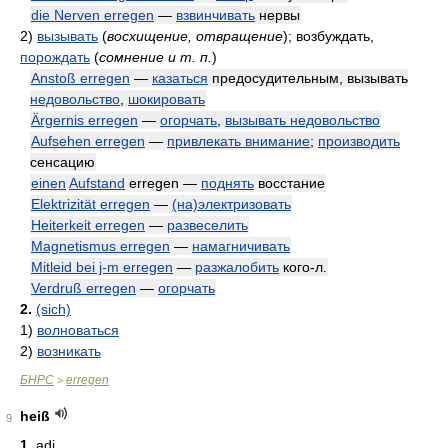
die Nerven erregen
—
взвинчивать
нервы
2)
вызывать
(
восхищение, отвращение
)
; возбуждать,
порождать
(
сомнение и т. п.
)
Anstoß erregen
—
казаться
предосудительным, вызывать
недовольство
,
шокировать
Ärgernis erregen
—
огорчать
,
вызывать недовольство
Aufsehen erregen
—
привлекать внимание
;
производить
сенсацию
einen
Aufstand
erregen —
поднять
восстание
Elektrizität erregen
—
(на)электризовать
Heiterkeit erregen
—
развеселить
Magnetismus erregen
—
намагничивать
Mitleid bei j-m erregen
—
разжалобить
кого-л.
Verdruß erregen
—
огорчать
2.
(sich)
1)
волноваться
2)
возникать
БНРС
erregen
>
heiß
9
1.
adj