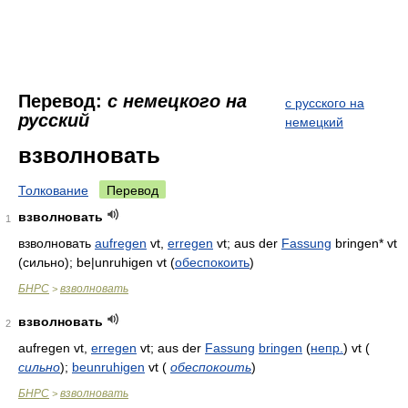
Перевод:
с немецкого на
с русского на
русский
немецкий
взволновать
Толкование
Перевод
взволновать
1
взволновать
aufregen
vt,
erregen
vt; aus der
Fassung
bringen* vt
(сильно); be|unruhigen vt (
обеспокоить
)
БНРС
взволновать
>
взволновать
2
aufregen vt,
erregen
vt; aus der
Fassung
bringen
(
непр.
)
vt
(
сильно
)
;
beunruhigen
vt
(
обеспокоить
)
БНРС
взволновать
>