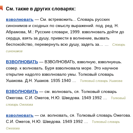
См. также в других словарях:
взволновать
— См. встревожить... Словарь русских
синонимов и сходных по смыслу выражений. под. ред. Н.
Абрамова, М.: Русские словари, 1999. взволновать дойти до
сердца, взять за душу, привести в волнение, вызвать
беспокойство, перевернуть всю душу, задеть за… …
Словарь
синонимов
ВЗВОЛНОВАТЬ
— ВЗВОЛНОВАТЬ, взволную, взволнуешь.
совер. к волновать. Буря взволновала море. Это научное
открытие надолго взволновало умы. Толковый словарь
Ушакова. Д.Н. Ушаков. 1935 1940 …
Толковый словарь Ушакова
ВЗВОЛНОВАТЬ
— см. волновать, ся. Толковый словарь
Ожегова. С.И. Ожегов, Н.Ю. Шведова. 1949 1992 …
Толковый
словарь Ожегова
взволновать
— см. волновать, ся. Толковый словарь Ожегова.
С.И. Ожегов, Н.Ю. Шведова. 1949 1992 …
Толковый словарь
Ожегова