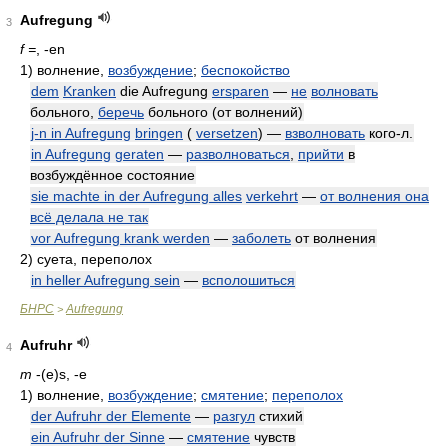
Aufregung
3
f =
, -en
1)
волнение,
возбуждение
;
беспокойство
dem
Kranken
die Aufregung
ersparen
—
не
волновать
больного,
беречь
больного (от волнений)
j-n in Aufregung
bringen
(
versetzen
) —
взволновать
кого-л.
in Aufregung
geraten
—
разволноваться
,
прийти
в
возбуждённое состояние
sie machte in der Aufregung alles
verkehrt
—
от волнения она
всё делала не так
vor Aufregung krank werden
—
заболеть
от волнения
2)
суета, переполох
in heller Aufregung sein
—
всполошиться
БНРС
Aufregung
>
Aufruhr
4
m
-(e)s, -e
1)
волнение,
возбуждение
;
смятение
;
переполох
der Aufruhr der Elemente
—
разгул
стихий
ein Aufruhr der Sinne
—
смятение
чувств