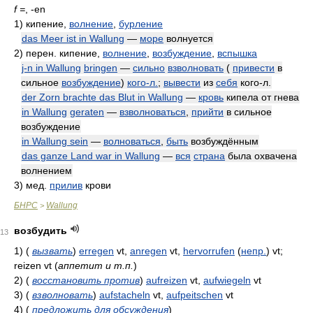
f =
, -en
1)
кипение,
волнение
,
бурление
das Meer ist in Wallung
—
море
волнуется
2)
перен. кипение,
волнение
,
возбуждение
,
вспышка
j-n in Wallung
bringen
—
сильно
взволновать
(
привести
в
сильное
возбуждение
)
кого-л.
;
вывести
из
себя
кого-л.
der Zorn brachte das Blut in Wallung
—
кровь
кипела от гнева
in Wallung
geraten
—
взволноваться
,
прийти
в сильное
возбуждение
in Wallung sein
—
волноваться
,
быть
возбуждённым
das ganze Land war in Wallung
—
вся
страна
была охвачена
волнением
3)
мед.
прилив
крови
БНРС
Wallung
>
возбудить
13
1)
(
вызвать
)
erregen
vt,
anregen
vt,
hervorrufen
(
непр.
)
vt;
reizen vt
(
аппетит и т.п.
)
2)
(
восстановить против
)
aufreizen
vt,
aufwiegeln
vt
3)
(
взволновать
)
aufstacheln
vt,
aufpeitschen
vt
4)
(
предложить для обсуждения
)