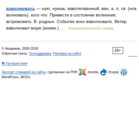
взволновать
— ную, нуешь; взволнованный; ван, а, о; св. (нсв.
волновать). кого что. Привести в состояние волнения;
встревожить. В. родных. Событие всех взволновало. Ветер
взволновал море (книжн.) …
Энциклопедический словарь
© Академик, 2000-2026
18+
Обратная связь:
Техподдержка
,
Реклама на сайте
👣 Путешествия
Экспорт словарей на сайты
, сделанные на PHP,
Joomla,
Drupal,
WordPress, MODx.