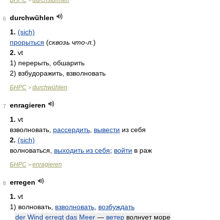
БНРС
durchstürmen
>
durchwühlen
6
1.
(sich)
прорыться
(
сквозь что-л.
)
2.
vt
1)
перерыть, обшарить
2)
взбудоражить, взволновать
БНРС
durchwühlen
>
enragieren
7
1.
vt
взволновать,
рассердить
,
вывести
из себя
2.
(sich)
волноваться,
выходить из себя
;
войти
в раж
БНРС
enragieren
>
erregen
8
1.
vt
1)
волновать,
взволновать
,
возбуждать
der Wind erregt das Meer
—
ветер
волнует море