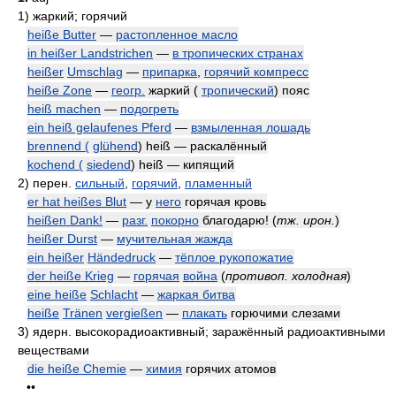
1)
жаркий; горячий
heiße Butter
—
растопленное масло
in heißer Landstrichen
—
в тропических странах
heißer
Umschlag
—
припарка
,
горячий компресс
heiße Zone
—
геогр.
жаркий (
тропический
) пояс
heiß machen
—
подогреть
ein heiß gelaufenes Pferd
—
взмыленная лошадь
brennend (
glühend
) heiß — раскалённый
kochend (
siedend
) heiß — кипящий
2)
перен.
сильный
,
горячий
,
пламенный
er hat heißes Blut
— у
него
горячая кровь
heißen Dank!
—
разг.
покорно
благодарю!
(
тж. ирон.
)
heißer Durst
—
мучительная жажда
ein heißer
Händedruck
—
тёплое рукопожатие
der heiße Krieg
—
горячая
война
(
противоп. холодная
)
eine heiße
Schlacht
—
жаркая битва
heiße
Tränen
vergießen
—
плакать
горючими слезами
3)
ядерн. высокорадиоактивный; заражённый радиоактивными
веществами
die heiße Chemie
—
химия
горячих атомов
••