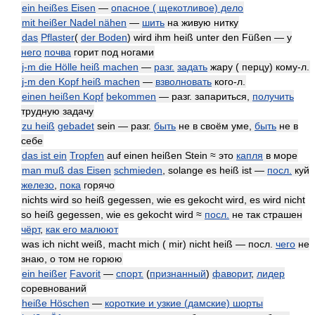
ein heißes Eisen
—
опасное ( щекотливое) дело
mit heißer Nadel nähen
—
шить
на живую нитку
das
Pflaster
(
der Boden
) wird ihm heiß unter den Füßen — у
него
почва
горит под ногами
j-m die Hölle heiß machen
—
разг.
задать
жару ( перцу) кому-л.
j-m den Kopf heiß machen
—
взволновать
кого-л.
einen heißen Kopf
bekommen
— разг. запариться,
получить
трудную задачу
zu heiß
gebadet
sein — разг.
быть
не в своём уме,
быть
не в
себе
das ist ein
Tropfen
auf einen heißen Stein ≈ это
капля
в море
man muß das Eisen
schmieden
, solange es heiß ist —
посл.
куй
железо
,
пока
горячо
nichts wird so heiß gegessen, wie es gekocht wird, es wird nicht
so heiß gegessen, wie es gekocht wird ≈
посл.
не так страшен
чёрт
,
как его малюют
was ich nicht weiß, macht mich ( mir) nicht heiß — посл.
чего
не
знаю, о том не горюю
ein heißer
Favorit
—
спорт.
(
признанный
)
фаворит
,
лидер
соревнований
heiße Höschen
—
короткие и узкие (дамские) шорты