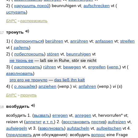
2)
(
нарушить покой
)
beunruhigen vt;
aufschrecken
vt
(
испугать
)
БНРС
растревожить
>
тронуть
17
1)
(
дотронуться
)
berühren
vt,
anrühren
vt;
anfassen
vt;
streifen
vt
(
задеть
)
2)
(
побеспокоить
)
stören
vt,
beunruhigen
vt
не тронь ее
— laß sie in Ruhe, stör sie nicht
3)
(
растрогать
)
rühren
vt;
bewegen
vt,
ergreifen
(
непр.
)
vt
(
взволновать
)
это его не тронуло
—
das ließ ihn kalt
4)
(
о лошадях
)
anziehen
(непр.)
vi;
anfahren
(непр.)
vi
(
s
)
БНРС
тронуть
>
возбудить
18
возбудить 1. (
вызвать
)
erregen
vt,
anregen
vt, hervorrufen* vt;
reizen vt (
аппетит
и т. п.
) 2. (
восстановить
против
)
aufreizen
vt,
aufwiegeln
vt 3. (
взволновать
)
aufstacheln
vt,
aufpeitschen
vt 4.
(
предложить
для обсуждения): возбудить
вопрос
eine Frage