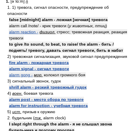
1.
[əʹlɑ:m]
n
1. 1) тревога, сигнал опасности, предупреждение об
опасности
false [midnight] alarm - ложная [ночная] тревога
alarm call /note/ - крик тревоги (
у животных, птиц
)
alarm reaction -
физиол.
стресс; тревожная реакция, реакция
тревоги
to give /to sound, to beat, to raise/ the alarm - бить /
поднять/ тревогу, давать сигнал тревоги, бить в набат
2) тревожная сигнализация, звуковой сигнал предупреждения
fire alarm - пожарная тревога
alarm signal - сигнал тревоги
alarm gong -
мор.
колокол громкого боя
3) сигнальный звонок, гудок
shrill alarm - резкий тревожный гудок
4)
воен.
боевая тревога
alarm post - место сбора по тревоге
alarm for instruction - учебная тревога
5)
ист.
призыв к оружию
2. будильник (
тж.
alarm clock)
I slept right through the alarm - я не слышал звона
будильника и поэтому проспал