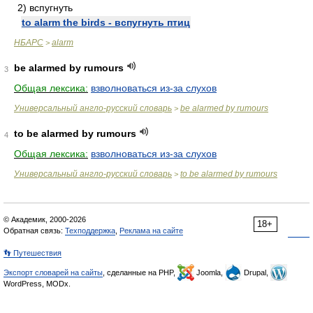
2) вспугнуть
to alarm the birds - вспугнуть птиц
НБАРС
alarm
>
be alarmed by rumours
3
Общая лексика:
взволноваться из-за слухов
Универсальный англо-русский словарь
be alarmed by rumours
>
to be alarmed by rumours
4
Общая лексика:
взволноваться из-за слухов
Универсальный англо-русский словарь
to be alarmed by rumours
>
© Академик, 2000-2026
18+
Обратная связь:
Техподдержка
,
Реклама на сайте
👣 Путешествия
Экспорт словарей на сайты
, сделанные на PHP,
Joomla,
Drupal,
WordPress, MODx.