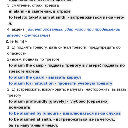
3. смятение, страх; тревога
in alarm - в смятении, в страхе
to feel /to take/ alarm at smth. - встревожиться из-за чего-
л.
4. акцент (
акцентированный удар ногой при продвижении
вперёд - фехтование
)
2.
[əʹlɑ:m]
v
1. 1) поднять тревогу, дать сигнал тревоги; предупредить об
опасности
2)
воен.
поднять по тревоге
to alarm the camp - поднять тревогу в лагере; поднять по
тревоге лагерь
to alarm the guard - вызвать караул
to alarm for instruction - провести учебную тревогу
2. 1) встревожить, взволновать; напугать; насторожить; вызвать
тревогу
to alarm profoundly [gravely] - глубоко [серьёзно]
волновать
to be alarmed by rumours - взволноваться из-за слухов
to be alarmed at smth. - встревожиться из-за чего-л.,
быть напуганным чем-л.