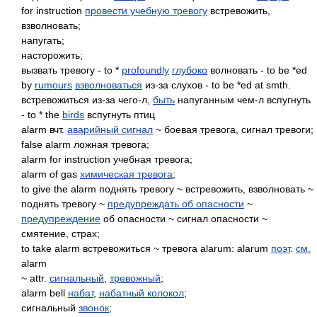
for instruction
провести учебную тревогу
встревожить,
взволновать;
напугать;
насторожить;
вызвать тревогу - to *
profoundly
глубоко
волновать - to be *ed
by
rumours
взволноваться
из-за слухов - to be *ed at smth.
встревожиться из-за чего-л,
быть
напуганным чем-л вспугнуть
- to * the
birds
вспугнуть птиц
alarm вчт.
аварийный сигнал
~ боевая тревога, сигнал тревоги;
false alarm ложная тревога;
alarm for instruction учебная тревога;
alarm of gas
химическая тревога
;
to give the alarm поднять тревогу ~ встревожить, взволновать ~
поднять тревогу ~
предупреждать об опасности
~
предупреждение
об опасности ~ сигнал опасности ~
смятение, страх;
to take alarm встревожиться ~ тревога alarum: alarum
поэт
.
см.
alarm
~ attr.
сигнальный
,
тревожный
;
alarm bell
набат
,
набатный колокол
;
сигнальный
звонок
;