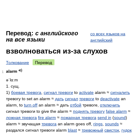
Перевод:
с английского
со всех языков на
на все языки
английский
взволноваться из-за слухов
Толкование
Перевод
alarm
1
əˈlɑ:m
1. сущ.
1)
боевая тревога
,
сигнал тревоги
to
activate
alarm ≈
сигналить
тревогу to set an alarm ≈
дать
сигнал
тревоги
to
deactivate
an
alarm, to
turn off
an alarm ≈ дать
отбой
тревоге,
отключить
сигнал тревоги to give the alarm ≈
поднять тревогу
false alarm
≈
ложная тревога
fire alarm
≈
пожарная тревога
send in
(
sound
)
alarm ≈ звучащая
тревога
an alarm goes off,
rings
,
sounds
≈
раздался сигнал тревоги alarm
blast
≈
тревожный
свисток
,
гудок