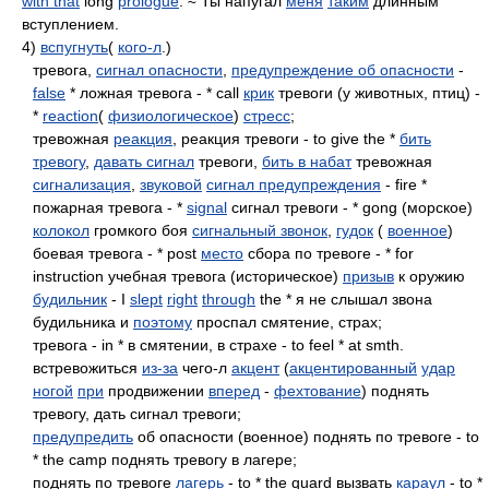
with that
long
prologue
. ≈ Ты напугал
меня
таким
длинным
вступлением.
4)
вспугнуть
(
кого-л
.)
тревога,
сигнал опасности
,
предупреждение об опасности
-
false
* ложная тревога - * call
крик
тревоги (у животных, птиц) -
*
reaction
(
физиологическое
)
стресс
;
тревожная
реакция
, реакция тревоги - to give the *
бить
тревогу
,
давать сигнал
тревоги,
бить в набат
тревожная
сигнализация
,
звуковой
сигнал предупреждения
- fire *
пожарная тревога - *
signal
сигнал тревоги - * gong (морское)
колокол
громкого боя
сигнальный звонок
,
гудок
(
военное
)
боевая тревога - * post
место
сбора по тревоге - * for
instruction учебная тревога (историческое)
призыв
к оружию
будильник
- I
slept
right
through
the * я не слышал звона
будильника и
поэтому
проспал смятение, страх;
тревога - in * в смятении, в страхе - to feel * at smth.
встревожиться
из-за
чего-л
акцент
(
акцентированный
удар
ногой
при
продвижении
вперед
-
фехтование
) поднять
тревогу, дать сигнал тревоги;
предупредить
об опасности (военное) поднять по тревоге - to
* the camp поднять тревогу в лагере;
поднять по тревоге
лагерь
- to * the quard вызвать
караул
- to *