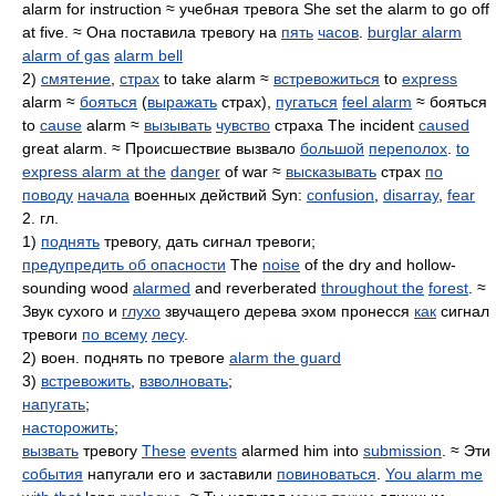
alarm for instruction ≈ учебная тревога She set the alarm to go off
at five. ≈ Она поставила тревогу на
пять
часов
.
burglar alarm
alarm of gas
alarm bell
2)
смятение
,
страх
to take alarm ≈
встревожиться
to
express
alarm ≈
бояться
(
выражать
страх),
пугаться
feel alarm
≈ бояться
to
cause
alarm ≈
вызывать
чувство
страха The incident
caused
great alarm. ≈ Происшествие вызвало
большой
переполох
.
to
express alarm at the
danger
of war ≈
высказывать
страх
по
поводу
начала
военных действий Syn:
confusion
,
disarray
,
fear
2. гл.
1)
поднять
тревогу, дать сигнал тревоги;
предупредить об опасности
The
noise
of the dry and hollow-
sounding wood
alarmed
and reverberated
throughout the
forest
. ≈
Звук сухого и
глухо
звучащего дерева эхом пронесся
как
сигнал
тревоги
по всему
лесу
.
2) воен. поднять по тревоге
alarm the guard
3)
встревожить
,
взволновать
;
напугать
;
насторожить
;
вызвать
тревогу
These
events
alarmed him into
submission
. ≈ Эти
события
напугали его и заставили
повиноваться
.
You alarm me