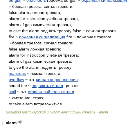
burglar
~
опасность
грабежа burglar ~
охранная сигнализация
~ боевая тревога, сигнал тревоги;
false alarm ложная тревога;
alarm for instruction учебная тревога;
alarm of gas химическая тревога;
to give the alarm поднять тревогу false ~ ложная тревога
fire ~
пожарная сигнализация
fire ~ пожарная тревога
~ боевая тревога, сигнал тревоги;
false alarm ложная тревога;
alarm for instruction учебная тревога;
alarm of gas химическая тревога;
to give the alarm поднять тревогу
malicious
~ ложная тревога
overflow
~ вчт.
сигнал переполнения
sound the ~
подавать сигнал
тревоги
stall
~ вчт.
сторожевой стоп-сигнал
~ смятение, страх;
to take alarm встревожиться
Большой англо-русский и русско-английский словарь
alarm
>
alarm
2