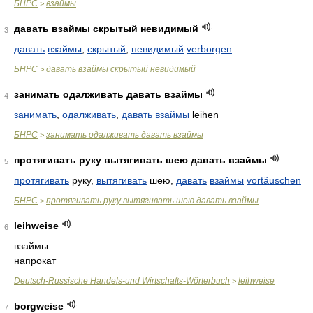
БНРС
взаймы
>
давать взаймы скрытый невидимый
3
давать
взаймы
,
скрытый
,
невидимый
verborgen
БНРС
давать взаймы скрытый невидимый
>
занимать одалживать давать взаймы
4
занимать
,
одалживать
,
давать
взаймы
leihen
БНРС
занимать одалживать давать взаймы
>
протягивать руку вытягивать шею давать взаймы
5
протягивать
руку,
вытягивать
шею,
давать
взаймы
vortäuschen
БНРС
протягивать руку вытягивать шею давать взаймы
>
leihweise
6
взаймы
напрокат
Deutsch-Russische Handels-und Wirtschafts-Wörterbuch
leihweise
>
borgweise
7