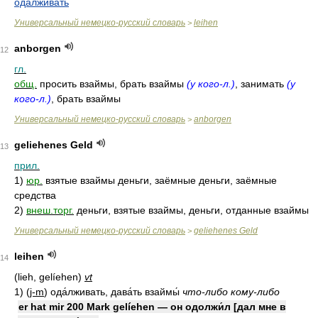
одалживать
Универсальный немецко-русский словарь
leihen
>
anborgen
12
гл.
общ.
просить взаймы, брать взаймы
(у кого-л.)
, занимать
(у
кого-л.)
, брать взаймы
Универсальный немецко-русский словарь
anborgen
>
geliehenes Geld
13
прил.
1)
юр.
взятые взаймы деньги, заёмные деньги, заёмные
средства
2)
внеш.торг.
деньги, взятые взаймы, деньги, отданные взаймы
Универсальный немецко-русский словарь
geliehenes Geld
>
leihen
14
(lieh, gelíehen)
vt
1)
(
j-m
)
ода́лживать, дава́ть взаймы́
что-либо кому-либо
er hat mir 200 Mark gelíehen — он одолжи́л [дал мне в