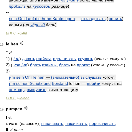
инфляции или в надежде
получить
дополнительную
прибыль
на
курсовой
разнице
)
••
sein Geld auf die hohe Kante legen
—
откладывать
(
копить
)
деньги
(
на
чёрный
день
)
БНРС
Geld
>
leihen
18
* vt
1)
(
j-m
)
давать
взаймы
,
одалживать
,
ссужать
(
что-л. кому-л.
)
2)
(
von j-m
)
брать
взаймы
,
брать
на
прокат
(
что-л. у кого-л.
)
3)
j-m sein Ohr leihen
—
(внимательно)
выслушать
кого-л.
j-m seinen Schutz und
Beistand
leihen —
прийти
кому-л. на
помощь
;
выступить
в чью-л. защиту
БНРС
leihen
>
pumpen
19
I
vt
качать (насосом);
выкачивать
;
накачивать
;
перекачивать
II
vt разг.