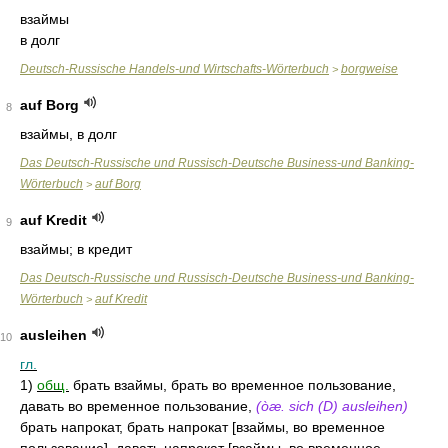
взаймы
в долг
Deutsch-Russische Handels-und Wirtschafts-Wörterbuch
borgweise
>
auf Borg
8
взаймы, в долг
Das Deutsch-Russische und Russisch-Deutsche Business-und Banking-
Wörterbuch
auf Borg
>
auf Kredit
9
взаймы; в кредит
Das Deutsch-Russische und Russisch-Deutsche Business-und Banking-
Wörterbuch
auf Kredit
>
ausleihen
10
гл.
1)
общ.
брать взаймы, брать во временное пользование,
давать во временное пользование,
(òæ. sich (D) ausleihen)
брать напрокат, брать напрокат [взаймы, во временное