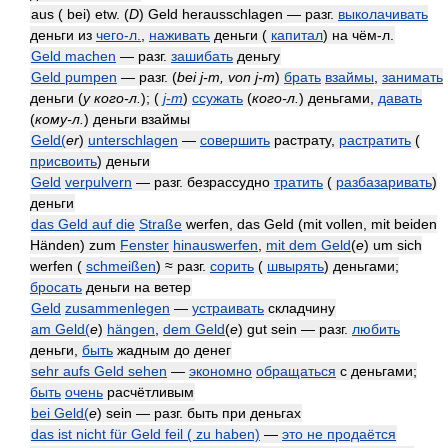
aus ( bei) etw. (
D
) Geld herausschlagen — разг.
выколачивать
деньги из
чего-л.
,
наживать
деньги (
капитал
) на чём-л.
Geld machen
— разг.
зашибать
деньгу
Geld pumpen
— разг.
(
bei j-m, von j-m
)
брать
взаймы
,
занимать
деньги
(
у кого-л.
)
;
(
j-m
)
ссужать
(
кого-л.
)
деньгами,
давать
(
кому-л.
)
деньги взаймы
Geld(
er
)
unterschlagen
—
совершить
растрату,
растратить
(
присвоить
) деньги
Geld
verpulvern
— разг. безрассудно
тратить
(
разбазаривать
)
деньги
das Geld auf die
Straße
werfen, das Geld (mit vollen, mit beiden
Händen) zum
Fenster
hinauswerfen
,
mit dem Geld
(
e
) um sich
werfen (
schmeißen
) ≈ разг.
сорить
(
швырять
) деньгами;
бросать
деньги на ветер
Geld
zusammenlegen
—
устраивать
складчину
am Geld(
e
)
hängen
,
dem Geld
(
e
) gut sein — разг.
любить
деньги,
быть
жадным до денег
sehr aufs Geld sehen
—
экономно
обращаться
с деньгами;
быть
очень
расчётливым
bei Geld(
e
) sein — разг. быть при деньгах
das ist nicht für Geld feil ( zu haben)
—
это не продаётся