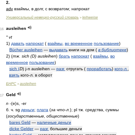
2.
adv
взаймы, в долг, с возвратом; напрокат
Универсальный немецко-русский словарь
leihweise
>
ausleihen
16
* vt
1)
давать
напрокат
(
взаймы
,
во временное
пользование
)
Bücher ausleihen
—
выдавать
книги на дом
(
в библиотеке
)
2)
(
тж. sich (D) ausleihen
)
брать
напрокат
(
взаймы
,
во
временное
пользование
)
sich (
D
) j-n ausleihen —
разг.
отругать (
проработать
)
кого-л.
,
взять
кого-л. в оборот
БНРС
ausleihen
>
Geld
17
n
-(e)s, -er
б. ч. sg
деньги
;
плата
(
за что-л.
)
; pl тж. средства, суммы
(
государственные, общественные
)
bares Geld
—
наличные деньги
dicke Gelder
—
разг.
большие деньги