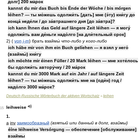
долг] 200 ма́рок
kannst du mir das Buch bis Énde der Wóche / bis mórgen
léihen? — ты мо́жешь одолжи́ть [дать] мне (э́ту) кни́гу до
конца́ неде́ли / до за́втрашнего дня [до за́втра]?
ich kann Íhnen das Geld auf längere Zeit léihen — я могу́
одолжи́ть вам де́ньги надо́лго [на дли́тельный срок]
2)
(
von
j-m
)
брать взаймы́
что-либо у кого-либо
ich hábe mir von ihm ein Buch gelíehen — я взял у него́
(взаймы́) кни́гу
ich möchte mir éinen Füller / 20 Mark léihen — мне хоте́лось
бы одолжи́ть автору́чку / 20 ма́рок
kannst du mir 3000 Mark auf ein Jahr / auf längere Zeit
léihen? — ты мо́жешь одолжи́ть мне на (оди́н) год /
надо́лго 3000 ма́рок?
Deutsch-Russische Wörterbuch der aktiven Wortschatz
leihen
>
leihweise
15
1.
a
inv
заимообразный
(взятый или данный в долг, взаймы)
éíne léíhweise Versórgung — обеспечение [обслуживание]
взаймы