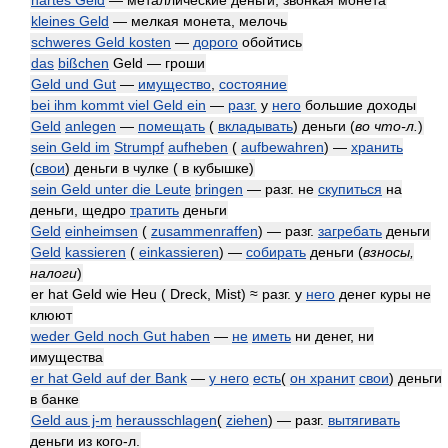
hartes Geld
— металлические деньги, звонкая монета
kleines Geld
— мелкая монета, мелочь
schweres Geld kosten
—
дорого
обойтись
das
bißchen
Geld — гроши
Geld und Gut
—
имущество
,
состояние
bei ihm kommt viel Geld ein
—
разг.
у
него
большие доходы
Geld
anlegen
—
помещать
(
вкладывать
) деньги
(
во что-л.
)
sein Geld im
Strumpf
aufheben
(
aufbewahren
) —
хранить
(
свои
) деньги в чулке ( в кубышке)
sein Geld unter die Leute
bringen
— разг. не
скупиться
на
деньги, щедро
тратить
деньги
Geld
einheimsen
(
zusammenraffen
) — разг.
загребать
деньги
Geld
kassieren
(
einkassieren
) —
собирать
деньги
(
взносы,
налоги
)
er hat Geld wie Heu ( Dreck, Mist) ≈ разг. у
него
денег куры не
клюют
weder Geld noch Gut haben
—
не
иметь
ни денег, ни
имущества
er hat Geld auf der Bank
—
у него
есть
(
он хранит
свои
) деньги
в банке
Geld aus j-m
herausschlagen
(
ziehen
) — разг.
вытягивать
деньги из кого-л.