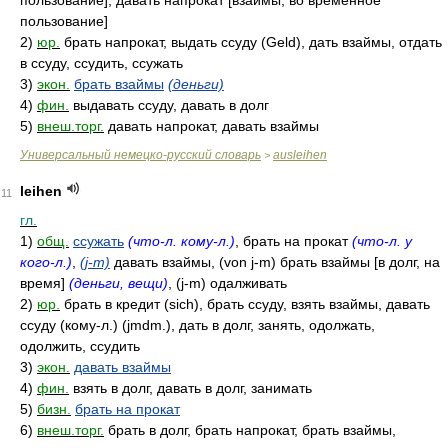
пользование], давать напрокат [взаймы, во временное
пользование]
2)
юр.
брать напрокат, выдать ссуду (Geld), дать взаймы, отдать
в ссуду, ссудить, ссужать
3)
экон.
брaть взаймы
(деньги)
4)
фин.
выдавать ссуду, давать в долг
5)
внеш.торг.
давать напрокат, давать взаймы
Универсальный немецко-русский словарь
ausleihen
>
leihen
11
гл.
1)
общ.
ссужать
(что-л. кому-л.)
, брать на прокат
(что-л. у
кого-л.)
,
(j-m)
давать взаймы, (von j-m) брать взаймы [в долг, на
время]
(деньги, вещи)
, (j-m) одалживать
2)
юр.
брать в кредит (sich), брать ссуду, взять взаймы, давать
ссуду (кому-л.) (jmdm.), дать в долг, занять, одолжать,
одолжить, ссудить
3)
экон.
давать взаймы
4)
фин.
взять в долг, давать в долг, занимать
5)
бизн.
брать на прокат
6)
внеш.торг.
брать в долг, брать напрокат, брать взаймы,