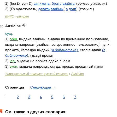
1)
(
bei D, von D
)
занимать
,
брать
взаймы
(
деньги у кого-л.
)
2)
(
D
)
одалживать,
давать
взаймы
(
в
долг
)
(
кому-л.
)
БНРС
pumpen
>
Ausleihe
20
сущ.
1)
общ.
выдача взаймы, выдача во временное пользование,
выдача напрокат [взаймы, во временное пользование], пункт
проката, кафедра выдачи
(в библиотеке)
, стол выдачи
(в
библиотеке)
, (тк.sg) прокат
2)
юр.
выдача на прокат, сдача внаём
3)
экон.
выдача напрокат, ссуда, прокат, прокатный пункт
Универсальный немецко-русский словарь
Ausleihe
>
Страницы
Следующая
→
1
2
3
4
5
6
7
См. также в других словарях: