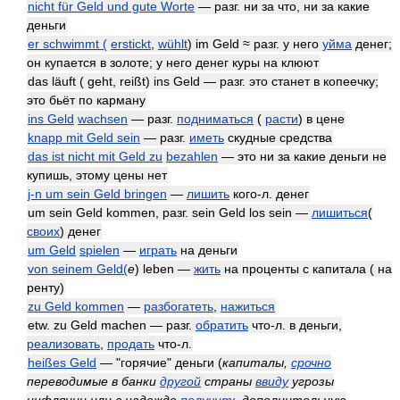
nicht für Geld und gute Worte
— разг. ни за что, ни за какие
деньги
er schwimmt (
erstickt
,
wühlt
) im Geld ≈ разг. у него
уйма
денег;
он купается в золоте; у него денег куры на клюют
das läuft ( geht, reißt) ins Geld — разг. это станет в копеечку;
это бьёт по карману
ins Geld
wachsen
— разг.
подниматься
(
расти
) в цене
knapp mit Geld sein
— разг.
иметь
скудные средства
das ist nicht mit Geld zu
bezahlen
— это ни за какие деньги не
купишь, этому цены нет
j-n um sein Geld bringen
—
лишить
кого-л. денег
um sein Geld kommen, разг. sein Geld los sein —
лишиться
(
своих
) денег
um Geld
spielen
—
играть
на деньги
von seinem Geld(
e
) leben —
жить
на проценты с капитала ( на
ренту)
zu Geld kommen
—
разбогатеть
,
нажиться
etw. zu Geld machen — разг.
обратить
что-л. в деньги,
реализовать
,
продать
что-л.
heißes Geld
— "горячие" деньги
(
капиталы,
срочно
переводимые в банки
другой
страны
ввиду
угрозы