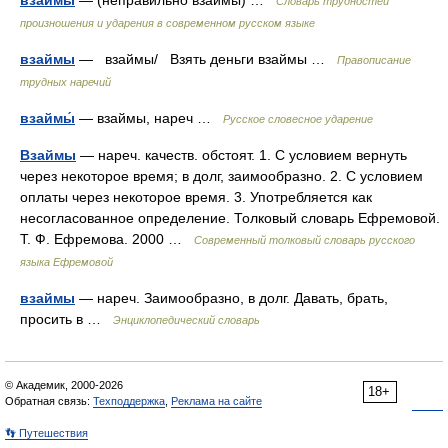
взаймы
— (неправильно взаймы) …
Словарь трудностей
произношения и ударения в современном русском языке
взаймы
— взаймы/ Взять деньги взаймы …
Правописание
трудных наречий
взаймы́
— взаймы, нареч …
Русское словесное ударение
Взаймы
— нареч. качеств. обстоят. 1. С условием вернуть
через некоторое время; в долг, заимообразно. 2. С условием
оплаты через некоторое время. 3. Употребляется как
несогласованное определение. Толковый словарь Ефремовой.
Т. Ф. Ефремова. 2000 …
Современный толковый словарь русского
языка Ефремовой
взаймы
— нареч. Заимообразно, в долг. Давать, брать,
просить в …
Энциклопедический словарь
© Академик, 2000-2026
18+
Обратная связь:
Техподдержка
,
Реклама на сайте
👣 Путешествия