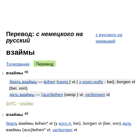
Перевод:
с немецкого на
с русского на
русский
немецкий
взаймы
Толкование
Перевод
взаймы
1
брать взаймы
—
leihen
(
непр.
)
vt
(
у кого-либо
- bei), borgen vt
(bei, von)
дать взаймы
—
(aus)leihen
(непр.)
vt,
verborgen
vt
БНРС
взаймы
>
взаймы
2
брать
взаймы leihen* vt (у
кого-л.
bei), borgen vt (bei, von)
дать
взаймы (aus)leihen* vt,
verborgen
vt