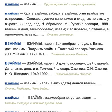
взаймы
— взаймы …
Орфографический словарь-справочник
взаймы
— брать взаймы, забирать взаймы, огня взаймы не
выпросишь.. Словарь русских синонимов и сходных по смыслу
выражений. под. ред. Н. Абрамова, М.: Русские словари, 1999.
взаймы в долг, заимообразно, взаём; с возвратом, с отдачей, в
одолжение, взаем,… …
Словарь синонимов
ВЗАЙМЫ
— ВЗАЙМЫ, нареч. Заимообразно, в долг. Взять,
дать взаймы. Получить взаймы. Толковый словарь Ушакова.
Д.Н. Ушаков. 1935 1940 …
Толковый словарь Ушакова
ВЗАЙМЫ
— ВЗАЙМЫ, нареч. В долг, с последующей отдачей.
Дать, взять деньги в. Толковый словарь Ожегова. С.И. Ожегов,
Н.Ю. Шведова. 1949 1992 …
Толковый словарь Ожегова
взаймы
— взаймы/, нареч. Взять (дать) деньги взаймы …
Слитно. Раздельно. Через дефис.
взаймы
— ВЗАЙМЫ, заимообразно, устар. взаем …
Словарь-тезаурус синонимов русской речи