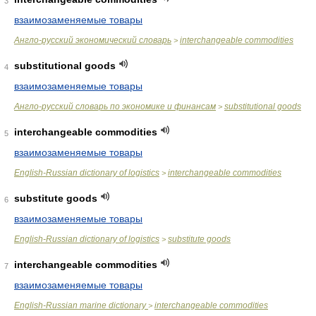
3
взаимозаменяемые товары
Англо-русский экономический словарь
interchangeable commodities
>
substitutional goods
4
взаимозаменяемые товары
Англо-русский словарь по экономике и финансам
substitutional goods
>
interchangeable commodities
5
взаимозаменяемые товары
English-Russian dictionary of logistics
interchangeable commodities
>
substitute goods
6
взаимозаменяемые товары
English-Russian dictionary of logistics
substitute goods
>
interchangeable commodities
7
взаимозаменяемые товары
English-Russian marine dictionary
interchangeable commodities
>