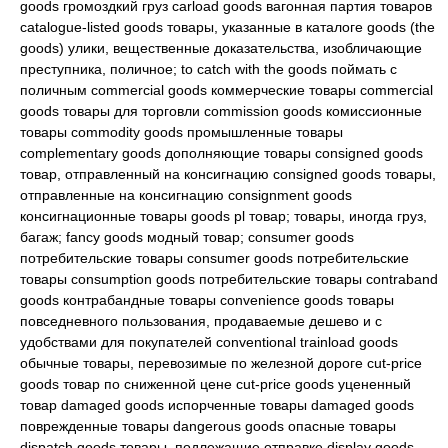
goods громоздкий груз carload goods вагонная партия товаров
catalogue-listed goods товары, указанные в каталоге goods (the
goods) улики, вещественные доказательства, изобличающие
преступника, поличное; to catch with the goods поймать с
поличным commercial goods коммерческие товары commercial
goods товары для торговли commission goods комиссионные
товары commodity goods промышленные товары
complementary goods дополняющие товары consigned goods
товар, отправленный на консигнацию consigned goods товары,
отправленные на консигнацию consignment goods
консигнационные товары goods pl товар; товары, иногда груз,
багаж; fancy goods модный товар; consumer goods
потребительские товары consumer goods потребительские
товары consumption goods потребительские товары contraband
goods контрабандные товары convenience goods товары
повседневного пользования, продаваемые дешево и с
удобствами для покупателей conventional trainload goods
обычные товары, перевозимые по железной дороге cut-price
goods товар по сниженной цене cut-price goods уцененный
товар damaged goods испорченные товары damaged goods
поврежденные товары dangerous goods опасные товары
dispatch goods товары, подлежащие отправке display goods