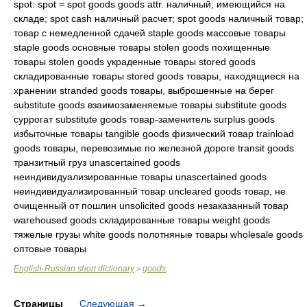
spot: spot = spot goods goods attr. наличный; имеющийся на
складе; spot cash наличный расчет; spot goods наличный товар;
товар с немедленной сдачей staple goods массовые товары
staple goods основные товары stolen goods похищенные
товары stolen goods украденные товары stored goods
складированные товары stored goods товары, находящиеся на
хранении stranded goods товары, выброшенные на берег
substitute goods взаимозаменяемые товары substitute goods
суррогат substitute goods товар-заменитель surplus goods
избыточные товары tangible goods физический товар trainload
goods товары, перевозимые по железной дороге transit goods
транзитный груз unascertained goods
неиндивидуализированные товары unascertained goods
неиндивидуализированный товар uncleared goods товар, не
очищенный от пошлин unsolicited goods незаказанный товар
warehoused goods складированные товары weight goods
тяжелые грузы white goods полотняные товары wholesale goods
оптовые товары
English-Russian short dictionary
goods
>
Страницы
Следующая
→