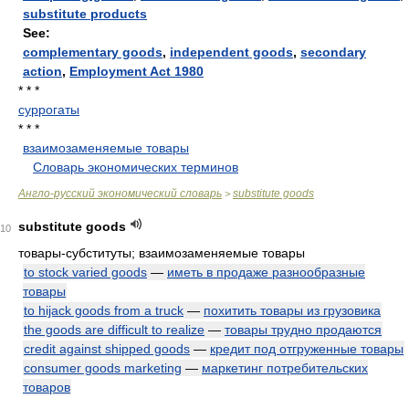
substitute products
See:
complementary goods
,
independent goods
,
secondary
action
,
Employment Act 1980
* * *
суррогаты
* * *
взаимозаменяемые товары
.
.
Словарь экономических терминов
.
Англо-русский экономический словарь
substitute goods
>
substitute goods
10
товары-субституты; взаимозаменяемые товары
to stock varied goods
—
иметь в продаже разнообразные
товары
to hijack goods from a truck
—
похитить товары из грузовика
the goods are difficult to realize
—
товары трудно продаются
credit against shipped goods
—
кредит под отгруженные товары
consumer goods marketing
—
маркетинг потребительских
товаров