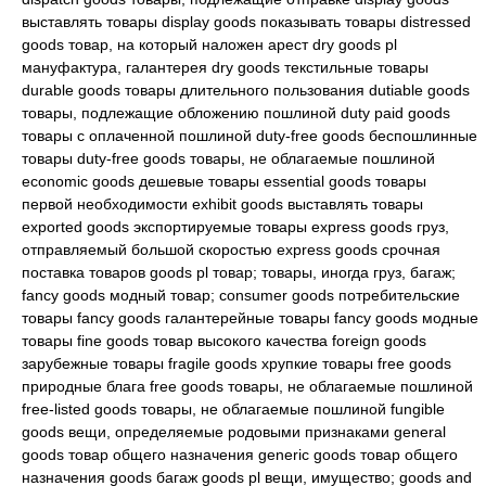
выставлять товары display goods показывать товары distressed
goods товар, на который наложен арест dry goods pl
мануфактура, галантерея dry goods текстильные товары
durable goods товары длительного пользования dutiable goods
товары, подлежащие обложению пошлиной duty paid goods
товары с оплаченной пошлиной duty-free goods беспошлинные
товары duty-free goods товары, не облагаемые пошлиной
economic goods дешевые товары essential goods товары
первой необходимости exhibit goods выставлять товары
exported goods экспортируемые товары express goods груз,
отправляемый большой скоростью express goods срочная
поставка товаров goods pl товар; товары, иногда груз, багаж;
fancy goods модный товар; consumer goods потребительские
товары fancy goods галантерейные товары fancy goods модные
товары fine goods товар высокого качества foreign goods
зарубежные товары fragile goods хрупкие товары free goods
природные блага free goods товары, не облагаемые пошлиной
free-listed goods товары, не облагаемые пошлиной fungible
goods вещи, определяемые родовыми признаками general
goods товар общего назначения generic goods товар общего
назначения goods багаж goods pl вещи, имущество; goods and