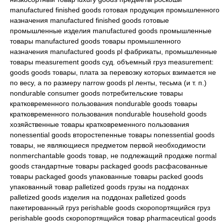
manufactured finished goods готовая продукция промышленного
назначения manufactured finished goods готовые
промышленные изделия manufactured goods промышленные
товары manufactured goods товары промышленного
назначения manufactured goods pl фабрикаты, промышленные
товары measurement goods суд. объемный груз measurement:
goods goods товары, плата за перевозку которых взимается не
по весу, а по размеру narrow goods pl ленты, тесьма (и т. п.)
nondurable consumer goods потребительские товары
кратковременного пользования nondurable goods товары
кратковременного пользования nondurable household goods
хозяйственные товары кратковременного пользования
nonessential goods второстепенные товары nonessential goods
товары, не являющиеся предметом первой необходимости
nonmerchantable goods товар, не подлежащий продаже normal
goods стандартные товары packaged goods расфасованные
товары packaged goods упакованные товары packed goods
упакованный товар palletized goods грузы на поддонах
palletized goods изделия на поддонах palletized goods
пакетированный груз perishable goods скоропортящийся груз
perishable goods скоропортящийся товар pharmaceutical goods