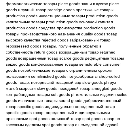
фармацевтические товары piece goods ткани в кусках piece
goods штучный товар prestige goods престижные товары
production goods инвестиционные товары production goods
капитальные товары production goods основной капитал
production goods средства производства production goods
товары производственного назначения quality goods товар
высокого качества rejected goods забракованный товар
repossessed goods товары, полученные обратно в
собственность return goods возвращенный товар returned
goods возвращенный товар scarce goods дефицитные товары
seized goods конфискованные товары semidurable consumer
goods потребительские товары с ограниченным сроком
пользования semifinished goods полуфабрикаты shop-soiled
goods товар, потерявший товарный вид slow goods pl груз
малой скорости slow goods неходовой товар smuggled goods
контрабандные товары soft goods pl текстильные изделия soiled
goods испачканные товары sound goods доброкачественный
товар specific goods индивидуально определенный товар
specific goods товар, определенный индивидуальными
признаками spot goods наличный товар spot goods товар по
кассовым сделкам spot goods товар с немедленной сдачей