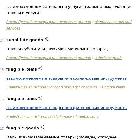
взаимозаменяемые товары и услуги ; взаимно исключающие
товары и услуги ;
Англо-Русский словарь финансовых терминов
alternative goods and
>
services
substitute goods
14
товары-субституты ; взаимозаменяемые товары ;
Англо-Русский словарь финансовых терминов
substitute goods
>
fungible items
15
взаимозаменяемые товары или финансовые инструменты
English-russian dctionary of contemporary Economics
fungible items
>
fungible items
16
взаимозаменяемые товары или финансовые инструменты
English-russian dctionary of diplomacy
fungible items
>
fungible goods
17
марк.
взаимозаменяемые товары
(
товары, которые