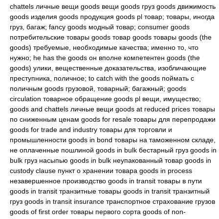
chattels личные вещи goods вещи goods груз goods движимость
goods изделия goods продукция goods pl товар; товары, иногда
груз, багаж; fancy goods модный товар; consumer goods
потребительские товары goods товар goods товары goods (the
goods) требуемые, необходимые качества; именно то, что
нужно; he has the goods он вполне компетентен goods (the
goods) улики, вещественные доказательства, изобличающие
преступника, поличное; to catch with the goods поймать с
поличным goods грузовой, товарный; багажный; goods
circulation товарное обращение goods pl вещи, имущество;
goods and chattels личные вещи goods at reduced prices товары
по сниженным ценам goods for resale товары для перепродажи
goods for trade and industry товары для торговли и
промышленности goods in bond товары на таможенном складе,
не оплаченные пошлиной goods in bulk бестарный груз goods in
bulk груз насыпью goods in bulk неупакованный товар goods in
custody clause пункт о хранении товара goods in process
незавершенное производство goods in transit товары в пути
goods in transit транзитные товары goods in transit транзитный
груз goods in transit insurance транспортное страхование грузов
goods of first order товары первого сорта goods of non-