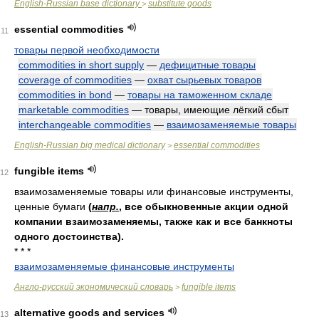
English-Russian base dictionary
substitute goods
>
essential commodities
11
товары первой необходимости
commodities in short supply
—
дефицитные товары
coverage of commodities
—
охват сырьевых товаров
commodities in bond
—
товары на таможенном складе
marketable commodities
— товары, имеющие лёгкий сбыт
interchangeable commodities
—
взаимозаменяемые товары
English-Russian big medical dictionary
essential commodities
>
fungible items
12
взаимозаменяемые товары или финансовые инструменты,
ценные бумаги
(
напр.
, все обыкновенные акции одной
компании взаимозаменяемы, также как и все банкноты
одного достоинства).
* * *
взаимозаменяемые финансовые инструменты
Англо-русский экономический словарь
fungible items
>
alternative goods and services
13