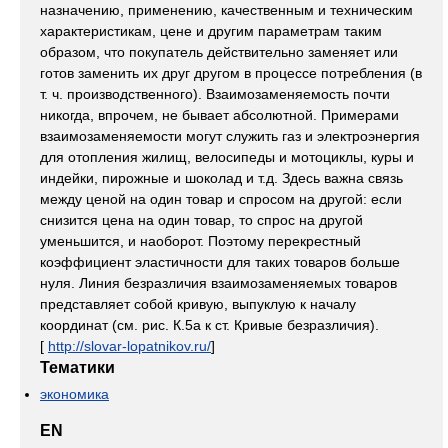
назначению, применению, качественным и техническим
характеристикам, цене и другим параметрам таким
образом, что покупатель действительно заменяет или
готов заменить их друг другом в процессе потребления (в
т. ч. производственного). Взаимозаменяемость почти
никогда, впрочем, не бывает абсолютной. Примерами
взаимозаменяемости могут служить газ и электроэнергия
для отопления жилищ, велосипеды и мотоциклы, куры и
индейки, пирожные и шоколад и т.д. Здесь важна связь
между ценой на один товар и спросом на другой: если
снизится цена на один товар, то спрос на другой
уменьшится, и наоборот. Поэтому перекрестный
коэффициент эластичности для таких товаров больше
нуля. Линия безразличия взаимозаменяемых товаров
представляет собой кривую, выпуклую к началу
координат (см. рис. К.5а к ст. Кривые безразличия).
[
http://slovar-lopatnikov.ru/
]
Тематики
экономика
EN