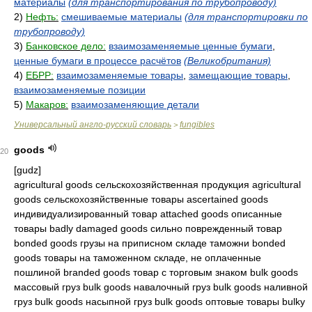
материалы
(для транспортирования по трубопроводу)
2)
Нефть:
смешиваемые материалы
(для транспортировки по
трубопроводу)
3)
Банковское дело:
взаимозаменяемые ценные бумаги
,
ценные бумаги в процессе расчётов
(Великобритания)
4)
ЕБРР:
взаимозаменяемые товары
,
замещающие товары
,
взаимозаменяемые позиции
5)
Макаров:
взаимозаменяющие детали
Универсальный англо-русский словарь
fungibles
>
goods
20
[ɡudz]
agricultural goods сельскохозяйственная продукция agricultural
goods сельскохозяйственные товары ascertained goods
индивидуализированный товар attached goods описанные
товары badly damaged goods сильно поврежденный товар
bonded goods грузы на приписном складе таможни bonded
goods товары на таможенном складе, не оплаченные
пошлиной branded goods товар с торговым знаком bulk goods
массовый груз bulk goods навалочный груз bulk goods наливной
груз bulk goods насыпной груз bulk goods оптовые товары bulky