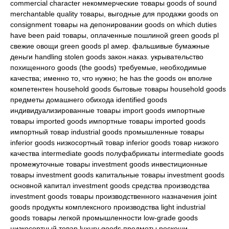
commercial character некоммерческие товары goods of sound
merchantable quality товары, выгодные для продажи goods on
consignment товары на депонировании goods on which duties
have been paid товары, оплаченные пошлиной green goods pl
свежие овощи green goods pl амер. фальшивые бумажные
деньги handling stolen goods закон.наказ. укрывательство
похищенного goods (the goods) требуемые, необходимые
качества; именно то, что нужно; he has the goods он вполне
компетентен household goods бытовые товары household goods
предметы домашнего обихода identified goods
индивидуализированные товары import goods импортные
товары imported goods импортные товары imported goods
импортный товар industrial goods промышленные товары
inferior goods низкосортный товар inferior goods товар низкого
качества intermediate goods полуфабрикаты intermediate goods
промежуточные товары investment goods инвестиционные
товары investment goods капитальные товары investment goods
основной капитал investment goods средства производства
investment goods товары производственного назначения joint
goods продукты комплексного производства light industrial
goods товары легкой промышленности low-grade goods
низкосортный товар luxury goods предметы роскоши