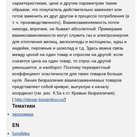
характеристикам, цене и другим параметрам таким
образом, что покупатель действительно заменяет или
готов заменить их друг другом в процессе потребления (в
т. ч. производственного). Взаимозаменяемость почти
никогда, впрочем, не бывает абсолютной. Примерами
взаимозаменяемости могут служить газ и электроэнергия
для отопления жилищ, велосипеды и мотоциклы, куры и
индейки, пирожные и шоколад и т.д. Здесь важна связь
между ценой на один товар и спросом на другой: если
снизится цена на один товар, то спрос на другой
уменьшится, и наоборот. Поэтому перекрестный
коэффициент эластичности для таких товаров больше
нуля. Линия безразличия взаимозаменяемых товаров
представляет собой кривую, выпуклую к началу
координат (см. рис. К.5а к ст. Кривые безразличия).
[
http://slovar-lopatnikov.ru/
]
Тематики
экономика
EN
fungibles