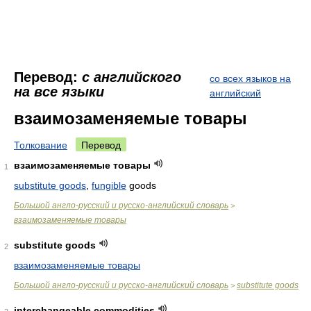
Перевод:
с английского
со всех языков на
на все языки
английский
взаимозаменяемые товары
Толкование
Перевод
взаимозаменяемые товары
1
substitute goods
,
fungible
goods
Большой англо-русский и русско-английский словарь
>
взаимозаменяемые товары
substitute goods
2
взаимозаменяемые товары
Большой англо-русский и русско-английский словарь
substitute goods
>
interchangeable commodities