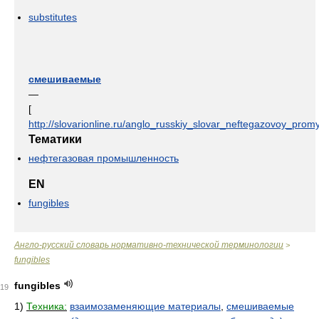
substitutes
смешиваемые
—
[
http://slovarionline.ru/anglo_russkiy_slovar_neftegazovoy_promy
Тематики
нефтегазовая промышленность
EN
fungibles
Англо-русский словарь нормативно-технической терминологии
>
fungibles
fungibles
19
1)
Техника:
взаимозаменяющие материалы
,
смешиваемые