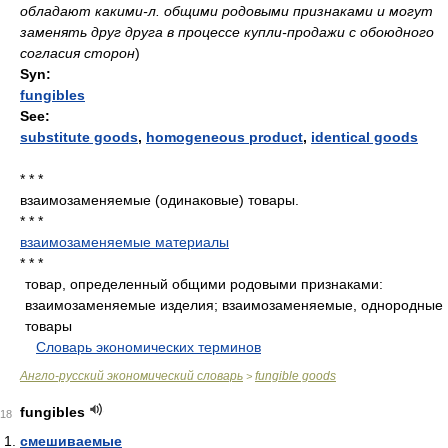
обладают какими-л. общими родовыми признаками и могут
заменять друг друга в процессе купли-продажи с обоюдного
согласия сторон
)
Syn:
fungibles
See:
substitute goods
,
homogeneous product
,
identical goods
* * *
взаимозаменяемые (одинаковые) товары.
* * *
взаимозаменяемые материалы
* * *
товар, определенный общими родовыми признаками:
взаимозаменяемые изделия; взаимозаменяемые, однородные
товары
.
.
Словарь экономических терминов
.
Англо-русский экономический словарь
fungible goods
>
fungibles
18
смешиваемые