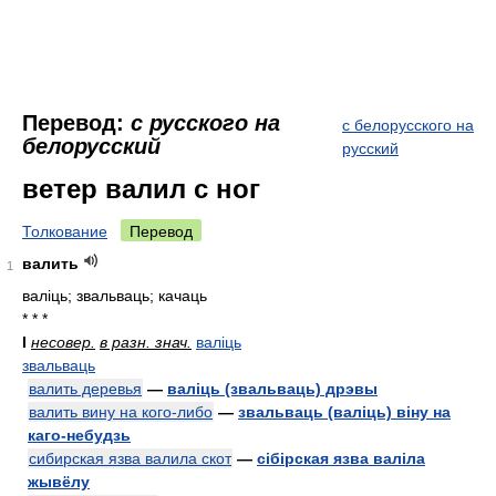
Перевод:
с русского на
с белорусского на
белорусский
русский
ветер валил с ног
Толкование
Перевод
валить
1
валіць; звальваць; качаць
* * *
I
несовер.
в разн. знач.
валіць
звальваць
валить деревья
—
валіць (звальваць) дрэвы
валить вину на кого-либо
—
звальваць (валіць) віну на
каго-небудзь
сибирская язва валила скот
—
сібірская язва валіла
жывёлу