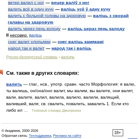
ветер валил с ног
—
вецер валіў з ног
валить всё в одну кучу
—
валіць усё ў адну кучу
валить с больной головы на здоровую
—
валіць з хворай
галавы на здаровую
валить через пень колоду
—
валіць цераз пень калоду
II
несовер.
валіць
снег валит хлопьями
—
снег валіць камякамі
народ так и валит
—
народ так і валіць
Русско-белорусский словарь
валить
>
См. также в других словарях:
валить
— глаг., нсв., употр. сравн. часто Морфология: я валю,
ты валишь, он/она/оно валит, мы валим, вы валите, они валят,
вали, валите, валил, валила, валило, валили, валящий,
валивший, валя; св. свалить, повалить, завалить 1. Если кто
либо ил …
Толковый словарь Дмитриева
© Академик, 2000-2026
18+
Обратная связь:
Техподдержка
,
Реклама на сайте