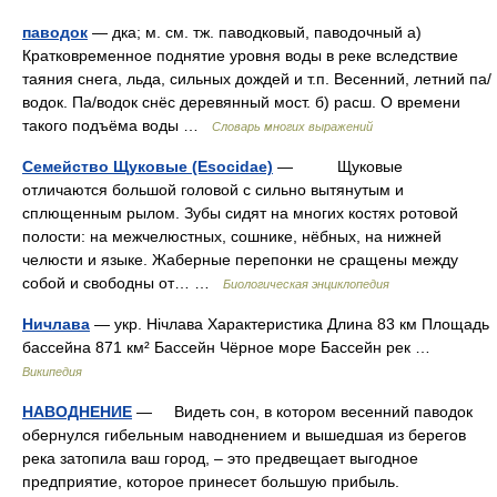
паводок
— дка; м. см. тж. паводковый, паводочный а)
Кратковременное поднятие уровня воды в реке вследствие
таяния снега, льда, сильных дождей и т.п. Весенний, летний па/
водок. Па/водок снёс деревянный мост. б) расш. О времени
такого подъёма воды …
Словарь многих выражений
Семейство Щуковые (Esocidae)
— Щуковые
отличаются большой головой с сильно вытянутым и
сплющенным рылом. Зубы сидят на многих костях ротовой
полости: на межчелюстных, сошнике, нёбных, на нижней
челюсти и языке. Жаберные перепонки не сращены между
собой и свободны от… …
Биологическая энциклопедия
Ничлава
— укр. Нiчлава Характеристика Длина 83 км Площадь
бассейна 871 км² Бассейн Чёрное море Бассейн рек …
Википедия
НАВОДНЕНИЕ
— Видеть сон, в котором весенний паводок
обернулся гибельным наводнением и вышедшая из берегов
река затопила ваш город, – это предвещает выгодное
предприятие, которое принесет большую прибыль.