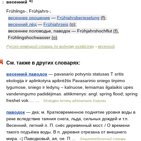
весенний
3
Frühlings-; Frühjahrs-;
весеннее орошение
—
Frühjahrsberieselung
(f)
;
весенний лёд
—
Frühjahrseis
(n)
;
весеннее половодье, паводок — Frühjahrshochflut
(f)
,
Frühlingshochwasser
(n)
Русско-немецкий словарь по водному хозяйству
весенний
>
См. также в других словарях:
весенний паводок
— pavasario potvynis statusas T sritis
ekologija ir aplinkotyra apibrėžtis Pavasarinio sniego tirpimo
lygumose, sniego ir ledynų – kalnuose, lemiamas ilgalaikis upės
vandeningumo padidėjimas. atitikmenys: angl. spring flood; spring
freshet vok.… …
Ekologijos terminų aiškinamasis žodynas
паводок
— дка; м. Кратковременное поднятие уровня воды в
реке вследствие таяния снега, льда, сильных дождей и т.п.
Весенний, летний п. П. снёс деревянный мост. / О времени
такого подъёма воды. В п. деревня отрезана от внешнего
мира. ◁ Паводковый, ая, ое. П …
Энциклопедический словарь