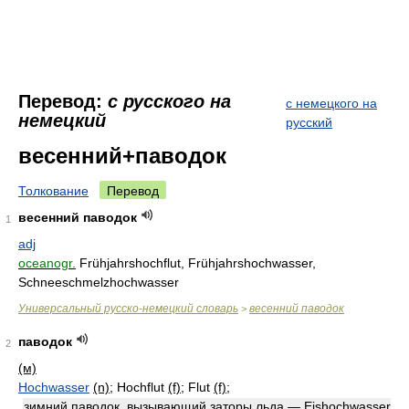
Перевод:
с русского на
с немецкого на
немецкий
русский
весенний+паводок
Толкование
Перевод
весенний паводок
1
adj
oceanogr.
Frühjahrshochflut, Frühjahrshochwasser,
Schneeschmelzhochwasser
Универсальный русско-немецкий словарь
весенний паводок
>
паводок
2
(м)
Hochwasser
(n)
; Hochflut
(f)
; Flut
(f)
;
зимний паводок, вызывающий заторы льда — Eishochwasser