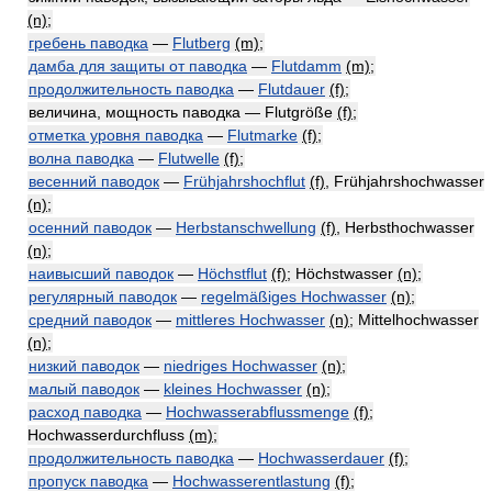
(n)
;
гребень паводка
—
Flutberg
(m)
;
дамба для защиты от паводка
—
Flutdamm
(m)
;
продолжительность паводка
—
Flutdauer
(f)
;
величина, мощность паводка — Flutgröße
(f)
;
отметка уровня паводка
—
Flutmarke
(f)
;
волна паводка
—
Flutwelle
(f)
;
весенний паводок
—
Frühjahrshochflut
(f)
, Frühjahrshochwasser
(n)
;
осенний паводок
—
Herbstanschwellung
(f)
, Herbsthochwasser
(n)
;
наивысший паводок
—
Höchstflut
(f)
; Höchstwasser
(n)
;
регулярный паводок
—
regelmäßiges Hochwasser
(n)
;
средний паводок
—
mittleres Hochwasser
(n)
; Mittelhochwasser
(n)
;
низкий паводок
—
niedriges Hochwasser
(n)
;
малый паводок
—
kleines Hochwasser
(n)
;
расход паводка
—
Hochwasserabflussmenge
(f)
;
Hochwasserdurchfluss
(m)
;
продолжительность паводка
—
Hochwasserdauer
(f)
;
пропуск паводка
—
Hochwasserentlastung
(f)
;