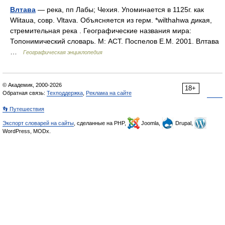
Влтава
— река, пп Лабы; Чехия. Упоминается в 1125г. как
Wlitaua, совр. Vltava. Объясняется из герм. *wilthahwa дикая,
стремительная река . Географические названия мира:
Топонимический словарь. М: АСТ. Поспелов Е.М. 2001. Влтава
…
Географическая энциклопедия
© Академик, 2000-2026
18+
Обратная связь:
Техподдержка
,
Реклама на сайте
👣 Путешествия
Экспорт словарей на сайты
, сделанные на PHP,
Joomla,
Drupal,
WordPress, MODx.