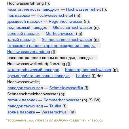
Hochwasserführung
(f)
;
незатопляемость паводком
—
Hochwasserfreiheit
(f)
;
пик паводка
—
Hochwasserscheitel
(m)
;
дождевой паводок
—
Regenhochwasser
(n)
;
ледниковый паводок
—
Gletscherhochwasser
(n)
;
селевой паводок
—
Murhochwasser
(m)
;
талый паводок
—
Schneeschmelzhochwasser
(n)
;
отложение наносов при прохождении паводка
—
Hochwasserverlandung
(f)
;
распространение волны половодья, паводка —
Hochwasserwellenfortpflanzung
(f)
;
катастрофический паводок
—
Katastrophenhochwasser
(n)
;
время добегания волны паводка
—
Laufzeit
(f)
der
Hochwasserwelle;
паводок талых вод
—
Schmelzwasserflut
(f)
;
Schneeschmelzhochwasser
(n)
;
летний паводок
—
Sommerhochwasser
(n)
(SHW)
паводок талых вод
—
Tauflut
(f)
;
волна паводка
—
Wasserschwall
(m)
Русско-немецкий словарь по водному хозяйству
паводок
>