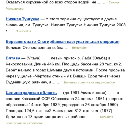
Оказаться окруженной со всех сторон водой, не… …
Сонник
Мельникова
Нижняя Тунгуска
— У этого термина существуют и другие
значения, см. Тунгуска. Нижняя Тунгуска Нижняя Тунгуска 2008
г …
Википедия
Березнеговато-Снигирёвская наступательная операция
—
Великая Отечественная война …
Википедия
Влтава
— (Vltava) левый приток р. Лаба (Эльба) в
Чехословакии. Длина 446 км. Площадь бассейна 28 тыс. км2.
Берёт начало в горах Шумава двумя истоками. После прорыва
через ущелье «Чёртовы стены» у г. Вишши Брод течёт через
Будеёвицкую равнину, а… …
Большая советская энциклопедия
Целиноградская область
— (до 1961 Акмолинская) в
составе Казахской ССР. Образована 24 апреля 1961 (впервые
образована 14 октября 1939, упразднена 26 декабря 1960).
Площадь 124,6 тыс. км2 Население 812 тыс. чел. (1977).
Делится на 13 административных районов.… …
Большая
советская энциклопедия