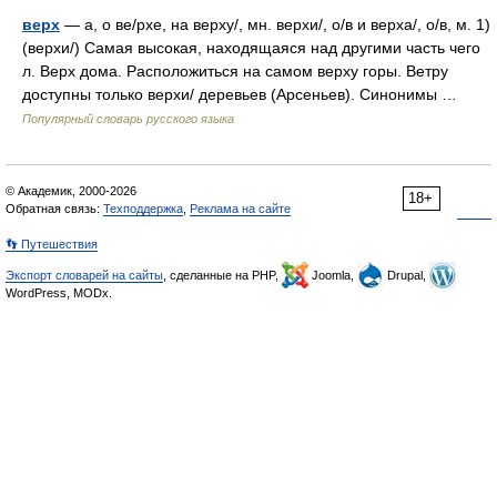
верх
— а, о ве/рхе, на верху/, мн. верхи/, о/в и верха/, о/в, м. 1)
(верхи/) Самая высокая, находящаяся над другими часть чего
л. Верх дома. Расположиться на самом верху горы. Ветру
доступны только верхи/ деревьев (Арсеньев). Синонимы …
Популярный словарь русского языка
© Академик, 2000-2026
18+
Обратная связь:
Техподдержка
,
Реклама на сайте
👣 Путешествия
Экспорт словарей на сайты
, сделанные на PHP,
Joomla,
Drupal,
WordPress, MODx.