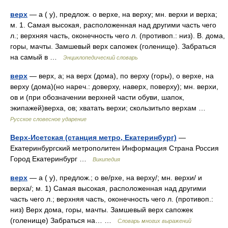
верх
— а ( у), предлож. о верхе, на верху; мн. верхи и верха;
м. 1. Самая высокая, расположенная над другими часть чего
л.; верхняя часть, оконечность чего л. (противоп.: низ). В. дома,
горы, мачты. Замшевый верх сапожек (голенище). Забраться
на самый в …
Энциклопедический словарь
верх
— верх, а; на верх (дома), по верху (горы), о верхе, на
верху (дома)(но нареч.: доверху, наверх, поверху); мн. верхи,
ов и (при обозначении верхней части обуви, шапок,
экипажей)верха, ов; хватать верхи; скользитьпо верхам …
Русское словесное ударение
Верх-Исетская (станция метро, Екатеринбург)
—
Екатеринбургский метрополитен Информация Страна Россия
Город Екатеринбург …
Википедия
верх
— а ( у), предлож.; о ве/рхе, на верху/; мн. верхи/ и
верха/; м. 1) Самая высокая, расположенная над другими
часть чего л.; верхняя часть, оконечность чего л. (противоп.:
низ) Верх дома, горы, мачты. Замшевый верх сапожек
(голенище) Забраться на… …
Словарь многих выражений