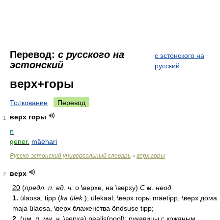
Перевод:
с русского на
с эстонского на
эстонский
русский
верх+горы
Толкование
Перевод
верх горы
1
n
gener.
mäehari
Русско-эстонский универсальный словарь
верх горы
>
верх
2
20
(
предл. п. ед. ч.
о \верхе, на \верху)
С м. неод.
1.
ülaosa, tipp (
ka ülek.
); ülekaal; \верх горы mäetipp, \верх дома
maja ülaosa, \верх блаженства õndsuse tipp;
2.
(
им. п. мн. ч.
\верха) pealis(pool); рукавицы с кожаным