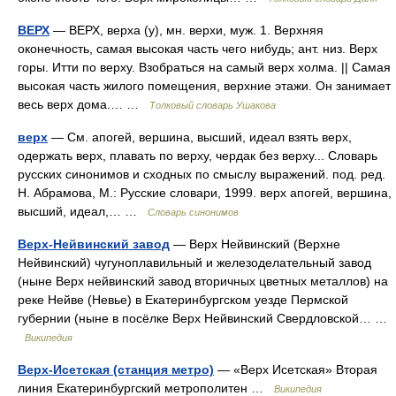
ВЕРХ
— ВЕРХ, верха (у), мн. верхи, муж. 1. Верхняя
оконечность, самая высокая часть чего нибудь; ант. низ. Верх
горы. Итти по верху. Взобраться на самый верх холма. || Самая
высокая часть жилого помещения, верхние этажи. Он занимает
весь верх дома.… …
Толковый словарь Ушакова
верх
— См. апогей, вершина, высший, идеал взять верх,
одержать верх, плавать по верху, чердак без верху... Словарь
русских синонимов и сходных по смыслу выражений. под. ред.
Н. Абрамова, М.: Русские словари, 1999. верх апогей, вершина,
высший, идеал,… …
Словарь синонимов
Верх-Нейвинский завод
— Верх Нейвинский (Верхне
Нейвинский) чугуноплавильный и железоделательный завод
(ныне Верх нейвинский завод вторичных цветных металлов) на
реке Нейве (Невье) в Екатеринбургском уезде Пермской
губернии (ныне в посёлке Верх Нейвинский Свердловской… …
Википедия
Верх-Исетская (станция метро)
— «Верх Исетская» Вторая
линия Екатеринбургский метрополитен …
Википедия