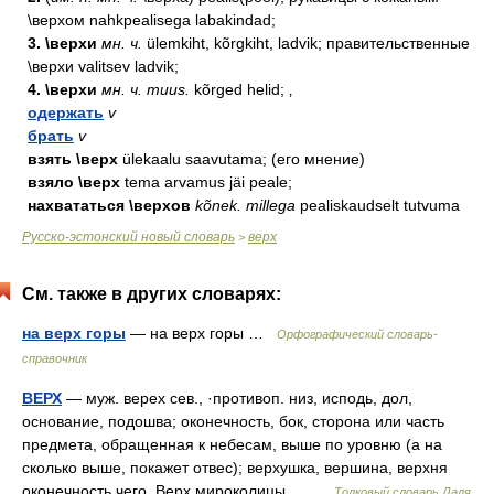
\верхом nahkpealisega labakindad;
3. \верхи
мн. ч.
ülemkiht, kõrgkiht, ladvik; правительственные
\верхи valitsev ladvik;
4. \верхи
мн. ч. muus.
kõrged helid; ‚
одержать
v
брать
v
взять \верх
ülekaalu saavutama; (его мнение)
взяло \верх
tema arvamus jäi peale;
нахвататься \верхов
kõnek. millega
pealiskaudselt tutvuma
Русско-эстонский новый словарь
верх
>
См. также в других словарях:
на верх горы
— на верх горы …
Орфографический словарь-
справочник
ВЕРХ
— муж. верех сев., ·противоп. низ, исподь, дол,
основание, подошва; оконечность, бок, сторона или часть
предмета, обращенная к небесам, выше по уровню (а на
сколько выше, покажет отвес); верхушка, вершина, верхня
оконечность чего. Верх мироколицы… …
Толковый словарь Даля