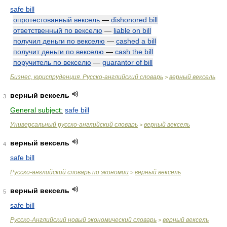
safe bill
опротестованный вексель
—
dishonored bill
ответственный по векселю
—
liable on bill
получил деньги по векселю
—
cashed a bill
получит деньги по векселю
—
cash the bill
поручитель по векселю
—
guarantor of bill
Бизнес, юриспруденция. Русско-английский словарь
верный вексель
>
верный вексель
3
General subject:
safe bill
Универсальный русско-английский словарь
верный вексель
>
верный вексель
4
safe bill
Русско-английский словарь по экономии
верный вексель
>
верный вексель
5
safe bill
Русско-Английский новый экономический словарь
верный вексель
>