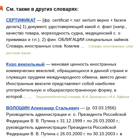
См. также в других словарях:
СЕРТИФИКАТ
— [фр. certificat < лат. sertum верно + facere
делать] 1) документ, удостоверяющий какой л. факт (напр.,
качество товара, мореходность судна, медицинский с. о
прививках и т.п.); 2) фин. ОБЛИГАЦИИ специальных займов.
Словарь иностранных слов. Комлев …
Словарь иностранных слов
русского языка
Курс вексельный
— меновая ценность иностранных
коммерческих векселей, обращающихся в данной стране и
служащих орудием международного обмена, вместо денег.
Иностранные векселя представляют собой наиболее
употребительную и общераспространенную форму, в
которой… …
Энциклопедический словарь Ф.А. Брокгауза и И.А. Ефрона
ВОЛОШИН Александр Стальевич
— (р. 03.03.1956)
Руководитель администрации и. о. Президента Российской
Федерации В. В. Путина с 31.12.1999 г. по 26.03.2000 г.;
руководитель администрации Президента Российской
Федерации В. В. Путина с 26.03.2000 г. по 30.10.2003 г. в