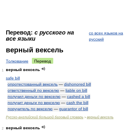
Перевод:
с русского на
со всех языков на
все языки
русский
верный вексель
Толкование
Перевод
верный вексель
1
safe bill
опротестованный вексель
—
dishonored bill
ответственный по векселю
—
liable on bill
получил деньги по векселю
—
cashed a bill
получит деньги по векселю
—
cash the bill
поручитель по векселю
—
guarantor of bill
Русско-английский большой базовый словарь
верный вексель
>
верный вексель
2