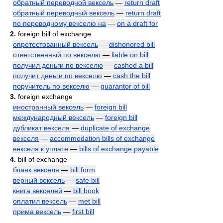
обратный переводной вексель
—
return draft
обратный переводный вексель
—
return draft
по переводному векселю на
—
on a draft for
2.
foreign bill of exchange
опротестованный вексель
—
dishonored bill
ответственный по векселю
—
liable on bill
получил деньги по векселю
—
cashed a bill
получит деньги по векселю
—
cash the bill
поручитель по векселю
—
guarantor of bill
3.
foreign exchange
иностранный вексель
—
foreign bill
международный вексель
—
foreign bill
дубликат векселя
—
duplicate of exchange
векселя
—
accommodation bills of exchange
векселя к уплате
—
bills of exchange payable
4.
bill of exchange
бланк векселя
—
bill form
верный вексель
—
safe bill
книга векселей
—
bill book
оплатил вексель
—
met bill
прима вексель
—
first bill