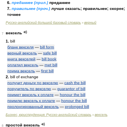
6.
преданнее (прил.)
преданнее
7.
правильнее (проч.)
лучше сказать; правильнее; скорее;
точнее
Русско-английский большой базовый словарь
верный
>
вексель
7
1.
bill
бланк векселя
—
bill form
верный вексель
—
safe bill
книга векселей
—
bill book
оплатил вексель
—
met bill
прима вексель
—
first bill
2.
bill of exchange
получит деньги по векселю
—
cash the bill
поручитель по векселю
—
guarantor of bill
примет вексель к оплате
—
honour the bill
примлю вексель к оплате
—
honour the bill
пролонгированный вексель
—
prolonged bill
Бизнес, юриспруденция. Русско-английский словарь
вексель
>
простой вексель
8