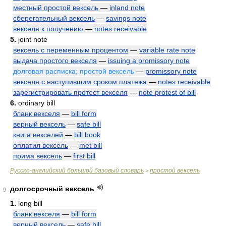
местный простой вексель
—
inland note
сберегательный вексель
—
savings note
векселя к получению
—
notes receivable
5.
joint note
вексель с переменным процентом
—
variable rate note
выдача простого векселя
—
issuing a promissory note
долговая расписка; простой вексель
—
promissory note
векселя с наступившим сроком платежа
—
notes receivable
зарегистрировать протест векселя
—
note protest of bill
6.
ordinary bill
бланк векселя
—
bill form
верный вексель
—
safe bill
книга векселей
—
bill book
оплатил вексель
—
met bill
прима вексель
—
first bill
Русско-английский большой базовый словарь
простой вексель
>
долгосрочный вексель
9
1.
long bill
бланк векселя
—
bill form
верный вексель
—
safe bill