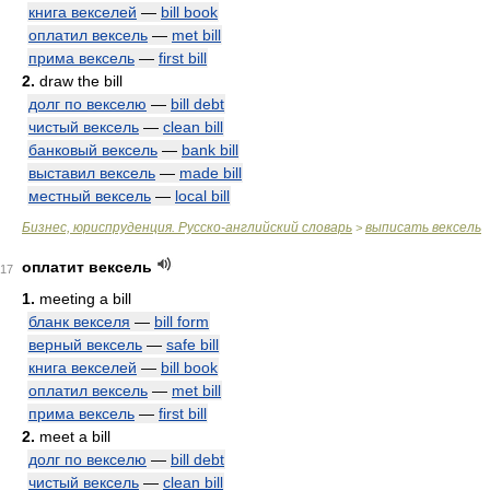
книга векселей
—
bill book
оплатил вексель
—
met bill
прима вексель
—
first bill
2.
draw the bill
долг по векселю
—
bill debt
чистый вексель
—
clean bill
банковый вексель
—
bank bill
выставил вексель
—
made bill
местный вексель
—
local bill
Бизнес, юриспруденция. Русско-английский словарь
выписать вексель
>
оплатит вексель
17
1.
meeting a bill
бланк векселя
—
bill form
верный вексель
—
safe bill
книга векселей
—
bill book
оплатил вексель
—
met bill
прима вексель
—
first bill
2.
meet a bill
долг по векселю
—
bill debt
чистый вексель
—
clean bill