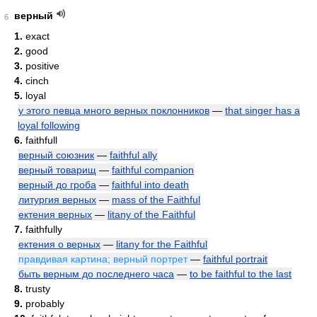
верный
6
1.
exact
2.
good
3.
positive
4.
cinch
5.
loyal
у этого певца много верных поклонников
—
that singer has a
loyal following
6.
faithfull
верный союзник
—
faithful ally
верный товарищ
—
faithful companion
верный до гроба
—
faithful into death
литургия верных
—
mass of the Faithful
ектения верных
—
litany of the Faithful
7.
faithfully
ектения о верных
—
litany for the Faithful
правдивая картина; верный портрет
—
faithful portrait
быть верным до последнего часа
—
to be faithful to the last
8.
trusty
9.
probably