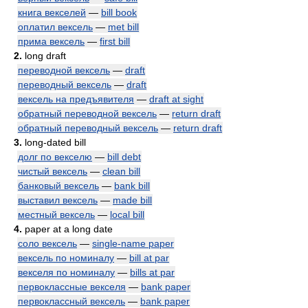
книга векселей
—
bill book
оплатил вексель
—
met bill
прима вексель
—
first bill
2.
long draft
переводной вексель
—
draft
переводный вексель
—
draft
вексель на предъявителя
—
draft at sight
обратный переводной вексель
—
return draft
обратный переводный вексель
—
return draft
3.
long-dated bill
долг по векселю
—
bill debt
чистый вексель
—
clean bill
банковый вексель
—
bank bill
выставил вексель
—
made bill
местный вексель
—
local bill
4.
paper at a long date
соло вексель
—
single-name paper
вексель по номиналу
—
bill at par
векселя по номиналу
—
bills at par
первоклассные векселя
—
bank paper
первоклассный вексель
—
bank paper