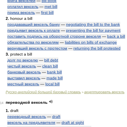
книга векселей
—
bill book
оплатил вексель
—
met bill
прима вексель
—
first bill
2.
honour a bill
продававший вексель банку
—
negotiating the bill to the bank
предъявит вексель к оплате
—
presenting the bill for payment
поставить подпись на оборотной стороне векселя
—
back a bill
обязательства по векселям
—
liabilities on bills of exchange
вернувший вексель с протестом
—
returning the bill protested
3.
protect a bill
долг по векселю
—
bill debt
чистый вексель
—
clean bill
банковый вексель
—
bank bill
выставил вексель
—
made bill
местный вексель
—
local bill
Русско-английский большой базовый словарь
акцептировать вексель
>
переводной вексель
14
1.
draft
переводный вексель
—
draft
вексель на предъявителя
—
draft at sight