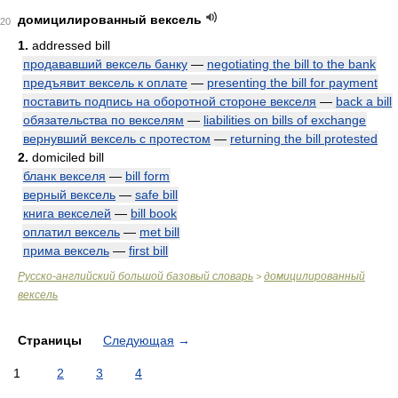
домицилированный вексель
20
1.
addressed bill
продававший вексель банку
—
negotiating the bill to the bank
предъявит вексель к оплате
—
presenting the bill for payment
поставить подпись на оборотной стороне векселя
—
back a bill
обязательства по векселям
—
liabilities on bills of exchange
вернувший вексель с протестом
—
returning the bill protested
2.
domiciled bill
бланк векселя
—
bill form
верный вексель
—
safe bill
книга векселей
—
bill book
оплатил вексель
—
met bill
прима вексель
—
first bill
Русско-английский большой базовый словарь
домицилированный
>
вексель
Страницы
Следующая
→
1
2
3
4