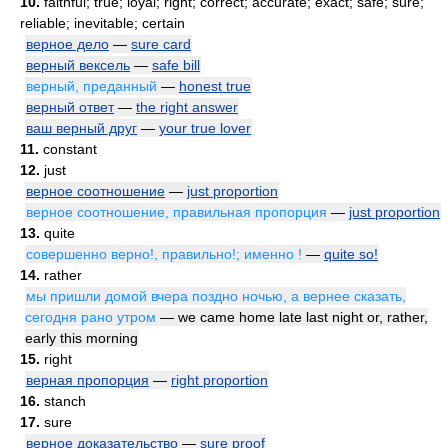
10.
faithful; true; loyal; right; correct; accurate; exact; safe; sure;
reliable; inevitable; certain
верное дело
—
sure card
верный вексель
—
safe bill
верный, преданный
—
honest true
верный ответ
—
the right answer
ваш верный друг
—
your true lover
11.
constant
12.
just
верное соотношение
—
just proportion
верное соотношение, правильная пропорция
—
just proportion
13.
quite
совершенно верно!, правильно!; именно !
—
quite so!
14.
rather
мы пришли домой вчера поздно ночью, а вернее сказать,
сегодня рано утром
— we came home late last night or, rather,
early this morning
15.
right
верная пропорция
—
right proportion
16.
stanch
17.
sure
верное доказательство
—
sure proof