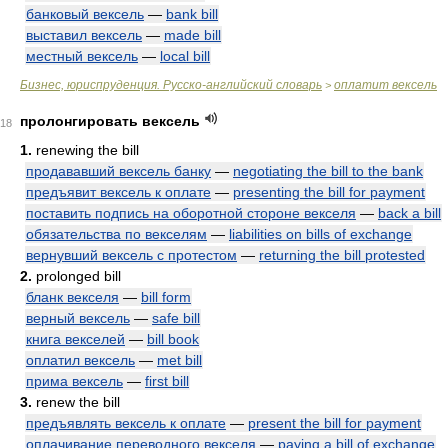
банковый вексель
—
bank bill
выставил вексель
—
made bill
местный вексель
—
local bill
Бизнес, юриспруденция. Русско-английский словарь
оплатит вексель
>
пролонгировать вексель
18
1.
renewing the bill
продававший вексель банку
—
negotiating the bill to the bank
предъявит вексель к оплате
—
presenting the bill for payment
поставить подпись на оборотной стороне векселя
—
back a bill
обязательства по векселям
—
liabilities on bills of exchange
вернувший вексель с протестом
—
returning the bill protested
2.
prolonged bill
бланк векселя
—
bill form
верный вексель
—
safe bill
книга векселей
—
bill book
оплатил вексель
—
met bill
прима вексель
—
first bill
3.
renew the bill
предъявлять вексель к оплате
—
present the bill for payment
оплачивание переводного векселя
—
paying a bill of exchange