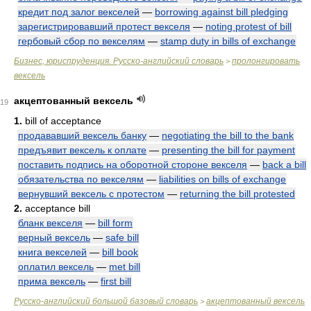
кредит под залог векселей
—
borrowing against bill pledging
зарегистрировавший протест векселя
—
noting protest of bill
гербовый сбор по векселям
—
stamp duty in bills of exchange
Бизнес, юриспруденция. Русско-английский словарь
пролонгировать
>
вексель
акцептованный вексель
19
1.
bill of acceptance
продававший вексель банку
—
negotiating the bill to the bank
предъявит вексель к оплате
—
presenting the bill for payment
поставить подпись на оборотной стороне векселя
—
back a bill
обязательства по векселям
—
liabilities on bills of exchange
вернувший вексель с протестом
—
returning the bill protested
2.
acceptance bill
бланк векселя
—
bill form
верный вексель
—
safe bill
книга векселей
—
bill book
оплатил вексель
—
met bill
прима вексель
—
first bill
Русско-английский большой базовый словарь
акцептованный вексель
>