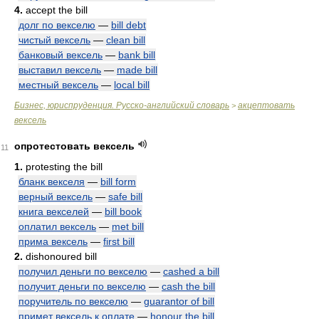
4.
accept the bill
долг по векселю
—
bill debt
чистый вексель
—
clean bill
банковый вексель
—
bank bill
выставил вексель
—
made bill
местный вексель
—
local bill
Бизнес, юриспруденция. Русско-английский словарь
акцептовать
>
вексель
опротестовать вексель
11
1.
protesting the bill
бланк векселя
—
bill form
верный вексель
—
safe bill
книга векселей
—
bill book
оплатил вексель
—
met bill
прима вексель
—
first bill
2.
dishonoured bill
получил деньги по векселю
—
cashed a bill
получит деньги по векселю
—
cash the bill
поручитель по векселю
—
guarantor of bill
примет вексель к оплате
—
honour the bill