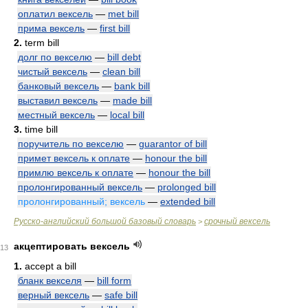
оплатил вексель
—
met bill
прима вексель
—
first bill
2.
term bill
долг по векселю
—
bill debt
чистый вексель
—
clean bill
банковый вексель
—
bank bill
выставил вексель
—
made bill
местный вексель
—
local bill
3.
time bill
поручитель по векселю
—
guarantor of bill
примет вексель к оплате
—
honour the bill
примлю вексель к оплате
—
honour the bill
пролонгированный вексель
—
prolonged bill
пролонгированный; вексель
—
extended bill
Русско-английский большой базовый словарь
срочный вексель
>
акцептировать вексель
13
1.
accept a bill
бланк векселя
—
bill form
верный вексель
—
safe bill