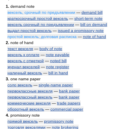
1.
demand note
вексель, срочный по предъявлении
—
demand bill
краткосрочный простой вексель
—
short-term note
вексель срочный по предъявлении
—
bill on demand
выдал простой вексель
—
issued a promissory note
простой вексель; долговая расписка
—
note of hand
2.
note of hand
текст векселя
—
body of note
вексель к оплате
—
note payable
вексель с отметкой
—
noted bill
журнал векселей
—
note register
наличный вексель
—
bill in hand
3.
one name paper
соло вексель
—
single-name paper
первоклассные векселя
—
bank paper
первоклассный вексель
—
bank paper
коммерческие векселя
—
trade papers
оборотный вексель
—
commercial paper
4.
promissory note
прямой вексель
—
promissory note
торговля векселями
—
note brokering