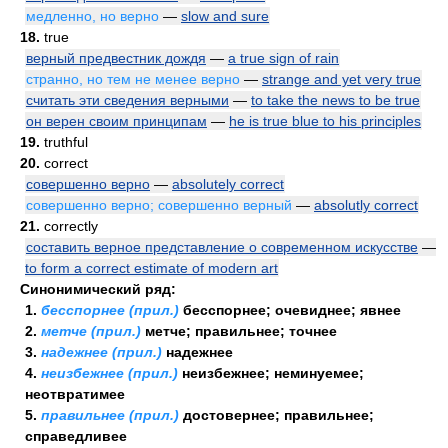
медленно, но верно
—
slow and sure
18.
true
верный предвестник дождя
—
a true sign of rain
странно, но тем не менее верно
—
strange and yet very true
считать эти сведения верными
—
to take the news to be true
он верен своим принципам
—
he is true blue to his principles
19.
truthful
20.
correct
совершенно верно
—
absolutely correct
совершенно верно; совершенно верный
—
absolutly correct
21.
correctly
составить верное представление о современном искусстве
—
to form a correct estimate of modern art
Синонимический ряд:
1.
бесспорнее (прил.)
бесспорнее; очевиднее; явнее
2.
метче (прил.)
метче; правильнее; точнее
3.
надежнее (прил.)
надежнее
4.
неизбежнее (прил.)
неизбежнее; неминуемее;
неотвратимее
5.
правильнее (прил.)
достовернее; правильнее;
справедливее