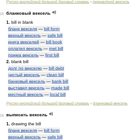
Русско-английский большой базовый словарь
переводной вексель
>
бланковый вексель
15
1.
bill in blank
бланк векселя
—
bill form
верный вексель
—
safe bill
книга векселей
—
bill book
оплатил вексель
—
met bill
прима вексель
—
first bill
2.
blank bill
долг по векселю
—
bill debt
чистый вексель
—
clean bill
банковый вексель
—
bank bill
выставил вексель
—
made bill
местный вексель
—
local bill
Русско-английский большой базовый словарь
бланковый вексель
>
выписать вексель
16
1.
drawing the bill
бланк векселя
—
bill form
верный вексель
—
safe bill