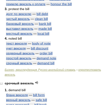
примлю вексель к оплате
—
honour the bill
3.
protest the bill
долг по векселю
—
bill debt
чистый вексель
—
clean bill
банковый вексель
—
bank bill
выставил вексель
—
made bill
местный вексель
—
local bill
4.
noted bill
текст векселя
—
body of note
учет векселя
—
bill discount
ордерный вексель
—
order bill
простой вексель
—
demand note
срочный вексель
—
demand bill
Бизнес, юриспруденция. Русско-английский словарь
опротестовать
>
вексель
срочный вексель
12
1.
demand bill
бланк векселя
—
bill form
верный вексель
—
safe bill
книга векселей
—
bill book