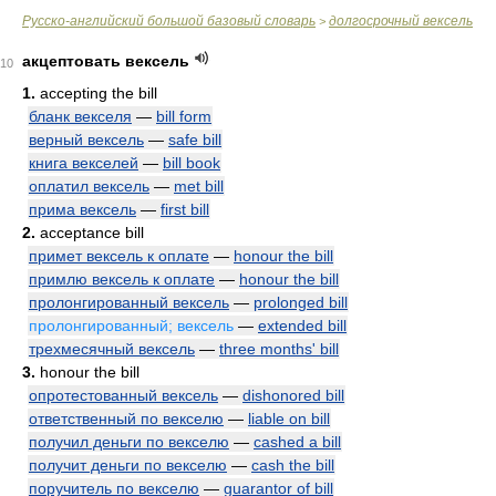
Русско-английский большой базовый словарь
долгосрочный вексель
>
акцептовать вексель
10
1.
accepting the bill
бланк векселя
—
bill form
верный вексель
—
safe bill
книга векселей
—
bill book
оплатил вексель
—
met bill
прима вексель
—
first bill
2.
acceptance bill
примет вексель к оплате
—
honour the bill
примлю вексель к оплате
—
honour the bill
пролонгированный вексель
—
prolonged bill
пролонгированный; вексель
—
extended bill
трехмесячный вексель
—
three months' bill
3.
honour the bill
опротестованный вексель
—
dishonored bill
ответственный по векселю
—
liable on bill
получил деньги по векселю
—
cashed a bill
получит деньги по векселю
—
cash the bill
поручитель по векселю
—
guarantor of bill