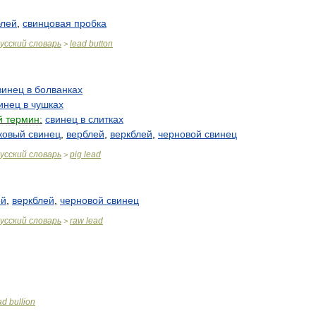
блей
,
свинцовая
пробка
усский
словарь
lead
button
>
винец
в
болванках
инец
в
чушках
й
термин:
свинец
в
слитках
ковый
свинец
,
верблей
,
веркблей
,
черновой
свинец
усский
словарь
pig
lead
>
ей
,
веркблей
,
черновой
свинец
усский
словарь
raw
lead
>
ad
bullion