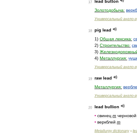
lead
button
17
Золотодобыча:
верк
Универсальный
англо
-
р
pig
lead
18
1
)
Общая
лексика:
с
2
)
Строительство:
св
3
)
Железнодорожны
4
)
Металлургия:
чуш
Универсальный
англо
-
р
raw
lead
19
Металлургия:
вербл
Универсальный
англо
-
р
lead
bullion
20
•
свинец
m
черновой
•
веркблей
m
Metallurgy
dictionary
le
>