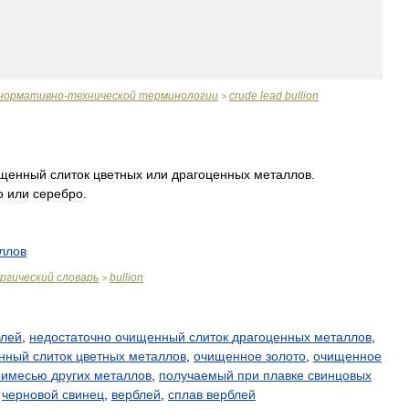
нормативно
-
технической
терминологии
crude
lead
bullion
>
щенный
слиток
цветных
или
драгоценных
металлов
.
о
или
серебро
.
ллов
ргический
словарь
bullion
>
блей
,
недостаточно
очищенный
слиток
драгоценных
металлов
,
нный
слиток
цветных
металлов
,
очищенное
золото
,
очищенное
римесью
других
металлов
,
получаемый
при
плавке
свинцовых
,
черновой
свинец
,
верблей
,
сплав
верблей