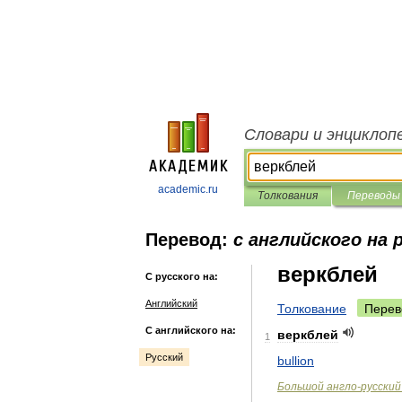
Словари и энциклоп
academic.ru
Толкования
Переводы
Перевод:
с английского на 
веркблей
С русского на:
Английский
Толкование
Перев
С английского на:
веркблей
1
Русский
bullion
Большой
англо
-
русский