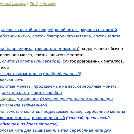
усский
словарь
Pb
+
Ag
+
Au
alloy
>
ружево
с
золотой
или
серебряной
нитью
,
кружево
с
золотой
ребряной
нитью
,
слиток
благородного
металла
,
слиток
золота
ии
(
напр
.
пирита
,
глинистого
железняка
),
содержащие
обычно
лавленная
масса
,
слиток
,
шлиховое
золото
,
слиток
(
золота
или
серебра
)
,
слиток
драгоценных
металлов
,
ллов
ток
цветных
металлов
(
необработанный
)
ческая
нить
золотые
монеты
,
продаваемые
на
вес
,
серебряные
монеты
,
,
слиток
золота
,
слиток
серебра
водство:
утолщение
(
в
месте
прикрепления
понтии
при
го
стекла
выдуванием
)
ии:
золотые
монеты
,
продаваемые
на
вес
,
серебряные
монеты
бряные
монеты
,
инвестиционный
(
весовой
,
физический
--
редметам
из
драгметаллов
)
олотая
нить
для
вышивания
,
витая
серебряная
нить
для