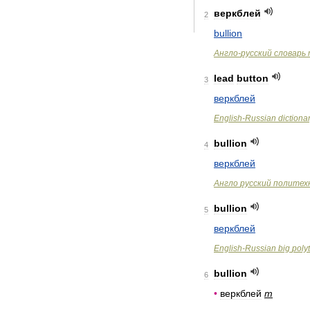
веркблей
2
bullion
Англо
-
русский
словарь
lead
button
3
веркблей
English
-
Russian
dictiona
bullion
4
веркблей
Англо
русский
политех
bullion
5
веркблей
English
-
Russian
big
poly
bullion
6
•
веркблей
m