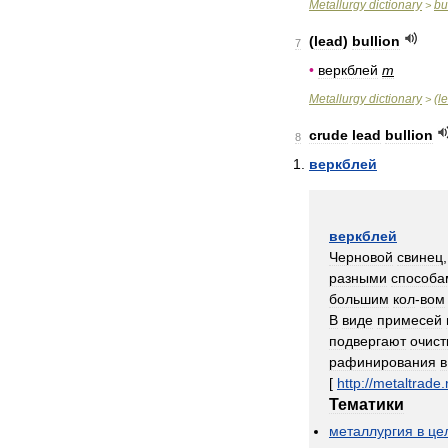
Metallurgy
dictionary
bu
>
(
lead
)
bullion
7
•
веркблей
m
Metallurgy
dictionary
(
l
>
crude
lead
bullion
8
веркблей
веркблей
Черновой
свинец
разными
способа
большим
кол
-
вом
В
виде
примесей
подвергают
очист
рафинирования
в
[
http:
//
metaltrade
.
Тематики
металлургия
в
це