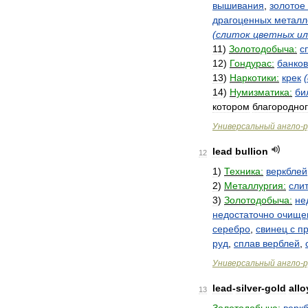
вышивания
,
золотое
драгоценных
металл
(
слиток
цветных
ил
11
)
Золотодобыча:
с
12
)
Гондурас:
банков
13
)
Наркотики:
крек
(
14
)
Нумизматика:
би
котором
благородно
Универсальный
англо
-
р
lead
bullion
12
1
)
Техника:
веркблей
2
)
Металлургия:
сли
3
)
Золотодобыча:
не
недостаточно
очище
серебро
,
свинец
с
п
руд
,
сплав
верблей
,
Универсальный
англо
-
р
lead
-
silver
-
gold
allo
13