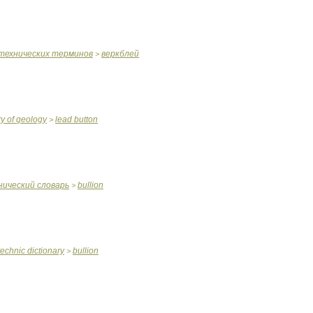
технических
терминов
веркблей
>
ry
of
geology
lead
button
>
нический
словарь
bullion
>
technic
dictionary
bullion
>