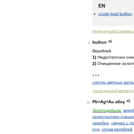
EN
crude
lead
bullion
Англо
-
русский
словарь
bullion
9
Веркблей
.
1
)
Недостаточно
очи
2
)
Очищенное
золот
* * *
слиток
цветных
мета
Англо
-
русский
металлу
Pb
+
Ag
+
Au
alloy
10
Золотодобыча:
верк
недостаточно
очище
серебро
,
свинец
с
п
руд
,
сплав
веркблей