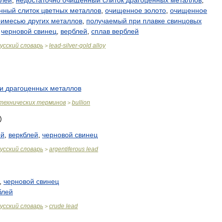
блей
,
недостаточно
очищенный
слиток
драгоценных
металлов
,
нный
слиток
цветных
металлов
,
очищенное
золото
,
очищенное
римесью
других
металлов
,
получаемый
при
плавке
свинцовых
,
черновой
свинец
,
верблей
,
сплав
верблей
усский
словарь
lead
-
silver
-
gold
alloy
>
и
драгоценных
металлов
технических
терминов
bullion
>
ей
,
веркблей
,
черновой
свинец
усский
словарь
argentiferous
lead
>
,
черновой
свинец
блей
усский
словарь
crude
lead
>