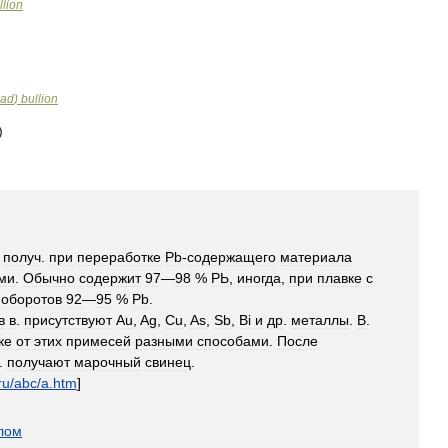
llion
ead
)
bullion
,
получ
.
при
переработке
Рb
-
содержащего
материала
ми
.
Обычно
содержит
97
—
98
%
РЬ
,
иногда
,
при
плавке
с
оборотов
92
—
95
%
Рb
.
в
в
.
присутствуют
Аu
,
Ag
,
Сu
,
As
,
Sb
,
Bi
и
др
.
металлы
.
В
.
ке
от
этих
примесей
разными
способами
.
После
.
получают
марочный
свинец
.
ru
/
abc
/
a
.
htm
]
лом