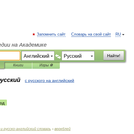
Запомнить сайт
Словарь на свой сайт
RU
едии на Академике
Найти!
Книги
Игры ⚽
русский
с русского на английский
од
и
русско
-
английский
словарь
веркблей
>