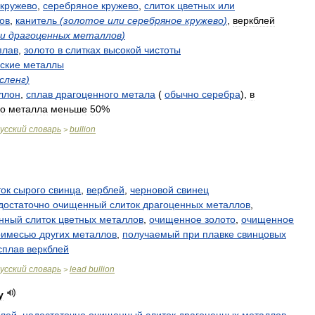
кружево
,
серебряное
кружево
,
слиток
цветных
или
ов
,
канитель
(
золотое
или
серебряное
кружево
)
,
веркблей
и
драгоценных
металлов
)
плав
,
золото
в
слитках
высокой
чистоты
ские
металлы
сленг
)
ллон
,
сплав
драгоценного
метала
(
обычно
серебра
),
в
го
металла
меньше
50
%
усский
словарь
bullion
>
ток
сырого
свинца
,
верблей
,
черновой
свинец
достаточно
очищенный
слиток
драгоценных
металлов
,
нный
слиток
цветных
металлов
,
очищенное
золото
,
очищенное
римесью
других
металлов
,
получаемый
при
плавке
свинцовых
сплав
веркблей
усский
словарь
lead
bullion
>
y