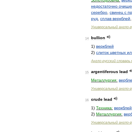
Золотодобыча:
верк
недостаточно
очище
серебро
,
свинец
с
п
руд
,
сплав
веркблей
Универсальный
англо
-
р
bullion
14
1
)
веркблей
2
)
слиток
цветных
ил
Англо
-
русский
словарь
argentiferous
lead
15
Металлургия:
вербл
Универсальный
англо
-
р
crude
lead
16
1
)
Техника:
веркблей
2
)
Металлургия:
вер
Универсальный
англо
-
р