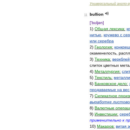
Универсальный
англо
-
р
bullion
11
['
bʊljən
]
1
)
Общая
лексика:
к
нитью
,
кружево
с
се
или
серебра
2
)
Геология:
конкрец
окаменелость
,
расп
3
)
Техника:
веркблей
слиток
цветных
мета
4
)
Металлургия:
сли
5
)
Текстиль:
металли
6
)
Банковское
дело:
продаваемые
на
вес
7
)
Силикатное
произ
выработке
листово
8
)
Валютные
операц
9
)
Инвестиции:
сере
применительно
к
п
10
)
Макаров:
витая
з