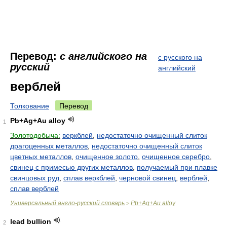
Перевод:
с английского на
с русского на
русский
английский
верблей
Толкование
Перевод
Pb+Ag+Au alloy
1
Золотодобыча:
веркблей
,
недостаточно очищенный слиток
драгоценных металлов
,
недостаточно очищенный слиток
цветных металлов
,
очищенное золото
,
очищенное серебро
,
свинец с примесью других металлов
,
получаемый при плавке
свинцовых руд
,
сплав веркблей
,
черновой свинец
,
верблей
,
сплав верблей
Универсальный англо-русский словарь
Pb+Ag+Au alloy
>
lead bullion
2