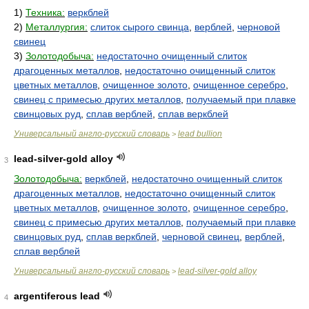
1)
Техника:
веркблей
2)
Металлургия:
слиток сырого свинца
,
верблей
,
черновой
свинец
3)
Золотодобыча:
недостаточно очищенный слиток
драгоценных металлов
,
недостаточно очищенный слиток
цветных металлов
,
очищенное золото
,
очищенное серебро
,
свинец с примесью других металлов
,
получаемый при плавке
свинцовых руд
,
сплав верблей
,
сплав веркблей
Универсальный англо-русский словарь
lead bullion
>
lead-silver-gold alloy
3
Золотодобыча:
веркблей
,
недостаточно очищенный слиток
драгоценных металлов
,
недостаточно очищенный слиток
цветных металлов
,
очищенное золото
,
очищенное серебро
,
свинец с примесью других металлов
,
получаемый при плавке
свинцовых руд
,
сплав веркблей
,
черновой свинец
,
верблей
,
сплав верблей
Универсальный англо-русский словарь
lead-silver-gold alloy
>
argentiferous lead
4