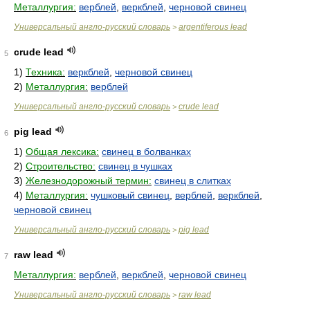
Металлургия:
верблей
,
веркблей
,
черновой свинец
Универсальный англо-русский словарь
argentiferous lead
>
crude lead
5
1)
Техника:
веркблей
,
черновой свинец
2)
Металлургия:
верблей
Универсальный англо-русский словарь
crude lead
>
pig lead
6
1)
Общая лексика:
свинец в болванках
2)
Строительство:
свинец в чушках
3)
Железнодорожный термин:
свинец в слитках
4)
Металлургия:
чушковый свинец
,
верблей
,
веркблей
,
черновой свинец
Универсальный англо-русский словарь
pig lead
>
raw lead
7
Металлургия:
верблей
,
веркблей
,
черновой свинец
Универсальный англо-русский словарь
raw lead
>