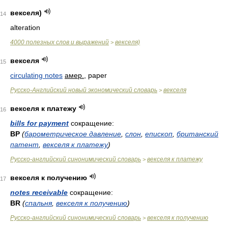
векселя)
14
alteration
4000 полезных слов и выражений
векселя)
>
векселя
15
circulating notes
амер.
, paper
Русско-Английский новый экономический словарь
векселя
>
векселя к платежу
16
bills for payment
сокращение:
BP
(
барометрическое давление
,
слон
,
епископ
,
британский
патент
,
векселя к платежу
)
Русско-английский синонимический словарь
векселя к платежу
>
векселя к получению
17
notes receivable
сокращение:
BR
(
спальня
,
векселя к получению
)
Русско-английский синонимический словарь
векселя к получению
>