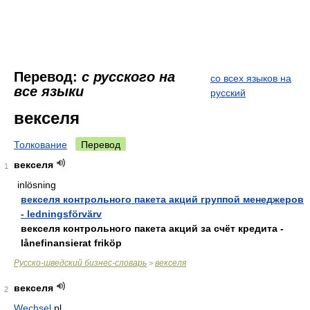
Перевод:
с русского на
со всех языков на
все языки
русский
векселя
Толкование
Перевод
векселя
1
inlösning
векселя контрольного пакета акций группой менеджеров
- ledningsförvärv
векселя контрольного пакета акций за счёт кредита -
lånefinansierat friköp
Русско-шведский бизнес-словарь
векселя
>
векселя
2
Wechsel
pl