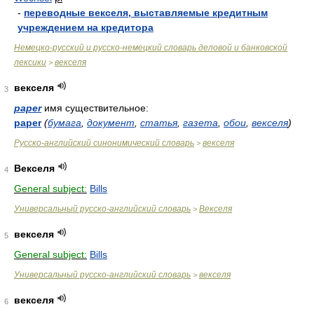
-
переводные векселя, выставляемые кредитным
учреждением на кредитора
Немецко-русский и русско-немецкий словарь деловой и банковской
лексики
векселя
>
векселя
3
paper
имя существительное:
paper
(
бумага
,
документ
,
статья
,
газета
,
обои
,
векселя
)
Русско-английский синонимический словарь
векселя
>
Векселя
4
General subject:
Bills
Универсальный русско-английский словарь
Векселя
>
векселя
5
General subject:
Bills
Универсальный русско-английский словарь
векселя
>
векселя
6