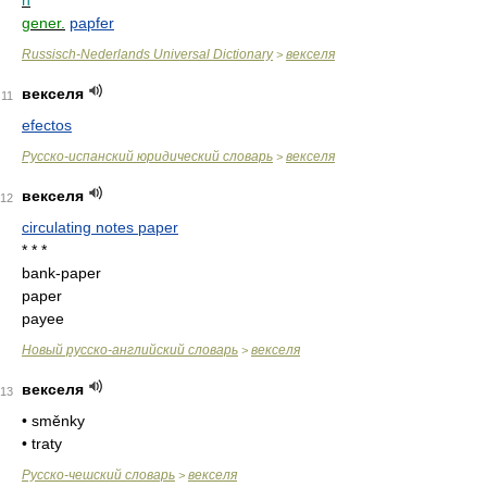
n
gener.
papfer
Russisch-Nederlands Universal Dictionary
векселя
>
векселя
11
efectos
Русско-испанский юридический словарь
векселя
>
векселя
12
circulating notes paper
* * *
bank-paper
paper
payee
Новый русско-английский словарь
векселя
>
векселя
13
• směnky
• traty
Русско-чешский словарь
векселя
>