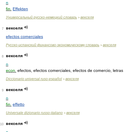
n
fin.
Effekten
Универсальный русско-немецкий словарь
векселя
>
векселя
7
efectos comerciales
Русско-испанский финансово-экономическому словарь
векселя
>
векселя
8
n
econ.
efectos, efectos comerciales, efectos de comercio, letras
Diccionario universal ruso-español
векселя
>
векселя
9
n
fin.
effetto
Universale dizionario russo-italiano
векселя
>
векселя
10