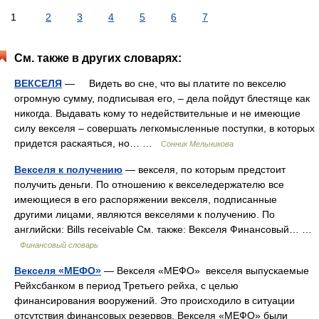
1
2
3
4
5
6
7
См. также в других словарях:
ВЕКСЕЛЯ
— Видеть во сне, что вы платите по векселю
огромную сумму, подписывая его, – дела пойдут блестяще как
никогда. Выдавать кому то недействительные и не имеющие
силу векселя – совершать легкомысленные поступки, в которых
придется раскаяться, но… …
Сонник Мельникова
Векселя к получению
— векселя, по которым предстоит
получить деньги. По отношению к векселедержателю все
имеющиеся в его распоряжении векселя, подписанные
другими лицами, являются векселями к получению. По
английски: Bills receivable См. также: Векселя Финансовый… …
Финансовый словарь
Векселя «МЕФО»
— Векселя «МЕФО» векселя выпускаемые
Рейхсбанком в период Третьего рейха, с целью
финансирования вооружений. Это происходило в ситуации
отсутствия финансовых резервов. Векселя «МЕФО» были