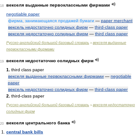
векселя выданные первоклассными фирмами
18
negotiable paper
фирма, занимающаяся продажей бумаги
—
paper merchant
вексель недостаточно солидных фирм
—
third-class paper
векселя недостаточно солидных фирм
—
third class paper
Русско-английский большой базовый словарь
векселя выданные
>
первоклассными фирмами
векселя недостаточно солидных фирм
19
1.
third class paper
векселя выданные первоклассными фирмами
—
negotiable
paper
вексель недостаточно солидных фирм
—
third-class paper
2.
third-class paper
Русско-английский большой базовый словарь
векселя недостаточно
>
солидных фирм
векселя центрального банка
20
central bank bills