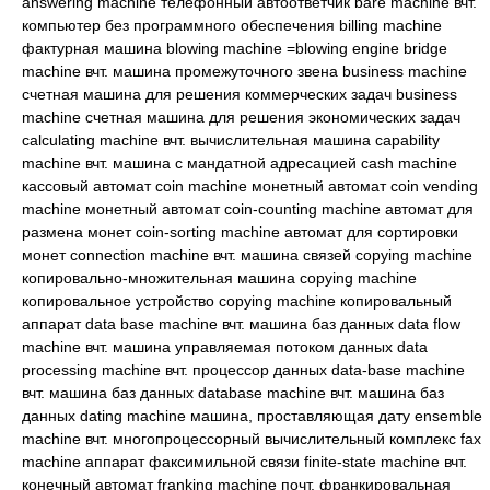
answering machine телефонный автоответчик bare machine вчт.
компьютер без программного обеспечения billing machine
фактурная машина blowing machine =blowing engine bridge
machine вчт. машина промежуточного звена business machine
счетная машина для решения коммерческих задач business
machine счетная машина для решения экономических задач
calculating machine вчт. вычислительная машина capability
machine вчт. машина с мандатной адресацией cash machine
кассовый автомат coin machine монетный автомат coin vending
machine монетный автомат coin-counting machine автомат для
размена монет coin-sorting machine автомат для сортировки
монет connection machine вчт. машина связей copying machine
копировально-множительная машина copying machine
копировальное устройство copying machine копировальный
аппарат data base machine вчт. машина баз данных data flow
machine вчт. машина управляемая потоком данных data
processing machine вчт. процессор данных data-base machine
вчт. машина баз данных database machine вчт. машина баз
данных dating machine машина, проставляющая дату ensemble
machine вчт. многопроцессорный вычислительный комплекс fax
machine аппарат факсимильной связи finite-state machine вчт.
конечный автомат franking machine почт. франкировальная