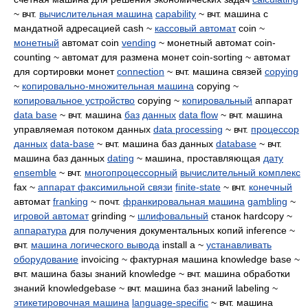
~ вчт.
вычислительная машина
capability
~ вчт. машина с
мандатной адресацией cash ~
кассовый автомат
coin ~
монетный
автомат coin
vending
~ монетный автомат coin-
counting ~ автомат для размена монет coin-sorting ~ автомат
для сортировки монет
connection
~ вчт. машина связей
copying
~
копировально-множительная машина
copying ~
копировальное устройство
copying ~
копировальный
аппарат
data base
~ вчт. машина
баз
данных
data flow
~ вчт. машина
управляемая потоком данных
data processing
~ вчт.
процессор
данных
data-base
~ вчт. машина баз данных
database
~ вчт.
машина баз данных
dating
~ машина, проставляющая
дату
ensemble
~ вчт.
многопроцессорный
вычислительный комплекс
fax ~
аппарат факсимильной связи
finite-state
~ вчт.
конечный
автомат
franking
~ почт.
франкировальная машина
gambling
~
игровой автомат
grinding ~
шлифовальный
станок hardcopy ~
аппаратура
для получения документальных копий inference ~
вчт.
машина логического вывода
install a ~
устанавливать
оборудование
invoicing ~ фактурная машина knowledge base ~
вчт. машина базы знаний knowledge ~ вчт. машина обработки
знаний knowledgebase ~ вчт. машина баз знаний labeling ~
этикетировочная машина
language-specific
~ вчт. машина