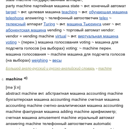
party machine партийная машина state ~ вчт. конечный автомат
target
~ вчт. целевая машина
teaching
~ вчт.
обучающая машина
telephone
answering ~ телефонный автоответчик
telex
~
телексный
аппарат
Turing
~ вчт.
машина Тьюринга
user ~ вчт.
абонентская машина
vending ~ торговый автомат vendor:
vendor = vending machine
virtual
~ вчт.
виртуальная машина
voting
~ (перен.) машина голосования voting ~ машина для
подсчета голосов (на выборах) voting: ~ machine перен.
машина голосования ~ machine машина для подсчета голосов
(на выборах)
weighing
~
весы
Большой англо-русский и русско-английский словарь
machine
>
machine
6
[məˈʃi:n]
abstract machine вчт. абстрактная машина accounting machine
бухгалтерская машина accounting machine счетная машина
accounting machine счетно-аналитическая машина accounting
machine фактурная машина adding machine арифмометр;
счетная машина amusement machine игральный автомат
answering machine телефонный автоответчик automatic