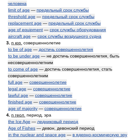
человека
limit of age
—
предельный срок службы
threshold age
—
предельный срок службы
replacement age
—
предельный срок службы
age of equipment
—
срок службы оборудования
aircraft age
—
срок службы воздушного судна
3.
n юр.
совершеннолетие
to be of age
—
достичь совершеннолетия
to be under age
— не достичь совершеннолетия, быть
несовершеннолетним
to come of age
— достичь совершеннолетия, стать
совершеннолетним
full age
—
совершеннолетие
legal age
—
совершеннолетие
lawful age
—
совершеннолетие
finished age
—
совершеннолетие
age of majority
—
совершеннолетие
4.
n геол.
период, эра
the Ice Age
—
ледниковый период
Age of Fishes
— девон, девонский период
in the nuclear and space age
—
в ядерно-космическую эру