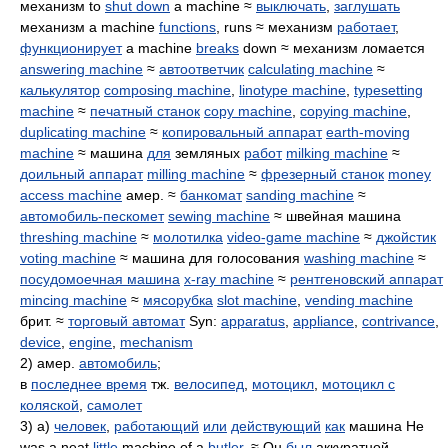
механизм to
shut down
a machine ≈
выключать
,
заглушать
механизм a machine
functions
, runs ≈ механизм
работает
,
функционирует
a machine
breaks
down ≈ механизм ломается
answering machine
≈
автоответчик
calculating machine
≈
калькулятор
composing machine
,
linotype machine
,
typesetting
machine
≈
печатный станок
copy machine
,
copying machine
,
duplicating machine
≈
копировальный аппарат
earth-moving
machine
≈ машина
для
земляных
работ
milking machine
≈
доильный аппарат
milling machine
≈
фрезерный станок
money
access machine
амер. ≈
банкомат
sanding machine
≈
автомобиль-пескомет
sewing machine
≈ швейная машина
threshing machine
≈
молотилка
video-game machine
≈
джойстик
voting machine
≈ машина для голосования
washing machine
≈
посудомоечная машина
x-ray machine
≈
рентгеновский аппарат
mincing machine
≈
мясорубка
slot machine
,
vending machine
брит. ≈
торговый автомат
Syn:
apparatus
,
appliance
,
contrivance
,
device
,
engine
,
mechanism
2) амер.
автомобиль
;
в
последнее время
тж.
велосипед
,
мотоцикл
,
мотоцикл с
коляской
,
самолет
3) а)
человек
,
работающий
или
действующий
как
машина He
was a neat
little
machine of a
butler
. ≈ Он
был
аккуратной