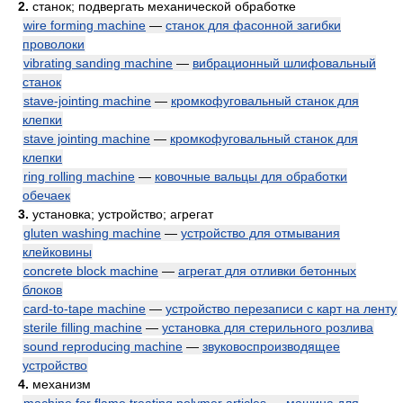
2.
станок; подвергать механической обработке
wire forming machine
—
станок для фасонной загибки
проволоки
vibrating sanding machine
—
вибрационный шлифовальный
станок
stave-jointing machine
—
кромкофуговальный станок для
клепки
stave jointing machine
—
кромкофуговальный станок для
клепки
ring rolling machine
—
ковочные вальцы для обработки
обечаек
3.
установка; устройство; агрегат
gluten washing machine
—
устройство для отмывания
клейковины
concrete block machine
—
агрегат для отливки бетонных
блоков
card-to-tape machine
—
устройство перезаписи с карт на ленту
sterile filling machine
—
установка для стерильного розлива
sound reproducing machine
—
звуковоспроизводящее
устройство
4.
механизм