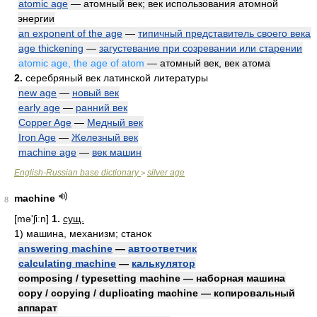
atomic age
— атомный век; век использования атомной
энергии
an exponent of the age
—
типичный представитель своего века
age thickening
—
загустевание при созревании или старении
atomic age, the age of atom
— атомный век, век атома
2.
серебряный век латинской литературы
new age
—
новый век
early age
—
ранний век
Copper Age
—
Медный век
Iron Age
—
Железный век
machine age
—
век машин
English-Russian base dictionary
silver age
>
machine
8
[mə'ʃiːn]
1.
сущ.
1)
машина, механизм; станок
answering machine
—
автоответчик
calculating machine
—
калькулятор
composing / typesetting machine — наборная машина
copy / copying / duplicating machine — копировальный
аппарат