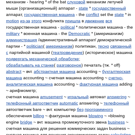
механизм - hearing * of the bat
слуховой
механизм летучей
мыши (организационный) аппарат -
state
*
государственный
аппарат,
государственная машина
- the
conflict
set the
state
* in
motion
из-за
этого
конфликта
пришла
в
движение
вся
государственная машина -
political
* политическая машина - the
military
* военная машина - the
Democratic
* (американизм)
администрация
/административный аппарат/ демократической
партии - *
politician
(
американизм
) политикан,
тесно
связанный
с
партийной машиной (
театроведение
) (историческое) машина
подвергать механической обработке
;
обрабатывать на станке
(
разговорное
) печатать (тж. * off)
abstract
~ вчт.
абстрактная машина
accounting ~
бухгалтерская
машина
accounting ~ счетная машина accounting ~
счетно-
аналитическая машина
accounting ~
фактурная машина
adding
~ арифмометр;
счетная машина
amusement
~
игральный
автомат
answering
~
телефонный автоответчик
automatic
answering ~
телефонный
автоответчик bare ~ вчт. компьютер
без
программного
обеспечения
billing
~ фактурная машина
blowing
~ =blowing
engine
bridge
~ вчт. машина промежуточного звена
business
~
счетная машина для решения коммерческих задач business ~
счетная машина для решения экономических задач
calculating