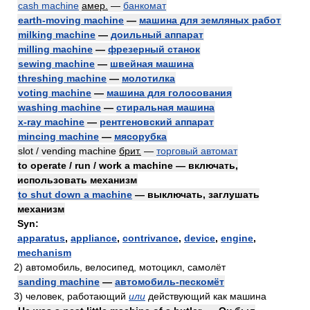
cash machine
амер.
—
банкомат
earth-moving machine
—
машина для земляных работ
milking machine
—
доильный аппарат
milling machine
—
фрезерный станок
sewing machine
—
швейная машина
threshing machine
—
молотилка
voting machine
—
машина для голосования
washing machine
—
стиральная машина
x-ray machine
—
рентгеновский аппарат
mincing machine
—
мясорубка
slot / vending machine
брит.
—
торговый автомат
to operate / run / work a machine — включать,
использовать механизм
to shut down a machine
— выключать, заглушать
механизм
Syn:
apparatus
,
appliance
,
contrivance
,
device
,
engine
,
mechanism
2)
автомобиль, велосипед, мотоцикл, самолёт
sanding machine
—
автомобиль-пескомёт
3)
человек, работающий
или
действующий как машина