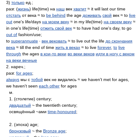
3)
только
ед.;
разг. (
жизнь
) life(time) на
наш
век
хватит
≈ it will last our time
отстать
от века ≈ to
be behind
the age
доживать
свой
век ≈ to
live
out
one's life/days
на моем веку
≈ in my life(time)
на своем веку
≈
in one's life(time)
отжить свой век
≈ to have had one's day, to go
out of
fashion/use;
to
superannuate
∙
век вековать
≈ to live out the life
до скончания
века
≈ till the end of time
жить в веках
≈ to live
forever
,
to
live
through
the ages
в кои-то веки
во веки веков
идти в ногу с веком
на веки вечные
2. нареч.;
разг.
for ages
;
always
мы с
тобой
век не видались ≈ we haven't met for ages,
we haven't seen
each other
for ages
м.
1. (столетие) century;
двадцатый
~ the twentieth century;
освящённый ~ами
time-honoured
;
2. (эпоха) age;
бронзовый
~ the
Bronze age
;