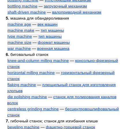
possing machine
—
уплотняющий механизм
bottling machine
—
загрузочный механизм
shaft-driven machine
—
валоприводной механизм
5.
машина для обандероливания
machine age
—
век машин
machine make
—
тип машины
type machine
—
тип машины
machine size
—
формат машины
war machine
—
военная машина
6.
биговальный станок
knee-and-column milling machine
—
консольно-фрезерный
станок
horizontal milling machine
—
горизонтальный фрезерный
станок
flaking machine
—
плющильный станок для изготовления
хлопьев
die polishing machine
—
станок для полирования каналов
волок
centreless grinding machine
—
бесцентровошлифовальный
станок
7.
гибочный станок; станок для изгибания клише
beveling machine
—
фацетно-торцевой станок