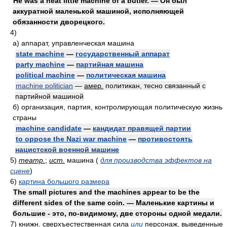
He was a neat little machine of a butler. — Он был
аккуратной маленькой машиной, исполняющей
обязанности дворецкого.
4)
а)
аппарат, управленческая машина
state machine
—
государственный аппарат
party machine
—
партийная машина
political machine
—
политическая машина
machine politician
—
амер.
политикан, тесно связанный с
партийной машиной
б)
организация, партия, контролирующая политическую жизнь
страны
machine candidate
—
кандидат правящей партии
to oppose the Nazi war machine
—
противостоять
нацистской военной машине
5)
театр.
;
ист.
машина
(
для производства эффектов на
сцене
)
6)
картина большого размера
The small pictures and the machines appear to be the
different sides of the same coin. — Маленькие картины и
большие - это, по-видимому, две стороны одной медали.
7)
книжн.
сверхъестественная сила
или
персонаж, выведенные