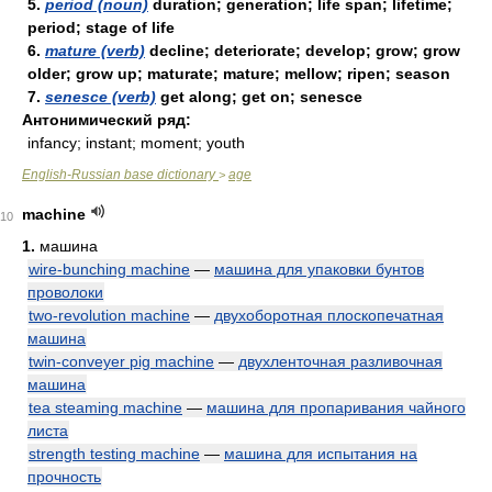
5.
period (noun)
duration; generation; life span; lifetime;
period; stage of life
6.
mature (verb)
decline; deteriorate; develop; grow; grow
older; grow up; maturate; mature; mellow; ripen; season
7.
senesce (verb)
get along; get on; senesce
Антонимический ряд:
infancy; instant; moment; youth
English-Russian base dictionary
age
>
machine
10
1.
машина
wire-bunching machine
—
машина для упаковки бунтов
проволоки
two-revolution machine
—
двухоборотная плоскопечатная
машина
twin-conveyer pig machine
—
двухленточная разливочная
машина
tea steaming machine
—
машина для пропаривания чайного
листа
strength testing machine
—
машина для испытания на
прочность