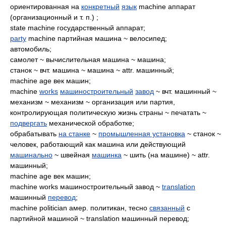
ориентированная на
конкретный
язык
machine аппарат
(организационный и т. п.) ;
state machine государственный аппарат;
party
machine партийная машина ~ велосипед;
автомобиль;
самолет ~ вычислительная машина ~ машина;
станок ~ вчт. машина ~ машина ~ attr. машинный;
machine age век машин;
machine
works
машиностроительный
завод
~ вчт. машинный ~
механизм ~ механизм ~ организация или партия,
контролирующая политическую жизнь страны ~ печатать ~
подвергать
механической обработке;
обрабатывать
на станке
~
промышленная установка
~ станок ~
человек, работающий как машина или действующий
машинально
~ швейная
машинка
~ шить (на машине) ~ attr.
машинный;
machine age век машин;
machine works машиностроительный завод ~
translation
машинный
перевод
;
machine politician амер. политикан, тесно
связанный
с
партийной машиной ~ translation машинный перевод;