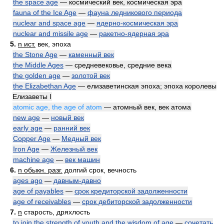
the space age
— космический век, космическая эра
fauna of the Ice Age
—
фауна ледникового периода
nuclear and space age
—
ядерно-космическая эра
nuclear and missile age
—
ракетно-ядерная эра
5.
n ист.
век, эпоха
the Stone Age
—
каменный век
the Middle Ages
— средневековье, средние века
the golden age
—
золотой век
the Elizabethan Age
— елизаветинская эпоха; эпоха королевы
Елизаветы I
atomic age, the age of atom
— атомный век, век атома
new age
—
новый век
early age
—
ранний век
Copper Age
—
Медный век
Iron Age
—
Железный век
machine age
—
век машин
6.
n обыкн. разг.
долгий срок, вечность
ages ago
—
давным-давно
age of payables
—
срок кредиторской задолженности
age of receivables
—
срок дебиторской задолженности
7.
n
старость, дряхлость
to join the strength of youth and the wisdom of age
—
сочетать