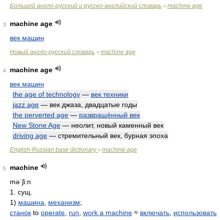
Большой англо-русский и русско-английский словарь
machine age
>
machine age
3
век машин
Новый англо-русский словарь
machine age
>
machine age
4
век машин
the age of technology
—
век техники
jazz age
— век джаза, двадцатые годы
the perverted age
—
развращённый век
New Stone Age
— неолит, новый каменный век
driving age
— стремительный век, бурная эпоха
English-Russian base dictionary
machine age
>
machine
5
məˈʃi:n
1. сущ.
1)
машина
,
механизм
;
станок
to
operate
,
run
,
work a machine
≈
включать
,
использовать