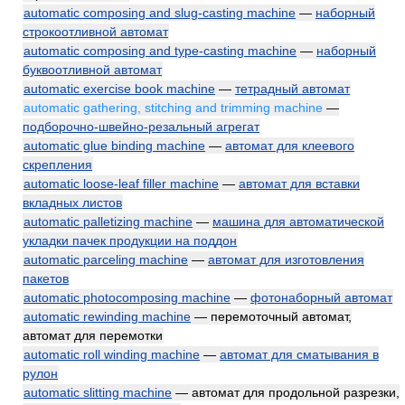
automatic composing and slug-casting machine
—
наборный
строкоотливной автомат
automatic composing and type-casting machine
—
наборный
буквоотливной автомат
automatic exercise book machine
—
тетрадный автомат
automatic gathering, stitching and trimming machine
—
подборочно-швейно-резальный агрегат
automatic glue binding machine
—
автомат для клеевого
скрепления
automatic loose-leaf filler machine
—
автомат для вставки
вкладных листов
automatic palletizing machine
—
машина для автоматической
укладки пачек продукции на поддон
automatic parceling machine
—
автомат для изготовления
пакетов
automatic photocomposing machine
—
фотонаборный автомат
automatic rewinding machine
— перемоточный автомат,
автомат для перемотки
automatic roll winding machine
—
автомат для сматывания в
рулон
automatic slitting machine
— автомат для продольной разрезки,