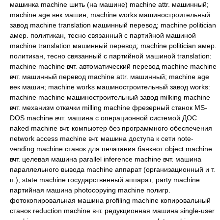
машинка machine шить (на машине) machine attr. машинный;
machine age век машин; machine works машиностроительный
завод machine translation машинный перевод; machine politician
амер. политикан, тесно связанный с партийной машиной
machine translation машинный перевод; machine politician амер.
политикан, тесно связанный с партийной машиной translation:
machine machine вчт. автоматический перевод machine machine
вчт. машинный перевод machine attr. машинный; machine age
век машин; machine works машиностроительный завод works:
machine machine машиностроительный завод milking machine
вчт. механизм откачки milling machine фрезерный станок MS-
DOS machine вчт. машина с операционной системой ДОС
naked machine вчт. компьютер без программного обеспечения
network access machine вчт. машина доступа к сети note-
vending machine станок для печатания банкнот object machine
вчт. целевая машина parallel inference machine вчт. машина
параллельного вывода machine аппарат (организационный и т.
п.); state machine государственный аппарат; party machine
партийная машина photocopying machine полигр.
фотокопировальная машина profiling machine копировальный
станок reduction machine вчт. редукционная машина single-user