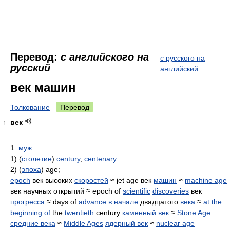
Перевод:
с английского на
с русского на
русский
английский
век машин
Толкование
Перевод
век
1
1.
муж
.
1) (
столетие
)
century
,
centenary
2) (
эпоха
) age;
epoch
век высоких
скоростей
≈ jet age век
машин
≈
machine age
век научных открытий ≈ epoch of
scientific
discoveries
век
прогресса
≈ days of
advance
в начале
двадцатого
века
≈
at the
beginning of
the
twentieth
century
каменный век
≈
Stone Age
средние века
≈
Middle Ages
ядерный век
≈
nuclear age