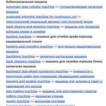
бобинорезальная машина
automatic stop cylinder machine
—
стопцилиндровая печатная
машина
automatic trimming machine for continuous run
—
трёхсторонний резальный автомат для поточной линии
back glueing-and-stripping machine
—
машина для промазки
корешка клеем и оклейки
backing machine
— машина для отгибки краёв корешка,
кашировальный станок
backing-and-rounding machine
—
круглильно-кашировальная
машина
backlining machine
—
оклеечно-каптальная машина
back stripping machine
— машина для оклейки корешка блока,
оклеечная машина
backward skip-wheel numbering machine
—
нумератор с
пропуском цифр при нумерации убывающими цифрами
bagging and sealing machine
—
машина для укладки в пакет и
сваривания его концов
bag making machine
—
машина для изготовления пакетов
milking machine
—
механизм откачки
supply machine
—
механизм поставок