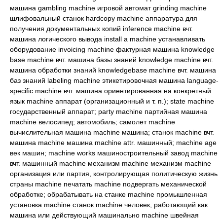
машина gambling machine игровой автомат grinding machine
шлифовальный станок hardcopy machine аппаратура для
получения документальных копий inference machine вчт.
машина логического вывода install a machine устанавливать
оборудование invoicing machine фактурная машина knowledge
base machine вчт. машина базы знаний knowledge machine вчт.
машина обработки знаний knowledgebase machine вчт. машина
баз знаний labeling machine этикетировочная машина language-
specific machine вчт. машина ориентированная на конкретный
язык machine аппарат (организационный и т. п.); state machine
государственный аппарат; party machine партийная машина
machine велосипед; автомобиль; самолет machine
вычислительная машина machine машина; станок machine вчт.
машина machine машина machine attr. машинный; machine age
век машин; machine works машиностроительный завод machine
вчт. машинный machine механизм machine механизм machine
организация или партия, контролирующая политическую жизнь
страны machine печатать machine подвергать механической
обработке; обрабатывать на станке machine промышленная
установка machine станок machine человек, работающий как
машина или действующий машинально machine швейная