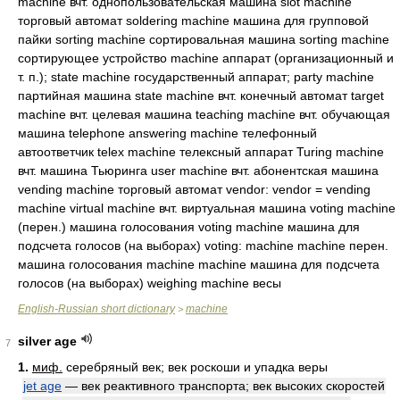
machine вчт. однопользовательская машина slot machine
торговый автомат soldering machine машина для групповой
пайки sorting machine сортировальная машина sorting machine
сортирующее устройство machine аппарат (организационный и
т. п.); state machine государственный аппарат; party machine
партийная машина state machine вчт. конечный автомат target
machine вчт. целевая машина teaching machine вчт. обучающая
машина telephone answering machine телефонный
автоответчик telex machine телексный аппарат Turing machine
вчт. машина Тьюринга user machine вчт. абонентская машина
vending machine торговый автомат vendor: vendor = vending
machine virtual machine вчт. виртуальная машина voting machine
(перен.) машина голосования voting machine машина для
подсчета голосов (на выборах) voting: machine machine перен.
машина голосования machine machine машина для подсчета
голосов (на выборах) weighing machine весы
English-Russian short dictionary
machine
>
silver age
7
1.
миф.
серебряный век; век роскоши и упадка веры
jet age
— век реактивного транспорта; век высоких скоростей