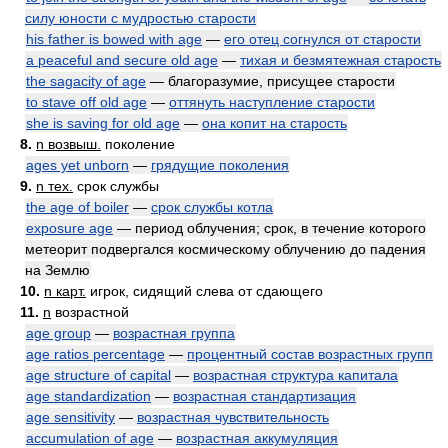
силу юности с мудростью старости
his father is bowed with age
—
его отец согнулся от старости
a peaceful and secure old age
—
тихая и безмятежная старость
the sagacity of age
— благоразумие, присущее старости
to stave off old age
—
оттянуть наступление старости
she is saving for old age
—
она копит на старость
8.
n возвыш.
поколение
ages yet unborn
—
грядущие поколения
9.
n тех.
срок службы
the age of boiler
—
срок службы котла
exposure age
— период облучения; срок, в течение которого
метеорит подвергался космическому облучению до падения
на Землю
10.
n карт.
игрок, сидящий слева от сдающего
11.
n
возрастной
age group
—
возрастная группа
age ratios percentage
—
процентный состав возрастных групп
age structure of capital
—
возрастная структура капитала
age standardization
—
возрастная стандартизация
age sensitivity
—
возрастная чувствительность
accumulation of age
—
возрастная аккумуляция