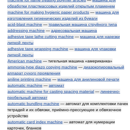
machine for flame treating polymer articles
—
машина для
обработки пластмассовых изделий открытым пламенем
machine for making hygienic paper products
—
машина для
изготовления гигиенических изделий из бумаги
acid-blast machine
—
травильная машина струйного типа
addressing machine
—
адресовальная машина
adhesive tape lathe cutting machine
—
машина для нарезки
липкой ленты
adhesive tape wrapping machine
—
машина для упаковки
липкой ленты
American machine
— тигельная машина «американка»
ammonia-type diazo copying machine
—
диазокопировальный
аппарат сухого проявления
aniline printing machine
—
машина для анилиновой печати
automatic machine
—
автомат
automatic machine for casting spacing material
—
линеечно-
пробельный автомат
automatic bundling machine
— автомат для комплектовки пачек
тетрадей и их обвязки, приёмно-прессующее и обвязочное
устройство
automatic card index machine
— автомат для нумерации
карточек, бланков