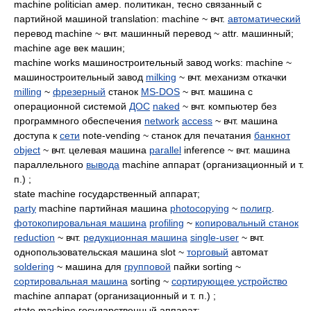
machine politician амер. политикан, тесно связанный с
партийной машиной translation: machine ~ вчт.
автоматический
перевод machine ~ вчт. машинный перевод ~ attr. машинный;
machine age век машин;
machine works машиностроительный завод works: machine ~
машиностроительный завод
milking
~ вчт. механизм откачки
milling
~
фрезерный
станок
MS-DOS
~ вчт. машина с
операционной системой
ДОС
naked
~ вчт. компьютер без
программного обеспечения
network
access
~ вчт. машина
доступа к
сети
note-vending ~ станок для печатания
банкнот
object
~ вчт. целевая машина
parallel
inference ~ вчт. машина
параллельного
вывода
machine аппарат (организационный и т.
п.) ;
state machine государственный аппарат;
party
machine партийная машина
photocopying
~
полигр
.
фотокопировальная машина
profiling
~
копировальный станок
reduction
~ вчт.
редукционная машина
single-user
~ вчт.
однопользовательская машина slot ~
торговый
автомат
soldering
~ машина для
групповой
пайки sorting ~
сортировальная машина
sorting ~
сортирующее устройство
machine аппарат (организационный и т. п.) ;
state machine государственный аппарат;