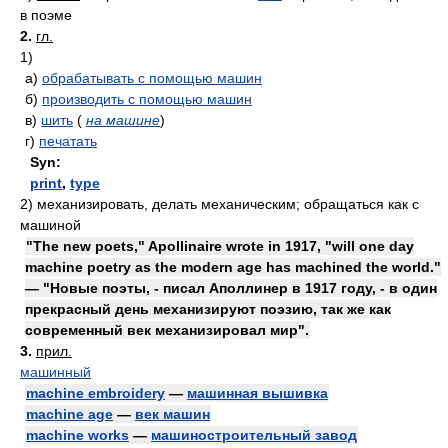
в поэме
2.
гл.
1)
а)
обрабатывать с помощью машин
б)
производить с помощью машин
в)
шить
(
на машине
)
г)
печатать
Syn:
print
,
type
2)
механизировать, делать механическим; обращаться как с
машиной
"The new poets," Apollinaire wrote in 1917, "will one day
machine poetry as the modern age has machined the world."
— "Новые поэты, - писал Аполлинер в 1917 году, - в один
прекрасный день механизируют поэзию, так же как
современный век механизировал мир".
3.
прил.
машинный
machine embroidery
—
машинная вышивка
machine age
—
век машин
machine works
—
машиностроительный завод