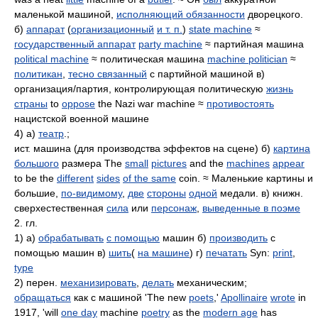
маленькой машиной,
исполняющий обязанности
дворецкого.
б)
аппарат
(
организационный
и т. п.
)
state machine
≈
государственный аппарат
party machine
≈ партийная машина
political machine
≈ политическая машина
machine politician
≈
политикан
,
тесно связанный
с партийной машиной в)
организация/партия, контролирующая политическую
жизнь
страны
to
oppose
the Nazi war machine ≈
противостоять
нацистской военной машине
4) а)
театр
.;
ист. машина (для производства эффектов на сцене) б)
картина
большого
размера The
small
pictures
and the
machines
appear
to be the
different
sides
of the same
coin. ≈ Маленькие картины и
большие,
по-видимому
,
две
стороны
одной
медали. в) книжн.
сверхестественная
сила
или
персонаж
,
выведенные в поэме
2. гл.
1) а)
обрабатывать
с помощью
машин б)
производить
с
помощью машин в)
шить
(
на машине
) г)
печатать
Syn:
print
,
type
2) перен.
механизировать
,
делать
механическим;
обращаться
как с машиной 'The new
poets
,'
Apollinaire
wrote
in
1917, 'will
one day
machine
poetry
as the
modern age
has