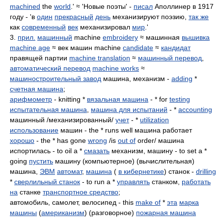
machined
the
world
.' ≈ 'Новые поэты' -
писал
Аполлинер в 1917
году - 'в
один
прекрасный
день
механизируют поэзию,
так же
как
современный
век
механизировал
мир
.'
3.
прил.
машинный
machine
embroidery
≈ машинная
вышивка
machine age
≈ век машин machine
candidate
≈
кандидат
правящей партии
machine translation
≈
машинный перевод
,
автоматический перевод
machine works
≈
машиностроительный завод
машина, механизм -
adding
*
счетная машина
;
арифмометр
- knitting *
вязальная машина
- * for
testing
испытательная машина
,
машина для испытаний
- *
accounting
машинный /механизированный/
учет
- *
utilization
использование
машин - the * runs well машина работает
хорошо
- the * has gone
wrong
/is
out of
order/ машина
испортилась - to oil a *
смазать
механизм, машину - to set a *
going
пустить
машину (компьютерное) (вычислительная)
машина,
ЭВМ
автомат
,
машина
(
в кибернетике
) станок -
drilling
*
сверлильный станок
- to run a *
управлять
станком,
работать
на
станке
транспортное средство
;
автомобиль, самолет, велосипед - this
make of
*
эта
марка
машины
(
американизм
) (разговорное)
пожарная машина