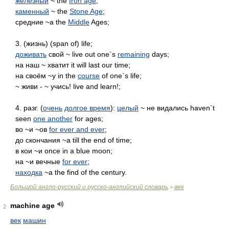
железный
~ the
Iron age
;
каменный
~ the
Stone Age
;
средние ~а the
Middle
Ages;
3. (жизнь) (span of) life;
доживать
свой ~ live out one`s
remaining
days;
на наш ~ хватит it will last our time;
на своём ~у in the
course
of one`s life;
~ живи - ~ учись! live and learn!;
4. разг. (
очень
долгое время
):
целый
~ не видались haven`t
seen
one another
for ages;
во ~и ~ов
for ever and ever
;
до скончания ~а till the end of time;
в кои ~и once in a blue moon;
на ~и вечные
for ever
;
находка
~а the find of the century.
Большой англо-русский и русско-английский словарь
век
>
machine age
2
век
машин