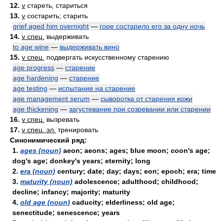
12.
v
стареть, стариться
13.
v
состарить; старить
grief aged him overnight
—
горе состарило его за одну ночь
14.
v спец.
выдерживать
to age wine
—
выдерживать вино
15.
v спец.
подвергать искусственному старению
age progress
—
старение
age hardening
—
старение
age testing
—
испытание на старение
age management serum
—
сыворотка от старения кожи
age thickening
—
загустевание при созревании или старении
16.
v спец.
вызревать
17.
v спец. эл.
тренировать
Синонимический ряд:
1.
ages (noun)
aeon; aeons; ages; blue moon; coon's age;
dog's age; donkey's years; eternity; long
2.
era (noun)
century; date; day; days; eon; epoch; era; time
3.
maturity (noun)
adolescence; adulthood; childhood;
decline; infancy; majority; maturity
4.
old age (noun)
caducity; elderliness; old age;
senectitude; senescence; years