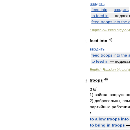
вводить
feed
into
—
вводить
to
feed
in
—
подава
feed
troops
into
the
English
-
Russian
big
poly
feed
into
5
вводить
feed
troops
into
the
to
feed
in
—
подава
English
-
Russian
big
poly
troops
6
n
pl
1
)
войска
,
вооружен
2
)
добровольцы
,
пом
партийные
работник
•
to
allow
troops
into
to
bring
in
troops