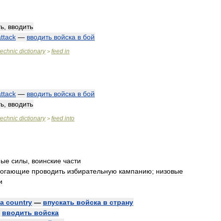
ть
,
вводить
attack
—
вводить
войска
в
бой
technic
dictionary
feed
in
>
attack
—
вводить
войска
в
бой
ть
,
вводить
technic
dictionary
feed
into
>
ные
силы
,
воинские
части
огающие
проводить
избирательную
кампанию
;
низовые
и
a
country
—
впускать
войска
в
страну
—
вводить
войска