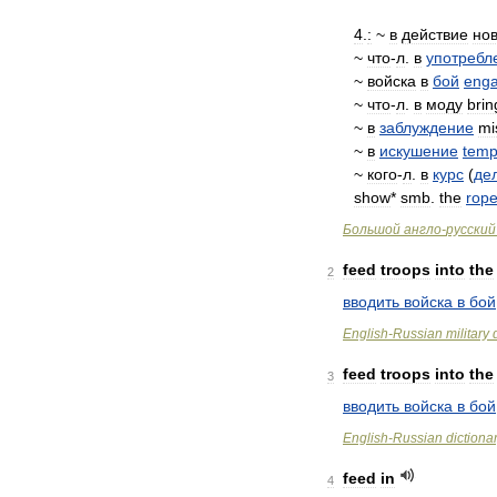
4
.
:
~
в
действие
но
~
что
-
л
.
в
употребл
~
войска
в
бой
eng
~
что
-
л
.
в
моду
brin
~
в
заблуждение
mi
~
в
искушение
temp
~
кого
-
л
.
в
курс
(
де
show
*
smb
.
the
rop
Большой
англо
-
русский
feed
troops
into
the
2
вводить
войска
в
бой
English
-
Russian
military
feed
troops
into
the
3
вводить
войска
в
бой
English
-
Russian
dictiona
feed
in
4