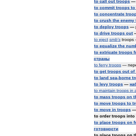
to
call
out
troops
to
commit
troops
to
to
concentrate
troo
to
crush
the
enemy
to
deploy
troops
—
to
drive
troops
out
to
eject
smb
'
s
troops
to
equalize
the
num
to
extricate
troops
f
страны
to
ferry
troops
—
пер
to
get
troops
out
of
to
land
sea
-
borne
t
to
levy
troops
—
на
to
maintain
troops
in
to
mass
troops
on
t
to
move
troops
to
t
to
move
in
troops
to
order
troops
into
to
place
troops
on
f
готовности
to
place
troops
on
t