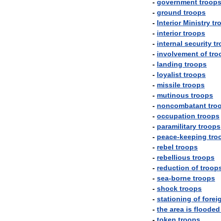
-
government
troop
-
ground
troops
-
Interior
Ministry
tr
-
interior
troops
-
internal
security
tr
-
involvement
of
tro
-
landing
troops
-
loyalist
troops
-
missile
troops
-
mutinous
troops
-
noncombatant
tro
-
occupation
troops
-
paramilitary
troops
-
peace
-
keeping
tro
-
rebel
troops
-
rebellious
troops
-
reduction
of
troop
-
sea
-
borne
troops
-
shock
troops
-
stationing
of
forei
-
the
area
is
flooded
-
token
troops