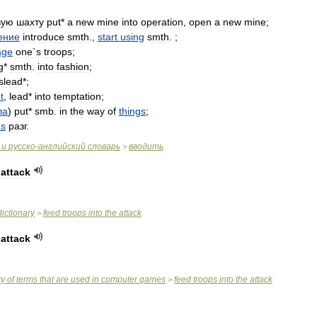
вую
шахту
put
*
a
new
mine
into
operation
,
open
a
new
mine
;
ение
introduce
smth
.,
start
using
smth
. ;
age
one
`
s
troops
;
g
*
smth
.
into
fashion
;
slead
*;
t
,
lead
*
into
temptation
;
ла
)
put
*
smb
.
in
the
way
of
things
;
es
разг
.
и
русско
-
английский
словарь
вводить
>
attack
dictionary
feed
troops
into
the
attack
>
attack
ry
of
terms
that
are
used
in
computer
games
feed
troops
into
the
attack
>