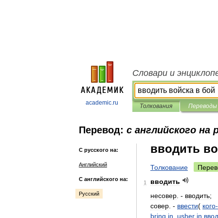
Словари и энциклоп
academic.ru
Толкования
Переводы
Перевод:
с английского на 
вводить во
С русского на:
Английский
Толкование
Перев
С английского на:
вводить
1
Русский
несовер
. -
вводить
;
совер
. -
ввести
(
кого
-
bring
in
,
usher
in
вво