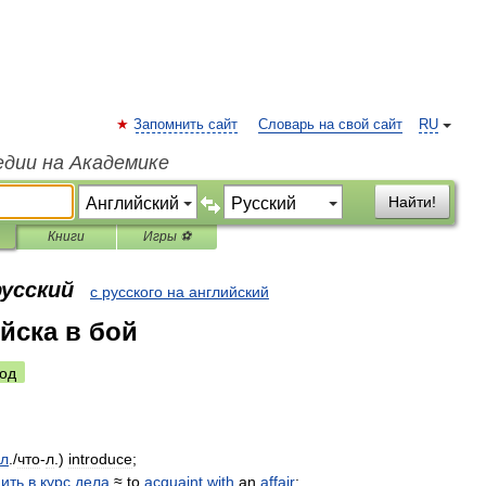
Запомнить сайт
Словарь на свой сайт
RU
едии на Академике
Найти!
Книги
Игры ⚽
русский
с русского на английский
йска в бой
од
л
./
что
-
л
.)
introduce
;
дить
в
курс
дела
≈
to
acquaint
with
an
affair
;