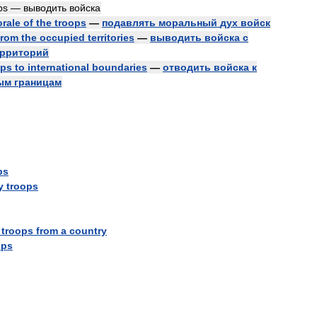
ps
—
выводить
войска
rale
of
the
troops
—
подавлять
моральный
дух
войск
from
the
occupied
territories
—
выводить
войска
с
ерриторий
ops
to
international
boundaries
—
отводить
войска
к
ым
границам
ps
y
troops
troops
from
a
country
ops