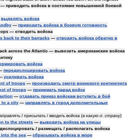
—
приводить
войска
в
состояние
повышенной
боевой
—
выделять
войска
andby
—
приводить
войска
в
боевую
готовность
oops
—
отводить
войска
ps
back
to
their
barracks
—
отводить
войска
обратно
в
ack
across
the
Atlantic
—
вывозить
американские
войска
антику
ормировать
войска
—
передислоцировать
войска
—
усиливать
войска
nt
of
troops
—
производить
смотр
воинского
контингента
ost
of
troops
—
принимать
парад
войск
action
—
отдавать
приказ
войскам
вступить
в
бой
s
to
a
city
—
направлять
в
город
дополнительные
аправлять
/
присылать
/
вводить
войска
(
в
какую
-
л
.
страну
)
on
to
the
streets
—
выводить
войска
на
улицы
дислоцировать
/
размещать
/
располагать
войска
into
the
sea
—
сбрасывать
войска
в
море