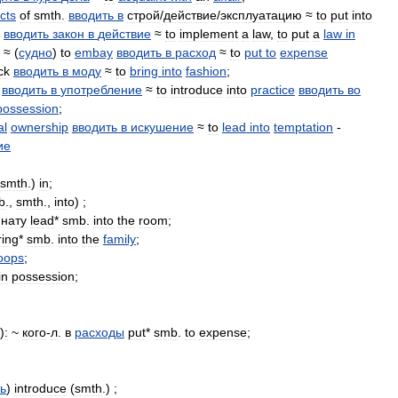
cts
of
smth
.
вводить
в
строй
/
действие
/
эксплуатацию
≈
to
put
into
вводить
закон
в
действие
≈
to
implement
a
law
,
to
put
a
law
in
≈ (
судно
)
to
embay
вводить
в
расход
≈
to
put
to
expense
ck
вводить
в
моду
≈
to
bring
into
fashion
;
вводить
в
употребление
≈
to
introduce
into
practice
вводить
во
possession
;
al
ownership
вводить
в
искушение
≈
to
lead
into
temptation
-
ие
smth
.)
in
;
b
.,
smth
.,
into
) ;
нату
lead
*
smb
.
into
the
room
;
ring
*
smb
.
into
the
family
;
roops
;
in
possession
;
)
:
~
кого
-
л
.
в
расходы
put
*
smb
.
to
expense
;
ь
)
introduce
(
smth
.) ;