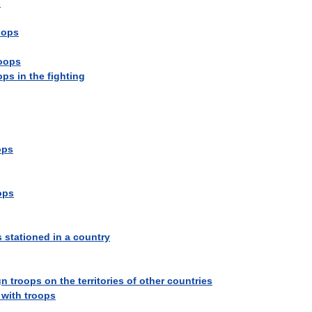
s
oops
oops
ops
in
the
fighting
ops
ops
s
stationed
in
a
country
gn
troops
on
the
territories
of
other
countries
with
troops