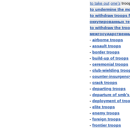
to
take
out
one
'
s
troo
to
undermine
the
mo
to
withdraw
troops
оккупированных
т
to
withdraw
the
tro
межгосударственн
-
airborne
troops
-
assault
troops
-
border
troops
-
build
-
up
of
troops
-
ceremonial
troops
-
club
-
wielding
troo
-
counter
-
insurgenc
-
crack
troops
-
departing
troops
-
departure
of
smb
'
s
-
deployment
of
tro
-
elite
troops
-
enemy
troops
-
foreign
troops
-
frontier
troops