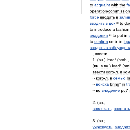
to
acquaint
with
the
fa
operation
/
commission
force
вводить
в
залив
вводить
в
док
≈
to
do
to
introduce
a
fashion
владения
≈
to
put
in
to
confirm
smb
.
in
leg
вводить
в
заблужден
,
ввести
1
. (
вн
.)
lead
* (
smb
.,
(
вн
.
в
вн
.)
lead
* (
sm
ввести
кого
-
л
.
в
ком
~
кого
-
л
.
в
семью
b
~
войска
bring
*
in
t
~
во
владение
put
*
2
. (
вн
.;
вовлекать
,
ввергать
3
. (
вн
.;
учреждать
,
внедрят