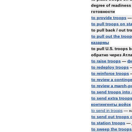
degree
of
readiness
готовности
to
provide
troops
to
pull
troops
on
st
to
pull
back
/
out
tr
to
pull
out
the
troo
казармы
to
pull
U
.
S
.
troops
b
обратно
через
Атл
to
raise
troops
—
ф
to
redeploy
troops
to
reinforce
troops
to
review
a
continge
to
review
a
march
-
p
to
send
troops
into
to
send
extra
troop
контингенты
войск
to
send
in
troops
—
н
to
send
out
troops
to
station
troops
—
to
sweep
the
troops