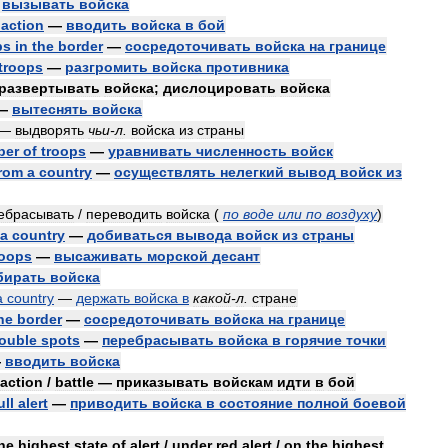
—
вызывать
войска
action
—
вводить
войска
в
бой
ps
in
the
border
—
сосредоточивать
войска
на
границе
troops
—
разгромить
войска
противника
развертывать
войска
;
дислоцировать
войска
—
вытеснять
войска
—
выдворять
чьи
-
л
.
войска
из
страны
ber
of
troops
—
уравнивать
численность
войск
rom
a
country
—
осуществлять
нелегкий
вывод
войск
из
ебрасывать
/
переводить
войска
(
по
воде
или
по
воздуху
)
a
country
—
добиваться
вывода
войск
из
страны
roops
—
высаживать
морской
десант
бирать
войска
a
country
—
держать
войска
в
какой
-
л
.
стране
he
border
—
сосредоточивать
войска
на
границе
rouble
spots
—
перебрасывать
войска
в
горячие
точки
—
вводить
войска
action
/
battle
—
приказывать
войскам
идти
в
бой
ull
alert
—
приводить
войска
в
состояние
полной
боевой
he
highest
state
of
alert
/
under
red
alert
/
on
the
highest