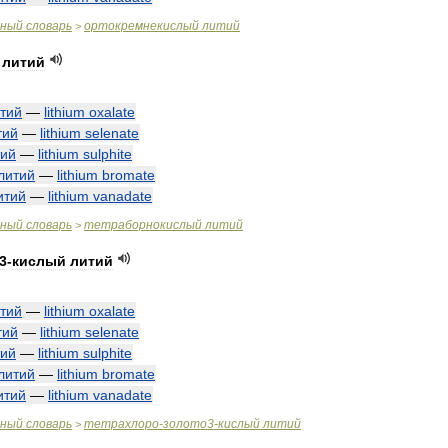
чный
словарь
ортокремнекислый
литий
>
литий
тий
—
lithium
oxalate
тий
—
lithium
selenate
тий
—
lithium
sulphite
литий
—
lithium
bromate
итий
—
lithium
vanadate
чный
словарь
тетраборнокислый
литий
>
3
-
кислый
литий
тий
—
lithium
oxalate
тий
—
lithium
selenate
тий
—
lithium
sulphite
литий
—
lithium
bromate
итий
—
lithium
vanadate
чный
словарь
тетрахлоро
-
золото3
-
кислый
литий
>