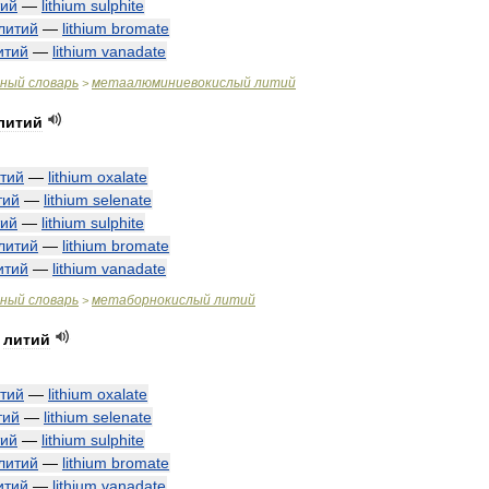
тий
—
lithium
sulphite
литий
—
lithium
bromate
итий
—
lithium
vanadate
чный
словарь
метаалюминиевокислый
литий
>
литий
тий
—
lithium
oxalate
тий
—
lithium
selenate
тий
—
lithium
sulphite
литий
—
lithium
bromate
итий
—
lithium
vanadate
чный
словарь
метаборнокислый
литий
>
литий
тий
—
lithium
oxalate
тий
—
lithium
selenate
тий
—
lithium
sulphite
литий
—
lithium
bromate
итий
—
lithium
vanadate