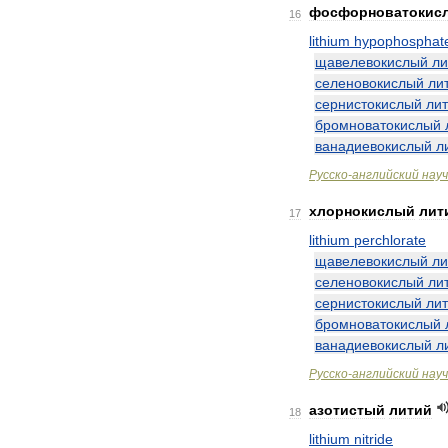
фосфорноватокис
16
lithium
hypophosphat
щавелевокислый
ли
селеновокислый
ли
сернистокислый
ли
бромноватокислый
ванадиевокислый
л
Русско
-
английский
нау
хлорнокислый
лит
17
lithium
perchlorate
щавелевокислый
ли
селеновокислый
ли
сернистокислый
ли
бромноватокислый
ванадиевокислый
л
Русско
-
английский
нау
азотистый
литий
18
lithium
nitride