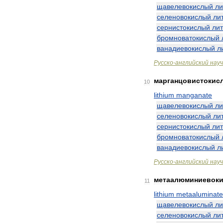
щавелевокислый
ли
селеновокислый
ли
сернистокислый
ли
бромноватокислый
ванадиевокислый
л
Русско
-
английский
нау
марганцовистокис
10
lithium
manganate
щавелевокислый
ли
селеновокислый
ли
сернистокислый
ли
бромноватокислый
ванадиевокислый
л
Русско
-
английский
нау
метаалюминиевок
11
lithium
metaaluminate
щавелевокислый
ли
селеновокислый
ли