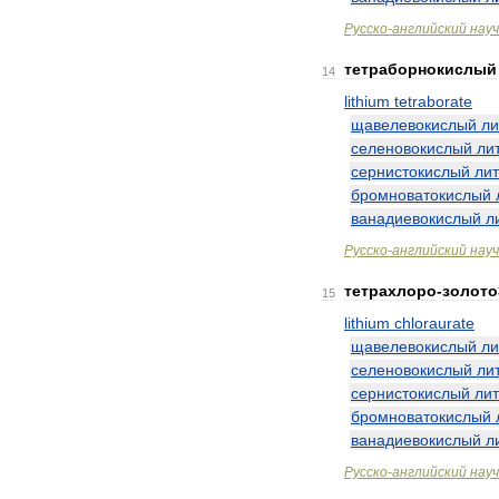
Русско
-
английский
нау
тетраборнокислый
14
lithium
tetraborate
щавелевокислый
ли
селеновокислый
ли
сернистокислый
ли
бромноватокислый
ванадиевокислый
л
Русско
-
английский
нау
тетрахлоро
-
золото
15
lithium
chloraurate
щавелевокислый
ли
селеновокислый
ли
сернистокислый
ли
бромноватокислый
ванадиевокислый
л
Русско
-
английский
нау