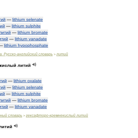
тий
—
lithium
selenate
тий
—
lithium
sulphite
литий
—
lithium
bromate
итий
—
lithium
vanadate
—
lithium
hypophosphate
а
.
Русско
-
английский
словарь
литий
>
екислый
литий
тий
—
lithium
oxalate
тий
—
lithium
selenate
тий
—
lithium
sulphite
литий
—
lithium
bromate
итий
—
lithium
vanadate
чный
словарь
гексафторо
-
кремнекислый
литий
>
литий