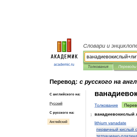
Словари и энциклоп
academic.ru
Толкования
Переводы
Перевод:
с русского на анг
ванадиево
С английского на:
Русский
Толкование
Перев
С русского на:
ванадиевокислый
1
Английский
lithium
vanadate
первичный
кислый
тетрациано
-
платин