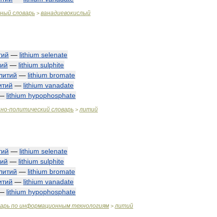
чный
словарь
ванадиевокислый
>
тий
—
lithium
selenate
тий
—
lithium
sulphite
литий
—
lithium
bromate
итий
—
lithium
vanadate
—
lithium
hypophosphate
нно
-
политический
словарь
литий
>
тий
—
lithium
selenate
тий
—
lithium
sulphite
литий
—
lithium
bromate
итий
—
lithium
vanadate
—
lithium
hypophosphate
варь
по
информационным
технологиям
литий
>