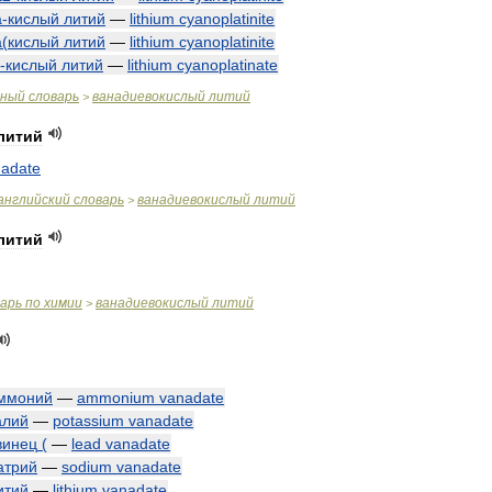
а
-
кислый
литий
—
lithium
cyanoplatinite
а
(
кислый
литий
—
lithium
cyanoplatinite
-
кислый
литий
—
lithium
cyanoplatinate
чный
словарь
ванадиевокислый
литий
>
литий
nadate
английский
словарь
ванадиевокислый
литий
>
литий
варь
по
химии
ванадиевокислый
литий
>
ммоний
—
ammonium
vanadate
алий
—
potassium
vanadate
винец
(
—
lead
vanadate
атрий
—
sodium
vanadate
итий
—
lithium
vanadate