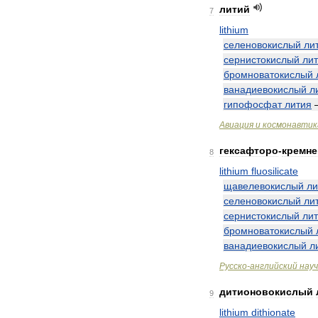
литий
7
lithium
селеновокислый
ли
сернистокислый
ли
бромноватокислый
ванадиевокислый
л
гипофосфат
лития
Авиация
и
космонавтик
гексафторо
-
кремн
8
lithium
fluosilicate
щавелевокислый
ли
селеновокислый
ли
сернистокислый
ли
бромноватокислый
ванадиевокислый
л
Русско
-
английский
нау
дитионовокислый
9
lithium
dithionate