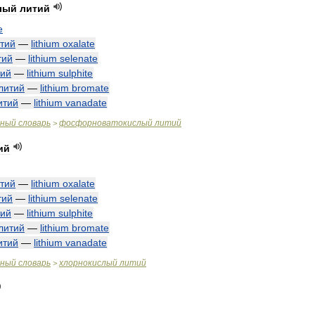
лый
литий
e
тий
—
lithium
oxalate
тий
—
lithium
selenate
тий
—
lithium
sulphite
литий
—
lithium
bromate
итий
—
lithium
vanadate
чный
словарь
фосфорноватокислый
литий
>
ий
тий
—
lithium
oxalate
тий
—
lithium
selenate
тий
—
lithium
sulphite
литий
—
lithium
bromate
итий
—
lithium
vanadate
чный
словарь
хлорнокислый
литий
>