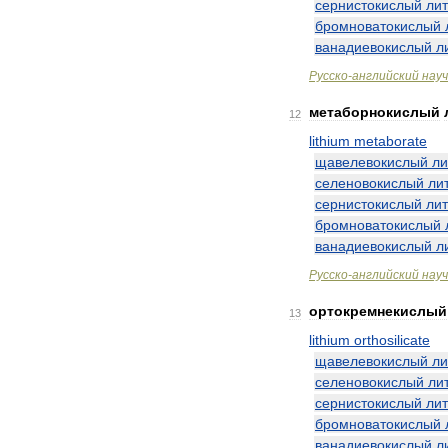
сернистокислый
ли
бромноватокислый
ванадиевокислый
л
Русско
-
английский
нау
метаборнокислый
12
lithium
metaborate
щавелевокислый
ли
селеновокислый
ли
сернистокислый
ли
бромноватокислый
ванадиевокислый
л
Русско
-
английский
нау
ортокремнекислый
13
lithium
orthosilicate
щавелевокислый
ли
селеновокислый
ли
сернистокислый
ли
бромноватокислый
ванадиевокислый
л