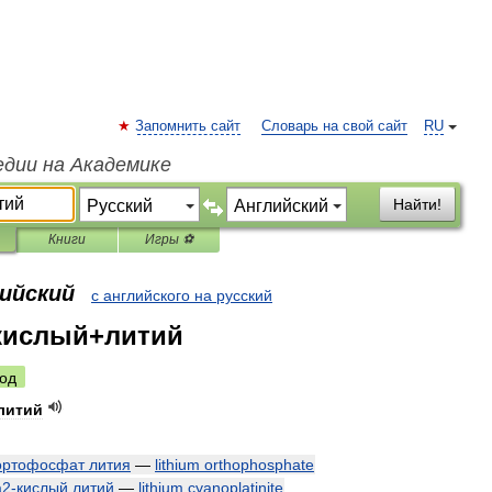
Запомнить сайт
Словарь на свой сайт
RU
едии на Академике
Найти!
Книги
Игры ⚽
лийский
с английского на русский
кислый+литий
од
литий
ортофосфат
лития
—
lithium
orthophosphate
а2
-
кислый
литий
—
lithium
cyanoplatinite