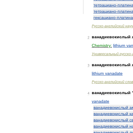
тетрациано
-
платин
тетрациано
-
платин
гексациано
-
платина
Русско
-
английский
нау
ванадиевокислый
2
Chemistry:
lithium
va
Универсальный
русско
-
ванадиевокислый
3
lithium
vanadate
Русско
-
английский
сло
ванадиевокислый
4
vanadate
ванадиевокислый
а
ванадиевокислый
к
ванадиевокислый
с
ванадиевокислый
н
ванадиевокислый
л