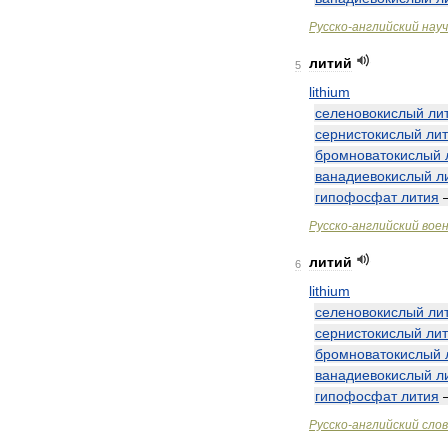
Русско
-
английский
нау
литий
5
lithium
селеновокислый
ли
сернистокислый
ли
бромноватокислый
ванадиевокислый
л
гипофосфат
лития
Русско
-
английский
вое
литий
6
lithium
селеновокислый
ли
сернистокислый
ли
бромноватокислый
ванадиевокислый
л
гипофосфат
лития
Русско
-
английский
сло