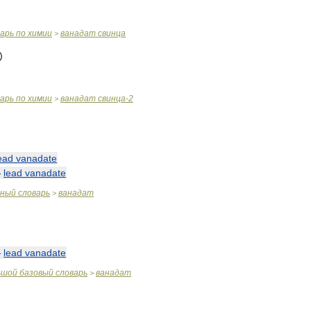
варь
по
химии
ванадат
свинца
>
варь
по
химии
ванадат
свинца
-
2
>
ead
vanadate
—
lead
vanadate
чный
словарь
ванадат
>
—
lead
vanadate
ьшой
базовый
словарь
ванадат
>