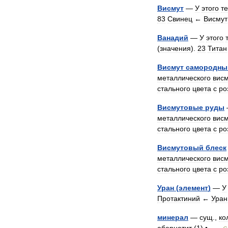
Висмут
—
У
этого
т
83
Свинец
←
Висмут
Ванадий
—
У
этого
(
значения
).
23
Титан
Висмут
самородны
металлического
вис
стального
цвета
с
ро
Висмутовые
руды
металлического
вис
стального
цвета
с
ро
Висмутовый
блеск
металлического
вис
стального
цвета
с
ро
Уран
(
элемент
)
—
У
Протактиний
←
Уран
минерал
—
сущ
.,
ко