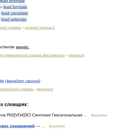
lead
bromate
—
lead
formate
—
lead
vanadate
—
lead
selenate
чный
словарь
селенид
свинца
-
2
>
echenite
минер
.
чно
-
технический
словарь
Масловского
дешенит
>
e
ite
(
ванадат
свинца
)
английский
словарь
дешенит
>
их
словарях:
ула
Pb5
[
VO4
]
3Cl
Сингония
Гексагональная
…
Википедия
ских
соединений
— …
Википедия