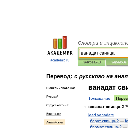
Словари и энциклоп
academic.ru
Толкования
Переводы
Перевод:
с русского на анг
ванадат св
С английского на:
Русский
Толкование
Перев
С русского на:
ванадат
свинца
-
2
1
Все языки
lead
vanadate
борат
свинца
-
2
—
l
Английский
бромат
свинца
-
2
—