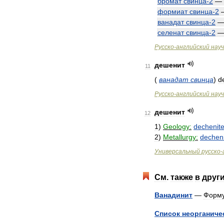
бромат
свинца
-
2
—
формиат
свинца
-
2
ванадат
свинца
-
2
селенат
свинца
-
2
Русско
-
английский
нау
дешенит
11
(
ванадат
свинца
)
d
Русско
-
английский
нау
дешенит
12
1
)
Geology:
dechenit
2
)
Metallurgy:
dechen
Универсальный
русско
-
См
.
также
в
друг
Ванадинит
—
Форм
Список
неорганиче