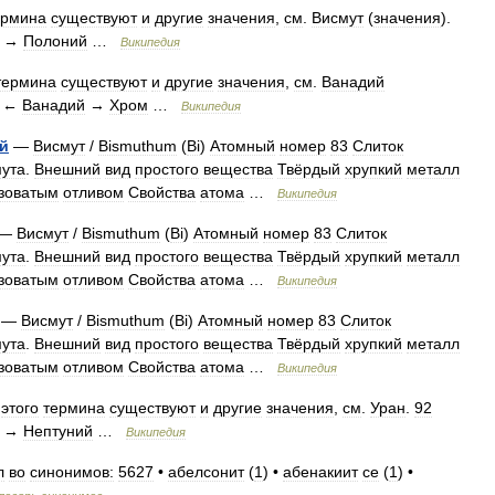
ермина
существуют
и
другие
значения
,
см
.
Висмут
(
значения
).
→
Полоний
…
Википедия
термина
существуют
и
другие
значения
,
см
.
Ванадий
←
Ванадий
→
Хром
…
Википедия
й
—
Висмут
/
Bismuthum
(
Bi
)
Атомный
номер
83
Слиток
мута
.
Внешний
вид
простого
вещества
Твёрдый
хрупкий
металл
зоватым
отливом
Свойства
атома
…
Википедия
—
Висмут
/
Bismuthum
(
Bi
)
Атомный
номер
83
Слиток
мута
.
Внешний
вид
простого
вещества
Твёрдый
хрупкий
металл
зоватым
отливом
Свойства
атома
…
Википедия
—
Висмут
/
Bismuthum
(
Bi
)
Атомный
номер
83
Слиток
мута
.
Внешний
вид
простого
вещества
Твёрдый
хрупкий
металл
зоватым
отливом
Свойства
атома
…
Википедия
этого
термина
существуют
и
другие
значения
,
см
.
Уран
.
92
→
Нептуний
…
Википедия
л
во
синонимов:
5627
•
абелсонит
(
1
) •
абенакиит
се
(
1
) •