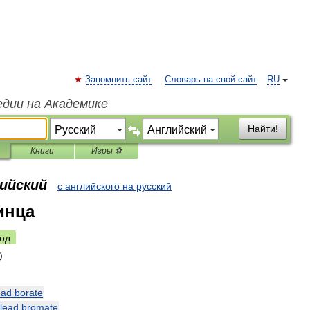
Запомнить сайт
Словарь на свой сайт
RU
едии на Академике
Найти!
Книги
Игры ⚽
лийский
с английского на русский
инца
од
ead
borate
lead
bromate