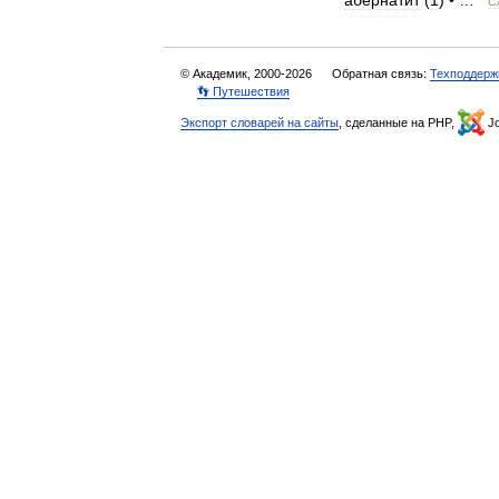
абернатит
(
1
) • …
С
© Академик, 2000-2026
Обратная связь:
Техподдерж
👣 Путешествия
Экспорт словарей на сайты
, сделанные на PHP,
Jo