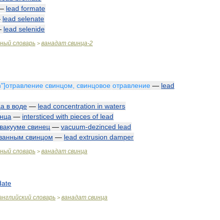
—
lead
formate
—
lead
selenate
—
lead
selenide
чный
словарь
ванадат
свинца
-
2
>
n
"]
отравление
свинцом
,
свинцовое
отравление
—
lead
ца
в
воде
—
lead
concentration
in
waters
нца
—
intersticed
with
pieces
of
lead
вакууме
свинец
—
vacuum
-
dezinced
lead
ванным
свинцом
—
lead
extrusion
damper
чный
словарь
ванадат
свинца
>
date
английский
словарь
ванадат
свинца
>