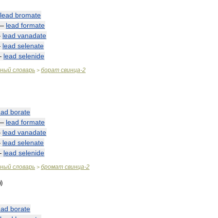
lead
bromate
—
lead
formate
—
lead
vanadate
—
lead
selenate
—
lead
selenide
чный
словарь
борат
свинца
-
2
>
ead
borate
—
lead
formate
—
lead
vanadate
—
lead
selenate
—
lead
selenide
чный
словарь
бромат
свинца
-
2
>
ead
borate