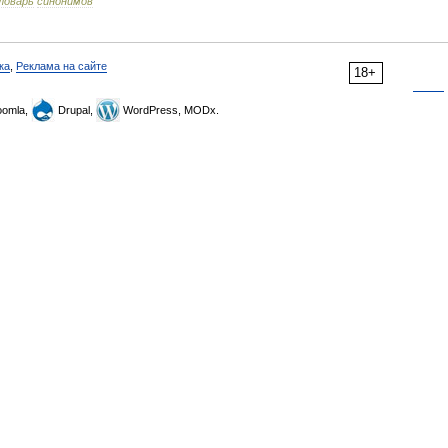
ловарь
синонимов
ка
,
Реклама на сайте
18+
omla,
Drupal,
WordPress, MODx.