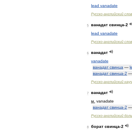
lead
vanadate
Русско
-
английский
сло
ванадат
свинца
-
2
5
lead
vanadate
Русско
-
английский
сло
ванадат
6
vanadate
ванадат
свинца
—
l
ванадат
свинца
-
2
Русско
-
английский
нау
ванадат
7
м
.
vanadate
ванадат
свинца
-
2
Русско
-
английский
бол
борат
свинца
-
2
8