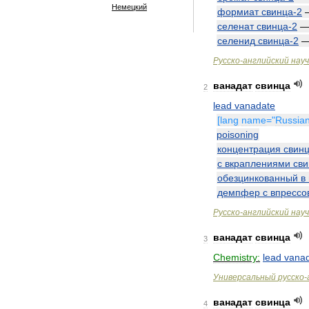
Немецкий
формиат
свинца
-
2
селенат
свинца
-
2
селенид
свинца
-
2
Русско
-
английский
нау
ванадат
свинца
2
lead
vanadate
[
lang
name
="
Russia
poisoning
концентрация
свин
с
вкраплениями
сви
обезцинкованный
в
демпфер
с
впрессо
Русско
-
английский
нау
ванадат
свинца
3
Chemistry:
lead
vana
Универсальный
русско
-
ванадат
свинца
4