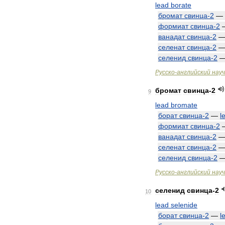
lead
borate
бромат
свинца
-
2
—
формиат
свинца
-
2
ванадат
свинца
-
2
селенат
свинца
-
2
селенид
свинца
-
2
Русско
-
английский
нау
бромат
свинца
-
2
9
lead
bromate
борат
свинца
-
2
—
l
формиат
свинца
-
2
ванадат
свинца
-
2
селенат
свинца
-
2
селенид
свинца
-
2
Русско
-
английский
нау
селенид
свинца
-
2
10
lead
selenide
борат
свинца
-
2
—
l