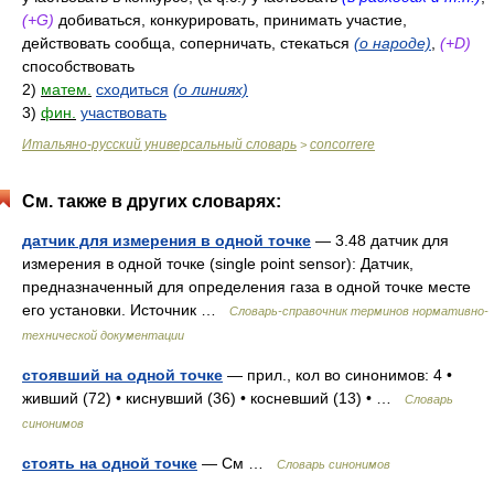
(+G)
добиваться, конкурировать, принимать участие,
действовать сообща, соперничать, стекаться
(о народе)
,
(+D)
способствовать
2)
матем.
сходиться
(о линиях)
3)
фин.
участвовать
Итальяно-русский универсальный словарь
concorrere
>
См. также в других словарях:
датчик для измерения в одной точке
— 3.48 датчик для
измерения в одной точке (single point sensor): Датчик,
предназначенный для определения газа в одной точке месте
его установки. Источник …
Словарь-справочник терминов нормативно-
технической документации
стоявший на одной точке
— прил., кол во синонимов: 4 •
живший (72) • киснувший (36) • косневший (13) • …
Словарь
синонимов
стоять на одной точке
— См …
Словарь синонимов