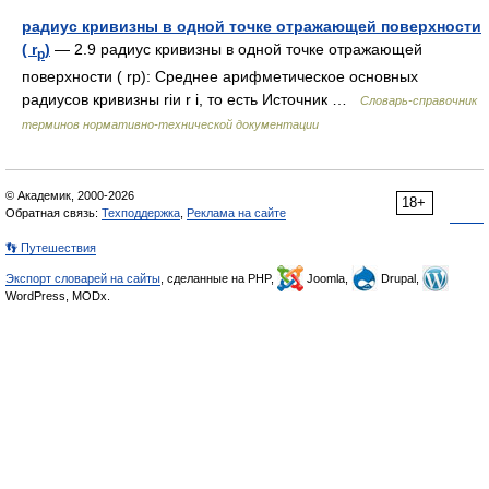
радиус кривизны в одной точке отражающей поверхности
( r
)
— 2.9 радиус кривизны в одной точке отражающей
p
поверхности ( rp): Среднее арифметическое основных
радиусов кривизны riи r i, то есть Источник …
Словарь-справочник
терминов нормативно-технической документации
© Академик, 2000-2026
18+
Обратная связь:
Техподдержка
,
Реклама на сайте
👣 Путешествия
Экспорт словарей на сайты
, сделанные на PHP,
Joomla,
Drupal,
WordPress, MODx.