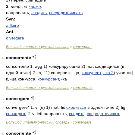
2)
перен. совпадать
2.
непр.
;
vt
книжн
.
направлять;
сводить
;
сосредоточивать
Syn:
affluire
Ant:
divergere
Большой итальяно-русский словарь
convergere
>
concorrente
4
concorrènte 1. agg 1) конкурирующий 2) mat сходящийся (в
одной точке) 2. m, f 1) соперни|к, -ца;
конкурент
,
-
ка 2
) участни|
к, -ца конкурса,
конкурсант
, -ка
Большой итальяно-русский словарь
concorrente
>
convergere
5
convèrgere* 1. vi (e) 1) mat, fis
сходиться
в одной точке 2) fig
совпадать
2. vt lett направлять;
сводить
;
сосредоточивать
Большой итальяно-русский словарь
convergere
>
concorrente
6