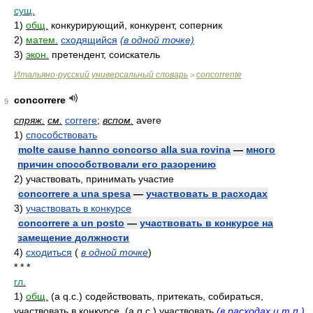
сущ.
1)
общ.
конкурирующий, конкурент, соперник
2)
матем.
сходящийся
(в одной точке)
3)
экон.
претендент, соискатель
Итальяно-русский универсальный словарь
concorrente
>
concorrere
9
спряж.
см.
correre
;
вспом.
avere
1)
способствовать
molte cause hanno concorso alla sua rovina
—
много
причин способствовали его разорению
2)
участвовать, принимать участие
concorrere a una spesa
—
участвовать в расходах
3)
участвовать в конкурсе
concorrere a un posto
—
участвовать в конкурсе на
замещение должности
4)
сходиться
(
в одной точке
)
* * *
гл.
1)
общ.
(a q.c.) содействовать, притекать, собираться,
участвовать в конкурсе, (a q.c.) участвовать
(в расходах и т.п.)
,