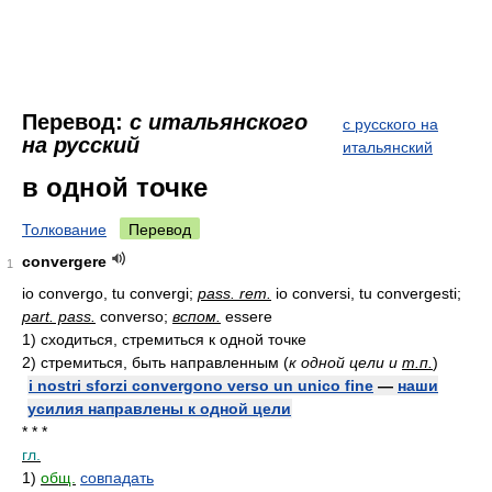
Перевод:
с итальянского
с русского на
на русский
итальянский
в одной точке
Толкование
Перевод
convergere
1
io convergo, tu convergi;
pass. rem.
io conversi, tu convergesti;
part. pass.
converso;
вспом.
essere
1)
сходиться, стремиться к одной точке
2)
стремиться, быть направленным
(
к одной цели и
т.п.
)
i nostri sforzi convergono verso un unico fine
—
наши
усилия направлены к одной цели
* * *
гл.
1)
общ.
совпадать