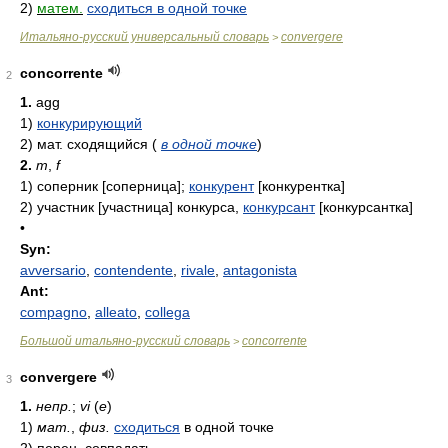
2)
матем.
сходиться в одной точке
Итальяно-русский универсальный словарь
convergere
>
concorrente
2
1.
agg
1)
конкурирующий
2)
мат. сходящийся
(
в одной точке
)
2.
m
,
f
1)
соперник [соперница];
конкурент
[конкурентка]
2)
участник [участница] конкурса,
конкурсант
[конкурсантка]
•
Syn:
avversario
,
contendente
,
rivale
,
antagonista
Ant:
compagno
,
alleato
,
collega
Большой итальяно-русский словарь
concorrente
>
convergere
3
1.
непр.
;
vi
(
e
)
1)
мат.
,
физ.
сходиться
в одной точке