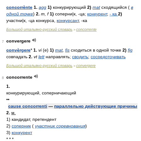
concorrènte
1.
agg
1)
конкурирующий
2)
mat
сходящийся (
в
одной точке
)
2.
m
,
f
1)
соперни|к, -ца;
конкурент
,
-
ка
2)
участни|к, -ца конкурса,
конкурсант
, -ка
Большой итальяно-русский словарь
concorrente
>
convergere
7
convèrgere
*
1.
vi
(e)
1)
mat
,
fis
сходиться в одной точке
2)
fig
совпадать
2.
vt
lett
направлять;
сводить
;
сосредоточивать
Большой итальяно-русский словарь
convergere
>
concorrente
8
1.
конкурирующий, соперничающий
••
cause concorrenti
—
параллельно действующие причины
2.
м.
1)
кандидат, претендент
2)
соперник
(
участник соревнования
)
3)
конкурент
* * *