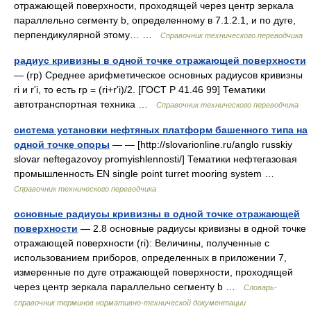
отражающей поверхности, проходящей через центр зеркала
параллельно сегменту b, определенному в 7.1.2.1, и по дуге,
перпендикулярной этому… …
Справочник технического переводчика
радиус кривизны в одной точке отражающей поверхности
— (rp) Среднее арифметическое основных радиусов кривизны
ri и r'i, то есть rp = (ri+r'i)/2. [ГОСТ Р 41.46 99] Тематики
автотранспортная техника …
Справочник технического переводчика
система установки нефтяных платформ башенного типа на
одной точке опоры
— — [http://slovarionline.ru/anglo russkiy
slovar neftegazovoy promyishlennosti/] Тематики нефтегазовая
промышленность EN single point turret mooring system …
Справочник технического переводчика
основные радиусы кривизны в одной точке отражающей
поверхности
— 2.8 основные радиусы кривизны в одной точке
отражающей поверхности (ri): Величины, полученные с
использованием приборов, определенных в приложении 7,
измеренные по дуге отражающей поверхности, проходящей
через центр зеркала параллельно сегменту b …
Словарь-
справочник терминов нормативно-технической документации