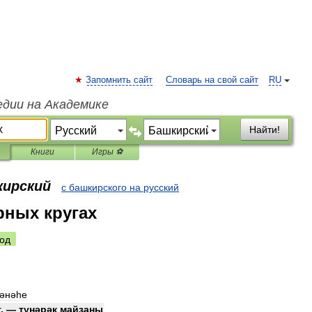
Запомнить сайт
Словарь на свой сайт
RU
едии на Академике
Найти!
Книги
Игры ⚽
кирский
с башкирского на русский
рных кругах
од
әнәһе
т
. —
түңәрәк
майҙаны