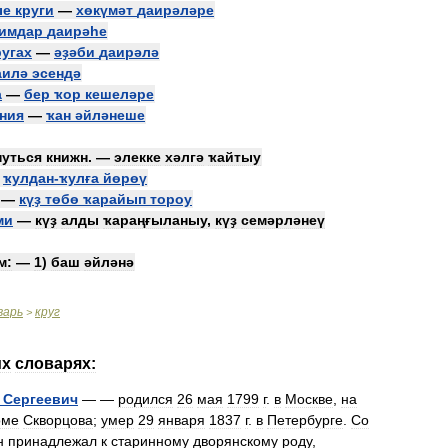
ые
круги
—
хөкүмәт
даирәләре
лимдар
даирәһе
ругах
—
әҙәби
даирәлә
аилә
эсендә
а
—
бер
ҡор
кешеләре
ния
—
ҡан
әйләнеше
нуться
книжн
. —
элекке
хәлгә
ҡайтыу
—
ҡулдан
-
ҡулға
йөрөү
—
күҙ
төбө
ҡарайып
тороу
ми
—
күҙ
алды
ҡараңғыланыу
,
күҙ
семәрләнеү
м:
—
1
)
баш
әйләнә
варь
круг
>
их
словарях:
Сергеевич
— —
родился
26
мая
1799
г
.
в
Москве
,
на
оме
Скворцова
;
умер
29
января
1837
г
.
в
Петербурге
.
Со
н
принадлежал
к
старинному
дворянскому
роду
,