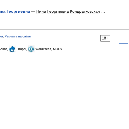
ина
Георгиевна
—
Нина
Георгиевна
Кондратковская
…
ка
,
Реклама на сайте
18+
omla,
Drupal,
WordPress, MODx.