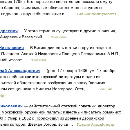
января
1795
г
.
Его
первые
же
впечатления
показали
ему
ту
го
барства
,
чьим
смелым
обличителем
он
выступил
со
видел
он
вокруг
себя
спесивые
и
… …
Большая
биографическая
ндреевич
—
У
этого
термина
существуют
и
другие
значения
,
Андреевич
Вяземский
…
Википедия
Николаевич
—
В
Википедии
есть
статьи
о
других
людях
с
.
Плещеев
.
Алексей
Николаевич
Плещеев
Псевдонимы:
А
.
Н
.
П
.;
ний
челове
…
Википедия
лай
Александрович
— (
род
.
17
января
1836
,
ум
.
17
ноября
ательнейших
критиков
русской
литературы
и
один
из
авителей
общественного
возбуждения
в
эпоху
"
великих
ном
священника
в
Нижнем
Новгороде
.
Отец
,… …
Большая
едия
Николаевич
—
действительный
статский
советник
;
директор
и
московской
оружейной
палаты
;
известный
писатель
романист
.
89
г
.
Умер
в
1852
г
.
Происходил
из
древней
дворянской
льник
которой
,
Шевкан
Зогорь
,
во
св
…
Большая
биографическая