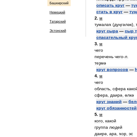
Башкирский
описать
круг
—
тү
стать
в
круг
—
түң
Немецкий
2
.
м
Татарский
тумалаҡ
(
дүңгәләк
),
круг
сыра
—
сыр
Эстонский
спасательный
кру
3
.
м
чего
перечень
чего
-
л
.
теҙмә
круг
вопросов
—
4
.
м
чего
область
,
сфера
како
сфера
,
даирә
,
өлкә
круг
знаний
—
бел
круг
обязанностей
5
.
м
кого
,
какой
группа
людей
даирә
,
ара
,
ҡор
,
эс