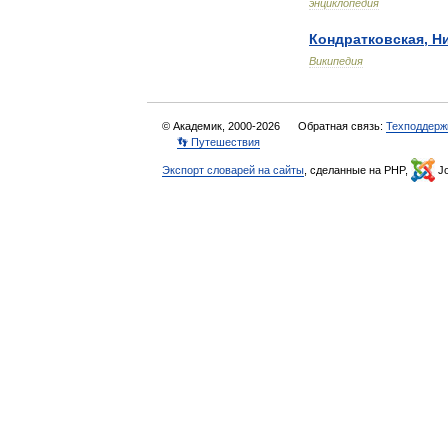
энциклопедия
Кондратковская
,
Н
Википедия
© Академик, 2000-2026
Обратная связь:
Техподдерж
👣 Путешествия
Экспорт словарей на сайты
, сделанные на PHP,
Jo