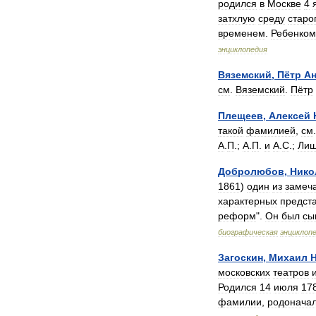
родился
в
Москве
4
затхлую
среду
старо
временем
.
Ребенком
энциклопедия
Вяземский
,
Пётр
А
см
.
Вяземский
.
Пётр
Плещеев
,
Алексей
такой
фамилией
,
см
А
.
П
.;
А
.
П
.
и
А
.
С
.;
Лиш
Добролюбов
,
Нико
1861
)
один
из
замеч
характерных
предст
реформ
".
Он
был
сы
биографическая
энциклоп
Загоскин
,
Михаил
московских
театров
Родился
14
июля
17
фамилии
,
родонача