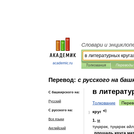
Словари и энциклоп
academic.ru
Толкования
Переводы
Перевод:
с русского на баш
в литерату
С башкирского на:
Русский
Толкование
Перев
С русского на:
круг
1
Все языки
1
.
м
түңәрәк
,
түңәрәк
әйл
Английский
площадь
круга
ма