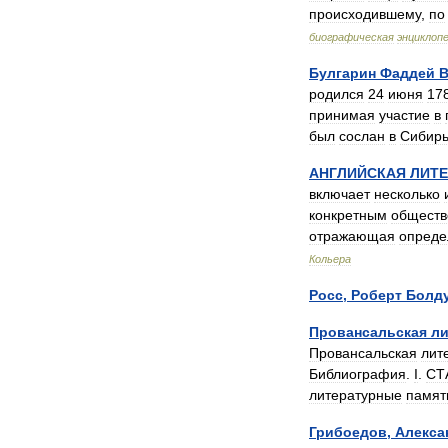
происходившему
,
по
биографическая
энциклоп
Булгарин
Фаддей
В
родился
24
июня
17
принимая
участие
в
был
сослан
в
Сибир
АНГЛИЙСКАЯ
ЛИТЕ
включает
несколько
конкретным
обществ
отражающая
опреде
Кольера
Росс
,
Роберт
Болд
Провансальская
ли
Провансальская
лит
Библиография
.
I
.
СТ
литературные
памят
Грибоедов
,
Алекса