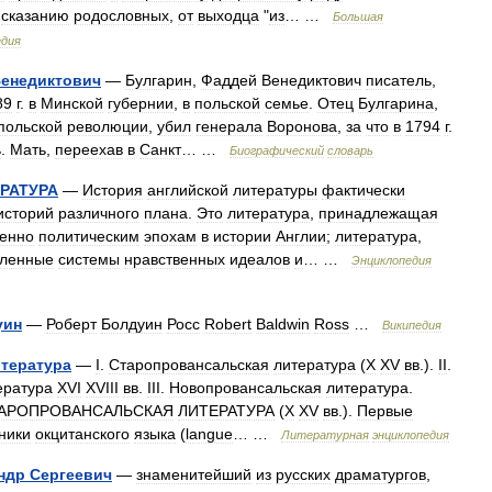
сказанию
родословных
,
от
выходца
"
из
… …
Большая
едия
енедиктович
—
Булгарин
,
Фаддей
Венедиктович
писатель
,
89
г
.
в
Минской
губернии
,
в
польской
семье
.
Отец
Булгарина
,
польской
революции
,
убил
генерала
Воронова
,
за
что
в
1794
г
.
ь
.
Мать
,
переехав
в
Санкт
… …
Биографический
словарь
РАТУРА
—
История
английской
литературы
фактически
историй
различного
плана
.
Это
литература
,
принадлежащая
енно
политическим
эпохам
в
истории
Англии
;
литература
,
ленные
системы
нравственных
идеалов
и
… …
Энциклопедия
уин
—
Роберт
Болдуин
Росс
Robert
Baldwin
Ross
…
Википедия
тература
—
I
.
Старопровансальская
литература
(
X
XV
вв
.).
II
.
ература
XVI
XVIII
вв
.
III
.
Новопровансальская
литература
.
АРОПРОВАНСАЛЬСКАЯ
ЛИТЕРАТУРА
(
X
XV
вв
.).
Первые
ники
окцитанского
языка
(
langue
… …
Литературная
энциклопедия
ндр
Сергеевич
—
знаменитейший
из
русских
драматургов
,