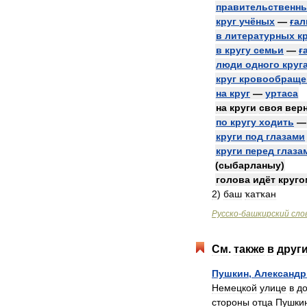
правительственн
круг
учёных
—
ға
в
литературных
к
в
кругу
семьи
—
ғ
люди
одного
круг
круг
кровообраще
на
круг
—
уртаса
на
круги
своя
вер
по
кругу
ходить
круги
под
глазами
круги
перед
глаза
(
сыбарланыу
)
голова
идёт
круго
2
)
баш
ҡатҡан
Русско
-
башкирский
сло
См
.
также
в
друг
Пушкин
,
Александр
Немецкой
улице
в
д
стороны
отца
Пушки