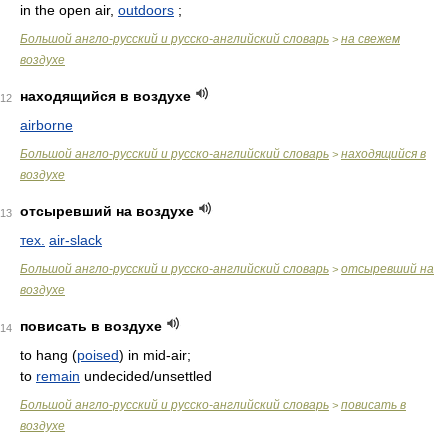
in the open air,
outdoors
;
Большой англо-русский и русско-английский словарь
на свежем
>
воздухе
находящийся в воздухе
12
airborne
Большой англо-русский и русско-английский словарь
находящийся в
>
воздухе
отсыревший на воздухе
13
тех.
air-slack
Большой англо-русский и русско-английский словарь
отсыревший на
>
воздухе
повисать в воздухе
14
to hang (
poised
) in mid-air;
to
remain
undecided/unsettled
Большой англо-русский и русско-английский словарь
повисать в
>
воздухе