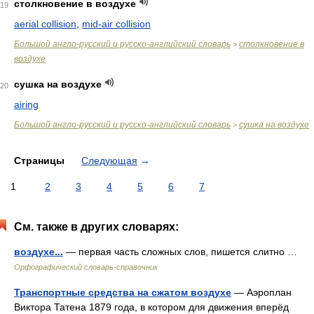
столкновение в воздухе
19
aerial collision
,
mid-air collision
Большой англо-русский и русско-английский словарь
столкновение в
>
воздухе
сушка на воздухе
20
airing
Большой англо-русский и русско-английский словарь
сушка на воздухе
>
Страницы
Следующая
→
1
2
3
4
5
6
7
См. также в других словарях:
воздухе...
— первая часть сложных слов, пишется слитно …
Орфографический словарь-справочник
Транспортные средства на сжатом воздухе
— Аэроплан
Виктора Татена 1879 года, в котором для движения вперёд