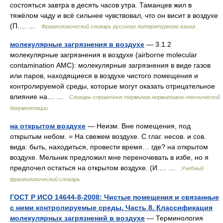
состояться завтра в десять часов утра. Таманцев жил в
тяжёлом чаду и всё сильнее чувствовал, что он висит в воздухе
(П.… …
Фразеологический словарь русского литературного языка
молекулярные загрязнения в воздухе
— 3.1.2
молекулярные загрязнения в воздухе (airborne molecular
contamination АМС): молекулярные загрязнения в виде газов
или паров, находящиеся в воздухе чистого помещения и
контролируемой среды, которые могут оказать отрицательное
влияние на… …
Словарь-справочник терминов нормативно-технической
документации
на открытом воздухе
— Неизм. Вне помещения, под
открытым небом. = На свежем воздухе. С глаг. несов. и сов.
вида: быть, находиться, провести время… где? на открытом
воздухе. Мельник предложил мне переночевать в избе, но я
предпочел остаться на открытом воздухе. (И.… …
Учебный
фразеологический словарь
ГОСТ Р ИСО 14644-8-2008: Чистые помещения и связанные
с ними контролируемые среды. Часть 8. Классификация
молекулярных загрязнений в воздухе
— Терминология