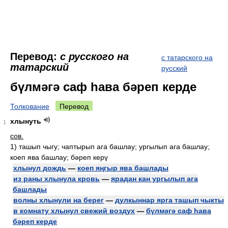
Перевод:
с русского на
с татарского на
татарский
русский
бүлмәгә саф һава бәреп керде
Толкование
Перевод
хлынуть
1
сов.
1)
ташып чыгу; чаптырып ага башлау; ургылып ага башлау;
коеп ява башлау; бәреп керү
хлынул дождь
—
коеп яңгыр ява башлады
из раны хлынула кровь
—
ярадан кан ургылып ага
башлады
волны хлынули на берег
—
дулкыннар ярга ташып чыкты
в комнату хлынул свежий воздух
—
бүлмәгә саф һава
бәреп керде