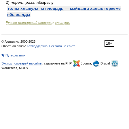
2)
перен.
;
разг.
ябырылу
толпа хлынула на площадь
—
мәйданга халык төркеме
ябырылды
Русско-татарский словарь
хлынуть
>
© Академик, 2000-2026
18+
Обратная связь:
Техподдержка
,
Реклама на сайте
👣 Путешествия
Экспорт словарей на сайты
, сделанные на PHP,
Joomla,
Drupal,
WordPress, MODx.