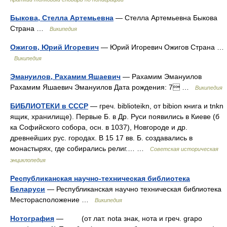
Быкова, Стелла Артемьевна
— Стелла Артемьевна Быкова
Страна …
Википедия
Ожигов, Юрий Игоревич
— Юрий Игоревич Ожигов Страна …
Википедия
Эмануилов, Рахамим Яшаевич
— Рахамим Эмануилов
Рахамим Яшаевич Эмануилов Дата рождения: 7 …
Википедия
БИБЛИОТЕКИ в СССР
— греч. biblioteikn, от bibion книга и tnkn
ящик, хранилище). Первые Б. в Др. Руси появились в Киеве (б
ка Софийского собора, осн. в 1037), Новгороде и др.
древнейших рус. городах. В 15 17 вв. Б. создавались в
монастырях, где собирались религ.… …
Советская историческая
энциклопедия
Республиканская научно-техническая библиотека
Беларуси
— Республиканская научно техническая библиотека
Месторасположение …
Википедия
Нотография
— (от лат. nota знак, нота и греч. grapo