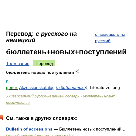
Перевод:
с русского на
с немецкого на
немецкий
русский
бюллетень+новых+поступлений
Толкование
Перевод
бюллетень новых поступлений
1
n
gener.
Akzessionskatalog
(в библиотеке)
, Literaturzeitung
Универсальный русско-немецкий словарь
бюллетень новых
>
поступлений
См. также в других словарях:
Bulletin of accessions
— Бюллетень новых поступлений …
Краткий толковый словарь по полиграфии