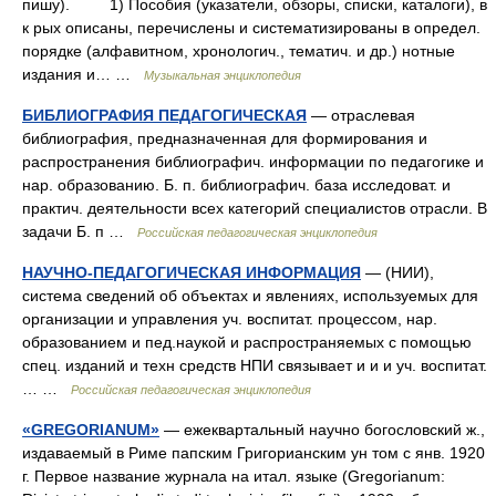
пишу). 1) Пособия (указатели, обзоры, списки, каталоги), в
к рых описаны, перечислены и систематизированы в определ.
порядке (алфавитном, хронологич., тематич. и др.) нотные
издания и… …
Музыкальная энциклопедия
БИБЛИОГРАФИЯ ПЕДАГОГИЧЕСКАЯ
— отраслевая
библиография, предназначенная для формирования и
распространения библиографич. информации по педагогике и
нар. образованию. Б. п. библиографич. база исследоват. и
практич. деятельности всех категорий специалистов отрасли. В
задачи Б. п …
Российская педагогическая энциклопедия
НАУЧНО-ПЕДАГОГИЧЕСКАЯ ИНФОРМАЦИЯ
— (НИИ),
система сведений об объектах и явлениях, используемых для
организации и управления уч. воспитат. процессом, нар.
образованием и пед.наукой и распространяемых с помощью
спец. изданий и техн средств НПИ связывает и и и уч. воспитат.
… …
Российская педагогическая энциклопедия
«GREGORIANUM»
— ежеквартальный научно богословский ж.,
издаваемый в Риме папским Григорианским ун том с янв. 1920
г. Первое название журнала на итал. языке (Gregorianum: